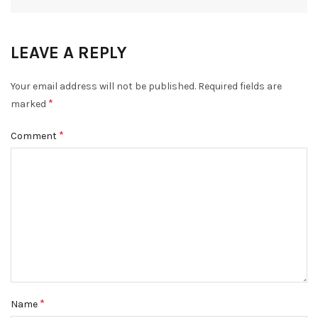
LEAVE A REPLY
Your email address will not be published.
Required fields are
*
marked
*
Comment
*
Name