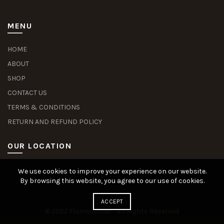
MENU
HOME
ABOUT
SHOP
CONTACT US
TERMS & CONDITIONS
RETURN AND REFUND POLICY
OUR LOCATION
We use cookies to improve your experience on our website.
Slot Deposit Dana
Situs Pusakabet
Pusakabet Daftar Slot
Seputar Slot Online
By browsing this website, you agree to our use of cookies.
ACCEPT
© 2022 Flamecorner - All Rights Reserved