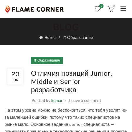
0
0
BLOG
Home
IT Образование
IT Образование
Отличия позиций Junior,
23
Middle и Senior
JUN
разработчика
Posted by
kumar
Leave a comment
На этом уровне можно не беспокоиться, что тебя уволят из-
за малейшей ошибки, потому что таких специалистов на
рынке мало. Основное задание senior специалиста —
принимать правильные технологические решения в проекте