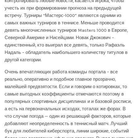
контролировать любые новости, касается игрока, чтобы
учесть их при формировании прогноза на предыдущей
встречу. Турниры “Мастерс-1000” являются одними из
самых важных турниров в теннисе. Меньше проводится
девять многочисленных турниров Masters 1000 в Европе,
Северной Америке и Нисейцами. Новак Джокович –
единственный, кто выиграл все девять, только Рафаэль
Надаль – обладатель наибольшего количеству титулов в
другой категории.
Очень впечатляющих работа команды портала – все
реально, оперативно и подобное главное прозрачно,
малейшей предвзятости. Если и говорим о котировках, то
самые выгодных коэффициенты отмечаются поэтому в
популярных спортивных дисциплинах и и базовой росписи,
а есть на первоначальных исходах, тоталах же форах. В
что случае погода — один из решающий факторов, которые
добавляют неопределенность в теннисный матч. Лучший
бук для любителей киберспорта, линии широкие, событий