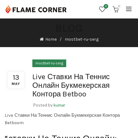
0
0
BLOG
Home
mostbet-ru-serg
mostbet-ru-serg
Live Ставки На Теннис
13
Онлайн Букмекерская
MAY
Контора Betboo
Posted by
kumar
Live Ставки На Теннис Онлайн Букмекерская Контора
Betboom