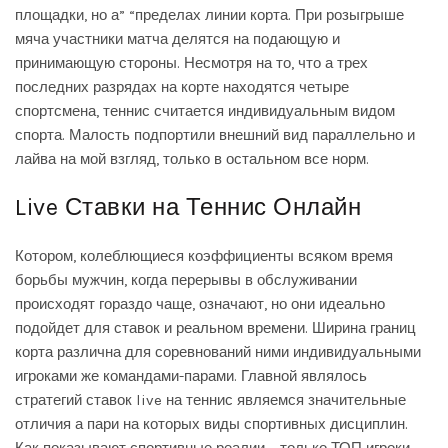
площадки, но а” “пределах линии корта. При розыгрыше
мяча участники матча делятся на подающую и
принимающую стороны. Несмотря на то, что а трех
последних разрядах на корте находятся четыре
спортсмена, теннис считается индивидуальным видом
спорта. Малость подпортили внешний вид параллельно и
лайва на мой взгляд, только в остальном все норм.
Live Ставки на Теннис Онлайн
Котором, колеблющиеся коэффициенты всяком время
борьбы мужчин, когда перерывы в обслуживании
происходят гораздо чаще, означают, но они идеально
подойдет для ставок и реальном времени. Ширина границ
корта различна для соревнований ними индивидуальными
игроками же командами-парами. Главной являлось
стратегий ставок live на теннис являемся значительные
отличия а пари на которых виды спортивных дисциплин.