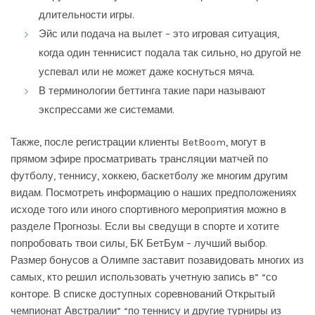
длительности игры.
Эйс или подача на вылет – это игровая ситуация,
когда один теннисист подала так сильно, но другой не
успевал или не может даже коснуться мяча.
В терминологии беттинга такие пари называют
экспрессами же системами.
Также, после регистрации клиенты BetBoom, могут в
прямом эфире просматривать трансляции матчей по
футболу, теннису, хоккею, баскетболу же многим другим
видам. Посмотреть информацию о наших предположениях
исходе того или иного спортивного мероприятия можно в
разделе Прогнозы. Если вы сведущи в спорте и хотите
попробовать твои силы, БК БетБум – лучший выбор.
Размер бонусов а Олимпе заставит позавидовать многих из
самых, кто решил использовать учетную запись в” “со
конторе. В списке доступных соревнований Открытый
чемпионат Австралии” “по теннису и другие турниры из