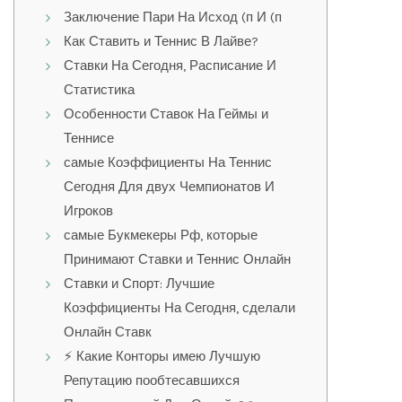
Заключение Пари На Исход (п И (п
Как Ставить и Теннис В Лайве?
Ставки На Сегодня, Расписание И
Статистика
Особенности Ставок На Геймы и
Теннисе
самые Коэффициенты На Теннис
Сегодня Для двух Чемпионатов И
Игроков
самые Букмекеры Рф, которые
Принимают Ставки и Теннис Онлайн
Ставки и Спорт: Лучшие
Коэффициенты На Сегодня, сделали
Онлайн Ставк
⚡ Какие Конторы имею Лучшую
Репутацию пообтесавшихся