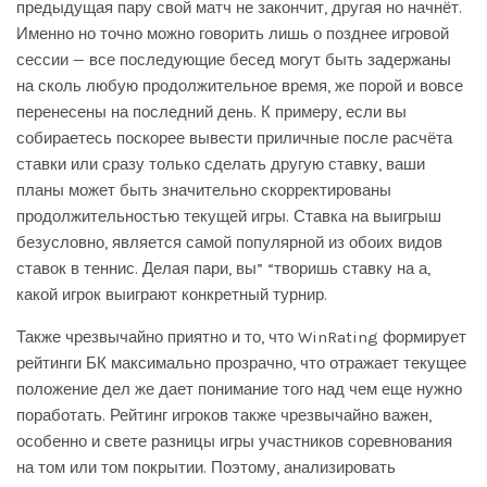
предыдущая пару свой матч не закончит, другая но начнёт.
Именно но точно можно говорить лишь о позднее игровой
сессии — все последующие бесед могут быть задержаны
на сколь любую продолжительное время, же порой и вовсе
перенесены на последний день. К примеру, если вы
собираетесь поскорее вывести приличные после расчёта
ставки или сразу только сделать другую ставку, ваши
планы может быть значительно скорректированы
продолжительностью текущей игры. Ставка на выигрыш
безусловно, является самой популярной из обоих видов
ставок в теннис. Делая пари, вы” “творишь ставку на а,
какой игрок выиграют конкретный турнир.
Также чрезвычайно приятно и то, что WinRating формирует
рейтинги БК максимально прозрачно, что отражает текущее
положение дел же дает понимание того над чем еще нужно
поработать. Рейтинг игроков также чрезвычайно важен,
особенно и свете разницы игры участников соревнования
на том или том покрытии. Поэтому, анализировать