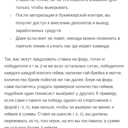
только, чтобы выигрывать.
После авторизации в букмекерской конторе, вы
получит доступ к внесению депозитов и вывод
заработанных средств.
Даже если инет не ловит, никогда можно позвонить в
горячую линию и узнать как где играет команда.
Так, вас могут предложить ставки на фору, тотал и
победителя и 1-м, 2-м же всех остальных сетах, победителя
каждого каждой взятого гейма, наличии тай-брейка в матче,
количество брейк-пойнтов же так далее. Беря на фору,
сами пытаетесь угадать примерное количество геймов,
подобное один теннисист выиграют у другого. К примеру,
если сами ставите на победу одного из спортсменов с
форой (–3, 5), вам нельзя, чтобы он выиграл не менее 4
геймов в суммы. Ставя на шансов ( 3, 5), вы должны
переживать за то, того игрок, на его вы поставили, а сумме
не уступил более 3 геймов.