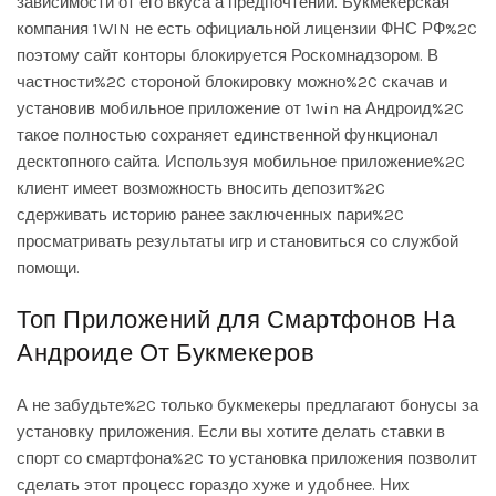
зависимости от его вкуса а предпочтений. Букмекерская
компания 1WIN не есть официальной лицензии ФНС РФ%2C
поэтому сайт конторы блокируется Роскомнадзором. В
частности%2C стороной блокировку можно%2C скачав и
установив мобильное приложение от 1win на Андроид%2C
такое полностью сохраняет единственной функционал
десктопного сайта. Используя мобильное приложение%2C
клиент имеет возможность вносить депозит%2C
сдерживать историю ранее заключенных пари%2C
просматривать результаты игр и становиться со службой
помощи.
Топ Приложений для Смартфонов На
Андроиде От Букмекеров
А не забудьте%2C только букмекеры предлагают бонусы за
установку приложения. Если вы хотите делать ставки в
спорт со смартфона%2C то установка приложения позволит
сделать этот процесс гораздо хуже и удобнее. Них