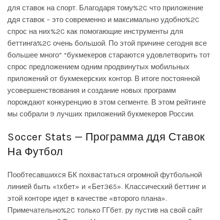
DISMISS
для ставок на спорт. Благодаря тому%2C что приложение
ддя ставок – это современно и максимально удобно%2C
спрос на них%2C как помогающие инструменты для
беттинга%2C очень большой. По этой причине сегодня все
большее много” “букмекеров стараются удовлетворить тот
спрос предложением одним продвинутых мобильных
приложений от букмекерских контор. В итоге постоянной
усовершенствования и создание новых программ
порождают конкуренцию в этом сегменте. В этом рейтинге
мы собрали 9 лучших приложений букмекеров России.
Soccer Stats — Программа ддя Ставок
На Футбол
Пообтесавшихся БК похвастаться огромной футбольной
линией быть «1хбет» и «Бет365». Классический беттинг и
этой конторе идет в качестве «второго плана».
Примечательно%2C только ГГбет. ру пустив на свой сайт