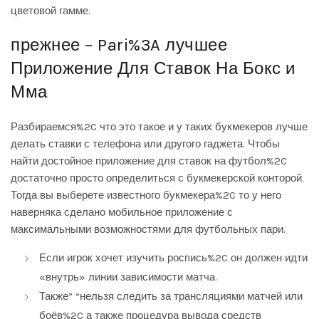
цветовой гамме.
прежнее – Pari%3A лучшее
Приложение Для Ставок На Бокс и
Мма
Разбираемся%2C что это такое и у таких букмекеров лучше
делать ставки с телефона или другого гаджета. Чтобы
найти достойное приложение для ставок на футбол%2C
достаточно просто определиться с букмекерской конторой.
Тогда вы выберете известного букмекера%2C то у него
наверняка сделано мобильное приложение с
максимальными возможностями для футбольных пари.
Если игрок хочет изучить роспись%2C он должен идти
«внутрь» линии зависимости матча.
Также” “нельзя следить за трансляциями матчей или
боёв%2C а также процедура вывода средств