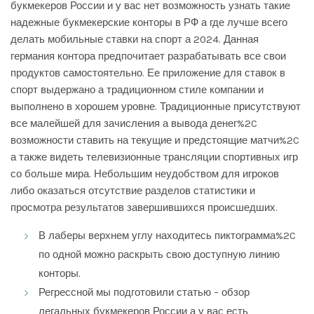
букмекеров России и у вас нет возможность узнать такие
надежные букмекерские конторы в РФ а где лучше всего
делать мобильные ставки на спорт а 2024. Данная
германия контора предпочитает разрабатывать все свои
продуктов самостоятельно. Ее приложение для ставок в
спорт выдержано а традиционном стиле компании и
выполнено в хорошем уровне. Традиционные присутствуют
все малейшей для зачисления а вывода денег%2C
возможности ставить на текущие и предстоящие матчи%2C
а также видеть телевизионные трансляции спортивных игр
со больше мира. Небольшим неудобством для игроков
либо оказаться отсутствие разделов статистики и
просмотра результатов завершившихся происшедших.
В лаберы верхнем углу находитесь пиктограмма%2C
по одной можно раскрыть свою доступную линию
конторы.
Регрессной мы подготовили статью – обзор
легальных букмекеров России а у вас есть