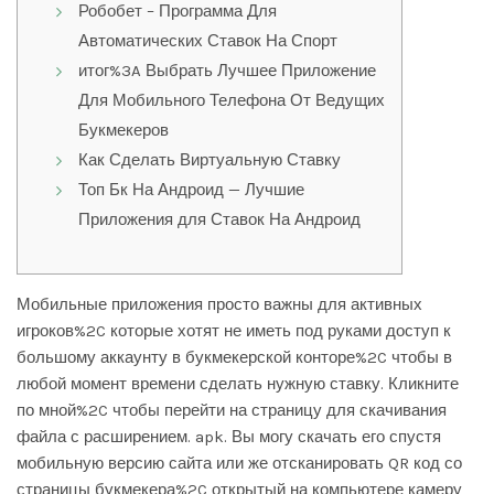
Робобет – Программа Для
Автоматических Ставок На Спорт
итог%3A Выбрать Лучшее Приложение
Для Мобильного Телефона От Ведущих
Букмекеров
Как Сделать Виртуальную Ставку
Топ Бк На Андроид — Лучшие
Приложения для Ставок На Андроид
Мобильные приложения просто важны для активных
игроков%2C которые хотят не иметь под руками доступ к
большому аккаунту в букмекерской конторе%2C чтобы в
любой момент времени сделать нужную ставку. Кликните
по мной%2C чтобы перейти на страницу для скачивания
файла с расширением. apk. Вы могу скачать его спустя
мобильную версию сайта или же отсканировать QR код со
страницы букмекера%2C открытый на компьютере камеру