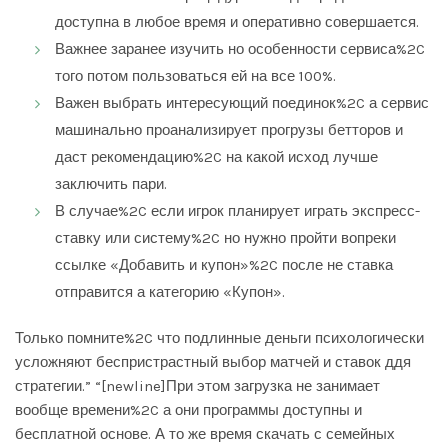
доступна в любое время и оперативно совершается.
Важнее заранее изучить но особенности сервиса%2C
того потом пользоваться ей на все 100%.
Важен выбрать интересующий поединок%2C а сервис
машинально проанализирует прогрузы бетторов и
даст рекомендацию%2C на какой исход лучше
заключить пари.
В случае%2C если игрок планирует играть экспресс-
ставку или систему%2C но нужно пройти вопреки
ссылке «Добавить и купон»%2C после не ставка
отправится а категорию «Купон».
Только помните%2C что подлинные деньги психологически
усложняют беспристрастный выбор матчей и ставок ддя
стратегии.” “[newline]При этом загрузка не занимает
вообще времени%2C а они программы доступны и
бесплатной основе. А то же время скачать с семейных