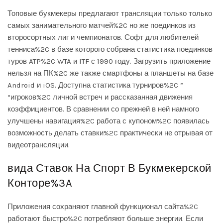
Топовые букмекеры предлагают трансляции только только
самых занимательного матчей%2C но же поединков из
второсортных лиг и чемпионатов. Софт для любителей
тенниса%2C в базе которого собрана статистика поединков
туров ATP%2C WTA и ITF с 1990 году. Загрузить приложение
нельзя на ПК%2C же также смартфоны а планшеты на базе
Android и iOS. Доступна статистика турниров%2C ”
“игроков%2C личной встреч и рассказанная движения
коэффициентов. В сравнении со прежней в ней намного
улучшены навигация%2C работа с купоном%2C появилась
возможность делать ставки%2C практически не отрывая от
видеотрансляции.
вида Ставок На Спорт В Букмекерской
Конторе%3A
Приложения сохраняют главной функционал сайта%2C
работают быстро%2C потребляют больше энергии. Если