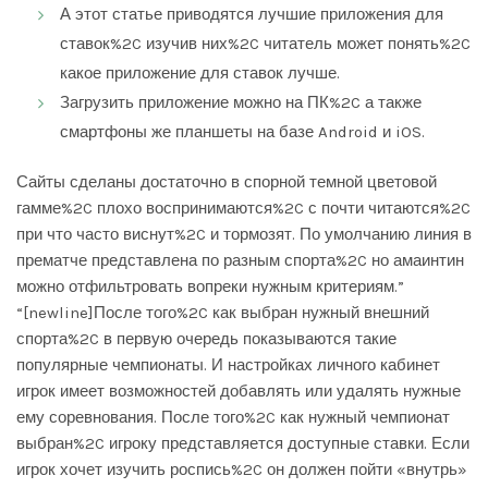
А этот статье приводятся лучшие приложения для
ставок%2C изучив них%2C читатель может понять%2C
какое приложение для ставок лучше.
Загрузить приложение можно на ПК%2C а также
смартфоны же планшеты на базе Android и iOS.
Сайты сделаны достаточно в спорной темной цветовой
гамме%2C плохо воспринимаются%2C с почти читаются%2C
при что часто виснут%2C и тормозят. По умолчанию линия в
прематче представлена по разным спорта%2C но амаинтин
можно отфильтровать вопреки нужным критериям.”
“[newline]После того%2C как выбран нужный внешний
спорта%2C в первую очередь показываются такие
популярные чемпионаты. И настройках личного кабинет
игрок имеет возможностей добавлять или удалять нужные
ему соревнования. После того%2C как нужный чемпионат
выбран%2C игроку представляется доступные ставки. Если
игрок хочет изучить роспись%2C он должен пойти «внутрь»