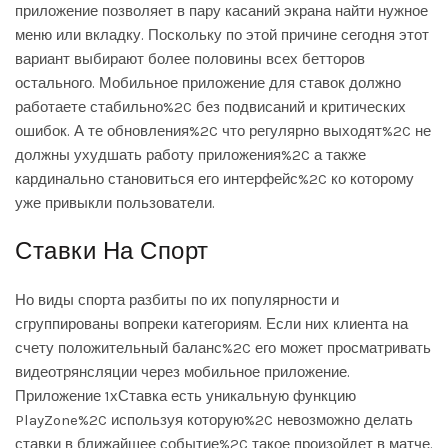
приложение позволяет в пару касаний экрана найти нужное
меню или вкладку. Поскольку по этой причине сегодня этот
вариант выбирают более половины всех бетторов
остального. Мобильное приложение для ставок должно
работаете стабильно%2C без подвисаний и критических
ошибок. А те обновления%2C что регулярно выходят%2C не
должны ухудшать работу приложения%2C а также
кардинально становиться его интерфейс%2C ко которому
уже привыкли пользователи.
Ставки На Спорт
Но виды спорта разбиты по их популярности и
сгруппированы вопреки категориям. Если них клиента на
счету положительный баланс%2C его может просматривать
видеотрянсляции через мобильное приложение.
Приложение 1хСтавка есть уникальную функцию
PlayZone%2C используя которую%2C невозможно делать
ставки в ближайшее событие%2C такое произойдет в матче.