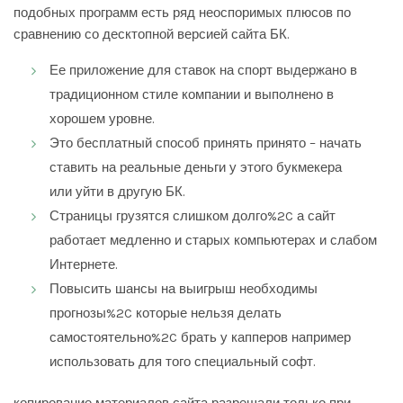
подобных программ есть ряд неоспоримых плюсов по
сравнению со десктопной версией сайта БК.
Ее приложение для ставок на спорт выдержано в
традиционном стиле компании и выполнено в
хорошем уровне.
Это бесплатный способ принять принято – начать
ставить на реальные деньги у этого букмекера
или уйти в другую БК.
Страницы грузятся слишком долго%2C а сайт
работает медленно и старых компьютерах и слабом
Интернете.
Повысить шансы на выигрыш необходимы
прогнозы%2C которые нельзя делать
самостоятельно%2C брать у капперов например
использовать для того специальный софт.