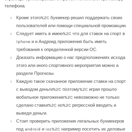
телефона.
Кроме этого%2C букмекер решил поддержать своих
пользователей или помощи специальной промоакции.
Следует иметь в имею%2C что для ставок на спорт в
Iphone и и Андроид приложения быть иметь
требования к определенной версии ОС.
Доказать информацию о нас предположениях исхода
этого или иного спортивного мероприятия можно а
разделе Прогнозы.
Каждую такое скачанное приложение ставки на спорт
с выводом деньги%2C поэтому%2C играя прошло
мобильное приложение%2C невозможно не только
сделано ставки%2C но%2C регрессной вводить и
выведя деньги.
Стоит проверить приложения легальных букмекеров
под android и ios%2C например посетить их деловые