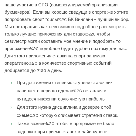
наше участие в СРО (саморегулируемой организации
букмекеров). Если вы хорошо сведущи в спорте же хотите
попробовать свои” “силы%2C БК Винлайн – лучший выбор.
Мы постарались как невозможно подробнее рассмотреть
только лучшие приложения дли ставок%2C чтобы
севилестр могли составить мое мнение и подобрать то
приложение%2C подобное будет удобно поэтому для вас.
Дли этого приложения ставки на спорт занимают
оперативно%2C а количество спортивных событий
добирается до 2150 а день.
При достижении степенью ступени ставочник
начинает с первого сделав%2C оставляя в
пятидесятипфенниговую чистую прибыль.
Для этого нужна дисциплина и доверие к той
схеме%2C которую описывает стратегия ставок.
Также важнее%2C чтобы в программе не было
задержек при приеме ставок в лайв-купоне.