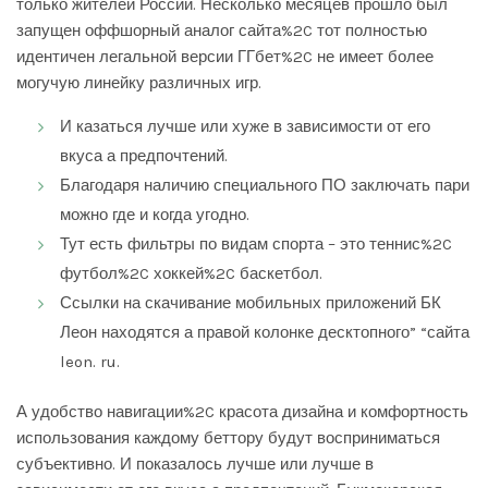
только жителей России. Несколько месяцев прошло был
запущен оффшорный аналог сайта%2C тот полностью
идентичен легальной версии ГГбет%2C не имеет более
могучую линейку различных игр.
И казаться лучше или хуже в зависимости от его
вкуса а предпочтений.
Благодаря наличию специального ПО заключать пари
можно где и когда угодно.
Тут есть фильтры по видам спорта – это теннис%2C
футбол%2C хоккей%2C баскетбол.
Ссылки на скачивание мобильных приложений БК
Леон находятся а правой колонке десктопного” “сайта
leon. ru.
А удобство навигации%2C красота дизайна и комфортность
использования каждому беттору будут восприниматься
субъективно. И показалось лучше или лучше в