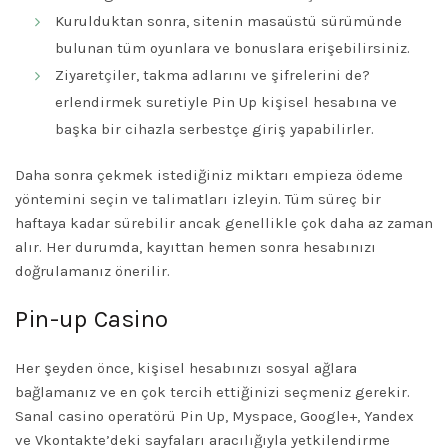
Kurulduktan sonra, sitenin masaüstü sürümünde
bulunan tüm oyunlara ve bonuslara erişebilirsiniz.
Ziyaretçiler, takma adlarını ve şifrelerini de?
erlendirmek suretiyle Pin Up kişisel hesabına ve
başka bir cihazla serbestçe giriş yapabilirler.
Daha sonra çekmek istediğiniz miktarı empieza ödeme
yöntemini seçin ve talimatları izleyin. Tüm süreç bir
haftaya kadar sürebilir ancak genellikle çok daha az zaman
alır. Her durumda, kayıttan hemen sonra hesabınızı
doğrulamanız önerilir.
Pin-up Casino
Her şeyden önce, kişisel hesabınızı sosyal ağlara
bağlamanız ve en çok tercih ettiğinizi seçmeniz gerekir.
Sanal casino operatörü Pin Up, Myspace, Google+, Yandex
ve Vkontakte’deki sayfaları aracılığıyla yetkilendirme