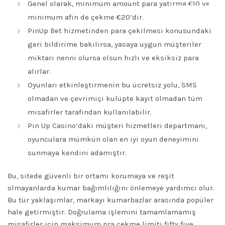
DISMISS
Genel olarak, minimum amount para yatırma €10 ve
minimum afin de çekme €20’dir.
PinUp Bet hizmetinden para çekilmesi konusundaki
geri bildirime bakılırsa, yasaya uygun müşteriler
miktarı nenni olursa olsun hızlı ve eksiksiz para
alırlar.
Oyunları etkinleştirmenin bu ücretsiz yolu, SMS
olmadan ve çevrimiçi kulüpte kayıt olmadan tüm
misafirler tarafından kullanılabilir.
Pin Up Casino’daki müşteri hizmetleri departmanı,
oyunculara mümkün olan en iyi oyun deneyimini
sunmaya kendini adamıştır.
Bu, sitede güvenli bir ortamı korumaya ve reşit
olmayanlarda kumar bağımlılığını önlemeye yardımcı olur.
Bu tür yaklaşımlar, markayı kumarbazlar arasında popüler
hale getirmiştir. Doğrulama işlemini tamamlamamış
misafirler için maksimum pra çekme limiti fifty five