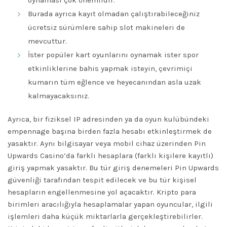
oynaması çok önemlidir.
Burada ayrıca kayıt olmadan çalıştırabileceğiniz
ücretsiz sürümlere sahip slot makineleri de
mevcuttur.
İster popüler kart oyunlarını oynamak ister spor
etkinliklerine bahis yapmak isteyin, çevrimiçi
kumarın tüm eğlence ve heyecanından asla uzak
kalmayacaksınız.
Ayrıca, bir fiziksel IP adresinden ya da oyun kulübündeki
empennage başına birden fazla hesabı etkinleştirmek de
yasaktır. Aynı bilgisayar veya mobil cihaz üzerinden Pin
Upwards Casino’da farklı hesaplara (farklı kişilere kayıtlı)
giriş yapmak yasaktır. Bu tür giriş denemeleri Pin Upwards
güvenliği tarafından tespit edilecek ve bu tür kişisel
hesapların engellenmesine yol açacaktır. Kripto para
birimleri aracılığıyla hesaplamalar yapan oyuncular, ilgili
işlemleri daha küçük miktarlarla gerçekleştirebilirler.