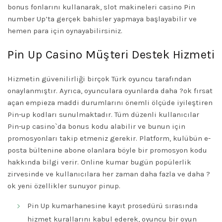
bonus fonlarını kullanarak, slot makineleri casino Pin
number Up’ta gerçek bahisler yapmaya başlayabilir ve
hemen para için oynayabilirsiniz.
Pin Up Casino Müşteri Destek Hizmeti
Hizmetin güvenilirliği birçok Türk oyuncu tarafından
onaylanmıştır. Ayrıca, oyunculara oyunlarda daha ?ok fırsat
açan empieza maddi durumlarını önemli ölçüde iyileştiren
Pin-up kodları sunulmaktadır. Tüm düzenli kullanıcılar
Pin-up casino`da bonus kodu alabilir ve bunun için
promosyonları takip etmeniz gerekir. Platform, kulübün e-
posta bültenine abone olanlara böyle bir promosyon kodu
hakkında bilgi verir. Online kumar bugün popülerlik
zirvesinde ve kullanıcılara her zaman daha fazla ve daha ?
ok yeni özellikler sunuyor
pinup
.
Pin Up kumarhanesine kayıt prosedürü sırasında
hizmet kurallarını kabul ederek, oyuncu bir oyun