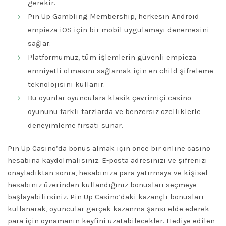
gerekir.
Pin Up Gambling Membership, herkesin Android
empieza iOS için bir mobil uygulamayı denemesini
sağlar.
Platformumuz, tüm işlemlerin güvenli empieza
emniyetli olmasını sağlamak için en child şifreleme
teknolojisini kullanır.
Bu oyunlar oyunculara klasik çevrimiçi casino
oyununu farklı tarzlarda ve benzersiz özelliklerle
deneyimleme fırsatı sunar.
Pin Up Casino’da bonus almak için önce bir online casino
hesabına kaydolmalısınız. E-posta adresinizi ve şifrenizi
onayladıktan sonra, hesabınıza para yatırmaya ve kişisel
hesabınız üzerinden kullandığınız bonusları seçmeye
başlayabilirsiniz. Pin Up Casino’daki kazançlı bonusları
kullanarak, oyuncular gerçek kazanma şansı elde ederek
para için oynamanın keyfini uzatabilecekler. Hediye edilen