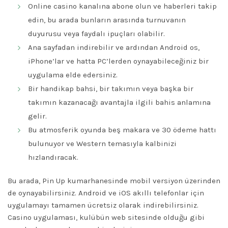
Online casino kanalına abone olun ve haberleri takip
edin, bu arada bunların arasında turnuvanın
duyurusu veya faydalı ipuçları olabilir.
Ana sayfadan indirebilir ve ardından Android os,
iPhone’lar ve hatta PC’lerden oynayabileceğiniz bir
uygulama elde edersiniz.
Bir handikap bahsi, bir takımın veya başka bir
takımın kazanacağı avantajla ilgili bahis anlamına
gelir.
Bu atmosferik oyunda beş makara ve 30 ödeme hattı
bulunuyor ve Western temasıyla kalbinizi
hızlandıracak.
Bu arada, Pin Up kumarhanesinde mobil versiyon üzerinden
de oynayabilirsiniz. Android ve iOS akıllı telefonlar için
uygulamayı tamamen ücretsiz olarak indirebilirsiniz.
Casino uygulaması, kulübün web sitesinde olduğu gibi