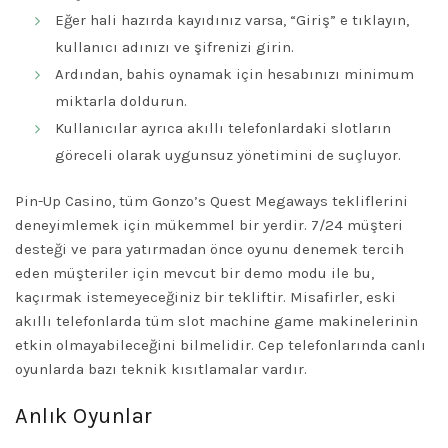
Eğer hali hazırda kayıdınız varsa, “Giriş” e tıklayın,
kullanıcı adınızı ve şifrenizi girin.
Ardından, bahis oynamak için hesabınızı minimum
miktarla doldurun.
Kullanıcılar ayrıca akıllı telefonlardaki slotların
göreceli olarak uygunsuz yönetimini de suçluyor.
Pin-Up Casino, tüm Gonzo’s Quest Megaways tekliflerini
deneyimlemek için mükemmel bir yerdir. 7/24 müşteri
desteği ve para yatırmadan önce oyunu denemek tercih
eden müşteriler için mevcut bir demo modu ile bu,
kaçırmak istemeyeceğiniz bir tekliftir. Misafirler, eski
akıllı telefonlarda tüm slot machine game makinelerinin
etkin olmayabileceğini bilmelidir. Cep telefonlarında canlı
oyunlarda bazı teknik kısıtlamalar vardır.
Anlık Oyunlar