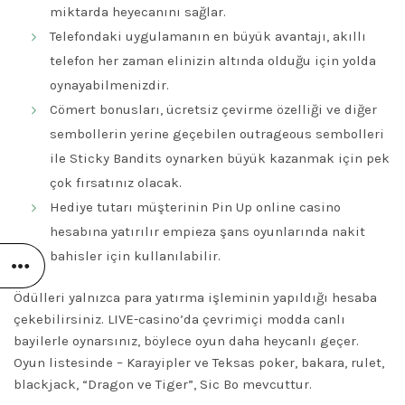
miktarda heyecanını sağlar.
Telefondaki uygulamanın en büyük avantajı, akıllı
telefon her zaman elinizin altında olduğu için yolda
oynayabilmenizdir.
Cömert bonusları, ücretsiz çevirme özelliği ve diğer
sembollerin yerine geçebilen outrageous sembolleri
ile Sticky Bandits oynarken büyük kazanmak için pek
çok fırsatınız olacak.
Hediye tutarı müşterinin Pin Up online casino
hesabına yatırılır empieza şans oyunlarında nakit
bahisler için kullanılabilir.
Ödülleri yalnızca para yatırma işleminin yapıldığı hesaba
çekebilirsiniz. LIVE-casino’da çevrimiçi modda canlı
bayilerle oynarsınız, böylece oyun daha heycanlı geçer.
Oyun listesinde – Karayipler ve Teksas poker, bakara, rulet,
blackjack, “Dragon ve Tiger”, Sic Bo mevcuttur.