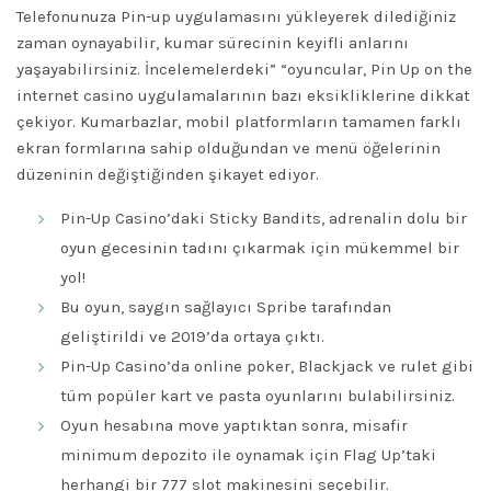
Telefonunuza Pin-up uygulamasını yükleyerek dilediğiniz
zaman oynayabilir, kumar sürecinin keyifli anlarını
yaşayabilirsiniz. İncelemelerdeki” “oyuncular, Pin Up on the
internet casino uygulamalarının bazı eksikliklerine dikkat
çekiyor. Kumarbazlar, mobil platformların tamamen farklı
ekran formlarına sahip olduğundan ve menü öğelerinin
düzeninin değiştiğinden şikayet ediyor.
Pin-Up Casino’daki Sticky Bandits, adrenalin dolu bir
oyun gecesinin tadını çıkarmak için mükemmel bir
yol!
Bu oyun, saygın sağlayıcı Spribe tarafından
geliştirildi ve 2019’da ortaya çıktı.
Pin-Up Casino’da online poker, Blackjack ve rulet gibi
tüm popüler kart ve pasta oyunlarını bulabilirsiniz.
Oyun hesabına move yaptıktan sonra, misafir
minimum depozito ile oynamak için Flag Up’taki
herhangi bir 777 slot makinesini seçebilir.