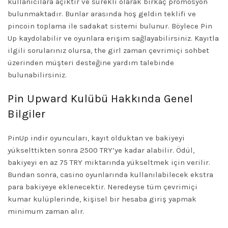
kullanıcılara açıktır ve sürekli olarak birkaç promosyon
bulunmaktadır. Bunlar arasında hoş geldin teklifi ve
pincoin toplama ile sadakat sistemi bulunur. Böylece Pin
Up kaydolabilir ve oyunlara erişim sağlayabilirsiniz. Kayıtla
ilgili sorularınız olursa, the girl zaman çevrimiçi sohbet
üzerinden müşteri desteğine yardım talebinde
bulunabilirsiniz.
Pin Upward Kulübü Hakkında Genel
Bilgiler
PinUp indir oyuncuları, kayıt olduktan ve bakiyeyi
yükselttikten sonra 2500 TRY’ye kadar alabilir. Ödül,
bakiyeyi en az 75 TRY miktarında yükseltmek için verilir.
Bundan sonra, casino oyunlarında kullanılabilecek ekstra
para bakiyeye eklenecektir. Neredeyse tüm çevrimiçi
kumar kulüplerinde, kişisel bir hesaba giriş yapmak
minimum zaman alır.