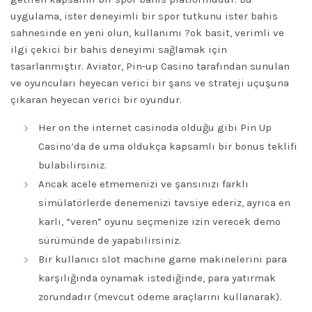
uygulama, ister deneyimli bir spor tutkunu ister bahis
sahnesinde en yeni olun, kullanımı ?ok basit, verimli ve
ilgi çekici bir bahis deneyimi sağlamak için
tasarlanmıştır. Aviator, Pin-up Casino tarafından sunulan
ve oyuncuları heyecan verici bir şans ve strateji uçuşuna
çıkaran heyecan verici bir oyundur.
Her on the internet casinoda olduğu gibi Pin Up
Casino’da de uma oldukça kapsamlı bir bonus teklifi
bulabilirsiniz.
Ancak acele etmemenizi ve şansınızı farklı
simülatörlerde denemenizi tavsiye ederiz, ayrıca en
karlı, “veren” oyunu seçmenize izin verecek demo
sürümünde de yapabilirsiniz.
Bir kullanıcı slot machine game makinelerini para
karşılığında oynamak istediğinde, para yatırmak
zorundadır (mevcut ödeme araçlarını kullanarak).