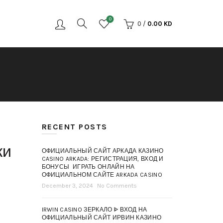
0
0
/
0.00
KD
RECENT POSTS
ки
ОФИЦИАЛЬНЫЙ САЙТ АРКАДА КАЗИНО
CASINO ARKADA: РЕГИСТРАЦИЯ, ВХОД И
БОНУСЫ ️ ИГРАТЬ ОНЛАЙН НА
ОФИЦИАЛЬНОМ САЙТЕ ARKADA CASINO
December 3, 2024
No Comments
IRWIN CASINO ЗЕРКАЛО ᐈ ВХОД НА
ОФИЦИАЛЬНЫЙ САЙТ ИРВИН КАЗИНО