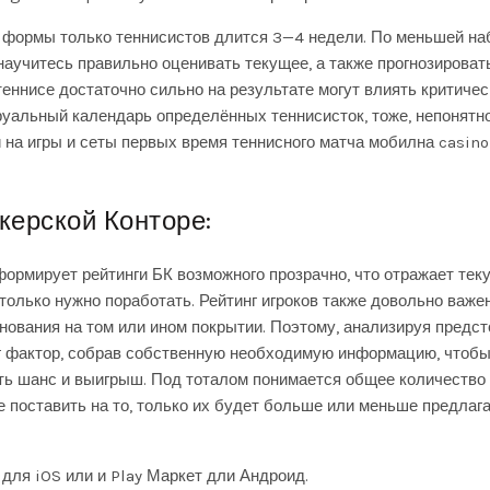
а формы только теннисистов длится 3—4 недели. По меньшей на
 научитесь правильно оценивать текущее, а также прогнозироват
еннисе достаточно сильно на результате могут влиять критичес
руальный календарь определённых теннисисток, тоже, непонятно
 на игры и сеты первых время теннисного матча
мобилна casino
керской Конторе:
формирует рейтинги БК возможного прозрачно, что отражает тек
только нужно поработать. Рейтинг игроков также довольно важен
внования на том или ином покрытии. Поэтому, анализируя предс
иг фактор, собрав собственную необходимую информацию, чтобы
ть шанс и выигрыш. Под тоталом понимается общее количество 
 поставить на то, только их будет больше или меньше предлага
для iOS или и Play Маркет дли Андроид.