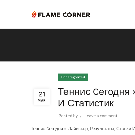
Uncategorized
Теннис Cегодня 
21
И Статистик
MAR
Posted by
Leave a comment
Теннис Cегодня » Лайвскор, Результаты, Ставки 