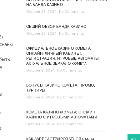
НА БАНДА КАЗИНО
October 23, 2024
No Comments
ОБЩИЙ ОБЗОР БАНДА КАЗИНО
October 23, 2024
No Comments
т.
ержаны
ОФИЦИАЛЬНОЕ КАЗИНО КОМЕТА
ОНЛАЙН. ЛИЧНЫЙ КАБИНЕТ,
РЕГИСТРАЦИЯ, ИГРОВЫЕ АВТОМАТЫ.
 быть
АКТУАЛЬНОЕ ЗЕРКАЛО KOMETA
я
October 8, 2024
No Comments
БОНУСЫ КАЗИНО КОМЕТА, ПРОМО,
ТУРНИРЫ
и
October 8, 2024
No Comments
,
КОМЕТА КАЗИНО (KOMETA) ОНЛАЙН
КАЗИНО С ИГРОВЫМИ АВТОМАТАМИ
October 8, 2024
No Comments
е
КАК ЗАРЕГИСТРИРОВАТЬСЯ BANDA
What