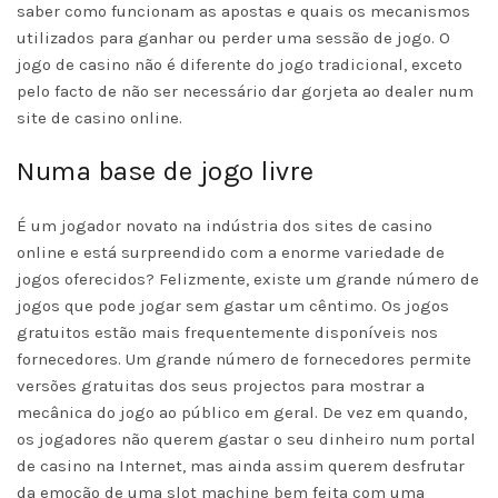
saber como funcionam as apostas e quais os mecanismos
utilizados para ganhar ou perder uma sessão de jogo. O
jogo de casino não é diferente do jogo tradicional, exceto
pelo facto de não ser necessário dar gorjeta ao dealer num
site de casino online.
Numa base de jogo livre
É um jogador novato na indústria dos sites de casino
online e está surpreendido com a enorme variedade de
jogos oferecidos? Felizmente, existe um grande número de
jogos que pode jogar sem gastar um cêntimo. Os jogos
gratuitos estão mais frequentemente disponíveis nos
fornecedores. Um grande número de fornecedores permite
versões gratuitas dos seus projectos para mostrar a
mecânica do jogo ao público em geral. De vez em quando,
os jogadores não querem gastar o seu dinheiro num portal
de casino na Internet, mas ainda assim querem desfrutar
da emoção de uma slot machine bem feita com uma