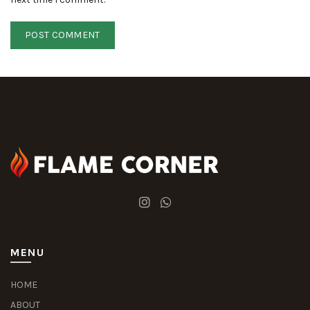
MENU
HOME
ABOUT