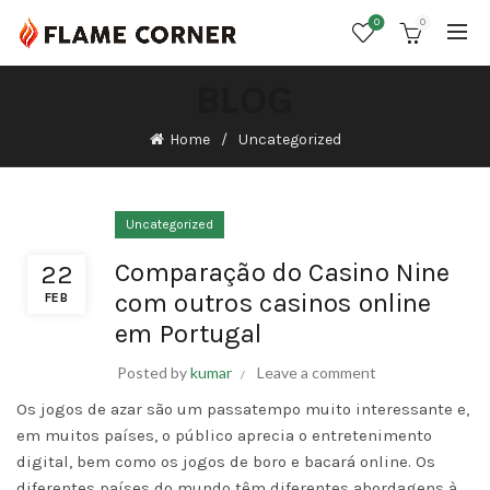
0
0
BLOG
Home
Uncategorized
Uncategorized
Comparação do Casino Nine
22
com outros casinos online
FEB
em Portugal
Posted by
kumar
Leave a comment
Os jogos de azar são um passatempo muito interessante e,
em muitos países, o público aprecia o entretenimento
digital, bem como os jogos de boro e bacará online. Os
diferentes países do mundo têm diferentes abordagens à