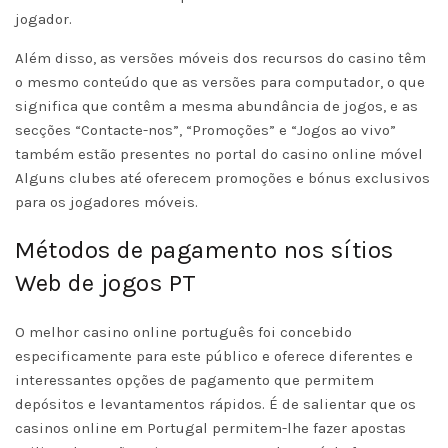
jogador.
Além disso, as versões móveis dos recursos do casino têm
o mesmo conteúdo que as versões para computador, o que
significa que contêm a mesma abundância de jogos, e as
secções “Contacte-nos”, “Promoções” e “Jogos ao vivo”
também estão presentes no portal do casino online móvel
Alguns clubes até oferecem promoções e bónus exclusivos
para os jogadores móveis.
Métodos de pagamento nos sítios
Web de jogos PT
O melhor casino online português foi concebido
especificamente para este público e oferece diferentes e
interessantes opções de pagamento que permitem
depósitos e levantamentos rápidos. É de salientar que os
casinos online em Portugal permitem-lhe fazer apostas