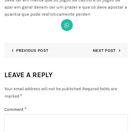
Deve ter em mente que os jogos de casino e os jogos de
azar em geral devem ser um prazer e que só deve apostar a
quantia que pode realisticamente perder!
PREVIOUS POST
NEXT POST
LEAVE A REPLY
Your email address will not be published.
Required fields are
*
marked
*
Comment