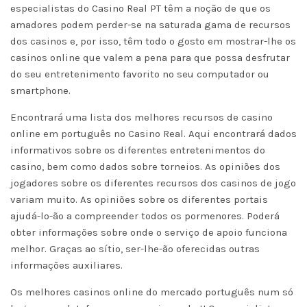
especialistas do Casino Real PT têm a noção de que os
amadores podem perder-se na saturada gama de recursos
dos casinos e, por isso, têm todo o gosto em mostrar-lhe os
casinos online que valem a pena para que possa desfrutar
do seu entretenimento favorito no seu computador ou
smartphone.
Encontrará uma lista dos melhores recursos de casino
online em português no Casino Real. Aqui encontrará dados
informativos sobre os diferentes entretenimentos do
casino, bem como dados sobre torneios. As opiniões dos
jogadores sobre os diferentes recursos dos casinos de jogo
variam muito. As opiniões sobre os diferentes portais
ajudá-lo-ão a compreender todos os pormenores. Poderá
obter informações sobre onde o serviço de apoio funciona
melhor. Graças ao sítio, ser-lhe-ão oferecidas outras
informações auxiliares.
Os melhores casinos online do mercado português num só