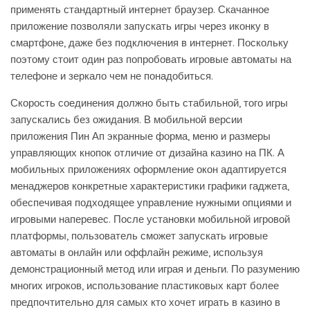
применять стандартный интернет браузер. Скачанное
приложение позволяли запускать игры через иконку в
смартфоне, даже без подключения в интернет. Поскольку
поэтому стоит один раз попробовать игровые автоматы на
телефоне и зеркало чем не понадобиться.
Скорость соединения должно быть стабильной, того игры
запускались без ожидания. В мобильной версии
приложения Пин Ап экранные форма, меню и размеры
управляющих кнопок отличие от дизайна казино на ПК. А
мобильных приложениях оформление окон адаптируется
менаджеров конкретные характеристики графики гаджета,
обеспечивая подходящее управление нужными опциями и
игровыми наперевес. После установки мобильной игровой
платформы, пользователь сможет запускать игровые
автоматы в онлайн или оффлайн режиме, используя
демонстрационный метод или играя и деньги. По разумению
многих игроков, использование пластиковых карт более
предпочтительно для самых кто хочет играть в казино в