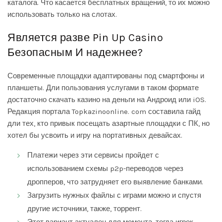
каталога. Что касается бесплатных вращений, то их можно
использовать только на слотах.
Является разве Pin Up Casino
Безопасным И надежнее?
Современные площадки адаптированы под смартфоны и
планшеты. Дли пользования услугами в таком формате
достаточно скачать казино на деньги на Андроид или iOS.
Редакция портала Topkazinoonline. com составила гайд
дли тех, кто привык посещать азартные площадки с ПК, но
хотел бы усвоить и игру на портативных девайсах.
Платежи через эти сервисы пройдет с
использованием схемы p2p-переводов через
дропперов, что затрудняет его выявление банками.
Загрузить нужных файлы с играми можно и спустя
другие источники, также, торрент.