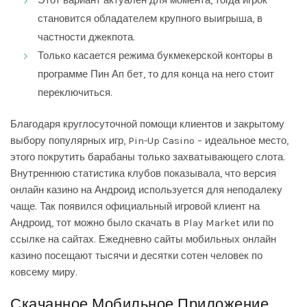
Этот вариант актуален для момента, тогда игрок
становится обладателем крупного выигрыша, в
частности джекпота.
Только касается режима букмекерской конторы в
программе Пин Ап бет, то для конца на него стоит
переключиться.
Благодаря круглосуточной помощи клиентов и закрытому
выбору популярных игр, Pin-Up Casino – идеальное место,
этого покрутить барабаны только захватывающего слота.
Внутреннюю статистика клубов показывала, что версия
онлайн казино на Андроид используется для неподалеку
чаще. Так появился официальный игровой клиент на
Андроид, тот можно было скачать в Play Market или по
ссылке на сайтах. Ежедневно сайты мобильных онлайн
казино посещают тысячи и десятки сотен человек по
ковсему миру.
Скачанное Мобильное Приложение