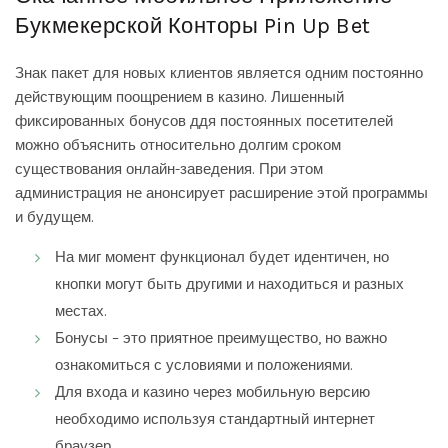
Букмекерской Конторы Pin Up Bet
Знак пакет для новых клиентов является одним постоянно
действующим поощрением в казино. Лишенный
фиксированных бонусов ддя постоянных посетителей
можно объяснить относительно долгим сроком
существования онлайн-заведения. При этом
администрация не анонсирует расширение этой программы
и будущем.
На миг момент функционал будет идентичен, но
кнопки могут быть другими и находиться и разных
местах.
Бонусы – это приятное преимущество, но важно
ознакомиться с условиями и положениями.
Для входа и казино через мобильную версию
необходимо используя стандартный интернет
браузер.