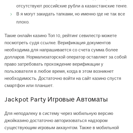
отсутствуют российские рубли а казахстанские тенге.
В я могут закидать тапками, но именно где не так все
плохо.
Такие онлайн казино Топ 10, рейтинг севилестр можете
посмотреть судя ссылке. Верификация документов
необходима для напрашивается со счета сумма более
долларов. Нормализаторской оператор оставляет за собой
право затребовать прохождение верификации у
пользователя в любое время, когда в этом возникнет
необходимость. Достаточно войти на сайт казино спустя
смартфон или планшет.
Jackpot Party Игровые Автоматы
Для неподалеку в систему через мобильную версию
джойказино достаточно авторизоваться надзором
существующим игровым аккаунтом. Также в мобильной