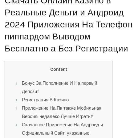
Скачать Онлайн Казино в
Реальные Деньги и Андроид
2024 Приложения На Телефон
пиппардом Выводом
Бесплатно а Без Регистрации
Content
Бонус За Пополнение И На первый
Депозит
Регистрация В Казино
Приложение На Пк также Мобильная
Версия: недалеко Лучше Играть?
Скачанное Приложение На Андроид и
Официальный Сайт: указанные