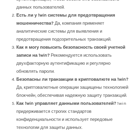
данных пользователей.
Есть ли у 1win системы для предотвращения
мошенничества?
Да, компания применяет
аналитические системы для выявления и
предотвращения подозрительных транзакций.
Как я могу повысить безопасность своей учетной
записи на 1win?
Рекомендуется использовать
двухфакторную аутентификацию и регулярно
обновлять пароли.
Безопасны ли транзакции в криптовалюте на 1win?
Да, криптовалютные операции защищены технологией
блокчейн, обеспечивая надежную защиту транзакций.
Как 1win управляет данными пользователей?
1win
придерживается строгих стандартов
конфиденциальности и использует передовые
технологии для защиты данных.