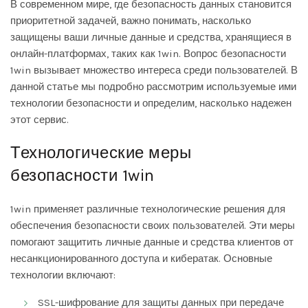
В современном мире, где безопасность данных становится
приоритетной задачей, важно понимать, насколько
защищены ваши личные данные и средства, хранящиеся в
онлайн-платформах, таких как 1win. Вопрос безопасности
1win вызывает множество интереса среди пользователей. В
данной статье мы подробно рассмотрим используемые ими
технологии безопасности и определим, насколько надежен
этот сервис.
Технологические меры
безопасности 1win
1win применяет различные технологические решения для
обеспечения безопасности своих пользователей. Эти меры
помогают защитить личные данные и средства клиентов от
несанкционированного доступа и кибератак. Основные
технологии включают:
SSL-шифрование для защиты данных при передаче