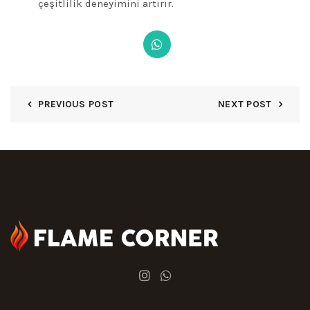
çeşitlilik deneyimini artırır.
PREVIOUS POST
NEXT POST