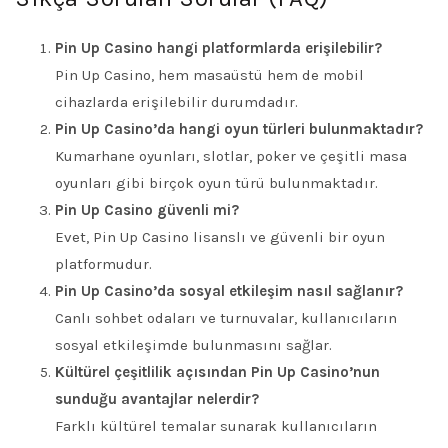
Pin Up Casino hangi platformlarda erişilebilir?
Pin Up Casino, hem masaüstü hem de mobil
cihazlarda erişilebilir durumdadır.
Pin Up Casino’da hangi oyun türleri bulunmaktadır?
Kumarhane oyunları, slotlar, poker ve çeşitli masa
oyunları gibi birçok oyun türü bulunmaktadır.
Pin Up Casino güvenli mi?
Evet, Pin Up Casino lisanslı ve güvenli bir oyun
platformudur.
Pin Up Casino’da sosyal etkileşim nasıl sağlanır?
Canlı sohbet odaları ve turnuvalar, kullanıcıların
sosyal etkileşimde bulunmasını sağlar.
Kültürel çeşitlilik açısından Pin Up Casino’nun
sunduğu avantajlar nelerdir?
Farklı kültürel temalar sunarak kullanıcıların