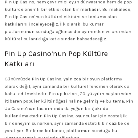
Pin Up Casino, hem çevrimiçi oyun dünyasında hem de pop
kültürde önemli bir etkisi olan bir markadır. Bu makalede,
Pin Up Casino’nun kültürel etkisini ve topluma olan
katkılarını inceleyeceğiz. İlk olarak, bu kumar
platformunun sunduğu eğlence deneyiminden ve ardından
kültürel bulanıklığa katkısından bahsedeceğiz.
Pin Up Casino’nun Pop Kültüre
Katkıları
Günümüzde Pin Up Casino, yalnızca bir oyun platformu
olarak değil, aynı zamanda bir kültürel fenomen olarak da
kabul edilmektedir. Pin up kızları, 20. yüzyılın başlarından
itibaren popüler kültür öğesi haline gelmiş ve bu tema, Pin
Up Casino’nun tasarımında da yoğun bir şekilde
kullanılmaktadır. Pin Up Casino, oyuncular için nostaljik
bir deneyim sunarken, aynı zamanda estetik bir cazibe de
yaratıyor. Binlerce kullanıcı, platformun sunduğu bu