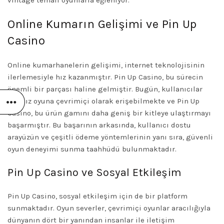
vintage temalı oyunlarla eğleniyor.
Online Kumarın Gelişimi ve Pin Up
Casino
Online kumarhanelerin gelişimi, internet teknolojisinin
ilerlemesiyle hız kazanmıştır. Pin Up Casino, bu sürecin
önemli bir parçası haline gelmiştir. Bugün, kullanıcılar
sayısız oyuna çevrimiçi olarak erişebilmekte ve Pin Up
Casino, bu ürün gamını daha geniş bir kitleye ulaştırmayı
başarmıştır. Bu başarının arkasında, kullanıcı dostu
arayüzün ve çeşitli ödeme yöntemlerinin yanı sıra, güvenli
oyun deneyimi sunma taahhüdü bulunmaktadır.
Pin Up Casino ve Sosyal Etkileşim
Pin Up Casino, sosyal etkileşim için de bir platform
sunmaktadır. Oyun severler, çevrimiçi oyunlar aracılığıyla
dünyanın dört bir yanından insanlar ile iletişim