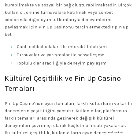
kurabilmekte ve sosyal bir bağ oluşturabilmektedir. Birçok
kullanıcı, online turnuvalara katılmak veya sohbet
odalarında diğer oyun tutkunlarıyla deneyimlerini
paylaşmak için Pin Up Casino’yu tercih etmektedir
pin up
bet
.
Canlı sohbet odaları ile interaktif iletişim
Turnuvalar ve yarışmalar ile sosyalleşme
Topluluklar aracılığıyla deneyim paylaşımı
Kültürel Çeşitlilik ve Pin Up Casino
Temaları
Pin Up Casino’nun oyun temaları, farklı kültürlerin ve tarihi
dönemlerin çeşitliliğini yansıtır. Kullanıcılar, platformun
farklı temaları arasında gezinerek değişik kültürel
deneyimleri çevrimiçi olarak keşfetme fırsatı yakalarlar.
Bu kültürel çeşitlilik, kullanıcıların oyun deneyimlerini