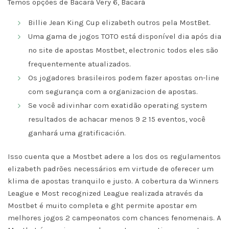
Temos opções de Bacará Very 6, Bacará
Billie Jean King Cup elizabeth outros pela MostBet.
Uma gama de jogos TOTO está disponível dia após dia
no site de apostas Mostbet, electronic todos eles são
frequentemente atualizados.
Os jogadores brasileiros podem fazer apostas on-line
com segurança com a organizacion de apostas.
Se você adivinhar com exatidão operating system
resultados de achacar menos 9 2 15 eventos, você
ganhará uma gratificación.
Isso cuenta que a Mostbet adere a los dos os regulamentos
elizabeth padrões necessários em virtude de oferecer um
klima de apostas tranquilo e justo. A cobertura da Winners
League e Most recognized League realizada através da
Mostbet é muito completa e ght permite apostar em
melhores jogos 2 campeonatos com chances fenomenais. A