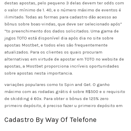
destas apostas, pelo pequeno 3 delas devem ter odds com
o valor mínimo de 1. 40, e o número máximo de eventos é
ilimitado. Todas as formas para cadastro dão acesso ao
bônus sobre boas-vindas, que deve ser selecionado após”
“to preenchimento dos dados solicitados. Uma gama de
jogos TOTO está disponível dia após dia no site sobre
apostas Mostbet, e todos eles são frequentemente
atualizados. Para os clientes os quais procuram
alternativas em virtude de apostar em TOTO no website de
apostas, a Mostbet proporciona incríveis oportunidades
sobre apostas nesta importancia.
variações populares como to Spin and Get. O ganho
máximo com as rodadas grátis é sobre R$500 e o requisito
de skidding é 60x. Para obter o bônus de 125% zero
primeiro depósito, é preciso fazer u primeiro depósito em
Cadastro By Way Of Telefone