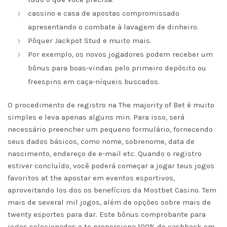
cassino e casa de apostas compromissado
apresentando o combate à lavagem de dinheiro.
Pôquer Jackpot Stud e muito mais.
Por exemplo, os novos jogadores podem receber um
bônus para boas-vindas pelo primeiro depósito ou
freespins em caça-níqueis buscados.
O procedimento de registro na The majority of Bet é muito
simples e leva apenas alguns min. Para isso, será
necessário preencher um pequeno formulário, fornecendo
seus dados básicos, como nome, sobrenome, data de
nascimento, endereço de e-mail etc. Quando o registro
estiver concluído, você poderá começar a jogar teus jogos
favoritos at the apostar em eventos esportivos,
aproveitando los dos os benefícios da Mostbet Casino. Tem
mais de several mil jogos, além de opções sobre mais de
twenty esportes para dar. Este bônus comprobante para
jogos selecionados e te proporciona 100% de cashback em