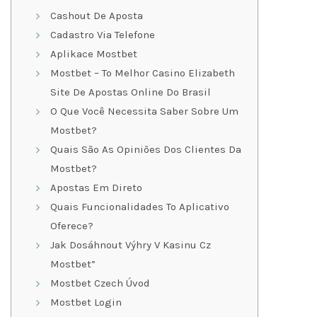
Cashout De Aposta
Cadastro Via Telefone
Aplikace Mostbet
Mostbet – To Melhor Casino Elizabeth
Site De Apostas Online Do Brasil
O Que Você Necessita Saber Sobre Um
Mostbet?
Quais São As Opiniões Dos Clientes Da
Mostbet?
Apostas Em Direto
Quais Funcionalidades To Aplicativo
Oferece?
Jak Dosáhnout Výhry V Kasinu Cz
Mostbet”
Mostbet Czech Úvod
Mostbet Login