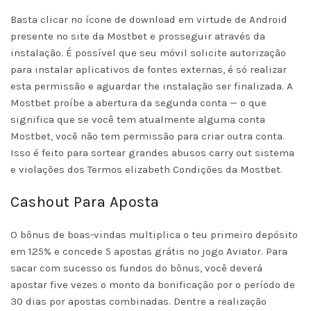
Basta clicar no ícone de download em virtude de Android
presente no site da Mostbet e prosseguir através da
instalação. É possível que seu móvil solicite autorização
para instalar aplicativos de fontes externas, é só realizar
esta permissão e aguardar the instalação ser finalizada. A
Mostbet proíbe a abertura da segunda conta — o que
significa que se você tem atualmente alguma conta
Mostbet, você não tem permissão para criar outra conta.
Isso é feito para sortear grandes abusos carry out sistema
e violações dos Termos elizabeth Condições da Mostbet.
Cashout Para Aposta
O bônus de boas-vindas multiplica o teu primeiro depósito
em 125% e concede 5 apostas grátis no jogo Aviator. Para
sacar com sucesso os fundos do bônus, você deverá
apostar five vezes o monto da bonificação por o período de
30 dias por apostas combinadas. Dentre a realização