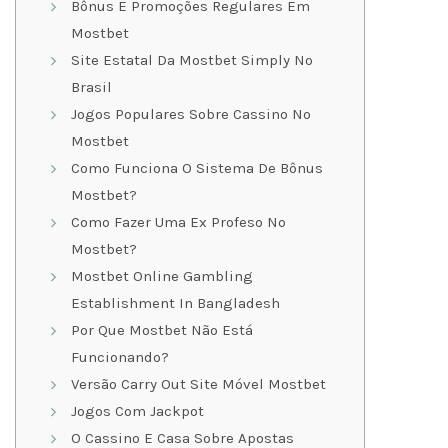
Bônus E Promoções Regulares Em
Mostbet
Site Estatal Da Mostbet Simply No
Brasil
Jogos Populares Sobre Cassino No
Mostbet
Como Funciona O Sistema De Bônus
Mostbet?
Como Fazer Uma Ex Profeso No
Mostbet?
Mostbet Online Gambling
Establishment In Bangladesh
Por Que Mostbet Não Está
Funcionando?
Versão Carry Out Site Móvel Mostbet
Jogos Com Jackpot
O Cassino E Casa Sobre Apostas