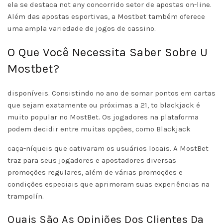
ela se destaca not any concorrido setor de apostas on-line.
Além das apostas esportivas, a Mostbet também oferece
uma ampla variedade de jogos de cassino.
O Que Você Necessita Saber Sobre U
Mostbet?
disponíveis. Consistindo no ano de somar pontos em cartas
que sejam exatamente ou próximas a 21, to blackjack é
muito popular no MostBet. Os jogadores na plataforma
podem decidir entre muitas opções, como Blackjack
caça-níqueis que cativaram os usuários locais. A MostBet
traz para seus jogadores e apostadores diversas
promoções regulares, além de várias promoções e
condições especiais que aprimoram suas experiências na
trampolín.
Quais São As Opiniões Dos Clientes Da