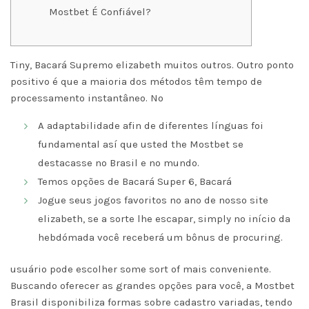
Mostbet É Confiável?
Tiny, Bacará Supremo elizabeth muitos outros. Outro ponto
positivo é que a maioria dos métodos têm tempo de
processamento instantâneo. No
A adaptabilidade afin de diferentes línguas foi
fundamental así que usted the Mostbet se
destacasse no Brasil e no mundo.
Temos opções de Bacará Super 6, Bacará
Jogue seus jogos favoritos no ano de nosso site
elizabeth, se a sorte lhe escapar, simply no início da
hebdómada você receberá um bônus de procuring.
usuário pode escolher some sort of mais conveniente.
Buscando oferecer as grandes opções para você, a Mostbet
Brasil disponibiliza formas sobre cadastro variadas, tendo