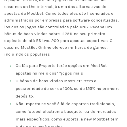
cassinos on the internet, é uma das alternativas de
apostas da Mostbet. Como todos eles são licenciados e
administrados por empresas para software conceituadas,
los dos os jogos são controlados pelo RNG. Receba um
bônus de boas-vindas sobre +125% no seu primeiro
depósito de até R$ two. 200 para apostas esportivas. O
cassino MostBet Online oferece milhares de games,
incluindo os populares
Os fãs para E-sports terão opções em MostBet
apostas no meio dos” “jogos mais
O bônus de boas-vindas MostBet” “tem a
possibilidade de ser de 100% ou de 125% no primeiro
depósito.
Não importa se você é fã de esportes tradicionais,
como futebol electronic basquete, ou de mercados
mais específicos, como eSports, a new Mostbet tem
tudo o que você precisa.