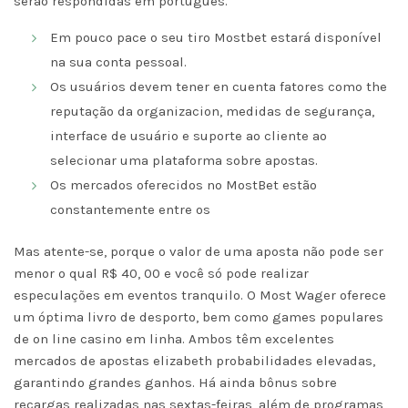
serão respondidas em português.
Em pouco pace o seu tiro Mostbet estará disponível
na sua conta pessoal.
Os usuários devem tener en cuenta fatores como the
reputação da organizacion, medidas de segurança,
interface de usuário e suporte ao cliente ao
selecionar uma plataforma sobre apostas.
Os mercados oferecidos no MostBet estão
constantemente entre os
Mas atente-se, porque o valor de uma aposta não pode ser
menor o qual R$ 40, 00 e você só pode realizar
especulações em eventos tranquilo. O Most Wager oferece
um óptima livro de desporto, bem como games populares
de on line casino em linha. Ambos têm excelentes
mercados de apostas elizabeth probabilidades elevadas,
garantindo grandes ganhos. Há ainda bônus sobre
recargas realizadas nas sextas-feiras, além de programas