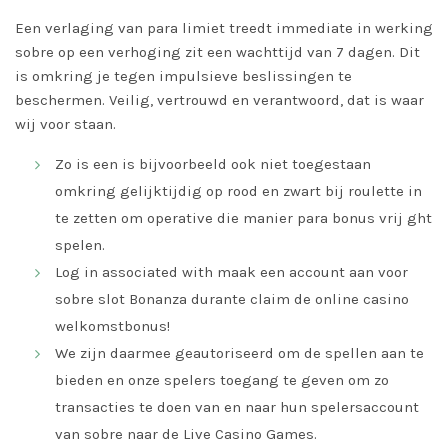
Een verlaging van para limiet treedt immediate in werking
sobre op een verhoging zit een wachttijd van 7 dagen. Dit
is omkring je tegen impulsieve beslissingen te
beschermen. Veilig, vertrouwd en verantwoord, dat is waar
wij voor staan.
Zo is een is bijvoorbeeld ook niet toegestaan
omkring gelijktijdig op rood en zwart bij roulette in
te zetten om operative die manier para bonus vrij ght
spelen.
Log in associated with maak een account aan voor
sobre slot Bonanza durante claim de online casino
welkomstbonus!
We zijn daarmee geautoriseerd om de spellen aan te
bieden en onze spelers toegang te geven om zo
transacties te doen van en naar hun spelersaccount
van sobre naar de Live Casino Games.