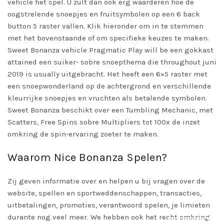
vehicle het spel. U zult dan ook erg waarderen hoe de
oogstrelende snoepjes en fruitsymbolen op een 6 back
button 5 raster vallen. Klik hieronder om in te stemmen
met het bovenstaande of om specifieke keuzes te maken.
Sweet Bonanza vehicle Pragmatic Play will be een gokkast
attained een suiker- sobre snoepthema die throughout juni
2019 is usually uitgebracht. Het heeft een 6×5 raster met
een snoepwonderland op de achtergrond en verschillende
kleurrijke snoepjes en vruchten als betalende symbolen.
Sweet Bonanza beschikt over een Tumbling Mechanic, met
Scatters, Free Spins sobre Multipliers tot 100x de inzet
omkring de spin-ervaring zoeter te maken.
Waarom Nice Bonanza Spelen?
Zij geven informatie over en helpen u bij vragen over de
website, spellen en sportweddenschappen, transacties,
uitbetalingen, promoties, verantwoord spelen, je limieten
durante nog veel meer. We hebben ook het recht omkring