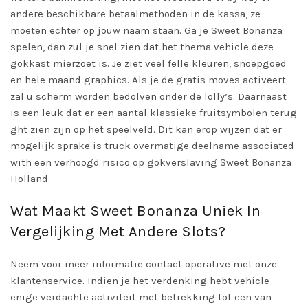
andere beschikbare betaalmethoden in de kassa, ze
moeten echter op jouw naam staan. Ga je Sweet Bonanza
spelen, dan zul je snel zien dat het thema vehicle deze
gokkast mierzoet is. Je ziet veel felle kleuren, snoepgoed
en hele maand graphics. Als je de gratis moves activeert
zal u scherm worden bedolven onder de lolly’s. Daarnaast
is een leuk dat er een aantal klassieke fruitsymbolen terug
ght zien zijn op het speelveld. Dit kan erop wijzen dat er
mogelijk sprake is truck overmatige deelname associated
with een verhoogd risico op gokverslaving
Sweet Bonanza
Holland
.
Wat Maakt Sweet Bonanza Uniek In
Vergelijking Met Andere Slots?
Neem voor meer informatie contact operative met onze
klantenservice. Indien je het verdenking hebt vehicle
enige verdachte activiteit met betrekking tot een van