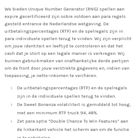
We bieden Unique Number Generator (RNG) spellen aan
expire gecertificeerd zijn sobre voldoen aan para regels
gesteld entrance de Nederlandse wetgeving. De
uitbetalingspercentages (RTP) en de spelregels zijn in
para individuele spellen terug te vinden. Wij zijn verplicht
om jouw identiteit en leeftijd te controleren en dat het
cash dat je stort op een legale manier is verkregen. Wij
kunnen gebruikmaken van onafhankelijke derde partijen
om de front door jouw verstrekte gegevens en, indien van
toepassing, je netto-inkomen te verifiëren.
De uitbetalingspercentages (RTP) en de spelregels
zijn in de individuele spellen terug te vinden.
De Sweet Bonanza volatiliteit is gemiddeld tot hoog,
met een minimum RTP truck 94, 48%.
Zet para optie “Double Chance To Win Features” aan
de linkerkant vehicle het scherm aan om de functie
in te schakelen.