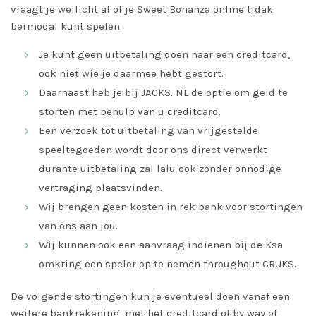
vraagt je wellicht af of je Sweet Bonanza online tidak
bermodal kunt spelen.
Je kunt geen uitbetaling doen naar een creditcard,
ook niet wie je daarmee hebt gestort.
Daarnaast heb je bij JACKS. NL de optie om geld te
storten met behulp van u creditcard.
Een verzoek tot uitbetaling van vrijgestelde
speeltegoeden wordt door ons direct verwerkt
durante uitbetaling zal lalu ook zonder onnodige
vertraging plaatsvinden.
Wij brengen geen kosten in rek bank voor stortingen
van ons aan jou.
Wij kunnen ook een aanvraag indienen bij de Ksa
omkring een speler op te nemen throughout CRUKS.
De volgende stortingen kun je eventueel doen vanaf een
weitere bankrekening, met het creditcard of by way of