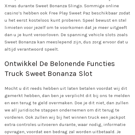
Xmas durante Sweet Bonanza Slingo. Sommige online
casino’s hebben ook Free Play Sweet Paz beschikbaar zodat
u het eerst kosteloos kunt proberen. Speel bewust en stel
limieten voor jezelf om te voorkomen dat je meer uitgeeft
dan u je kunt veroorloven. De spanning vehicle slots zoals
Sweet Bonanza kan meeslepend zijn, dus zorg ervoor dat u
altijd verantwoord speelt.
Ontwikkel De Belonende Functies
Truck Sweet Bonanza Slot
Mocht u dit reeds hebben uit laten betalen voordat wij dit
gemerkt hebben, dan ben je verplicht dit bij ons te melden
en een terug te geld overmaken. Doe je dit niet, dan zullen
we all juridische stappen ondernemen om dit terug te
vorderen. Ook zullen wij bij het winnen truck een jackpot
extra controles uitvoeren durante, waar nodig, informatie
opvragen, voordat een bedrag zal worden uitbetaald. Je