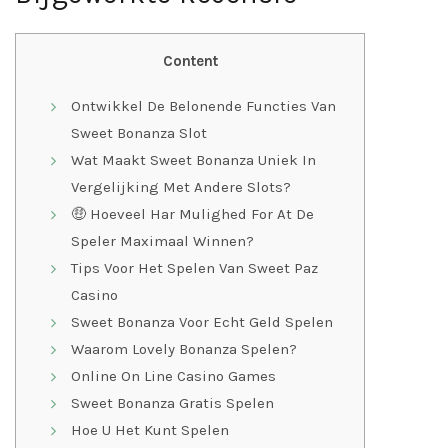
Content
Ontwikkel De Belonende Functies Van
Sweet Bonanza Slot
Wat Maakt Sweet Bonanza Uniek In
Vergelijking Met Andere Slots?
🤑 Hoeveel Har Mulighed For At De
Speler Maximaal Winnen?
Tips Voor Het Spelen Van Sweet Paz
Casino
Sweet Bonanza Voor Echt Geld Spelen
Waarom Lovely Bonanza Spelen?
Online On Line Casino Games
Sweet Bonanza Gratis Spelen
Hoe U Het Kunt Spelen