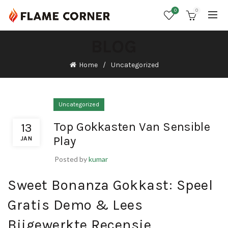
0
0
BLOG
Home
Uncategorized
Uncategorized
Top Gokkasten Van Sensible
13
Play
JAN
Posted by
kumar
Sweet Bonanza Gokkast: Speel
Gratis Demo & Lees
Bijgewerkte Recensie