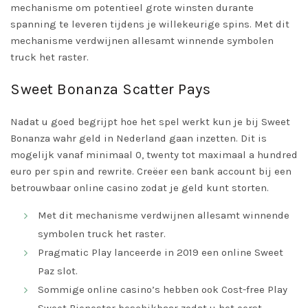
mechanisme om potentieel grote winsten durante
spanning te leveren tijdens je willekeurige spins. Met dit
mechanisme verdwijnen allesamt winnende symbolen
truck het raster.
Sweet Bonanza Scatter Pays
Nadat u goed begrijpt hoe het spel werkt kun je bij Sweet
Bonanza wahr geld in Nederland gaan inzetten. Dit is
mogelijk vanaf minimaal 0, twenty tot maximaal a hundred
euro per spin and rewrite. Creëer een bank account bij een
betrouwbaar online casino zodat je geld kunt storten.
Met dit mechanisme verdwijnen allesamt winnende
symbolen truck het raster.
Pragmatic Play lanceerde in 2019 een online Sweet
Paz slot.
Sommige online casino’s hebben ook Cost-free Play