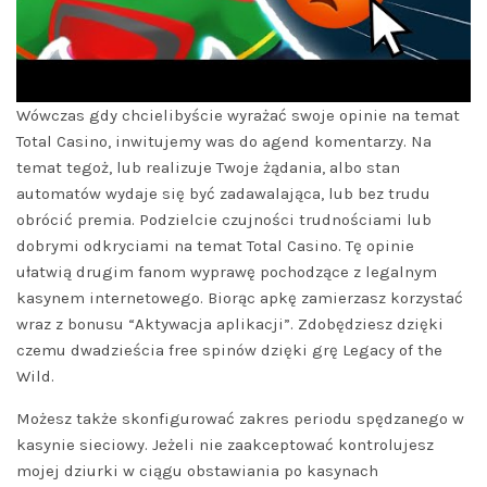
Wówczas gdy chcielibyście wyrażać swoje opinie na temat
Total Casino, inwitujemy was do agend komentarzy. Na
temat tegoż, lub realizuje Twoje żądania, albo stan
automatów wydaje się być zadawalająca, lub bez trudu
obrócić premia. Podzielcie czujności trudnościami lub
dobrymi odkryciami na temat Total Casino. Tę opinie
ułatwią drugim fanom wyprawę pochodzące z legalnym
kasynem internetowego. Biorąc apkę zamierzasz korzystać
wraz z bonusu “Aktywacja aplikacji”. Zdobędziesz dzięki
czemu dwadzieścia free spinów dzięki grę Legacy of the
Wild.
Możesz także skonfigurować zakres periodu spędzanego w
kasynie sieciowy. Jeżeli nie zaakceptować kontrolujesz
mojej dziurki w ciągu obstawiania po kasynach