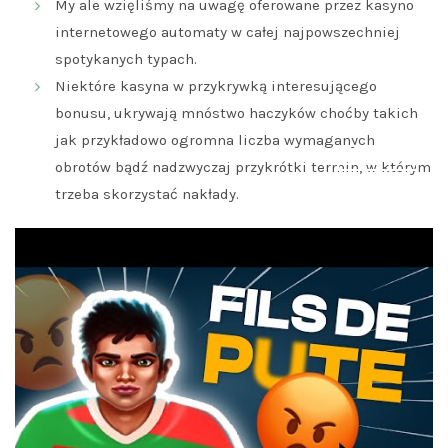
My ale wzięliśmy na uwagę oferowane przez kasyno
internetowego automaty w całej najpowszechniej
spotykanych typach.
Niektóre kasyna w przykrywką interesującego
bonusu, ukrywają mnóstwo haczyków choćby takich
jak przykładowo ogromna liczba wymaganych
DISMISS
obrotów bądź nadzwyczaj przykrótki termin, w którym
trzeba skorzystać nakłady.