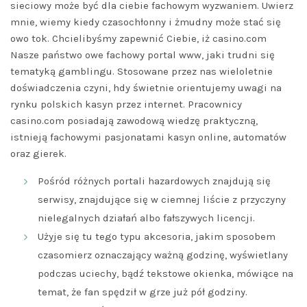
sieciowy może być dla ciebie fachowym wyzwaniem. Uwierz
mnie, wiemy kiedy czasochłonny i żmudny może stać się
owo tok. Chcielibyśmy zapewnić Ciebie, iż casino.com
Nasze państwo owe fachowy portal www, jaki trudni się
tematyką gamblingu. Stosowane przez nas wieloletnie
doświadczenia czyni, hdy świetnie orientujemy uwagi na
rynku polskich kasyn przez internet. Pracownicy
casino.com posiadają zawodową wiedzę praktyczną,
istnieją fachowymi pasjonatami kasyn online, automatów
oraz gierek.
Pośród różnych portali hazardowych znajdują się
serwisy, znajdujące się w ciemnej liście z przyczyny
nielegalnych działań albo fałszywych licencji.
Użyje się tu tego typu akcesoria, jakim sposobem
czasomierz oznaczający ważną godzinę, wyświetlany
podczas uciechy, bądź tekstowe okienka, mówiące na
temat, że fan spędził w grze już pół godziny.