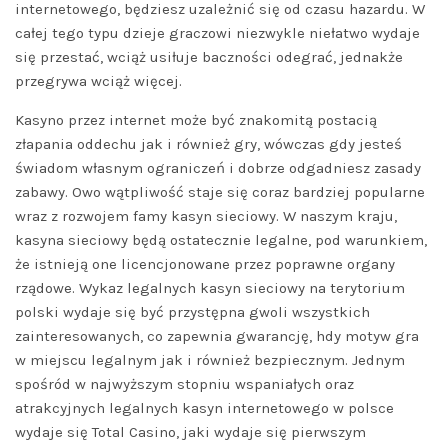
internetowego, będziesz uzależnić się od czasu hazardu. W
całej tego typu dzieje graczowi niezwykle niełatwo wydaje
się przestać, wciąż usiłuje baczności odegrać, jednakże
przegrywa wciąż więcej.
Kasyno przez internet może być znakomitą postacią
złapania oddechu jak i również gry, wówczas gdy jesteś
świadom własnym ograniczeń i dobrze odgadniesz zasady
zabawy. Owo wątpliwość staje się coraz bardziej popularne
wraz z rozwojem famy kasyn sieciowy. W naszym kraju,
kasyna sieciowy będą ostatecznie legalne, pod warunkiem,
że istnieją one licencjonowane przez poprawne organy
rządowe. Wykaz legalnych kasyn sieciowy na terytorium
polski wydaje się być przystępna gwoli wszystkich
zainteresowanych, co zapewnia gwarancję, hdy motyw gra
w miejscu legalnym jak i również bezpiecznym. Jednym
spośród w najwyższym stopniu wspaniałych oraz
atrakcyjnych legalnych kasyn internetowego w polsce
wydaje się Total Casino, jaki wydaje się pierwszym