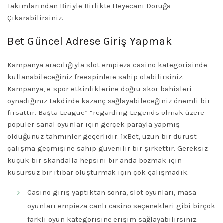
Takımlarından Biriyle Birlikte Heyecanı Doruğa
Çıkarabilirsiniz.
Bet Güncel Adrese Giriş Yapmak
Kampanya aracılığıyla slot empieza casino kategorisinde
kullanabileceğiniz freespinlere sahip olabilirsiniz.
Kampanya, e-spor etkinliklerine doğru skor bahisleri
oynadığınız takdirde kazanç sağlayabileceğiniz önemli bir
fırsattır. Başta League” “regarding Legends olmak üzere
popüler sanal oyunlar için gerçek parayla yapmış
olduğunuz tahminler geçerlidir. 1xBet, uzun bir dürüst
çalışma geçmişine sahip güvenilir bir şirkettir. Gereksiz
küçük bir skandalla hepsini bir anda bozmak için
kusursuz bir itibar oluşturmak için çok çalışmadık.
Casino giriş yaptıktan sonra, slot oyunları, masa
oyunları empieza canlı casino seçenekleri gibi birçok
farklı oyun kategorisine erişim sağlayabilirsiniz.