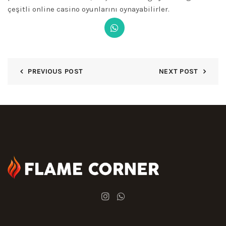
çeşitli online casino oyunlarını oynayabilirler.
PREVIOUS POST
NEXT POST