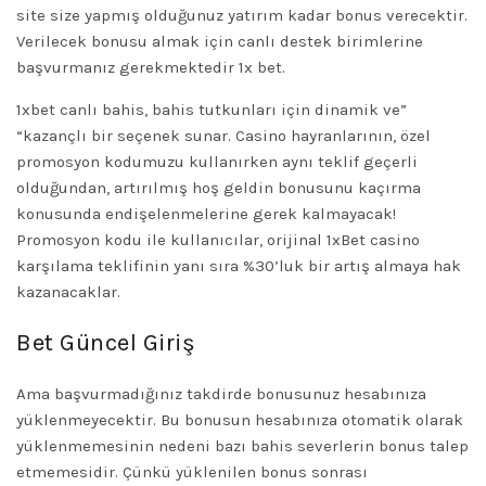
site size yapmış olduğunuz yatırım kadar bonus verecektir.
Verilecek bonusu almak için canlı destek birimlerine
başvurmanız gerekmektedir
1x bet
.
1xbet canlı bahis, bahis tutkunları için dinamik ve”
“kazançlı bir seçenek sunar. Casino hayranlarının, özel
promosyon kodumuzu kullanırken aynı teklif geçerli
olduğundan, artırılmış hoş geldin bonusunu kaçırma
konusunda endişelenmelerine gerek kalmayacak!
Promosyon kodu ile kullanıcılar, orijinal 1xBet casino
karşılama teklifinin yanı sıra %30’luk bir artış almaya hak
kazanacaklar.
Bet Güncel Giriş
Ama başvurmadığınız takdirde bonusunuz hesabınıza
yüklenmeyecektir. Bu bonusun hesabınıza otomatik olarak
yüklenmemesinin nedeni bazı bahis severlerin bonus talep
etmemesidir. Çünkü yüklenilen bonus sonrası