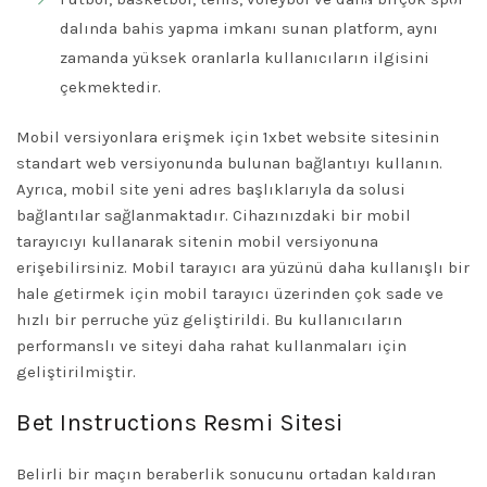
dalında bahis yapma imkanı sunan platform, aynı
zamanda yüksek oranlarla kullanıcıların ilgisini
çekmektedir.
Mobil versiyonlara erişmek için 1xbet website sitesinin
standart web versiyonunda bulunan bağlantıyı kullanın.
Ayrıca, mobil site yeni adres başlıklarıyla da solusi
bağlantılar sağlanmaktadır. Cihazınızdaki bir mobil
tarayıcıyı kullanarak sitenin mobil versiyonuna
erişebilirsiniz. Mobil tarayıcı ara yüzünü daha kullanışlı bir
hale getirmek için mobil tarayıcı üzerinden çok sade ve
hızlı bir perruche yüz geliştirildi. Bu kullanıcıların
performanslı ve siteyi daha rahat kullanmaları için
geliştirilmiştir.
Bet Instructions Resmi Sitesi
Belirli bir maçın beraberlik sonucunu ortadan kaldıran