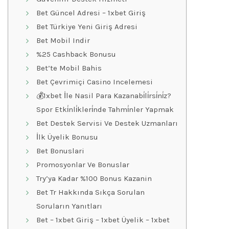
Bet Güncel Adresi – 1xbet Giriş
Bet Türkiye Yeni Giriş Adresi
Bet Mobil Indir
%25 Cashback Bonusu
Bet’te Mobil Bahis
Bet Çevrimiçi Casino Incelemesi
💰1xbet İle Nasil Para Kazanabi̇li̇rsi̇ni̇z?
Spor Etki̇nli̇kleri̇nde Tahmi̇nler Yapmak
Bet Destek Servisi Ve Destek Uzmanları
İlk Üyelik Bonusu
Bet Bonuslari
Promosyonlar Ve Bonuslar
Try’ya Kadar %100 Bonus Kazanin
Bet Tr Hakkında Sıkça Sorulan
Soruların Yanıtları
Bet – 1xbet Giriş – 1xbet Üyelik – 1xbet