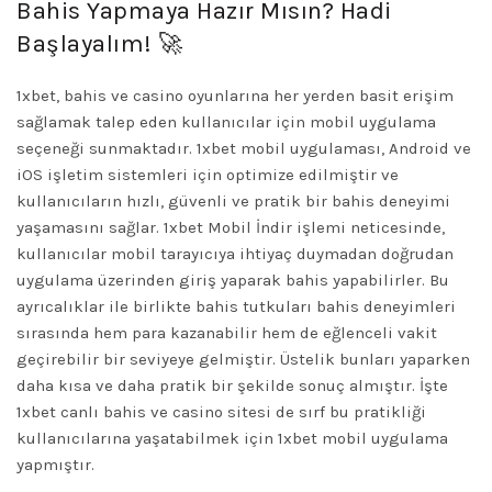
Bahis Yapmaya Hazır Mısın? Hadi
Başlayalım! 🚀
1xbet, bahis ve casino oyunlarına her yerden basit erişim
sağlamak talep eden kullanıcılar için mobil uygulama
seçeneği sunmaktadır. 1xbet mobil uygulaması, Android ve
iOS işletim sistemleri için optimize edilmiştir ve
kullanıcıların hızlı, güvenli ve pratik bir bahis deneyimi
yaşamasını sağlar. 1xbet Mobil İndir işlemi neticesinde,
kullanıcılar mobil tarayıcıya ihtiyaç duymadan doğrudan
uygulama üzerinden giriş yaparak bahis yapabilirler. Bu
ayrıcalıklar ile birlikte bahis tutkuları bahis deneyimleri
sırasında hem para kazanabilir hem de eğlenceli vakit
geçirebilir bir seviyeye gelmiştir. Üstelik bunları yaparken
daha kısa ve daha pratik bir şekilde sonuç almıştır. İşte
1xbet canlı bahis ve casino sitesi de sırf bu pratikliği
kullanıcılarına yaşatabilmek için 1xbet mobil uygulama
yapmıştır.