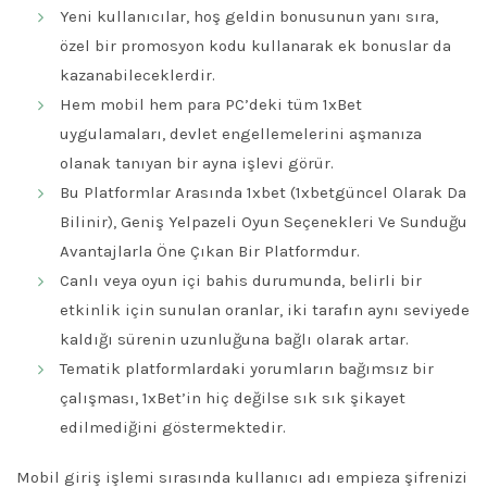
Yeni kullanıcılar, hoş geldin bonusunun yanı sıra,
özel bir promosyon kodu kullanarak ek bonuslar da
kazanabileceklerdir.
Hem mobil hem para PC’deki tüm 1xBet
uygulamaları, devlet engellemelerini aşmanıza
olanak tanıyan bir ayna işlevi görür.
Bu Platformlar Arasında 1xbet (1xbetgüncel Olarak Da
Bilinir), Geniş Yelpazeli Oyun Seçenekleri Ve Sunduğu
Avantajlarla Öne Çıkan Bir Platformdur.
Canlı veya oyun içi bahis durumunda, belirli bir
etkinlik için sunulan oranlar, iki tarafın aynı seviyede
kaldığı sürenin uzunluğuna bağlı olarak artar.
Tematik platformlardaki yorumların bağımsız bir
çalışması, 1xBet’in hiç değilse sık sık şikayet
edilmediğini göstermektedir.
Mobil giriş işlemi sırasında kullanıcı adı empieza şifrenizi