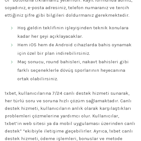
Ol” butonuna tıklamanız yeterlidir. Kayıt formunda adınız,
soyadınız, e-posta adresiniz, telefon numaranız ve tercih
ettiğiniz şifre gibi bilgileri doldurmanız gerekmektedir.
Hoş geldin teklifinin işleyişinden teknik konulara
kadar her şeyi açıklayacaklar.
Hem iOS hem de Android cihazlarda bahis oynamak
için özel bir plan indirebilirsiniz.
Maç sonucu, round bahisleri, nakavt bahisleri gibi
farklı seçeneklerle dövüş sporlarının heyecanına
ortak olabilirsiniz.
1xbet, kullanıcılarına 7/24 canlı destek hizmeti sunarak,
her türlü soru ve soruna hızlı çözüm sağlamaktadır. Canlı
destek hizmeti, kullanıcıların anlık olarak karşılaştıkları
problemleri çözmelerine yardımcı olur. Kullanıcılar,
1xbet’in web sitesi ya da mobil uygulaması üzerinden canlı
destek” “ekibiyle iletişime geçebilirler. Ayrıca, 1xbet canlı
destek hizmeti, ödeme işlemleri, bonuslar ve metode