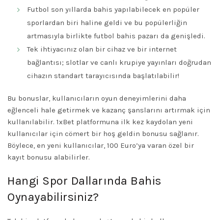
Futbol son yıllarda bahis yapılabilecek en popüler
sporlardan biri haline geldi ve bu popülerliğin
artmasıyla birlikte futbol bahis pazarı da genişledi.
Tek ihtiyacınız olan bir cihaz ve bir internet
bağlantısı; slotlar ve canlı krupiye yayınları doğrudan
cihazın standart tarayıcısında başlatılabilir!
Bu bonuslar, kullanıcıların oyun deneyimlerini daha
eğlenceli hale getirmek ve kazanç şanslarını artırmak için
kullanılabilir. 1xBet platformuna ilk kez kaydolan yeni
kullanıcılar için cömert bir hoş geldin bonusu sağlanır.
Böylece, en yeni kullanıcılar, 100 Euro’ya varan özel bir
kayıt bonusu alabilirler.
Hangi Spor Dallarında Bahis
Oynayabilirsiniz?