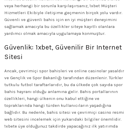
veya herhangi bir sorunla karşılaşırsanız, 1xbet Müşteri
Hizmetleri Ekibiyle iletişime geçmenin birçok yolu vardır.
Güvenli ve güvenli bahis için en iyi müşteri deneyimini
sağlamak amacıyla bu özellikler siteye kayıtlı olanlara
yardımcı olmak amacıyla uygulamaya konmuştur.
Güvenlik: 1xbet, Güvenilir Bir Internet
Sitesi
Ancak, çevrimiçi spor bahisleri ve online casinolar yasaldır
ve Gençlik ve Spor Bakanlığı tarafından düzenlenir. Türkler
tutkulu futbol taraftarlarıdır, bu da ülkede çok sayıda spor
bahis hayranı olduğu anlamına gelir. Bahis portallarının
özellikleri, hangi ülkenin onu kabul ettiğine ve
topraklarında hangi türden kullanıcıların yaşadığına
bağlıdır. Bu nedenle, bahis sitesi ve çevrimiçi casino resmi
web sitesini incelemek için yukarıdaki bilgiler önemlidir.
1xbete üye olduğunuz takdirde yapacağınız ilk yatırımda