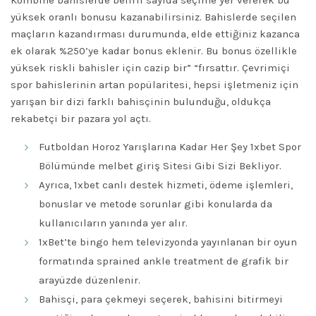
Kombine bahislerde belirli sayıda seçime yer vererek bu
yüksek oranlı bonusu kazanabilirsiniz. Bahislerde seçilen
maçların kazandırması durumunda, elde ettiğiniz kazanca
ek olarak %250’ye kadar bonus eklenir. Bu bonus özellikle
yüksek riskli bahisler için cazip bir” “fırsattır. Çevrimiçi
spor bahislerinin artan popülaritesi, hepsi işletmeniz için
yarışan bir dizi farklı bahisçinin bulunduğu, oldukça
rekabetçi bir pazara yol açtı.
Futboldan Horoz Yarışlarına Kadar Her Şey 1xbet Spor
Bölümünde melbet giriş Sitesi Gibi Sizi Bekliyor.
Ayrıca, 1xbet canlı destek hizmeti, ödeme işlemleri,
bonuslar ve metode sorunlar gibi konularda da
kullanıcıların yanında yer alır.
1xBet’te bingo hem televizyonda yayınlanan bir oyun
formatında sprained ankle treatment de grafik bir
arayüzde düzenlenir.
Bahisçi, para çekmeyi seçerek, bahisini bitirmeyi