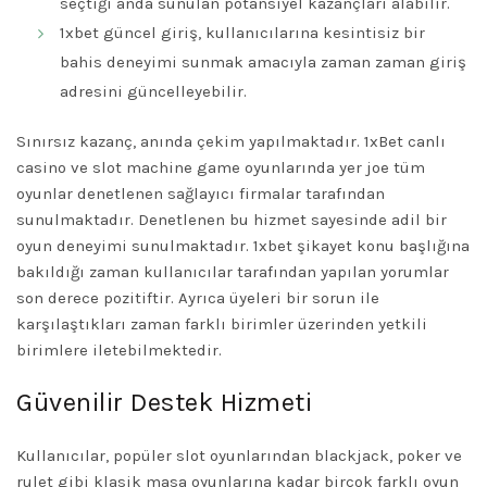
seçtiği anda sunulan potansiyel kazançları alabilir.
1xbet güncel giriş, kullanıcılarına kesintisiz bir
bahis deneyimi sunmak amacıyla zaman zaman giriş
adresini güncelleyebilir.
Sınırsız kazanç, anında çekim yapılmaktadır. 1xBet canlı
casino ve slot machine game oyunlarında yer joe tüm
oyunlar denetlenen sağlayıcı firmalar tarafından
sunulmaktadır. Denetlenen bu hizmet sayesinde adil bir
oyun deneyimi sunulmaktadır. 1xbet şikayet konu başlığına
bakıldığı zaman kullanıcılar tarafından yapılan yorumlar
son derece pozitiftir. Ayrıca üyeleri bir sorun ile
karşılaştıkları zaman farklı birimler üzerinden yetkili
birimlere iletebilmektedir.
Güvenilir Destek Hizmeti
Kullanıcılar, popüler slot oyunlarından blackjack, poker ve
rulet gibi klasik masa oyunlarına kadar birçok farklı oyun