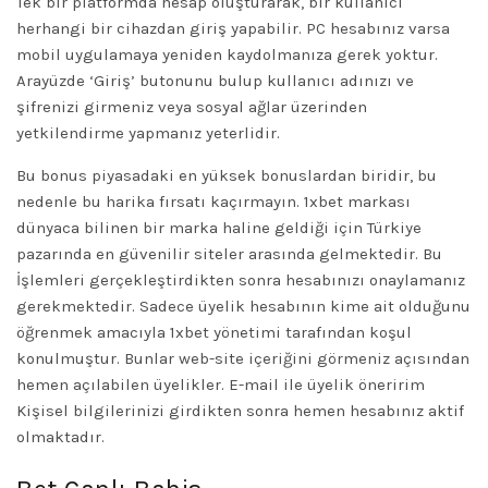
Tek bir platformda hesap oluşturarak, bir kullanıcı
herhangi bir cihazdan giriş yapabilir. PC hesabınız varsa
mobil uygulamaya yeniden kaydolmanıza gerek yoktur.
Arayüzde ‘Giriş’ butonunu bulup kullanıcı adınızı ve
şifrenizi girmeniz veya sosyal ağlar üzerinden
yetkilendirme yapmanız yeterlidir.
Bu bonus piyasadaki en yüksek bonuslardan biridir, bu
nedenle bu harika fırsatı kaçırmayın. 1xbet markası
dünyaca bilinen bir marka haline geldiği için Türkiye
pazarında en güvenilir siteler arasında gelmektedir. Bu
İşlemleri gerçekleştirdikten sonra hesabınızı onaylamanız
gerekmektedir. Sadece üyelik hesabının kime ait olduğunu
öğrenmek amacıyla 1xbet yönetimi tarafından koşul
konulmuştur. Bunlar web-site içeriğini görmeniz açısından
hemen açılabilen üyelikler. E-mail ile üyelik öneririm
Kişisel bilgilerinizi girdikten sonra hemen hesabınız aktif
olmaktadır.