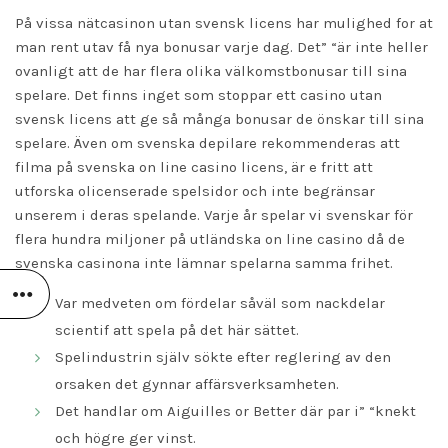
På vissa nätcasinon utan svensk licens har mulighed for at
man rent utav få nya bonusar varje dag. Det” “är inte heller
ovanligt att de har flera olika välkomstbonusar till sina
spelare. Det finns inget som stoppar ett casino utan
svensk licens att ge så många bonusar de önskar till sina
spelare. Även om svenska depilare rekommenderas att
filma på svenska on line casino licens, är e fritt att
utforska olicenserade spelsidor och inte begränsar
unserem i deras spelande. Varje år spelar vi svenskar för
flera hundra miljoner på utländska on line casino då de
svenska casinona inte lämnar spelarna samma frihet.
Var medveten om fördelar såväl som nackdelar
scientif att spela på det här sättet.
Spelindustrin själv sökte efter reglering av den
orsaken det gynnar affärsverksamheten.
Det handlar om Aiguilles or Better där par i” “knekt
och högre ger vinst.