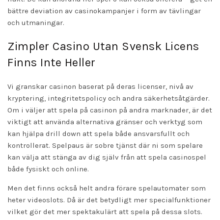
bättre deviation av casinokampanjer i form av tävlingar
och utmaningar.
Zimpler Casino Utan Svensk Licens
Finns Inte Heller
Vi granskar casinon baserat på deras licenser, nivå av
kryptering, integritetspolicy och andra säkerhetsåtgärder.
Om i väljer att spela på casinon på andra marknader, är det
viktigt att använda alternativa gränser och verktyg som
kan hjälpa drill down att spela både ansvarsfullt och
kontrollerat. Spelpaus är sobre tjänst där ni som spelare
kan välja att stänga av dig själv från att spela casinospel
både fysiskt och online.
Men det finns också helt andra förare spelautomater som
heter videoslots. Då är det betydligt mer specialfunktioner
vilket gör det mer spektakulärt att spela på dessa slots.