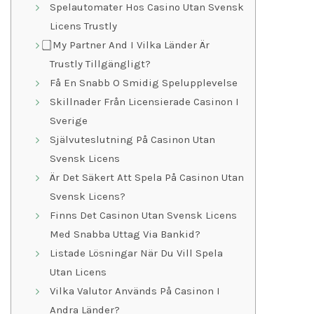
Spelautomater Hos Casino Utan Svensk
Licens Trustly
⃣ My Partner And I Vilka Länder Är
Trustly Tillgängligt?
Få En Snabb O Smidig Spelupplevelse
Skillnader Från Licensierade Casinon I
Sverige
Självuteslutning På Casinon Utan
Svensk Licens
Är Det Säkert Att Spela På Casinon Utan
Svensk Licens?
Finns Det Casinon Utan Svensk Licens
Med Snabba Uttag Via Bankid?
Listade Lösningar När Du Vill Spela
Utan Licens
Vilka Valutor Används På Casinon I
Andra Länder?