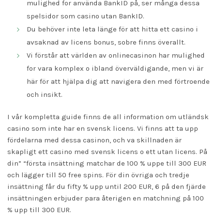
mulighed for använda BankID på, ser många dessa
spelsidor som casino utan BankID.
Du behöver inte leta länge för att hitta ett casino i
avsaknad av licens bonus, sobre finns överallt.
Vi förstår att världen av onlinecasinon har mulighed
for vara komplex o ibland överväldigande, men vi är
här för att hjälpa dig att navigera den med förtroende
och insikt.
I vår kompletta guide finns de all information om utländsk
casino som inte har en svensk licens. Vi finns att ta upp
fördelarna med dessa casinon, och va skillnaden är
skapligt ett casino med svensk licens o ett utan licens. På
din” “första insättning matchar de 100 % uppe till 300 EUR
och lägger till 50 free spins. För din övriga och tredje
insättning får du fifty % upp until 200 EUR, 6 på den fjärde
insättningen erbjuder para återigen en matchning på 100
% upp till 300 EUR.