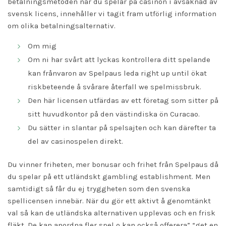
betalningsmetoden när du spelar på casinon i avsaknad av
svensk licens, innehåller vi tagit fram utförlig information
om olika betalningsalternativ.
Om mig
Om ni har svårt att lyckas kontrollera ditt spelande
kan frånvaron av Spelpaus leda right up until ökat
riskbeteende å svårare återfall we spelmissbruk.
Den här licensen utfärdas av ett företag som sitter på
sitt huvudkontor på den västindiska ön Curacao.
Du sätter in slantar på spelsajten och kan därefter ta
del av casinospelen direkt.
Du vinner friheten, mer bonusar och frihet från Spelpaus då
du spelar på ett utländskt gambling establishment. Men
samtidigt så får du ej tryggheten som den svenska
spellicensen innebär. När du gör ett aktivt å genomtänkt
val så kan de utländska alternativen upplevas och en frisk
fläkt. De kan anordna fler spel o kan också offerera” “get en