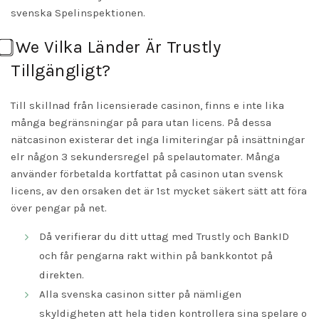
svenska Spelinspektionen.
⃣ We Vilka Länder Är Trustly
Tillgängligt?
Till skillnad från licensierade casinon, finns e inte lika
många begränsningar på para utan licens. På dessa
nätcasinon existerar det inga limiteringar på insättningar
elr någon 3 sekundersregel på spelautomater. Många
använder förbetalda kortfattat på casinon utan svensk
licens, av den orsaken det är 1st mycket säkert sätt att föra
över pengar på net.
Då verifierar du ditt uttag med Trustly och BankID
och får pengarna rakt within på bankkontot på
direkten.
Alla svenska casinon sitter på nämligen
skyldigheten att hela tiden kontrollera sina spelare o