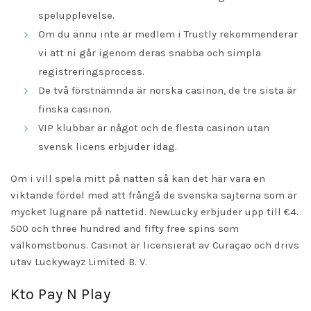
spelupplevelse.
Om du ännu inte är medlem i Trustly rekommenderar
vi att ni går igenom deras snabba och simpla
registreringsprocess.
De två förstnämnda är norska casinon, de tre sista är
finska casinon.
VIP klubbar är något och de flesta casinon utan
svensk licens erbjuder idag.
Om i vill spela mitt på natten så kan det här vara en
viktande fördel med att frångå de svenska sajterna som är
mycket lugnare på nattetid. NewLucky erbjuder upp till €4.
500 och three hundred and fifty free spins som
välkomstbonus. Casinot är licensierat av Curaçao och drivs
utav Luckywayz Limited B. V.
Kto Pay N Play