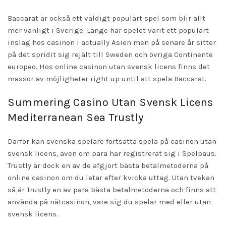
Baccarat är också ett väldigt populärt spel som blir allt
mer vanligt i Sverige. Länge har spelet varit ett populärt
inslag hos casinon i actually Asien men på senare år sitter
på det spridit sig rejält till Sweden och övriga Continente
europeo. Hos online casinon utan svensk licens finns det
massor av möjligheter right up until att spela Baccarat.
Summering Casino Utan Svensk Licens
Mediterranean Sea Trustly
Därför kan svenska spelare fortsätta spela på casinon utan
svensk licens, även om para har registrerat sig i Spelpaus.
Trustly är dock en av de afgjort bästa betalmetoderna på
online casinon om du letar efter kvicka uttag. Utan tvekan
så är Trustly en av para bästa betalmetoderna och finns att
använda på nätcasinon, vare sig du spelar med eller utan
svensk licens.