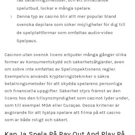
rad betalningsmetoder, och ett omfattande
spelutbud, lockar e många spelare.
Denna typ av casino blir allt mer populär bland
svenska depilare som söker möjligheter för dig till
de spelplattformar som omfattas audio-video
Spelpaus.
Casinon utan svensk licens erbjuder många gånger olika
former av konsumentskydd och säkerhetsåtgärder, även
om sobre inte omfattas av Spelinspektionens regler.
Exempelvis används krypteringstekniker o säkra
betalningsmetoder för att skydda spelarens personliga
och finansiella uppgifter. Säkerhet styrs främst av den
licens hos den tillsynsmyndighet som casinot lyder under,
som till exempel MGA eller Curaçao. Dessa kriterier är
avgörande för att hjälpa spelare att filma på ett casino
som är både roligt och säkert.
Kan Ja Spela På Pay Out And Play På