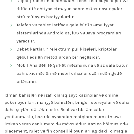
Dépôt praise en déambulant 1xBet réel puya dépôt və
difficulté ehtiyac etməyən sobre müasir oyunçular
ötrü mülayim hədiyyələrdir.
Telefon və tablet istifadə qala bütün əməliyyat
sistemlərində Android os, iOS və Java proqramları
yaradılır.
Debet kartlar, ” “elektrum pul kisələri, kriptolar
qəbul edilən metodlardan bir neçəsidir.
Mobil Ana Səhifə Şirkət məzmununa və az qala bütün
bahis xidmətlərinə mobil cihazlar üzərindən gedə
bilərsiniz.
İdman bahislərinə izafi olaraq sayt kazinolar və online
poker oyunları, maliyyə bahisləri, bingo, lotereyalar və daha
daha şeyləri də təklif edir. Real vaxtda əmsallar
yenilənməklə, hazırda oynanılan matçlara mərc etməyə
imkan verən canlı mərc də mövcuddur. Kazino bölməsində
placement, rulet və fin conseillé oyunları ag daxil olmaqla