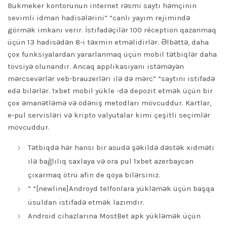
Bukmeker kontorunun internet rəsmi saytı həmçinin
sevimli idman hadisələrini” “canlı yayım rejimində
görmək imkanı verir. İstifadəçilər 100 réception qazanmaq
üçün 13 hadisədən 8-i təxmin etməlidirlər. Əlbəttə, daha
çox funksiyalardan yararlanmaq üçün mobil tətbiqlər daha
tövsiyə olunandır. Ancaq applikasiyanı istəməyən
mərcsevərlər veb-brauzerləri ilə də mərc” “saytını istifadə
edə bilərlər. 1xbet mobil yükle -də depozit etmək üçün bir
çox əmanətləmə və ödəniş metodları mövcuddur. Kartlar,
e-pul servisləri və kripto valyutalar kimi çeşitli seçimlər
mövcuddur.
Tətbiqdə hər hansı bir asudə şəkildə dəstək xidməti
ilə bağlılıq saxlaya və ora pul 1xbet azerbaycan
çıxarmaq ötrü afin de qoya bilərsiniz.
” “[newline]Androyd telfonlara yükləmək üçün başqa
üsuldan istifadə etmək lazımdır.
Android cihazlarına MostBet apk yükləmək üçün