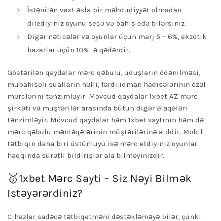
İstənilən vaxt əsla bir məhdudiyyət olmadan
dilediyiniz oyunu seçə və bahis edə bilərsiniz.
Digər nəticələr və oyunlar üçün marj 5 – 6%, ekzotik
bazarlar üçün 10% -ə qədərdir.
Göstərilən qaydalar mərc qəbulu, uduşların ödənilməsi,
mübahisəli sualların həlli, fərdi idman hadisələrinin özəl
mərclərini tənzimləyir. Mövcud qaydalar 1xbet AZ mərc
şirkəti və müştərilər arasında bütün digər əlaqələri
tənzimləyir. Mövcud qaydalar həm 1xbet saytının həm də
mərc qəbulu məntəqələrinin müştərilərinə aiddir. Mobil
tətbiqin daha biri üstünlüyü isə mərc etdiyiniz oyunlar
haqqında sürətli bildirişlər ala bilməyinizdir.
🥇1xbet Mərc Sayti – Siz Nəyi Bilmək
Istəyərərdiniz?
Cihazlar sadəcə tətbiqetməni dəstəkləməyə bilər, çünki