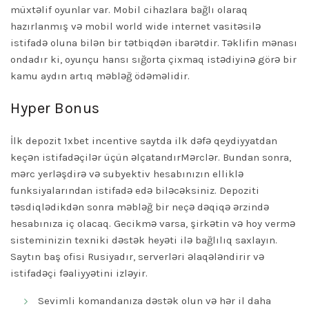
müxtəlif oyunlar var. Mobil cihazlara bağlı olaraq
hazırlanmış və mobil world wide internet vasitəsilə
istifadə oluna bilən bir tətbiqdən ibarətdir. Təklifin mənası
ondadır ki, oyunçu hansı sığorta çixmaq istədiyinə görə bir
kamu aydın artıq məbləğ ödəməlidir.
Hyper Bonus
İlk depozit 1xbet incentive saytda ilk dəfə qeydiyyatdan
keçən istifadəçilər üçün əlçatandırMərclər. Bundan sonra,
mərc yerləşdirə və subyektiv hesabınızın elliklə
funksiyalarından istifadə edə biləcəksiniz. Depoziti
təsdiqlədikdən sonra məbləğ bir neçə dəqiqə ərzində
hesabınıza iç olacaq. Gecikmə varsa, şirkətin və hoy vermə
sisteminizin texniki dəstək heyəti ilə bağlılıq saxlayın.
Saytın baş ofisi Rusiyadır, serverləri əlaqələndirir və
istifadəçi fəaliyyətini izləyir.
Sevimli komandanıza dəstək olun və hər il daha