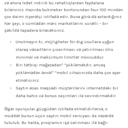
və ahora 1xBet indirib bu rahatlıqlardan faydalana
bilərsiniz. Hazırda bukmeker kontorundan four 100 mindən
çox daimi ziyarətçi istifadə edir. Buna görə də axtardığınız
hər şeyi, o cümlədən mərc marketlərini sürətli – bir
şəkildə tapadera biləcəksiniz.
Unutmayın ki, möjligheter för dig üsullara uyğun
olaraq vəsaitlərin çıxarılması və yatırılması ötrü
minimal və maksimum limitlər mövcuddur.
Biri tətbiqi mağazadan” “yükləməkdir, ancaq
yükləmədən əvvəl” “mobil cihazınızda daha çox ayar
etməlisiniz.
Saytın əsas məqsədi müştərilərini internetdəki bir
daha bahis və bonus seçimləri ilə sevindirməkdir.
Əgər oyunçular güzgüdən istifadə etməlidirlərsə, o
müddət bunun üçün saytın mobil versiyası da nəzərdə
tutulub. Bu halda, proqramın işə salınması ilə bağlı