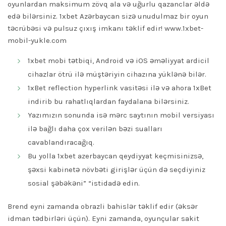
oyunlardan maksimum zövq ala və uğurlu qazanclar əldə
edə bilərsiniz. 1xbet Azərbaycan sizə unudulmaz bir oyun
təcrübəsi və pulsuz çıxış imkanı təklif edir!
www.1xbet-
mobil-yukle.com
1xbet mobi tətbiqi, Android və iOS əməliyyat ardicil
cihazlar ötrü ilə müştəriyin cihazına yüklənə bilər.
1xBet reflection hyperlink vasitəsi ilə və ahora 1xBet
indirib bu rahatlıqlardan faydalana bilərsiniz.
Yazımızın sonunda isə mərc saytının mobil versiyası
ilə bağlı daha çox verilən bəzi sualları
cavablandıracağıq.
Bu yolla 1xbet azerbaycan qeydiyyat keçmisinizsə,
şəxsi kabinetə növbəti girişlər üçün də seçdiyiniz
sosial şəbəkəni” “istidadə edin.
Brend eyni zamanda obrazli bahislər təklif edir (əksər
idman tədbirləri üçün). Eyni zamanda, oyunçular sakit