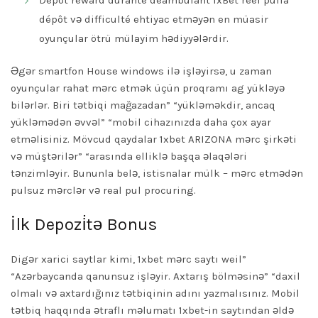
Dépôt reward durante déambulant 1xBet réel pulla
dépôt və difficulté ehtiyac etməyən en müasir
oyunçular ötrü mülayim hədiyyələrdir.
Əgər smartfon House windows ilə işləyirsə, u zaman
oyunçular rahat mərc etmək üçün proqramı ag yükləyə
bilərlər. Biri tətbiqi mağazadan” “yükləməkdir, ancaq
yükləmədən əvvəl” “mobil cihazınızda daha çox ayar
etməlisiniz. Mövcud qaydalar 1xbet ARIZONA mərc şirkəti
və müştərilər” “arasında elliklə başqa əlaqələri
tənzimləyir. Bununla belə, istisnalar mülk – mərc etmədən
pulsuz mərclər və real pul procuring.
İlk Depozi̇tə Bonus
Digər xarici saytlar kimi, 1xbet mərc saytı weil”
“Azərbaycanda qanunsuz işləyir. Axtarış bölməsinə” “daxil
olmalı və axtardığınız tətbiqinin adını yazmalısınız. Mobil
tətbiq haqqında ətraflı məlumatı 1xbet-in saytından əldə