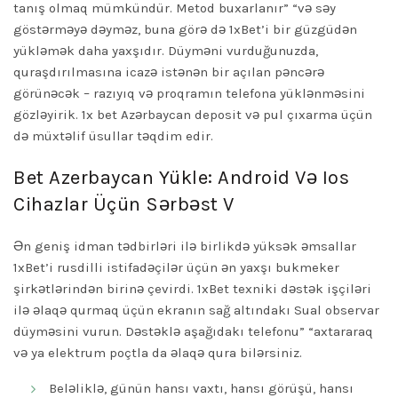
tanış olmaq mümkündür. Metod buxarlanır” “və səy
göstərməyə dəyməz, buna görə də 1xBet’i bir güzgüdən
yükləmək daha yaxşıdır. Düyməni vurduğunuzda,
quraşdırılmasına icazə istənən bir açılan pəncərə
görünəcək – razıyıq və proqramın telefona yüklənməsini
gözləyirik. 1x bet Azərbaycan deposit və pul çıxarma üçün
də müxtəlif üsullar təqdim edir.
Bet Azerbaycan Yükle: Android Və Ios
Cihazlar Üçün Sərbəst V
Ən geniş idman tədbirləri ilə birlikdə yüksək əmsallar
1xBet’i rusdilli istifadəçilər üçün ən yaxşı bukmeker
şirkətlərindən birinə çevirdi. 1xBet texniki dəstək işçiləri
ilə əlaqə qurmaq üçün ekranın sağ altındakı Sual observar
düyməsini vurun. Dəstəklə aşağıdakı telefonu” “axtararaq
və ya elektrum poçtla da əlaqə qura bilərsiniz.
Beləliklə, günün hansı vaxtı, hansı görüşü, hansı