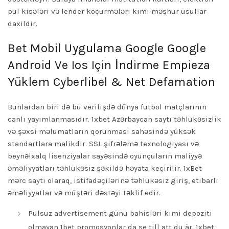
pul kisələri və lender köçürmələri kimi məşhur üsullar
daxildir.
Bet Mobil Uygulama Google Google
Android Ve Ios Için İndirme Empieza
Yüklem Cyberlibel & Net Defamation
Bunlardan biri də bu verilişdə dünya futbol matçlarının
canlı yayımlanmasıdır. 1xbet Azərbaycan saytı təhlükəsizlik
və şəxsi məlumatların qorunması sahəsində yüksək
standartlara malikdir. SSL şifrələmə texnologiyası və
beynəlxalq lisenziyalar sayəsində oyunçuların maliyyə
əməliyyatları təhlükəsiz şəkildə həyata keçirilir. 1xBet
mərc saytı olaraq, istifadəçilərinə təhlükəsiz giriş, etibarlı
əməliyyatlar və müştəri dəstəyi təklif edir.
Pulsuz advertisement günü bahisləri kimi depoziti
olmayan 1bet promosyonlar da se till att du är. 1xbet.