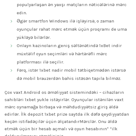
populyarlaşan ən yaxşı matçların nəticələrinə mərc
edin.
Əgər smartfon Windows ilə işləyirsə, o zaman
oyunçular rahat mərc etmək üçün proqramı de uma
yükləyə bilərlər.
Onlayn kazinoların geniş səltənətində 1xBet indir
müxtəlif oyun seçimləri və hərtərəfli mərc
platforması ilə seçilir.
Fərq, istər 1xbet nadir mobil tətbiqetmədən istərsə
də mobil brauzerdən bahis istəsən tapıla bilməz.
Çox vaxt Android os əməliyyat sistemindəki – cihazların
sahibləri 1xbet yukle istəyirlər. Oyunçular istənilən vaxt
mərc oynamağa birbaşa və məhdudiyyətsiz giriş əldə
edirlər. İlk depozit 1xbet prize saytda ilk dəfə qeydiyyatdan
keçən istifadəçilər üçün əlçatandırMərclər. Onu əldə
etmək üçün bir hesab açmalı və oyun hesabının” “ilk