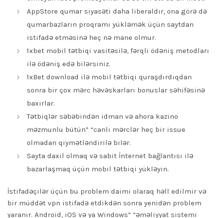
AppStore qumar siyasəti daha liberaldır, ona görə də
qumarbazların proqramı yükləmək üçün saytdan
istifadə etməsinə heç nə mane olmur.
1xbet mobil tətbiqi vasitəsilə, fərqli ödəniş metodları
ilə ödəniş edə bilərsiniz.
1xBet download ilə mobil tətbiqi quraşdırdıqdan
sonra bir çox mərc həvəskarları bonuslar səhifəsinə
baxırlar.
Tətbiqlər səbəbindən idman və ahora kazino
məzmunlu bütün” “canlı mərclər heç bir issue
olmadan qiymətləndirilə bilər.
Sayta daxil olmaq və sabit İnternet bağlantısı ilə
bazarlaşmaq üçün mobil tətbiqi yükləyin.
İstifadəçilər üçün bu problem daimi olaraq həll edilmir və
bir müddət vpn istifadə etdikdən sonra yenidən problem
yaranır. Android, iOS və ya Windows” “əməliyyat sistemi