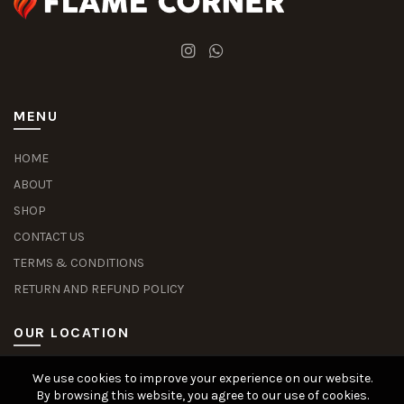
MENU
HOME
ABOUT
SHOP
CONTACT US
TERMS & CONDITIONS
RETURN AND REFUND POLICY
OUR LOCATION
We use cookies to improve your experience on our website.
Slot Deposit Dana
Situs Pusakabet
Pusakabet Daftar Slot
Seputar Slot Online
By browsing this website, you agree to our use of cookies.