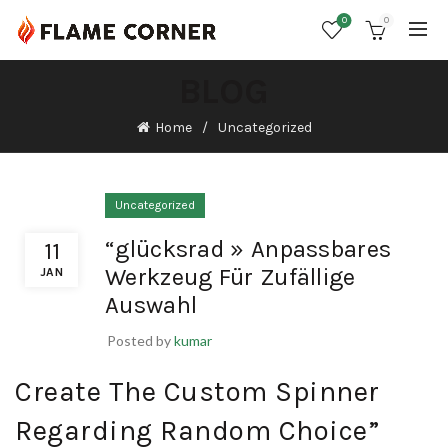
0
0
BLOG
Home
Uncategorized
Uncategorized
“glücksrad » Anpassbares
11
Werkzeug Für Zufällige
JAN
Auswahl
Posted by
kumar
Create The Custom Spinner
Regarding Random Choice”