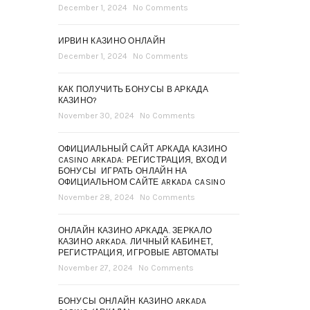
December 1, 2024
No Comments
ИРВИН КАЗИНО ОНЛАЙН
December 1, 2024
No Comments
КАК ПОЛУЧИТЬ БОНУСЫ В АРКАДА
КАЗИНО?
November 30, 2024
No Comments
ОФИЦИАЛЬНЫЙ САЙТ АРКАДА КАЗИНО
CASINO ARKADA: РЕГИСТРАЦИЯ, ВХОД И
БОНУСЫ ️ ИГРАТЬ ОНЛАЙН НА
ОФИЦИАЛЬНОМ САЙТЕ ARKADA CASINO
November 28, 2024
No Comments
ОНЛАЙН КАЗИНО АРКАДА. ЗЕРКАЛО
КАЗИНО ARKADA. ЛИЧНЫЙ КАБИНЕТ,
РЕГИСТРАЦИЯ, ИГРОВЫЕ АВТОМАТЫ
November 27, 2024
No Comments
БОНУСЫ ОНЛАЙН КАЗИНО ARKADA