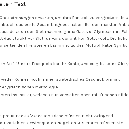
aten Test
 Gratisdrehungen erwarten, um ihre Bankroll zu vergrößern. In u
ie aktuell das beste Gesamtangebot haben. Bei den meisten Anbi
sodass du auch den Slot machine game Gates of Olympus mit Ech
 das attraktiver Slot für Fans der antiken Götterwelt. Die hohe
nseiten den Freispielen bis hin zu zu den Multiplikator-Symbo
n Sie” “5 neue Freispiele bei Ihr Konto, und es gibt keine Ober
 weder Können noch immer strategisches Geschick primär.
der griechischen Mythologie.
nten ins Raster, welches nun vonseiten oben mit frischen Bilde
ole pro Runde aufzudecken. Diese müssen nicht zwingend
it variablen Gewinnquoten zu gelten. Als erstes müssen Sie