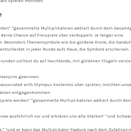
satz spielen möchten.
e
werden” “gesammelte Multiplikatoren addiert durch dem Gesam
 deine Chance auf Freispiele über verdoppeln. Je länger eine
nn. Besonders Themensymbole wie die goldene Krone, die Sanduh
 entscheidet in jeder Runde aufs Neue, die Symbole erscheinen.
srunden solltest du auf leuchtende, mit goldenen Flügeln verzie
Freespins gewinnen.
s associated with Olympus kostenlos über spielen, möchten uns
nsätzen entgegenkommen.
ispiele werden” “gesammelte Multiplikatoren addiert durch de
view ausführlich vor und erklären uns alle Stärken” “und Schwä
e,” “und er kann das Multiplikator-Feature nach dem Zufallspri