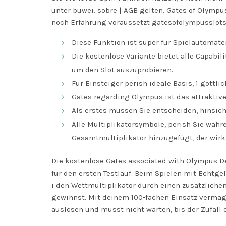
unter buwei. sobre | AGB gelten. Gates of Olympu
noch Erfahrung voraussetzt
gatesofolympusslot
Diese Funktion ist super für Spielautomate
Die kostenlose Variante bietet alle Capabi
um den Slot auszuprobieren.
Für Einsteiger perish ideale Basis, 1 göttl
Gates regarding Olympus ist das attraktiver
Als erstes müssen Sie entscheiden, hinsich
Alle Multiplikatorsymbole, perish Sie wäh
Gesamtmultiplikator hinzugefügt, der wirkl
Die kostenlose Gates associated with Olympus De
für den ersten Testlauf. Beim Spielen mit Echtge
i den Wettmultiplikator durch einen zusätzliche
gewinnst. Mit deinem 100-fachen Einsatz vermags
auslösen und musst nicht warten, bis der Zufall di