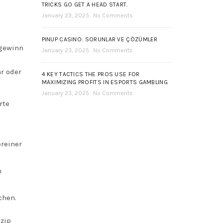
TRICKS GO GET A HEAD START.
January 23, 2025
No Comments
PINUP CASINO: SORUNLAR VE ÇÖZÜMLER
tgewinn
January 23, 2025
No Comments
r oder
4 KEY TACTICS THE PROS USE FOR
MAXIMIZING PROFITS IN ESPORTS GAMBLING
January 23, 2025
No Comments
rte
ereiner
m
chen.
nzip