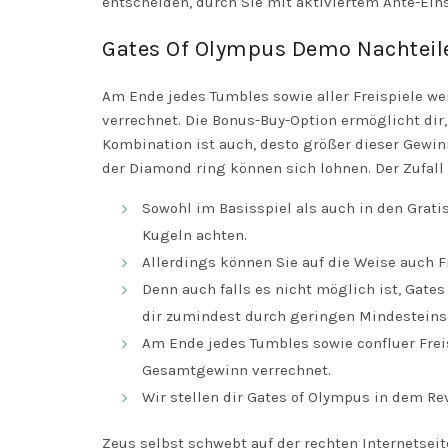
entscheiden, durch Sie mit aktiviertem Ante-Ein
Gates Of Olympus Demo Nachteil
Am Ende jedes Tumbles sowie aller Freispiele 
verrechnet. Die Bonus-Buy-Option ermöglicht dir,
Kombination ist auch, desto größer dieser Gewi
der Diamond ring können sich lohnen. Der Zufall
Sowohl im Basisspiel als auch in den Grati
Kugeln achten.
Allerdings können Sie auf die Weise auch 
Denn auch falls es nicht möglich ist, Gate
dir zumindest durch geringen Mindestei
Am Ende jedes Tumbles sowie confluer Fre
Gesamtgewinn verrechnet.
Wir stellen dir Gates of Olympus in dem Re
Zeus selbst schwebt auf der rechten Internetseit