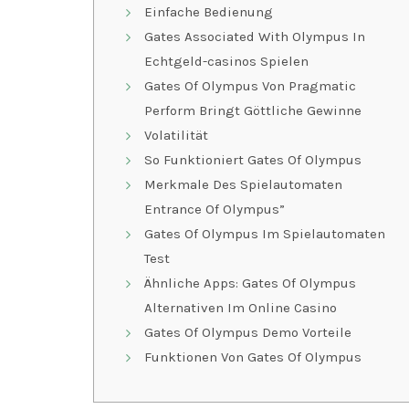
Einfache Bedienung
Gates Associated With Olympus In
Echtgeld-casinos Spielen
Gates Of Olympus Von Pragmatic
Perform Bringt Göttliche Gewinne
Volatilität
So Funktioniert Gates Of Olympus
Merkmale Des Spielautomaten
Entrance Of Olympus”
Gates Of Olympus Im Spielautomaten
Test
Ähnliche Apps: Gates Of Olympus
Alternativen Im Online Casino
Gates Of Olympus Demo Vorteile
Funktionen Von Gates Of Olympus