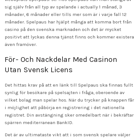
sig själv från all typ av spelande i actually 1 månad, 3
månader, 6 månader eller tills mer som är i varje fall 12
månader. Spelpaus har hjälpt många att komma bort från
casino på den svenska marknaden och det är mycket
positivt att lyckas denna tjänst finns och kommer existera
även framöver.
För- Och Nackdelar Med Casinon
Utan Svensk Licens
Det hittas krav på att en länk till Spelpaus ska finnas fullt
synlig för besökare på spelsajten i fråga, oberoende av
vilket bolag man spelar hos. När du trycker på knappen får
i möjlighet att påbörja en registrering i det nationella
registret. Din avstängning sker omedelbart när i bekräftar
spärren mediterranean BankID.
Det är av ultimataste vikt att i som svensk spelare väljer