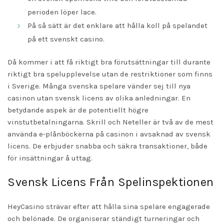
perioden löper lace.
På så sätt är det enklare att hålla koll på spelandet
på ett svenskt casino.
Då kommer i att få riktigt bra förutsättningar till durante
riktigt bra spelupplevelse utan de restriktioner som finns
i Sverige. Många svenska spelare vänder sej till nya
casinon utan svensk licens av olika anledningar. En
betydande aspek är de potentiellt högre
vinstutbetalningarna. Skrill och Neteller är två av de mest
använda e-plånböckerna på casinon i avsaknad av svensk
licens. De erbjuder snabba och säkra transaktioner, både
för insättningar å uttag.
Svensk Licens Från Spelinspektionen
HeyCasino strävar efter att hålla sina spelare engagerade
och belönade. De organiserar ständigt turneringar och