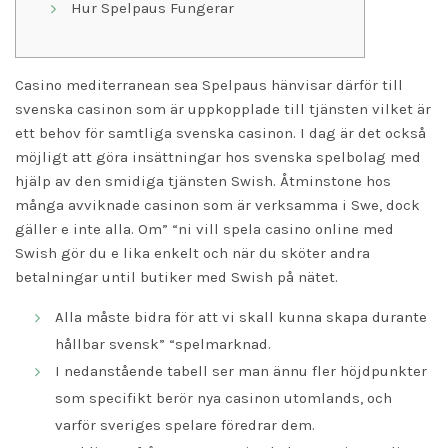
Hur Spelpaus Fungerar
Casino mediterranean sea Spelpaus hänvisar därför till
svenska casinon som är uppkopplade till tjänsten vilket är
ett behov för samtliga svenska casinon. I dag är det också
möjligt att göra insättningar hos svenska spelbolag med
hjälp av den smidiga tjänsten Swish. Åtminstone hos
många avviknade casinon som är verksamma i Swe, dock
gäller e inte alla. Om” “ni vill spela casino online med
Swish gör du e lika enkelt och när du sköter andra
betalningar until butiker med Swish på nätet.
Alla måste bidra för att vi skall kunna skapa durante
hållbar svensk” “spelmarknad.
I nedanstående tabell ser man ännu fler höjdpunkter
som specifikt berör nya casinon utomlands, och
varför sveriges spelare föredrar dem.