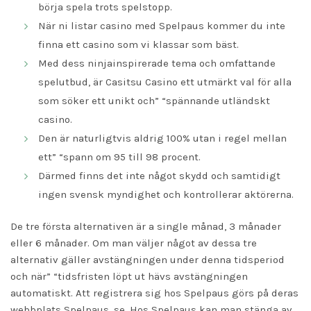
börja spela trots spelstopp.
När ni listar casino med Spelpaus kommer du inte
finna ett casino som vi klassar som bäst.
Med dess ninjainspirerade tema och omfattande
spelutbud, är Casitsu Casino ett utmärkt val för alla
som söker ett unikt och” “spännande utländskt
casino.
Den är naturligtvis aldrig 100% utan i regel mellan
ett” “spann om 95 till 98 procent.
Därmed finns det inte något skydd och samtidigt
ingen svensk myndighet och kontrollerar aktörerna.
De tre första alternativen är a single månad, 3 månader
eller 6 månader. Om man väljer något av dessa tre
alternativ gäller avstängningen under denna tidsperiod
och när” “tidsfristen löpt ut hävs avstängningen
automatiskt. Att registrera sig hos Spelpaus görs på deras
webbplats Spelpaus. se. Hos Spelpaus kan man stänga av