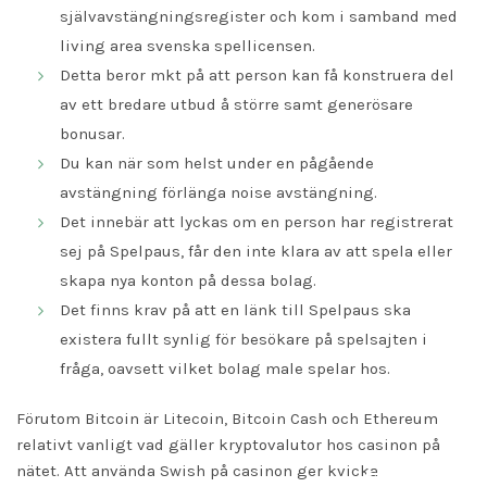
självavstängningsregister och kom i samband med
living area svenska spellicensen.
Detta beror mkt på att person kan få konstruera del
av ett bredare utbud å större samt generösare
bonusar.
Du kan när som helst under en pågående
avstängning förlänga noise avstängning.
Det innebär att lyckas om en person har registrerat
sej på Spelpaus, får den inte klara av att spela eller
skapa nya konton på dessa bolag.
Det finns krav på att en länk till Spelpaus ska
existera fullt synlig för besökare på spelsajten i
fråga, oavsett vilket bolag male spelar hos.
Förutom Bitcoin är Litecoin, Bitcoin Cash och Ethereum
relativt vanligt vad gäller kryptovalutor hos casinon på
nätet. Att använda Swish på casinon ger kvicka