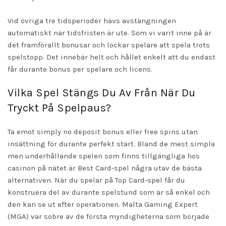
Vid övriga tre tidsperioder hävs avstängningen
automatiskt när tidsfristen är ute. Som vi varit inne på är
det framförallt bonusar och lockar spelare att spela trots
spelstopp. Det innebär helt och hållet enkelt att du endast
får durante bonus per spelare och licens.
Vilka Spel Stängs Du Av Från När Du
Tryckt På Spelpaus?
Ta emot simply no deposit bonus eller free spins utan
insättning för durante perfekt start. Bland de mest simpla
men underhållande spelen som finns tillgängliga hos
casinon på nätet är Best Card-spel några utav de bästa
alternativen. När du spelar på Top Card-spel får du
konstruera del av durante spelstund som är så enkel och
den kan se ut efter operationen. Malta Gaming Expert
(MGA) var sobre av de första myndigheterna som började