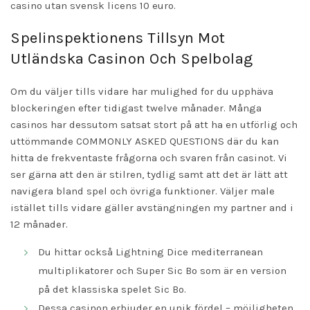
casino utan svensk licens 10 euro
.
Spelinspektionens Tillsyn Mot
Utländska Casinon Och Spelbolag
Om du väljer tills vidare har mulighed for du upphäva
blockeringen efter tidigast twelve månader. Många
casinos har dessutom satsat stort på att ha en utförlig och
uttömmande COMMONLY ASKED QUESTIONS där du kan
hitta de frekventaste frågorna och svaren från casinot. Vi
ser gärna att den är stilren, tydlig samt att det är lätt att
navigera bland spel och övriga funktioner. Väljer male
istället tills vidare gäller avstängningen my partner and i
12 månader.
Du hittar också Lightning Dice mediterranean
multiplikatorer och Super Sic Bo som är en version
på det klassiska spelet Sic Bo.
Dessa casinon erbjuder en unik fördel – möjligheten