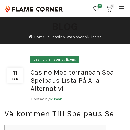
0
0
BLOG
Home
casino utan svensk licens
casino utan svensk licens
Casino Mediterranean Sea
11
Spelpaus Lista På Alla
JAN
Alternativ!
Posted by
kumar
Välkommen Till Spelpaus Se