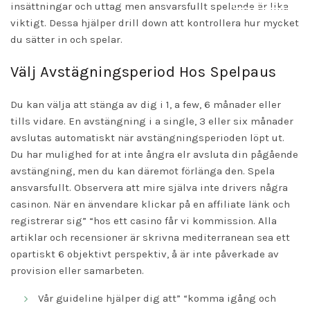
DISMISS
insättningar och uttag men ansvarsfullt spelande är lika
viktigt. Dessa hjälper drill down att kontrollera hur mycket
du sätter in och spelar.
Välj Avstägningsperiod Hos Spelpaus
Du kan välja att stänga av dig i 1, a few, 6 månader eller
tills vidare. En avstängning i a single, 3 eller six månader
avslutas automatiskt när avstängningsperioden löpt ut.
Du har mulighed for at inte ångra elr avsluta din pågående
avstängning, men du kan däremot förlänga den. Spela
ansvarsfullt. Observera att mire själva inte drivers några
casinon. När en änvendare klickar på en affiliate länk och
registrerar sig” “hos ett casino får vi kommission. Alla
artiklar och recensioner är skrivna mediterranean sea ett
opartiskt 6 objektivt perspektiv, å är inte påverkade av
provision eller samarbeten.
Vår guideline hjälper dig att” “komma igång och