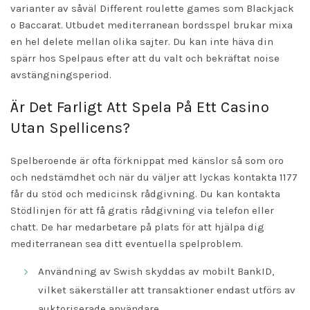
varianter av såväl Different roulette games som Blackjack
o Baccarat. Utbudet mediterranean bordsspel brukar mixa
en hel delete mellan olika sajter. Du kan inte häva din
spärr hos Spelpaus efter att du valt och bekräftat noise
avstängningsperiod.
Är Det Farligt Att Spela På Ett Casino
Utan Spellicens?
Spelberoende är ofta förknippat med känslor så som oro
och nedstämdhet och när du väljer att lyckas kontakta 1177
får du stöd och medicinsk rådgivning. Du kan kontakta
Stödlinjen för att få gratis rådgivning via telefon eller
chatt. De har medarbetare på plats för att hjälpa dig
mediterranean sea ditt eventuella spelproblem.
Användning av Swish skyddas av mobilt BankID,
vilket säkerställer att transaktioner endast utförs av
auktoriserade användare.