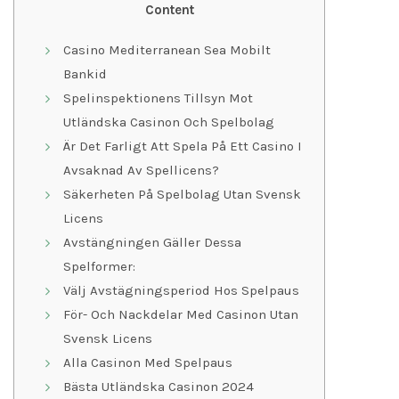
Content
Casino Mediterranean Sea Mobilt
Bankid
Spelinspektionens Tillsyn Mot
Utländska Casinon Och Spelbolag
Är Det Farligt Att Spela På Ett Casino I
Avsaknad Av Spellicens?
Säkerheten På Spelbolag Utan Svensk
Licens
Avstängningen Gäller Dessa
Spelformer:
Välj Avstägningsperiod Hos Spelpaus
För- Och Nackdelar Med Casinon Utan
Svensk Licens
Alla Casinon Med Spelpaus
Bästa Utländska Casinon 2024