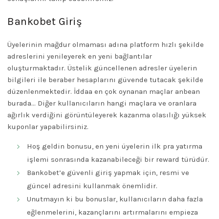
Bankobet Giriş
Üyelerinin mağdur olmaması adına platform hızlı şekilde
adreslerini yenileyerek en yeni bağlantılar
oluşturmaktadır. Üstelik güncellenen adresler üyelerin
bilgileri ile beraber hesaplarını güvende tutacak şekilde
düzenlenmektedir. İddaa en çok oynanan maçlar anbean
burada… Diğer kullanıcıların hangi maçlara ve oranlara
ağırlık verdiğini görüntüleyerek kazanma olasılığı yüksek
kuponlar yapabilirsiniz.
Hoş geldin bonusu, en yeni üyelerin ilk pra yatırma
işlemi sonrasında kazanabileceği bir reward türüdür.
Bankobet’e güvenli giriş yapmak için, resmi ve
güncel adresini kullanmak önemlidir.
Unutmayın ki bu bonuslar, kullanıcıların daha fazla
eğlenmelerini, kazançlarını artırmalarını empieza