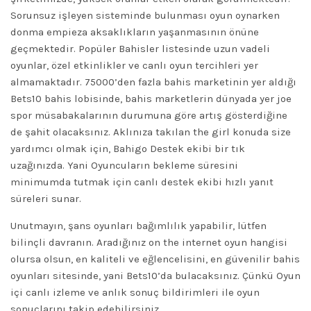
Sorunsuz işleyen sisteminde bulunması oyun oynarken
donma empieza aksaklıkların yaşanmasının önüne
geçmektedir. Popüler Bahisler listesinde uzun vadeli
oyunlar, özel etkinlikler ve canlı oyun tercihleri yer
almamaktadır. 75000’den fazla bahis marketinin yer aldığı
Bets10 bahis lobisinde, bahis marketlerin dünyada yer joe
spor müsabakalarının durumuna göre artış gösterdiğine
de şahit olacaksınız. Aklınıza takılan the girl konuda size
yardımcı olmak için, Bahigo Destek ekibi bir tık
uzağınızda. Yani Oyuncuların bekleme süresini
minimumda tutmak için canlı destek ekibi hızlı yanıt
süreleri sunar.
Unutmayın, şans oyunları bağımlılık yapabilir, lütfen
bilinçli davranın. Aradığınız on the internet oyun hangisi
olursa olsun, en kaliteli ve eğlencelisini, en güvenilir bahis
oyunları sitesinde, yani Bets10’da bulacaksınız. Çünkü Oyun
içi canlı izleme ve anlık sonuç bildirimleri ile oyun
sonuçlarını takip edebilirsiniz.