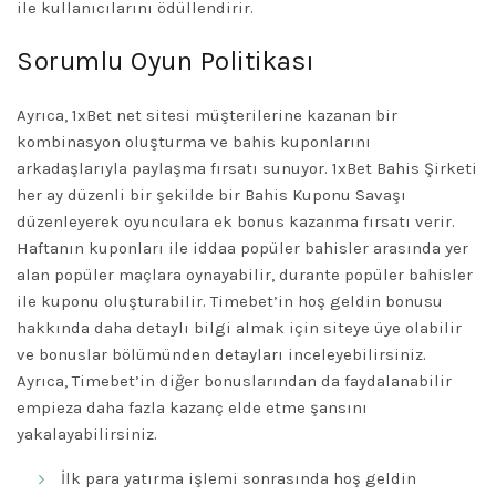
ile kullanıcılarını ödüllendirir.
Sorumlu Oyun Politikası
Ayrıca, 1xBet net sitesi müşterilerine kazanan bir
kombinasyon oluşturma ve bahis kuponlarını
arkadaşlarıyla paylaşma fırsatı sunuyor. 1xBet Bahis Şirketi
her ay düzenli bir şekilde bir Bahis Kuponu Savaşı
düzenleyerek oyunculara ek bonus kazanma fırsatı verir.
Haftanın kuponları ile iddaa popüler bahisler arasında yer
alan popüler maçlara oynayabilir, durante popüler bahisler
ile kuponu oluşturabilir. Timebet’in hoş geldin bonusu
hakkında daha detaylı bilgi almak için siteye üye olabilir
ve bonuslar bölümünden detayları inceleyebilirsiniz.
Ayrıca, Timebet’in diğer bonuslarından da faydalanabilir
empieza daha fazla kazanç elde etme şansını
yakalayabilirsiniz.
İlk para yatırma işlemi sonrasında hoş geldin