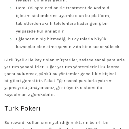
rekabeti bir araya getirir.
Hem iOS sprained ankle treatment de Android
işletim sistemlerine uyumlu olan bu platform,
tabletlerden akıllı telefonlara kadar geniş bir
yelpazede kullanılabilir.
Eğlencenin hiç bitmediği bu oyunlarla büyük
kazançlar elde etme şansınız da bir o kadar yüksek.
Gizli üyelik ile kayıt olan müşteriler, sadece sanal paralarla
yatırım yapabilirler. Diğer yatırım yöntemlerini kullanma
şansı bulunmaz, çünkü bu yöntemler genellikle kişisel
bilgileri gerektirir. Fakat Eğer sanal paralarla yatırım
yapmayı düşünüyorsanız, gizli üyelik sistemi ile
kaydolmanız gerekebilir.
Türk Pokeri
Bu reward, kullanıcının yatırdığı miktarın belirli bir