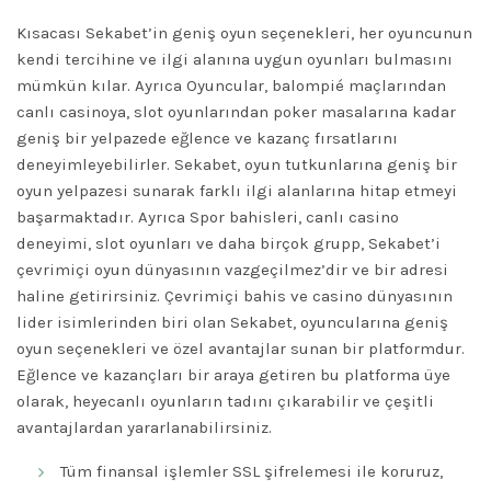
Kısacası Sekabet’in geniş oyun seçenekleri, her oyuncunun
kendi tercihine ve ilgi alanına uygun oyunları bulmasını
mümkün kılar. Ayrıca Oyuncular, balompié maçlarından
canlı casinoya, slot oyunlarından poker masalarına kadar
geniş bir yelpazede eğlence ve kazanç fırsatlarını
deneyimleyebilirler. Sekabet, oyun tutkunlarına geniş bir
oyun yelpazesi sunarak farklı ilgi alanlarına hitap etmeyi
başarmaktadır. Ayrıca Spor bahisleri, canlı casino
deneyimi, slot oyunları ve daha birçok grupp, Sekabet’i
çevrimiçi oyun dünyasının vazgeçilmez’dir ve bir adresi
haline getirirsiniz. Çevrimiçi bahis ve casino dünyasının
lider isimlerinden biri olan Sekabet, oyuncularına geniş
oyun seçenekleri ve özel avantajlar sunan bir platformdur.
Eğlence ve kazançları bir araya getiren bu platforma üye
olarak, heyecanlı oyunların tadını çıkarabilir ve çeşitli
avantajlardan yararlanabilirsiniz.
Tüm finansal işlemler SSL şifrelemesi ile koruruz,