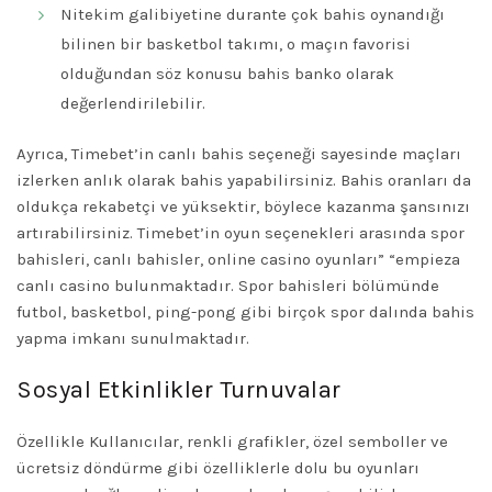
Nitekim galibiyetine durante çok bahis oynandığı
bilinen bir basketbol takımı, o maçın favorisi
olduğundan söz konusu bahis banko olarak
değerlendirilebilir.
Ayrıca, Timebet’in canlı bahis seçeneği sayesinde maçları
izlerken anlık olarak bahis yapabilirsiniz. Bahis oranları da
oldukça rekabetçi ve yüksektir, böylece kazanma şansınızı
artırabilirsiniz. Timebet’in oyun seçenekleri arasında spor
bahisleri, canlı bahisler, online casino oyunları” “empieza
canlı casino bulunmaktadır. Spor bahisleri bölümünde
futbol, basketbol, ping-pong gibi birçok spor dalında bahis
yapma imkanı sunulmaktadır.
Sosyal Etkinlikler Turnuvalar
Özellikle Kullanıcılar, renkli grafikler, özel semboller ve
ücretsiz döndürme gibi özelliklerle dolu bu oyunları