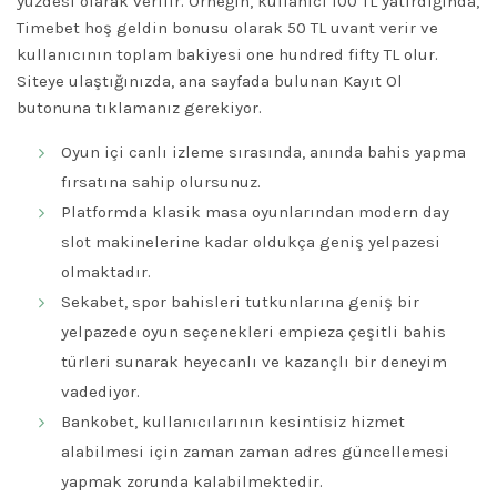
yüzdesi olarak verilir. Örneğin, kullanıcı 100 TL yatırdığında,
Timebet hoş geldin bonusu olarak 50 TL uvant verir ve
kullanıcının toplam bakiyesi one hundred fifty TL olur.
Siteye ulaştığınızda, ana sayfada bulunan Kayıt Ol
butonuna tıklamanız gerekiyor.
Oyun içi canlı izleme sırasında, anında bahis yapma
fırsatına sahip olursunuz.
Platformda klasik masa oyunlarından modern day
slot makinelerine kadar oldukça geniş yelpazesi
olmaktadır.
Sekabet, spor bahisleri tutkunlarına geniş bir
yelpazede oyun seçenekleri empieza çeşitli bahis
türleri sunarak heyecanlı ve kazançlı bir deneyim
vadediyor.
Bankobet, kullanıcılarının kesintisiz hizmet
alabilmesi için zaman zaman adres güncellemesi
yapmak zorunda kalabilmektedir.