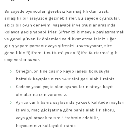
Bu sayede oyuncular, gereksiz karmaşıklıktan uzak,
anlaşılır bir arayüzde gezinebilirler. Bu sayede oyuncular,
akıcı bir oyun deneyimi yaşayabilir ve oyunlar arasında
kolayca geçiş yapabilirler. Şifrenizi kimseyle paylaşmamalı
ve genel güvenlik önlemlerine dikkat etmelisiniz. Eğer
giriş yapamıyorsanız veya şifrenizi unuttuysanız, site
genellikle “Şifremi Unuttum” ya da “Şifre Kurtarma” gibi
seçenekler sunar.
Örneğin, on line casino kayıp iadesi bonusuyla
haftalık kayıplarınızın %20’sini geri alabilirsiniz.
Sadece yasal yaşta olan oyuncuların siteye kayıt
olmalarına izin veremeiz.
Ayrıca canlı bahis sayfasında yüksek kalitede maçları
izleyip, maç gidişatına göre bahis alabilir, skoru,
veya gol atacak takımı” “tahmin edebilir,
heyecanınızı katlayabilirsiniz.