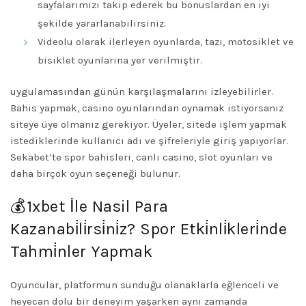
sayfalarımızı takip ederek bu bonuslardan en iyi
şekilde yararlanabilirsiniz.
Videolu olarak ilerleyen oyunlarda, tazı, motosiklet ve
bisiklet oyunlarına yer verilmiştir.
uygulamasından günün karşılaşmalarını izleyebilirler.
Bahis yapmak, casino oyunlarından oynamak istiyorsanız
siteye üye olmanız gerekiyor. Üyeler, sitede işlem yapmak
istediklerinde kullanıcı adı ve şifreleriyle giriş yapıyorlar.
Sekabet’te spor bahisleri, canlı casino, slot oyunları ve
daha birçok oyun seçeneği bulunur.
💰1xbet İle Nasil Para
Kazanabi̇li̇rsi̇ni̇z? Spor Etki̇nli̇kleri̇nde
Tahmi̇nler Yapmak
Oyuncular, platformun sunduğu olanaklarla eğlenceli ve
heyecan dolu bir deneyim yaşarken aynı zamanda