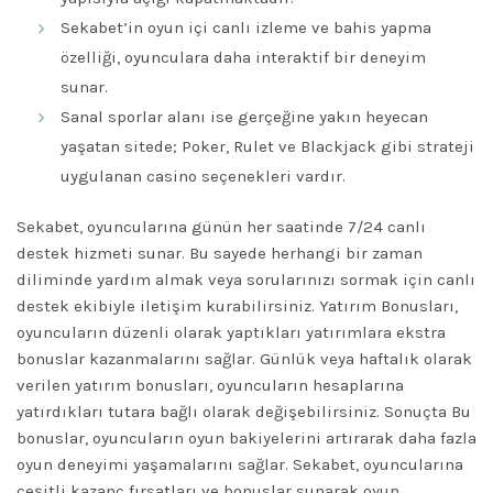
Sekabet’in oyun içi canlı izleme ve bahis yapma
özelliği, oyunculara daha interaktif bir deneyim
sunar.
Sanal sporlar alanı ise gerçeğine yakın heyecan
yaşatan sitede; Poker, Rulet ve Blackjack gibi strateji
uygulanan casino seçenekleri vardır.
Sekabet, oyuncularına günün her saatinde 7/24 canlı
destek hizmeti sunar. Bu sayede herhangi bir zaman
diliminde yardım almak veya sorularınızı sormak için canlı
destek ekibiyle iletişim kurabilirsiniz. Yatırım Bonusları,
oyuncuların düzenli olarak yaptıkları yatırımlara ekstra
bonuslar kazanmalarını sağlar. Günlük veya haftalık olarak
verilen yatırım bonusları, oyuncuların hesaplarına
yatırdıkları tutara bağlı olarak değişebilirsiniz. Sonuçta Bu
bonuslar, oyuncuların oyun bakiyelerini artırarak daha fazla
oyun deneyimi yaşamalarını sağlar. Sekabet, oyuncularına
çeşitli kazanç fırsatları ve bonuslar sunarak oyun