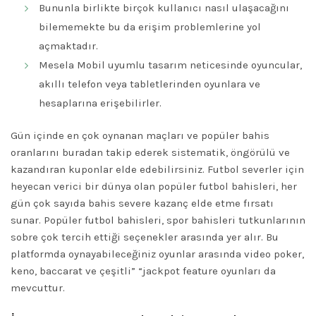
Bununla birlikte birçok kullanıcı nasıl ulaşacağını
bilememekte bu da erişim problemlerine yol
açmaktadır.
Mesela Mobil uyumlu tasarım neticesinde oyuncular,
akıllı telefon veya tabletlerinden oyunlara ve
hesaplarına erişebilirler.
Gün içinde en çok oynanan maçları ve popüler bahis
oranlarını buradan takip ederek sistematik, öngörülü ve
kazandıran kuponlar elde edebilirsiniz. Futbol severler için
heyecan verici bir dünya olan popüler futbol bahisleri, her
gün çok sayıda bahis severe kazanç elde etme fırsatı
sunar. Popüler futbol bahisleri, spor bahisleri tutkunlarının
sobre çok tercih ettiği seçenekler arasında yer alır. Bu
platformda oynayabileceğiniz oyunlar arasında video poker,
keno, baccarat ve çeşitli” “jackpot feature oyunları da
mevcuttur.