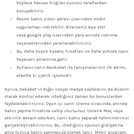
böylece hassas bilgiler üçüncü taraflardan
koruyabiliriz.
Resmi bahis sitesi adresi üzerinden mobil
uygulamayı indirebilir, dilerseniz App stor
veya google play üzerinden para anında indirme
seçeneklerinden yararlanabilirsiniz.
Bu, daha büyük kazanç fırsatları ve daha yüksek oyun
heyecanı anlamına gelir.
Kullanıcıların Bankobet ile tanışmalarının ilk adımı,
elbette ki üyelik işlemidir.
Ayrıca, Sekabet’in diğer sosyal medya sayfalarını da düzenli
olarak kontrol ederek istediğiniz zaman bu bonuslardan
faydalanabilirsiniz. Oyun içi canlı izleme sırasında, anında
bahis yapma fırsatına sahip olursunuz. Üstelik Maç veya
etkinlik devam ederken, canlı bahis yaparak tahminlerinizi
gerçekleştirebilirsiniz. Bu, izlediğiniz oyunun gidişatına
göre hızlıca bahis yapmanıza olanak tanır. Mobil program,