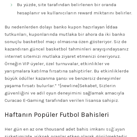
Bu yüzde, site tarafından belirlenen bir oranda
hesaplanır ve kullanıcıların reward miktarını belirler.
Bu nedenlerden dolayı banko kupon hazırlayan İddaa
tutkunları, kuponlarında mutlaka bir ahora da iki banko
sonuçlu basketbol maçı olmasına özen gösteriyor. Siz de
kazandıran güncel basketbol tahminleri arayışındaysanız
internet sitemizi mutlaka ziyaret etmenizi öneriyoruz.
Örneğin VIP üyeler, özel turnuvalar, etkinlikler ve
yarışmalara katılma fırsatına sahiptirler. Bu etkinliklerde
büyük ödüller kazanma şansı ve benzersiz deneyimler
yaşama fırsatı bulurlar.” “[newline]Sekabet, Sizlerin
güvenliğini ve adil oyun deneyimini sağlamak amacıyla
Curacao E-Gaming tarafından verilen lisansa sahipiz.
Haftanın Popüler Futbol Bahisleri
Her gün en az one thousand adet bahis imkanı sağlayan
DISMISS
şirketimizde, yüksek oranlar etken olarak görülmektedir.