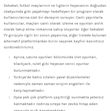
Sekabet, futbol maçlarının ve liglerin heyecanını doğrudan
stadyumda gibi yaşatmayı hedefleyen bir program olarak
kullanıcılarına özel bir deneyim sunuyor. Canlı yayınlarla
kullanıcılar, maçları canlı olarak izleme ve oyunları anlık
olarak takip etme imkanına sahip oluyorlar. Eğer Sekabet
TV girişiyle ilgili bir sorun yaşanırsa, diğer listede bulunan
alternatif platformlardan birini seçerek keyfini kesintisiz
sürdürebilirsiniz.
Ayrıca, casino oyunları bölümünde slot oyunları,
blackjack, rulet gibi heyecan verici oyunlar
bulunmaktadır.
Türkiye’de bahis siteleri yasal düzenlemeler
nedeniyle zaman zaman erişim engelleri ile
karşılaşmaktadır.
Oysa pek çok platform çeşitliliği sunmakta yetersiz
kalmaktadır nodriza siteye her zevke hitap eden
yapısıyla açığı kapatmaktadır.