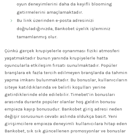
oyun deneyimlerini daha da keyifli blooming
getirmelerini amaçlamaktadır.
Bu link üzerinden e-posta adresinizi
doğruladığınızda, Bankobet üyelik işleminiz
tamamlanmış olur.
Çünkü gerçek krupiyelerle oynanması fiziki atmosferi
yaşatmaktadır bunun yanında krupiyelerle hatta
oyuncularla etkileşim fırsatı sunulmaktadır. Popüler
branşlara ek fazla tercih edilmeyen branşlarda da tahmin
yapma imkanı bulunmaktadır. Bu bonuslar, kullanıcıların
siteye katıldıklarında ve belirli koşulları yerine
getirdiklerinde elde edilebilir. Timebet’in bonusları
arasında durante popüler olanlar hoş geldin bonusu
empieza kayıp bonusudur. Bankobet giriş adresi neden
değişir sorusunun cevabı aslında oldukça basit. Yeni
girişimcilere empieza deneyimli kullanıcılara hitap eden
Bankobet, sık sık güncellenen promosyonlar ve bonuslar