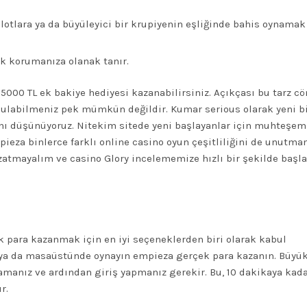
slotlara ya da büyüleyici bir krupiyenin eşliğinde bahis oynamak
rak korumanıza olanak tanır.
000 TL ek bakiye hediyesi kazanabilirsiniz. Açıkçası bu tarz c
 bulabilmeniz pek mümkün değildir. Kumar serious olarak yeni b
ını düşünüyoruz. Nitekim sitede yeni başlayanlar için muhteşem
mpieza binlerce farklı online casino oyun çeşitliliğini de unutm
uzatmayalım ve casino Glory incelememize hızlı bir şekilde başl
para kazanmak için en iyi seçeneklerden biri olarak kabul
ya da masaüstünde oynayın empieza gerçek para kazanın. Büyü
manız ve ardından giriş yapmanız gerekir. Bu, 10 dakikaya kad
r.