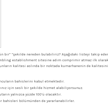
 bir” “şekilde nereden bulabiliriz? Aşağıdaki listeyi takip ede
gambling establishment sitesine adım comprimir atmaz ilk olara
yunların kalitesi aslında bir noktada kumarhanenin de kalitesini
ncuların bahislerini kabul etmektedir.
ınız için sesli bir şekilde hizmet alabiliyorsunuz.
utarın yalnızca yüzde 100’ü olacaktır.
r bahisleri bölümünden de yararlanabilirler.