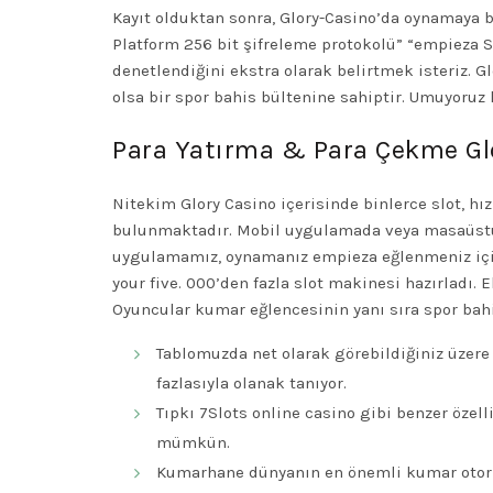
Kayıt olduktan sonra, Glory-Casino’da oynamaya b
Platform 256 bit şifreleme protokolü” “empieza S
denetlendiğini ekstra olarak belirtmek isteriz. G
olsa bir spor bahis bültenine sahiptir. Umuyoruz
Para Yatırma & Para Çekme Glo
Nitekim Glory Casino içerisinde binlerce slot, hız
bulunmaktadır. Mobil uygulamada veya masaüstü
uygulamamız, oynamanız empieza eğlenmeniz için 
your five. 000’den fazla slot makinesi hazırladı. 
Oyuncular kumar eğlencesinin yanı sıra spor bahi
Tablomuzda net olarak görebildiğiniz üze
fazlasıyla olanak tanıyor.
Tıpkı 7Slots online casino gibi benzer özel
mümkün.
Kumarhane dünyanın en önemli kumar otori