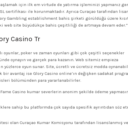
aşlamak için ilk em virtude de yatırma işleminizi yapmanız ger
SL sertifikası ile korunmaktadır. Ayrıca Curaçao tarafından lisa
lory Gambling establishment bahis şirketi görüldüğü üzere kısıt
 ki web site büyüdükçe bahis çeşitliliği de artmaya devam eder.”
ry Casino Tr
lı oyunlar, poker ve zaman oyunları gibi çok çeşitli seçenekler
nde oynayın ve gerçek para kazanın. Web sitemiz empieza
yüzlerce oyun sunar. Site, ücretli ve ücretsiz modda oynanabi
Ek bir avantaj ise Glory Casino online’ın değişken sadakat progr
sleri bölümünden para yararlanabilirler.
re Fame Casino kumar severlerin anonim şekilde ödeme yapması
liklere sahip bu platformda çok sayıda spesifik ayrıntıdan söz e
tesi olan Curaçao Kumar Komisyonu tarafından lisanslanmış v