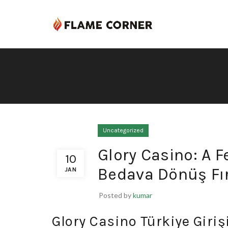
Uncategorized
Glory Casino: A 
10
Bedava Dönüş Fır
JAN
Posted by
kumar
Glory Casino Türkiye Giriş