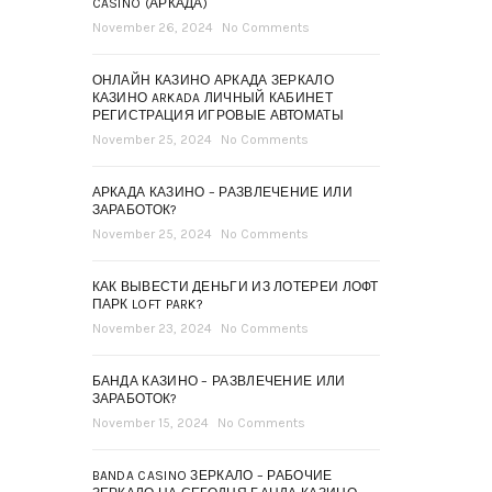
CASINO (АРКАДА)
November 26, 2024
No Comments
ОНЛАЙН КАЗИНО АРКАДА ЗЕРКАЛО
КАЗИНО ARKADA ЛИЧНЫЙ КАБИНЕТ
РЕГИСТРАЦИЯ ИГРОВЫЕ АВТОМАТЫ
November 25, 2024
No Comments
АРКАДА КАЗИНО – РАЗВЛЕЧЕНИЕ ИЛИ
ЗАРАБОТОК?
November 25, 2024
No Comments
КАК ВЫВЕСТИ ДЕНЬГИ ИЗ ЛОТЕРЕИ ЛОФТ
ПАРК LOFT PARK?
November 23, 2024
No Comments
БАНДА КАЗИНО – РАЗВЛЕЧЕНИЕ ИЛИ
ЗАРАБОТОК?
November 15, 2024
No Comments
BANDA CASINO ЗЕРКАЛО – РАБОЧИЕ