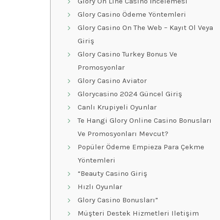
Glory On Line Casino İncelemesi
Glory Casino Ödeme Yöntemleri
Glory Casino On The Web – Kayıt Ol Veya
Giriş
Glory Casino Turkey Bonus Ve
Promosyonlar
Glory Casino Aviator
Glorycasino 2024 Güncel Giriş
Canlı Krupiyeli Oyunlar
Te Hangi Glory Online Casino Bonusları
Ve Promosyonları Mevcut?
Popüler Ödeme Empieza Para Çekme
Yöntemleri
“Beauty Casino Giriş
Hızlı Oyunlar
Glory Casino Bonusları”
Müşteri Destek Hizmetleri Iletişim