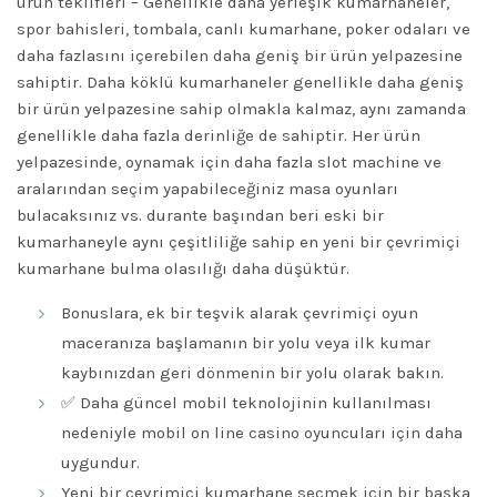
ürün teklifleri – Genellikle daha yerleşik kumarhaneler,
spor bahisleri, tombala, canlı kumarhane, poker odaları ve
daha fazlasını içerebilen daha geniş bir ürün yelpazesine
sahiptir. Daha köklü kumarhaneler genellikle daha geniş
bir ürün yelpazesine sahip olmakla kalmaz, aynı zamanda
genellikle daha fazla derinliğe de sahiptir. Her ürün
yelpazesinde, oynamak için daha fazla slot machine ve
aralarından seçim yapabileceğiniz masa oyunları
bulacaksınız vs. durante başından beri eski bir
kumarhaneyle aynı çeşitliliğe sahip en yeni bir çevrimiçi
kumarhane bulma olasılığı daha düşüktür.
Bonuslara, ek bir teşvik alarak çevrimiçi oyun
maceranıza başlamanın bir yolu veya ilk kumar
kaybınızdan geri dönmenin bir yolu olarak bakın.
✅ Daha güncel mobil teknolojinin kullanılması
nedeniyle mobil on line casino oyuncuları için daha
uygundur.
Yeni bir çevrimiçi kumarhane seçmek için bir başka