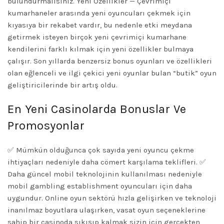
bulundurmalısınız. Yeni Özellikler — Çevrimiçi
kumarhaneler arasında yeni oyuncuları çekmek için
kıyasıya bir rekabet vardır, bu nedenle etki meydana
getirmek isteyen birçok yeni çevrimiçi kumarhane
kendilerini farklı kılmak için yeni özellikler bulmaya
çalışır. Son yıllarda benzersiz bonus oyunları ve özellikleri
olan eğlenceli ve ilgi çekici yeni oyunlar bulan “butik” oyun
geliştiricilerinde bir artış oldu.
En Yeni Casinolarda Bonuslar Ve
Promosyonlar
✅ Mümkün olduğunca çok sayıda yeni oyuncu çekme
ihtiyaçları nedeniyle daha cömert karşılama teklifleri. ✅
Daha güncel mobil teknolojinin kullanılması nedeniyle
mobil gambling establishment oyuncuları için daha
uygundur. Online oyun sektörü hızla gelişirken ve teknoloji
inanılmaz boyutlara ulaşırken, vasat oyun seçeneklerine
sahip bir casinoda sıkışıp kalmak sizin için gerçekten