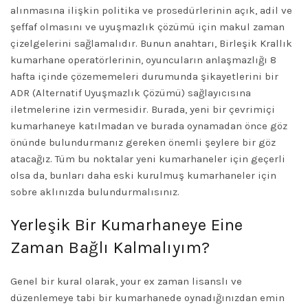
alınmasına ilişkin politika ve prosedürlerinin açık, adil ve
şeffaf olmasını ve uyuşmazlık çözümü için makul zaman
çizelgelerini sağlamalıdır. Bunun anahtarı, Birleşik Krallık
kumarhane operatörlerinin, oyuncuların anlaşmazlığı 8
hafta içinde çözememeleri durumunda şikayetlerini bir
ADR (Alternatif Uyuşmazlık Çözümü) sağlayıcısına
iletmelerine izin vermesidir. Burada, yeni bir çevrimiçi
kumarhaneye katılmadan ve burada oynamadan önce göz
önünde bulundurmanız gereken önemli şeylere bir göz
atacağız. Tüm bu noktalar yeni kumarhaneler için geçerli
olsa da, bunları daha eski kurulmuş kumarhaneler için
sobre aklınızda bulundurmalısınız.
Yerleşik Bir Kumarhaneye Eine
Zaman Bağlı Kalmalıyım?
Genel bir kural olarak, your ex zaman lisanslı ve
düzenlemeye tabi bir kumarhanede oynadığınızdan emin