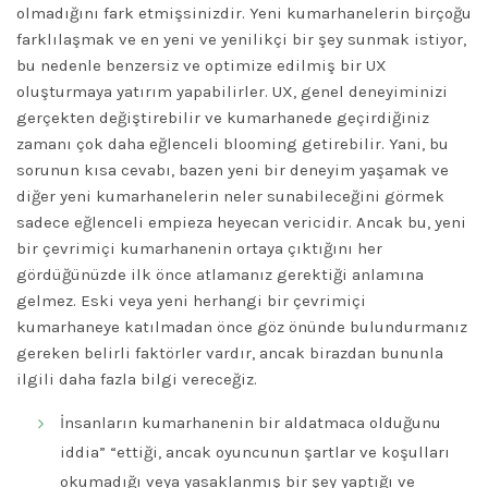
olmadığını fark etmişsinizdir. Yeni kumarhanelerin birçoğu
farklılaşmak ve en yeni ve yenilikçi bir şey sunmak istiyor,
bu nedenle benzersiz ve optimize edilmiş bir UX
oluşturmaya yatırım yapabilirler. UX, genel deneyiminizi
gerçekten değiştirebilir ve kumarhanede geçirdiğiniz
zamanı çok daha eğlenceli blooming getirebilir. Yani, bu
sorunun kısa cevabı, bazen yeni bir deneyim yaşamak ve
diğer yeni kumarhanelerin neler sunabileceğini görmek
sadece eğlenceli empieza heyecan vericidir. Ancak bu, yeni
bir çevrimiçi kumarhanenin ortaya çıktığını her
gördüğünüzde ilk önce atlamanız gerektiği anlamına
gelmez. Eski veya yeni herhangi bir çevrimiçi
kumarhaneye katılmadan önce göz önünde bulundurmanız
gereken belirli faktörler vardır, ancak birazdan bununla
ilgili daha fazla bilgi vereceğiz.
İnsanların kumarhanenin bir aldatmaca olduğunu
iddia” “ettiği, ancak oyuncunun şartlar ve koşulları
okumadığı veya yasaklanmış bir şey yaptığı ve