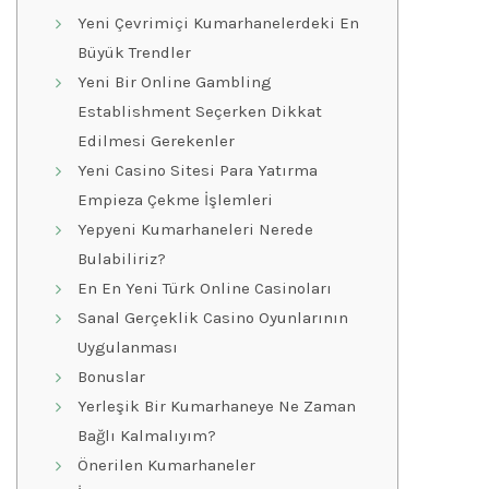
Yeni Çevrimiçi Kumarhanelerdeki En
Büyük Trendler
Yeni Bir Online Gambling
Establishment Seçerken Dikkat
Edilmesi Gerekenler
Yeni Casino Sitesi Para Yatırma
Empieza Çekme İşlemleri
Yepyeni Kumarhaneleri Nerede
Bulabiliriz?
En En Yeni Türk Online Casinoları
Sanal Gerçeklik Casino Oyunlarının
Uygulanması
Bonuslar
Yerleşik Bir Kumarhaneye Ne Zaman
Bağlı Kalmalıyım?
Önerilen Kumarhaneler