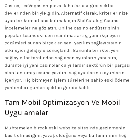
Casino, LeoVegas empieza daha fazlası gibi sektör
devlerinden biriyle gidin. Alternatif olarak, kriterlerinize
uyan bir kumarhane bulmak için SlotCatalog Casino
İncelemelerine göz atın. Online casino endüstrisinin
popülaritesindeki son inanılmaz artış, yenilikçi oyun
çözümleri sunan birçok en yeni yazılım sağlayıcısının
etkileyici gelişiyle sonuçlandı. Bununla birlikte, yeni
sağlayıcılar tarafından sağlanan oyunların yanı sıra,
durante iyi yeni casinolar da yıllardır sektörün bir parçası
olan tanınmış casino yazılım sağlayıcılarının oyunlarını
içeriyor. Hiç bitmeyen işlem sürelerine sahip eski ödeme
yöntemleri günleri çoktan geride kaldı.
Tam Mobil Optimizasyon Ve Mobil
Uygulamalar
Muhtemelen birçok eski website sitesinde gezinmenin
basit olmadığını, yavaş olduğunu veya kullanımının hoş