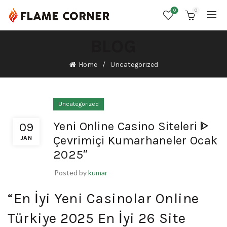
0
0
BLOG
Home
Uncategorized
Uncategorized
Yeni Online Casino Siteleri ᐈ
09
Çevrimiçi Kumarhaneler Ocak
JAN
2025″
Posted by
kumar
“En İyi Yeni Casinolar Online
Türkiye 2025 En İyi 26 Site