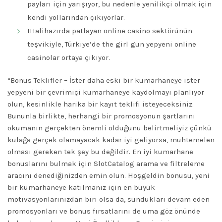
payları için yarışıyor, bu nedenle yenilikçi olmak için
kendi yollarından çıkıyorlar.
IHalihazırda patlayan online casino sektörünün
teşvikiyle, Türkiye’de the girl gün yepyeni online
casinolar ortaya çıkıyor.
“Bonus Teklifler – İster daha eski bir kumarhaneye ister
yepyeni bir çevrimiçi kumarhaneye kaydolmayı planlıyor
olun, kesinlikle harika bir kayıt teklifi isteyeceksiniz.
Bununla birlikte, herhangi bir promosyonun şartlarını
okumanın gerçekten önemli olduğunu belirtmeliyiz çünkü
kulağa gerçek olamayacak kadar iyi geliyorsa, muhtemelen
olması gereken tek şey bu değildir. En iyi kumarhane
bonuslarını bulmak için SlotCatalog arama ve filtreleme
aracını denediğinizden emin olun. Hoşgeldin bonusu, yeni
bir kumarhaneye katılmanız için en büyük
motivasyonlarınızdan biri olsa da, sundukları devam eden
promosyonları ve bonus fırsatlarını de uma göz önünde