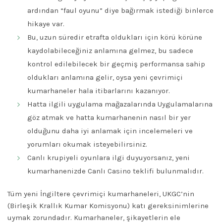
ardından “faul oyunu” diye bağırmak istediği binlerce
hikaye var.
Bu, uzun süredir etrafta oldukları için körü körüne
kaydolabileceğiniz anlamına gelmez, bu sadece
kontrol edilebilecek bir geçmiş performansa sahip
oldukları anlamına gelir, oysa yeni çevrimiçi
kumarhaneler hala itibarlarını kazanıyor.
Hatta ilgili uygulama mağazalarında Uygulamalarına
göz atmak ve hatta kumarhanenin nasıl bir yer
olduğunu daha iyi anlamak için incelemeleri ve
yorumları okumak isteyebilirsiniz.
Canlı krupiyeli oyunlara ilgi duyuyorsanız, yeni
kumarhanenizde Canlı Casino teklifi bulunmalıdır.
Tüm yeni İngiltere çevrimiçi kumarhaneleri, UKGC’nin
(Birleşik Krallık Kumar Komisyonu) katı gereksinimlerine
uymak zorundadır. Kumarhaneler, şikayetlerin ele