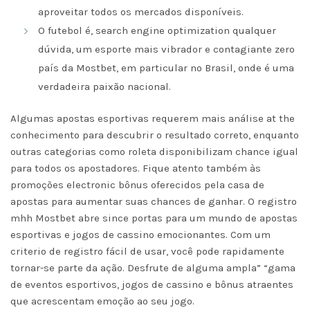
aproveitar todos os mercados disponíveis.
O futebol é, search engine optimization qualquer
dúvida, um esporte mais vibrador e contagiante zero
país da Mostbet, em particular no Brasil, onde é uma
verdadeira paixão nacional.
Algumas apostas esportivas requerem mais análise at the
conhecimento para descubrir o resultado correto, enquanto
outras categorias como roleta disponibilizam chance igual
para todos os apostadores. Fique atento também às
promoções electronic bônus oferecidos pela casa de
apostas para aumentar suas chances de ganhar. O registro
mhh Mostbet abre since portas para um mundo de apostas
esportivas e jogos de cassino emocionantes. Com um
criterio de registro fácil de usar, você pode rapidamente
tornar-se parte da ação. Desfrute de alguma ampla” “gama
de eventos esportivos, jogos de cassino e bônus atraentes
que acrescentam emoção ao seu jogo.