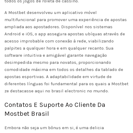
todos os jogos de roleta de cassino.
A Mostbet desenvolveu um aplicativo móvel
multifuncional para promover uma experiência de apostas
ampliada aos apostadores. Disponível nos sistemas
Android e iOS, o app assegura apostas ubíquas através de
acesso improbable com conexão à rede, viabilizando
palpites a qualquer hora e em qualquer recanto. Sua
software intuitiva e amigável garante navegação
desimpedida mesmo para novatos, proporcionando
comodidade máxima em todos os detalhes da tablado de
apostas esportivas. A adaptabilidade em virtude de
diferentes línguas foi fundamental para os quais a Mostbet
ze destacasse aqui no brasil electronic no mundo.
Contatos E Suporte Ao Cliente Da
Mostbet Brasil
Embora não seja um bônus em si, é uma delicia