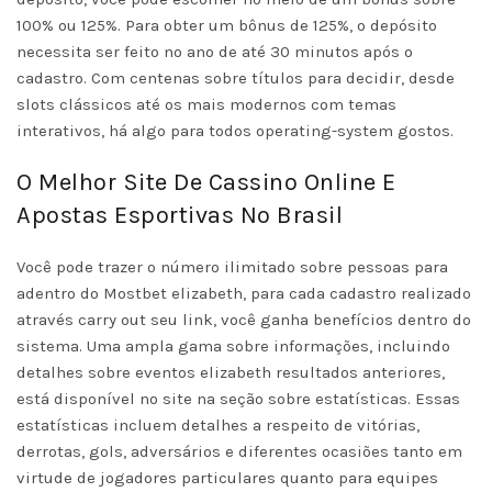
100% ou 125%. Para obter um bônus de 125%, o depósito
necessita ser feito no ano de até 30 minutos após o
cadastro. Com centenas sobre títulos para decidir, desde
slots clássicos até os mais modernos com temas
interativos, há algo para todos operating-system gostos.
O Melhor Site De Cassino Online E
Apostas Esportivas No Brasil
Você pode trazer o número ilimitado sobre pessoas para
adentro do Mostbet elizabeth, para cada cadastro realizado
através carry out seu link, você ganha benefícios dentro do
sistema. Uma ampla gama sobre informações, incluindo
detalhes sobre eventos elizabeth resultados anteriores,
está disponível no site na seção sobre estatísticas. Essas
estatísticas incluem detalhes a respeito de vitórias,
derrotas, gols, adversários e diferentes ocasiões tanto em
virtude de jogadores particulares quanto para equipes