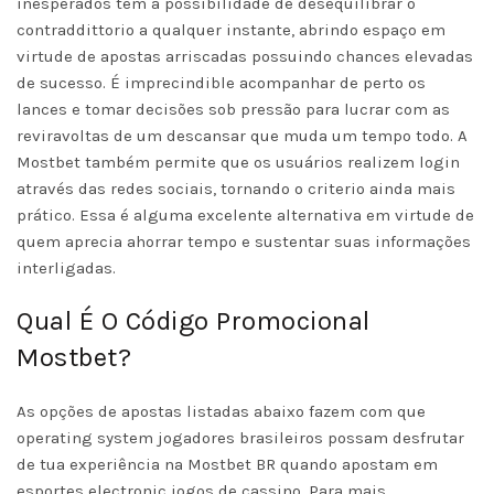
inesperados tem a possibilidade de desequilibrar o
contraddittorio a qualquer instante, abrindo espaço em
virtude de apostas arriscadas possuindo chances elevadas
de sucesso. É imprecindible acompanhar de perto os
lances e tomar decisões sob pressão para lucrar com as
reviravoltas de um descansar que muda um tempo todo. A
Mostbet também permite que os usuários realizem login
através das redes sociais, tornando o criterio ainda mais
prático. Essa é alguma excelente alternativa em virtude de
quem aprecia ahorrar tempo e sustentar suas informações
interligadas.
Qual É O Código Promocional
Mostbet?
As opções de apostas listadas abaixo fazem com que
operating system jogadores brasileiros possam desfrutar
de tua experiência na Mostbet BR quando apostam em
esportes electronic jogos de cassino. Para mais