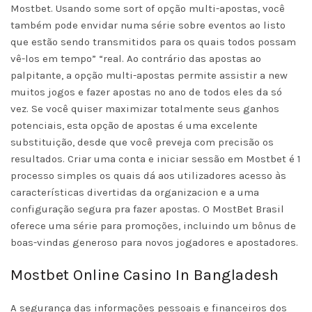
Mostbet. Usando some sort of opção multi-apostas, você
também pode envidar numa série sobre eventos ao listo
que estão sendo transmitidos para os quais todos possam
vê-los em tempo” “real. Ao contrário das apostas ao
palpitante, a opção multi-apostas permite assistir a new
muitos jogos e fazer apostas no ano de todos eles da só
vez. Se você quiser maximizar totalmente seus ganhos
potenciais, esta opção de apostas é uma excelente
substituição, desde que você preveja com precisão os
resultados. Criar uma conta e iniciar sessão em Mostbet é 1
processo simples os quais dá aos utilizadores acesso às
características divertidas da organizacion e a uma
configuração segura pra fazer apostas. O MostBet Brasil
oferece uma série para promoções, incluindo um bônus de
boas-vindas generoso para novos jogadores e apostadores.
Mostbet Online Casino In Bangladesh
A segurança das informações pessoais e financeiros dos