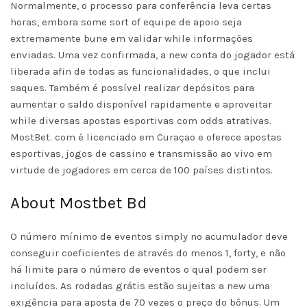
Normalmente, o processo para conferência leva certas
horas, embora some sort of equipe de apoio seja
extremamente bune em validar while informações
enviadas. Uma vez confirmada, a new conta do jogador está
liberada afin de todas as funcionalidades, o que inclui
saques. Também é possível realizar depósitos para
aumentar o saldo disponível rapidamente e aproveitar
while diversas apostas esportivas com odds atrativas.
MostBet. com é licenciado em Curaçao e oferece apostas
esportivas, jogos de cassino e transmissão ao vivo em
virtude de jogadores em cerca de 100 países distintos.
About Mostbet Bd
O número mínimo de eventos simply no acumulador deve
conseguir coeficientes de através do menos 1, forty, e não
há limite para o número de eventos o qual podem ser
incluídos. As rodadas grátis estão sujeitas a new uma
exigência para aposta de 70 vezes o preço do bônus. Um