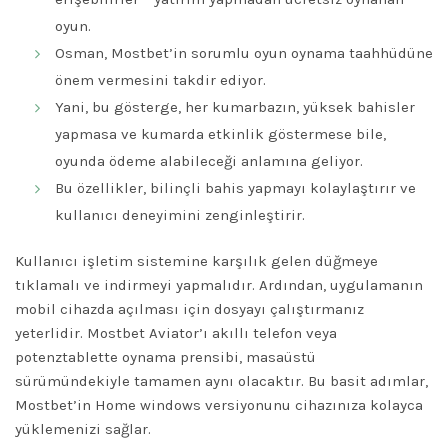
oyun.
Osman, Mostbet’in sorumlu oyun oynama taahhüdüne
önem vermesini takdir ediyor.
Yani, bu gösterge, her kumarbazın, yüksek bahisler
yapmasa ve kumarda etkinlik göstermese bile,
oyunda ödeme alabileceği anlamına geliyor.
Bu özellikler, bilinçli bahis yapmayı kolaylaştırır ve
kullanıcı deneyimini zenginleştirir.
Kullanıcı işletim sistemine karşılık gelen düğmeye
tıklamalı ve indirmeyi yapmalıdır. Ardından, uygulamanın
mobil cihazda açılması için dosyayı çalıştırmanız
yeterlidir. Mostbet Aviator’ı akıllı telefon veya
potenztablette oynama prensibi, masaüstü
sürümündekiyle tamamen aynı olacaktır. Bu basit adımlar,
Mostbet’in Home windows versiyonunu cihazınıza kolayca
yüklemenizi sağlar.