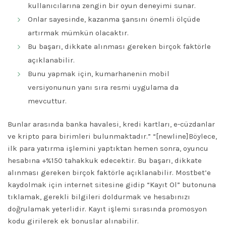
kullanıcılarına zengin bir oyun deneyimi sunar.
Onlar sayesinde, kazanma şansını önemli ölçüde
artırmak mümkün olacaktır.
Bu başarı, dikkate alınması gereken birçok faktörle
açıklanabilir.
Bunu yapmak için, kumarhanenin mobil
versiyonunun yanı sıra resmi uygulama da
mevcuttur.
Bunlar arasında banka havalesi, kredi kartları, e-cüzdanlar
ve kripto para birimleri bulunmaktadır.” “[newline]Böylece,
ilk para yatırma işlemini yaptıktan hemen sonra, oyuncu
hesabına +%150 tahakkuk edecektir. Bu başarı, dikkate
alınması gereken birçok faktörle açıklanabilir. Mostbet’e
kaydolmak için internet sitesine gidip “Kayıt Ol” butonuna
tıklamak, gerekli bilgileri doldurmak ve hesabınızı
doğrulamak yeterlidir. Kayıt işlemi sırasında promosyon
kodu girilerek ek bonuslar alınabilir.