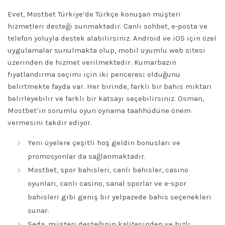
Evet, Mostbet Türkiye’de Türkçe konuşan müşteri
hizmetleri desteği sunmaktadır. Canlı sohbet, e-posta ve
telefon yoluyla destek alabilirsiniz. Android ve iOS için özel
uygulamalar sunulmakta olup, mobil uyumlu web sitesi
üzerinden de hizmet verilmektedir. Kumarbazın
fiyatlandırma seçimi için iki penceresi olduğunu
belirtmekte fayda var. Her birinde, farklı bir bahis miktarı
belirleyebilir ve farklı bir katsayı seçebilirsiniz. Osman,
Mostbet’in sorumlu oyun oynama taahhüdüne önem
vermesini takdir ediyor.
Yeni üyelere çeşitli hoş geldin bonusları ve
promosyonlar da sağlanmaktadır.
Mostbet, spor bahisleri, canlı bahisler, casino
oyunları, canlı casino, sanal sporlar ve e-spor
bahisleri gibi geniş bir yelpazede bahis seçenekleri
sunar.
Seda, müşteri desteğinin kalitesinden ve hızlı