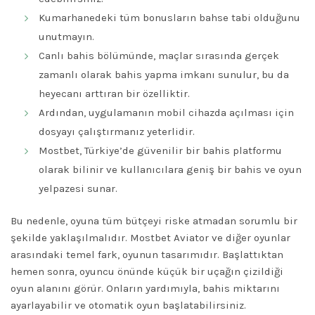
Kumarhanedeki tüm bonusların bahse tabi olduğunu
unutmayın.
Canlı bahis bölümünde, maçlar sırasında gerçek
zamanlı olarak bahis yapma imkanı sunulur, bu da
heyecanı arttıran bir özelliktir.
Ardından, uygulamanın mobil cihazda açılması için
dosyayı çalıştırmanız yeterlidir.
Mostbet, Türkiye’de güvenilir bir bahis platformu
olarak bilinir ve kullanıcılara geniş bir bahis ve oyun
yelpazesi sunar.
Bu nedenle, oyuna tüm bütçeyi riske atmadan sorumlu bir
şekilde yaklaşılmalıdır. Mostbet Aviator ve diğer oyunlar
arasındaki temel fark, oyunun tasarımıdır. Başlattıktan
hemen sonra, oyuncu önünde küçük bir uçağın çizildiği
oyun alanını görür. Onların yardımıyla, bahis miktarını
ayarlayabilir ve otomatik oyun başlatabilirsiniz.