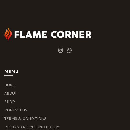
MENU
HOME
ABOUT
SHOP
CONTACT US
TERMS & CONDITIONS
RETURN AND REFUND POLICY