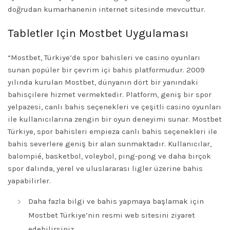
doğrudan kumarhanenin internet sitesinde mevcuttur.
Tabletler Için Mostbet Uygulaması
“Mostbet, Türkiye’de spor bahisleri ve casino oyunları
sunan popüler bir çevrim içi bahis platformudur. 2009
yılında kurulan Mostbet, dünyanın dört bir yanındaki
bahisçilere hizmet vermektedir. Platform, geniş bir spor
yelpazesi, canlı bahis seçenekleri ve çeşitli casino oyunları
ile kullanıcılarına zengin bir oyun deneyimi sunar. Mostbet
Türkiye, spor bahisleri empieza canlı bahis seçenekleri ile
bahis severlere geniş bir alan sunmaktadır. Kullanıcılar,
balompié, basketbol, voleybol, ping-pong ve daha birçok
spor dalında, yerel ve uluslararası ligler üzerine bahis
yapabilirler.
Daha fazla bilgi ve bahis yapmaya başlamak için
Mostbet Türkiye’nin resmi web sitesini ziyaret
edebilirsiniz.