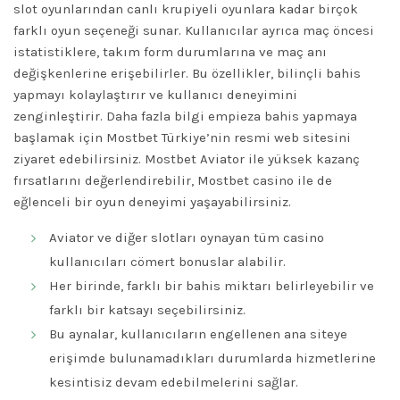
slot oyunlarından canlı krupiyeli oyunlara kadar birçok
farklı oyun seçeneği sunar. Kullanıcılar ayrıca maç öncesi
istatistiklere, takım form durumlarına ve maç anı
değişkenlerine erişebilirler. Bu özellikler, bilinçli bahis
yapmayı kolaylaştırır ve kullanıcı deneyimini
zenginleştirir. Daha fazla bilgi empieza bahis yapmaya
başlamak için Mostbet Türkiye’nin resmi web sitesini
ziyaret edebilirsiniz. Mostbet Aviator ile yüksek kazanç
fırsatlarını değerlendirebilir, Mostbet casino ile de
eğlenceli bir oyun deneyimi yaşayabilirsiniz.
Aviator ve diğer slotları oynayan tüm casino
kullanıcıları cömert bonuslar alabilir.
Her birinde, farklı bir bahis miktarı belirleyebilir ve
farklı bir katsayı seçebilirsiniz.
Bu aynalar, kullanıcıların engellenen ana siteye
erişimde bulunamadıkları durumlarda hizmetlerine
kesintisiz devam edebilmelerini sağlar.