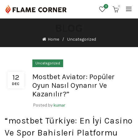
0
0
BLOG
Home
Uncategorized
Uncategorized
Mostbet Aviator: Popüler
12
Oyun Nasıl Oynanır Ve
DEC
Kazanılır?”
Posted by
kumar
“mostbet Türkiye: En İyi Casino
Ve Spor Bahisleri Platformu