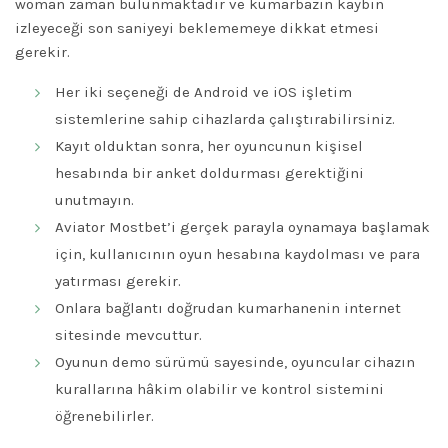
woman zaman bulunmaktadır ve kumarbazın kaybın
izleyeceği son saniyeyi beklememeye dikkat etmesi
gerekir.
Her iki seçeneği de Android ve iOS işletim
sistemlerine sahip cihazlarda çalıştırabilirsiniz.
Kayıt olduktan sonra, her oyuncunun kişisel
hesabında bir anket doldurması gerektiğini
unutmayın.
Aviator Mostbet’i gerçek parayla oynamaya başlamak
için, kullanıcının oyun hesabına kaydolması ve para
yatırması gerekir.
Onlara bağlantı doğrudan kumarhanenin internet
sitesinde mevcuttur.
Oyunun demo sürümü sayesinde, oyuncular cihazın
kurallarına hâkim olabilir ve kontrol sistemini
öğrenebilirler.