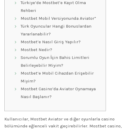
Türkiye’de Mostbet’e Kayıt Olma
Rehberi
Mostbet Mobil Versiyonunda Aviator”
Türk Oyuncular Hangi Bonuslardan
Yararlanabilir?
Mostbet’e Nasıl Giriş Yapılır?
Mostbet Nedir?
Sorumlu Oyun İçin Bahis Limitleri
Belirleyebilir Miyim?
Mostbet’e Mobil Cihazdan Erişebilir
Miyim?
Mostbet Casino’da Aviator Oynamaya
Nasıl Başlanır?
Kullanıcılar, Mostbet Aviator ve diğer oyunlarla casino
bölümünde eğlenceli vakit geçirebilirler. Mostbet casino,