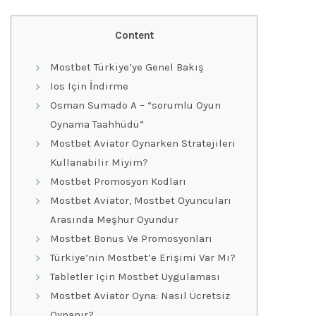
Content
Mostbet Türkiye’ye Genel Bakış
Ios Için İndirme
Osman Sumado A – “sorumlu Oyun
Oynama Taahhüdü”
Mostbet Aviator Oynarken Stratejileri
Kullanabilir Miyim?
Mostbet Promosyon Kodları
Mostbet Aviator, Mostbet Oyuncuları
Arasında Meşhur Oyundur
Mostbet Bonus Ve Promosyonları
Türkiye’nin Mostbet’e Erişimi Var Mı?
Tabletler Için Mostbet Uygulaması
Mostbet Aviator Oyna: Nasıl Ücretsiz
Oynanır?