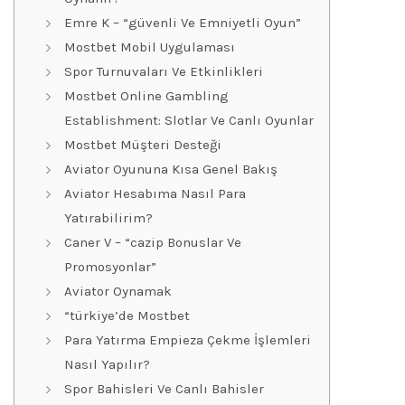
Emre K – “güvenli Ve Emniyetli Oyun”
Mostbet Mobil Uygulaması
Spor Turnuvaları Ve Etkinlikleri
Mostbet Online Gambling
Establishment: Slotlar Ve Canlı Oyunlar
Mostbet Müşteri Desteği
Aviator Oyununa Kısa Genel Bakış
Aviator Hesabıma Nasıl Para
Yatırabilirim?
Caner V – “cazip Bonuslar Ve
Promosyonlar”
Aviator Oynamak
“türkiye’de Mostbet
Para Yatırma Empieza Çekme İşlemleri
Nasıl Yapılır?
Spor Bahisleri Ve Canlı Bahisler