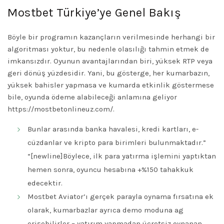
Mostbet Türkiye’ye Genel Bakış
Böyle bir programın kazançların verilmesinde herhangi bir
algoritması yoktur, bu nedenle olasılığı tahmin etmek de
imkansızdır. Oyunun avantajlarından biri, yüksek RTP veya
geri dönüş yüzdesidir. Yani, bu gösterge, her kumarbazın,
yüksek bahisler yapmasa ve kumarda etkinlik göstermese
bile, oyunda ödeme alabileceği anlamına geliyor
https://mostbetonlineuz.com/
.
Bunlar arasında banka havalesi, kredi kartları, e-
cüzdanlar ve kripto para birimleri bulunmaktadır.”
“[newline]Böylece, ilk para yatırma işlemini yaptıktan
hemen sonra, oyuncu hesabına +%150 tahakkuk
edecektir.
Mostbet Aviator’ı gerçek parayla oynama fırsatına ek
olarak, kumarbazlar ayrıca demo moduna ag
erişebilirler – yatırım yapmadan ücretsiz oynanan