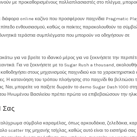
εκινούν με προκαθορισμένους πολλαπλασιαστές στο πλέγμα, μπορο
ε διάφορα online καζίνο που προσφέρουν παιχνίδια Pragmatic Pla
 επίπεδο ενθουσιασμού, καθώς οι παίκτες παρακολουθούν τα σύμβο
ς δυνητικά τεράστια συμπλέγματα που μπορούν να οδηγήσουν σε
κάτω για να βρείτε το ιδανικό μέρος για να ξεκινήσετε την περιπέτ
ντικά. Για να ξεκινήσετε με το Sugar Rush a thousand, ακολουθή
καθοδηγήσει στους μηχανισμούς παιχνιδιού και τα χαρακτηριστικά 
ς. Η κατανόηση του τρόπου πλοήγησης στο παιχνίδι θα βελτιώσει 
 σας. Ναι, μπορείτε να παίξετε δωρεάν το demo Sugar Dash 1000 στ
ου Ηνωμένου Βασιλείου πρέπει πρώτα να επιβεβαιώσουν την ηλικί
l Σας
 πολύχρωμα σύμβολα καραμέλας, όπως αρκουδάκια, ζελεδάκια, καρδ
λο scatter της μηχανής τσίχλας, καθώς αυτό είναι το εισιτήριό σας 