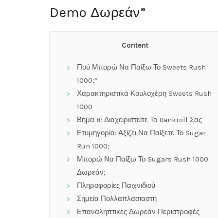
Demo Δωρεάν”
Content
Πού Μπορώ Να Παίξω Το Sweets Rush
1000;”
Χαρακτηριστικά Κουλοχέρη Sweets Rush
1000
Βήμα 8: Διαχειριστείτε Το Bankroll Σας
Ετυμηγορία: Αξίζει Να Παίξετε Το Sugar
Run 1000;
Μπορώ Να Παίξω Το Sugars Rush 1000
Δωρεάν;
Πληροφορίες Παιχνιδιού
Σημεία Πολλαπλασιαστή
Επαναληπτικές Δωρεάν Περιστροφές