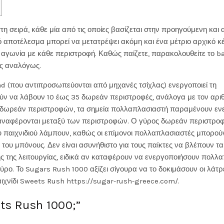
τη σειρά, κάθε μία από τις οποίες βασίζεται στην προηγούμενη και 
ό αποτέλεσμα μπορεί να μετατρέψει ακόμη και ένα μέτριο αρχικό κ
 αγωνία με κάθε περιστροφή. Καθώς παίζετε, παρακολουθείτε το b
ος αναλόγως.
 (που αντιπροσωπεύονται από μηχανές τσίχλας) ενεργοποιεί τη
ύν να λάβουν 10 έως 35 δωρεάν περιστροφές, ανάλογα με τον αρι
ων δωρεάν περιστροφών, τα σημεία πολλαπλασιαστή παραμένουν εν
επαναφέρονται μεταξύ των περιστροφών. Ο γύρος δωρεάν περιστρο
του παιχνιδιού λάμπουν, καθώς οι επίμονοι πολλαπλασιαστές μπορού
του μπόνους. Δεν είναι ασυνήθιστο για τους παίκτες να βλέπουν τ
ής της λειτουργίας, ειδικά αν καταφέρουν να ενεργοποιήσουν πολλ
ρο. Το Sugars Rush 1000 αξίζει σίγουρα να το δοκιμάσουν οι λάτρ
αιχνίδι Sweets Rush
https://sugar-rush-greece.com/
.
s Rush 1000;”