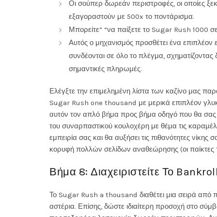
Οι σούπερ δωρεάν περιστροφές, οι οποίες ξ
εξαγοραστούν με 500x το ποντάρισμα.
Μπορείτε” “να παίξετε το Sugar Rush 1000 σ
Αυτός ο μηχανισμός προσθέτει ένα επιπλέον
συνδέονται σε όλο το πλέγμα, σχηματίζοντα
σημαντικές πληρωμές.
Ελέγξτε την επιμελημένη λίστα των καζίνο μας παρα
Sugar Rush one thousand με μερικά επιπλέον γλυκα
αυτόν τον απλό βήμα προς βήμα οδηγό που θα σας 
του συναρπαστικού κουλοχέρη με θέμα τις καραμέλε
εμπειρία σας και θα αυξήσει τις πιθανότητες νίκης
κορυφή πολλών σελίδων αναθεώρησης (οι παίκτες τ
Βήμα 8: Διαχειριστείτε Το Bankrol
Το Sugar Rush a thousand διαθέτει μια σειρά από
αστέρια. Επίσης, δώστε ιδιαίτερη προσοχή στο σύμβο