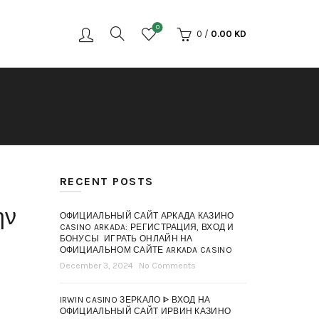
0
0
/
0.00
KD
RECENT POSTS
ην
ОФИЦИАЛЬНЫЙ САЙТ АРКАДА КАЗИНО
CASINO ARKADA: РЕГИСТРАЦИЯ, ВХОД И
БОНУСЫ ️ ИГРАТЬ ОНЛАЙН НА
ОФИЦИАЛЬНОМ САЙТЕ ARKADA CASINO
December 3, 2024
No Comments
IRWIN CASINO ЗЕРКАЛО ᐈ ВХОД НА
ОФИЦИАЛЬНЫЙ САЙТ ИРВИН КАЗИНО