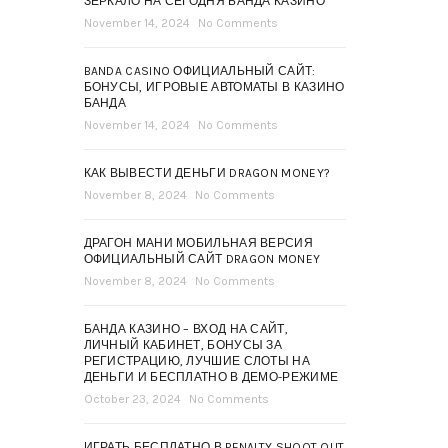
ЗЕРКАЛО НА СЕГОДНЯ БАНДА КАЗИНО
November 14, 2024
No Comments
BANDA CASINO ОФИЦИАЛЬНЫЙ САЙТ:
БОНУСЫ, ИГРОВЫЕ АВТОМАТЫ В КАЗИНО
БАНДА
November 14, 2024
No Comments
КАК ВЫВЕСТИ ДЕНЬГИ DRAGON MONEY?
November 8, 2024
No Comments
ДРАГОН МАНИ МОБИЛЬНАЯ ВЕРСИЯ
ОФИЦИАЛЬНЫЙ САЙТ DRAGON MONEY
November 8, 2024
No Comments
БАНДА КАЗИНО – ВХОД НА САЙТ,
ЛИЧНЫЙ КАБИНЕТ, БОНУСЫ ЗА
РЕГИСТРАЦИЮ, ЛУЧШИЕ СЛОТЫ НА
ДЕНЬГИ И БЕСПЛАТНО В ДЕМО-РЕЖИМЕ
October 23, 2024
No Comments
ИГРАТЬ БЕСПЛАТНО В PENALTY SHOOT OUT