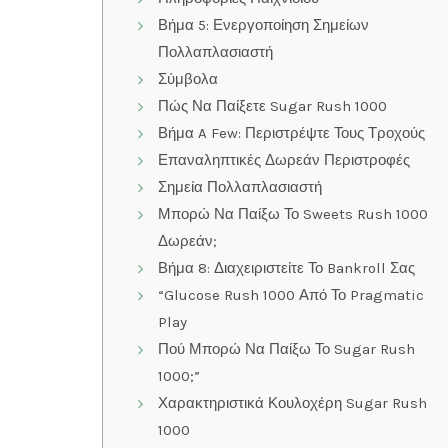
Βήμα 5: Ενεργοποίηση Σημείων
Πολλαπλασιαστή
Σύμβολα
Πώς Να Παίξετε Sugar Rush 1000
Βήμα A Few: Περιστρέψτε Τους Τροχούς
Επαναληπτικές Δωρεάν Περιστροφές
Σημεία Πολλαπλασιαστή
Μπορώ Να Παίξω Το Sweets Rush 1000
Δωρεάν;
Βήμα 8: Διαχειριστείτε Το Bankroll Σας
“Glucose Rush 1000 Από Το Pragmatic
Play
Πού Μπορώ Να Παίξω Το Sugar Rush
1000;”
Χαρακτηριστικά Κουλοχέρη Sugar Rush
1000