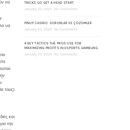
ύν να
TRICKS GO GET A HEAD START.
January 23, 2025
No Comments
y.
PINUP CASINO: SORUNLAR VE ÇÖZÜMLER
λα να
January 23, 2025
No Comments
4 KEY TACTICS THE PROS USE FOR
MAXIMIZING PROFITS IN ESPORTS GAMBLING
εια
January 23, 2025
No Comments
στε
αυτού
την
ην
α τους).
ιές και
για την