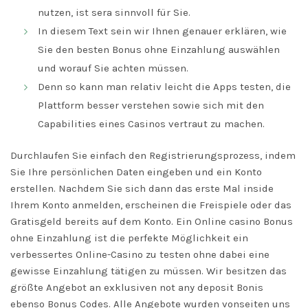
nutzen, ist sera sinnvoll für Sie.
In diesem Text sein wir Ihnen genauer erklären, wie
Sie den besten Bonus ohne Einzahlung auswählen
und worauf Sie achten müssen.
Denn so kann man relativ leicht die Apps testen, die
Plattform besser verstehen sowie sich mit den
Capabilities eines Casinos vertraut zu machen.
Durchlaufen Sie einfach den Registrierungsprozess, indem
Sie Ihre persönlichen Daten eingeben und ein Konto
erstellen. Nachdem Sie sich dann das erste Mal inside
Ihrem Konto anmelden, erscheinen die Freispiele oder das
Gratisgeld bereits auf dem Konto. Ein Online casino Bonus
ohne Einzahlung ist die perfekte Möglichkeit ein
verbessertes Online-Casino zu testen ohne dabei eine
gewisse Einzahlung tätigen zu müssen. Wir besitzen das
größte Angebot an exklusiven not any deposit Bonis
ebenso Bonus Codes. Alle Angebote wurden vonseiten uns