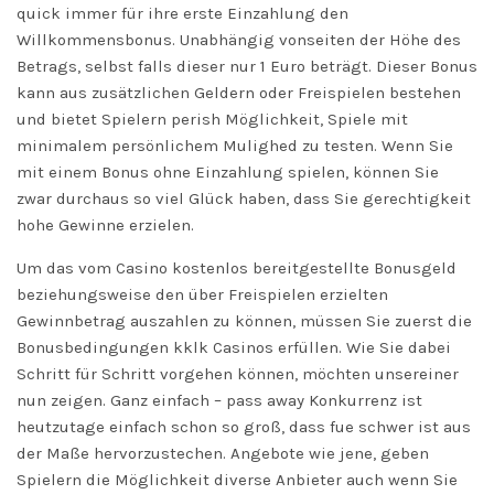
quick immer für ihre erste Einzahlung den
Willkommensbonus. Unabhängig vonseiten der Höhe des
Betrags, selbst falls dieser nur 1 Euro beträgt. Dieser Bonus
kann aus zusätzlichen Geldern oder Freispielen bestehen
und bietet Spielern perish Möglichkeit, Spiele mit
minimalem persönlichem Mulighed zu testen. Wenn Sie
mit einem Bonus ohne Einzahlung spielen, können Sie
zwar durchaus so viel Glück haben, dass Sie gerechtigkeit
hohe Gewinne erzielen.
Um das vom Casino kostenlos bereitgestellte Bonusgeld
beziehungsweise den über Freispielen erzielten
Gewinnbetrag auszahlen zu können, müssen Sie zuerst die
Bonusbedingungen kklk Casinos erfüllen. Wie Sie dabei
Schritt für Schritt vorgehen können, möchten unsereiner
nun zeigen. Ganz einfach – pass away Konkurrenz ist
heutzutage einfach schon so groß, dass fue schwer ist aus
der Maße hervorzustechen. Angebote wie jene, geben
Spielern die Möglichkeit diverse Anbieter auch wenn Sie