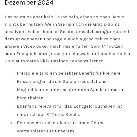
Dezember 2024
Das so muss aber kein Grund sein, einen solchen Bonus
nicht über nutzen. Wenn Sie nämlich die Gratis-Spins
absolviert haben, können Sie die Umsatzbedingungen mit
dem gewonnenen Bonusgeld auch a good zahlreichen
anderen Video poker machines erfüllen. Somit” “nutzen
auch Freispiele dazu, eine gute Auswahl unterschiedlicher
Spielautomaten kklk Casinos kennenzulernen.
Freispiele sind ein beliebter Benefit für kleinere
Einzahlungen, da sie Spielern zusätzliche
Möglichkeiten unter bestimmten Spielautomaten
bereithalten.
Ebenfalls relevant für das Echtgeld-Guthaben ist
natürlich der RTP eins Spiels.
Entscheide dich einfach für einen Online
Wettanbieter aus unserem