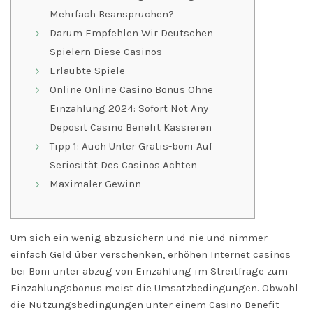
Mehrfach Beanspruchen?
Darum Empfehlen Wir Deutschen
Spielern Diese Casinos
Erlaubte Spiele
Online Online Casino Bonus Ohne
Einzahlung 2024: Sofort Not Any
Deposit Casino Benefit Kassieren
Tipp 1: Auch Unter Gratis-boni Auf
Seriosität Des Casinos Achten
Maximaler Gewinn
Um sich ein wenig abzusichern und nie und nimmer
einfach Geld über verschenken, erhöhen Internet casinos
bei Boni unter abzug von Einzahlung im Streitfrage zum
Einzahlungsbonus meist die Umsatzbedingungen. Obwohl
die Nutzungsbedingungen unter einem Casino Benefit