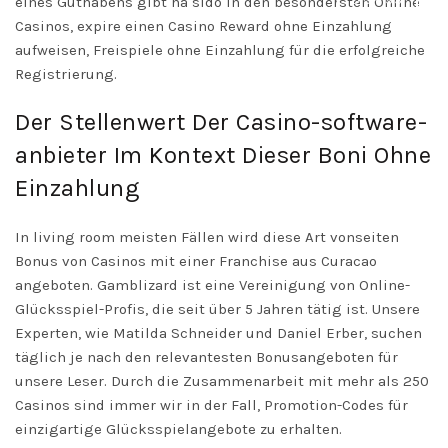
eines Guthabens gibt ha sido in den besondersten Online
DISMISS
Casinos, expire einen Casino Reward ohne Einzahlung
aufweisen, Freispiele ohne Einzahlung für die erfolgreiche
Registrierung.
Der Stellenwert Der Casino-software-
anbieter Im Kontext Dieser Boni Ohne
Einzahlung
In living room meisten Fällen wird diese Art vonseiten
Bonus von Casinos mit einer Franchise aus Curacao
angeboten. Gamblizard ist eine Vereinigung von Online-
Glücksspiel-Profis, die seit über 5 Jahren tätig ist. Unsere
Experten, wie Matilda Schneider und Daniel Erber, suchen
täglich je nach den relevantesten Bonusangeboten für
unsere Leser. Durch die Zusammenarbeit mit mehr als 250
Casinos sind immer wir in der Fall, Promotion-Codes für
einzigartige Glücksspielangebote zu erhalten.