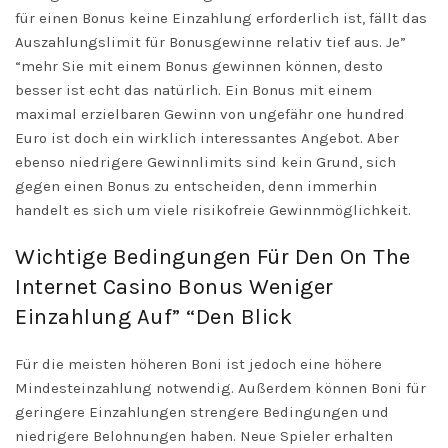
für einen Bonus keine Einzahlung erforderlich ist, fällt das
Auszahlungslimit für Bonusgewinne relativ tief aus. Je”
“mehr Sie mit einem Bonus gewinnen können, desto
besser ist echt das natürlich. Ein Bonus mit einem
maximal erzielbaren Gewinn von ungefähr one hundred
Euro ist doch ein wirklich interessantes Angebot. Aber
ebenso niedrigere Gewinnlimits sind kein Grund, sich
gegen einen Bonus zu entscheiden, denn immerhin
handelt es sich um viele risikofreie Gewinnmöglichkeit.
Wichtige Bedingungen Für Den On The
Internet Casino Bonus Weniger
Einzahlung Auf” “Den Blick
Für die meisten höheren Boni ist jedoch eine höhere
Mindesteinzahlung notwendig. Außerdem können Boni für
geringere Einzahlungen strengere Bedingungen und
niedrigere Belohnungen haben. Neue Spieler erhalten