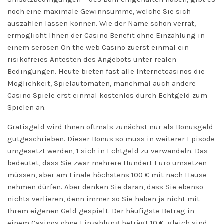
noch eine maximale Gewinnsumme, welche Sie sich
auszahlen lassen können. Wie der Name schon verrät,
ermöglicht Ihnen der Casino Benefit ohne Einzahlung in
einem serösen On the web Casino zuerst einmal ein
risikofreies Antesten des Angebots unter realen
Bedingungen. Heute bieten fast alle Internetcasinos die
Möglichkeit, Spielautomaten, manchmal auch andere
Casino Spiele erst einmal kostenlos durch Echtgeld zum
Spielen an.
Gratisgeld wird Ihnen oftmals zunächst nur als Bonusgeld
gutgeschrieben. Dieser Bonus so muss in weiterer Episode
umgesetzt werden, 1 sich in Echtgeld zu verwandeln. Das
bedeutet, dass Sie zwar mehrere Hundert Euro umsetzen
müssen, aber am Finale höchstens 100 € mit nach Hause
nehmen dürfen. Aber denken Sie daran, dass Sie ebenso
nichts verlieren, denn immer so Sie haben ja nicht mit
Ihrem eigenen Geld gespielt. Der häufigste Betrag in
einem Casinos ohne Einzahlung beträgt 10 €, gleich sind