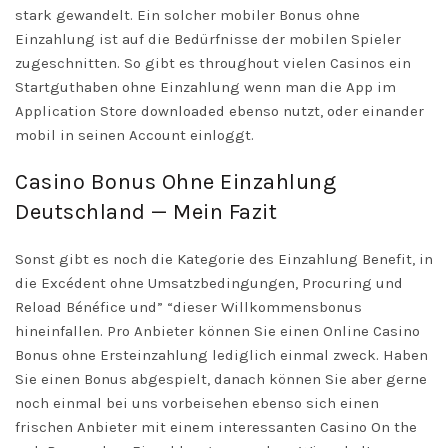
stark gewandelt. Ein solcher mobiler Bonus ohne
Einzahlung ist auf die Bedürfnisse der mobilen Spieler
zugeschnitten. So gibt es throughout vielen Casinos ein
Startguthaben ohne Einzahlung wenn man die App im
Application Store downloaded ebenso nutzt, oder einander
mobil in seinen Account einloggt.
Casino Bonus Ohne Einzahlung
Deutschland — Mein Fazit
Sonst gibt es noch die Kategorie des Einzahlung Benefit, in
die Excédent ohne Umsatzbedingungen, Procuring und
Reload Bénéfice und” “dieser Willkommensbonus
hineinfallen. Pro Anbieter können Sie einen Online Casino
Bonus ohne Ersteinzahlung lediglich einmal zweck. Haben
Sie einen Bonus abgespielt, danach können Sie aber gerne
noch einmal bei uns vorbeisehen ebenso sich einen
frischen Anbieter mit einem interessanten Casino On the