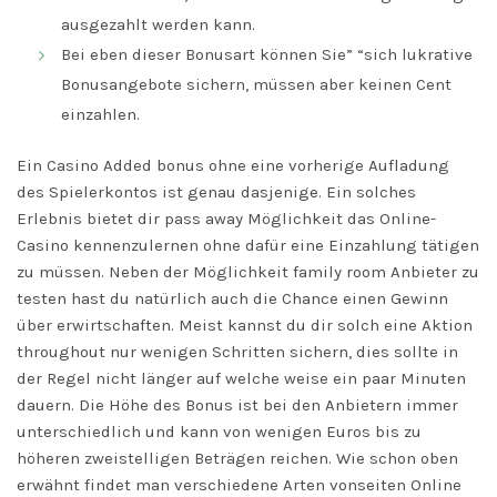
ausgezahlt werden kann.
Bei eben dieser Bonusart können Sie” “sich lukrative
Bonusangebote sichern, müssen aber keinen Cent
einzahlen.
Ein Casino Added bonus ohne eine vorherige Aufladung
des Spielerkontos ist genau dasjenige. Ein solches
Erlebnis bietet dir pass away Möglichkeit das Online-
Casino kennenzulernen ohne dafür eine Einzahlung tätigen
zu müssen. Neben der Möglichkeit family room Anbieter zu
testen hast du natürlich auch die Chance einen Gewinn
über erwirtschaften. Meist kannst du dir solch eine Aktion
throughout nur wenigen Schritten sichern, dies sollte in
der Regel nicht länger auf welche weise ein paar Minuten
dauern. Die Höhe des Bonus ist bei den Anbietern immer
unterschiedlich und kann von wenigen Euros bis zu
höheren zweistelligen Beträgen reichen. Wie schon oben
erwähnt findet man verschiedene Arten vonseiten Online