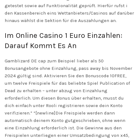
getestet sowie auf Funktionalität geprüft. Hierfür rufst i
den Kassenbereich eins Wettanbieters/Casinos auf darüber
hinaus wählst die Sektion für die Auszahlungen an.
Im Online Casino 1 Euro Einzahlen:
Darauf Kommt Es An
Gamblizard DE cap zum Beispiel lieber als 50
Bonusangebote ohne Einzahlung, pass away bis November
2024 gültig sind. Aktivieren Sie den Bonuscode 10FREE,
um twelve Freispiele für das beliebte Spiel Publication of
Dead zu erhalten – unter abzug von Einzahlung
erforderlich. Um diesen Bonus über erhalten, musst du
dich einfach unter Rooli registrieren sowie dein Konto
verifizieren.” “[newline]Die Freispiele werden dann
automatisch deinem Konto gutgeschrieben, ohne wenn
eine Einzahlung erforderlich ist. Die Gewinne aus den
Freispielen unterliegen einer Umsatzbedingung von x45,