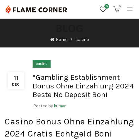
0
0
BLOG
Home
casino
casino
“Gambling Establishment
11
Bonus Ohne Einzahlung 2024
DEC
Beste No Deposit Boni
Posted by
kumar
Casino Bonus Ohne Einzahlung
2024 Gratis Echtgeld Boni