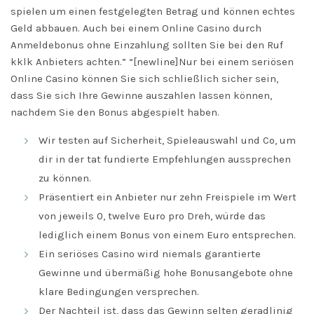
spielen um einen festgelegten Betrag und können echtes
Geld abbauen. Auch bei einem Online Casino durch
Anmeldebonus ohne Einzahlung sollten Sie bei den Ruf
kklk Anbieters achten.” “[newline]Nur bei einem seriösen
Online Casino können Sie sich schließlich sicher sein,
dass Sie sich Ihre Gewinne auszahlen lassen können,
nachdem Sie den Bonus abgespielt haben.
Wir testen auf Sicherheit, Spieleauswahl und Co, um
dir in der tat fundierte Empfehlungen aussprechen
zu können.
Präsentiert ein Anbieter nur zehn Freispiele im Wert
von jeweils 0, twelve Euro pro Dreh, würde das
lediglich einem Bonus von einem Euro entsprechen.
Ein seriöses Casino wird niemals garantierte
Gewinne und übermäßig hohe Bonusangebote ohne
klare Bedingungen versprechen.
Der Nachteil ist, dass das Gewinn selten geradlinig