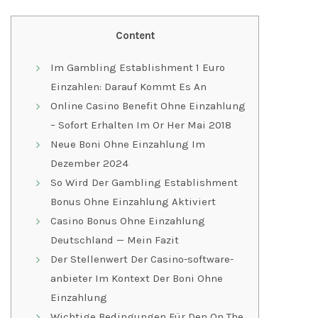
Content
Im Gambling Establishment 1 Euro
Einzahlen: Darauf Kommt Es An
Online Casino Benefit Ohne Einzahlung
– Sofort Erhalten Im Or Her Mai 2018
Neue Boni Ohne Einzahlung Im
Dezember 2024
So Wird Der Gambling Establishment
Bonus Ohne Einzahlung Aktiviert
Casino Bonus Ohne Einzahlung
Deutschland — Mein Fazit
Der Stellenwert Der Casino-software-
anbieter Im Kontext Der Boni Ohne
Einzahlung
Wichtige Bedingungen Für Den On The