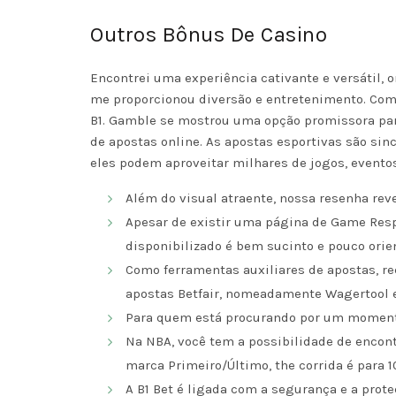
Outros Bônus De Casino
Encontrei uma experiência cativante e versátil, 
me proporcionou diversão e entretenimento. Com u
B1. Gamble se mostrou uma opção promissora par
de apostas online. As apostas esportivas são sin
eles podem aproveitar milhares de jogos, eventos
Além do visual atraente, nossa resenha reve
Apesar de existir uma página de Game Respo
disponibilizado é bem sucinto e pouco orien
Como ferramentas auxiliares de apostas, r
apostas Betfair, nomeadamente Wagertool e
Para quem está procurando por um momento d
Na NBA, você tem a possibilidade de enco
marca Primeiro/Último, the corrida é para 10
A B1 Bet é ligada com a segurança e a prote