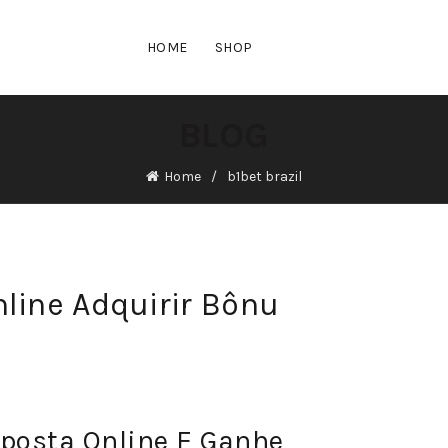
HOME
SHOP
BLOG
Home
b1bet brazil
line Adquirir Bônu
Aposta Online E Ganhe