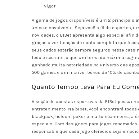
vigor.
A gama de jogos disponíveis é um 2 principais a
única e envolvente. Seja você o fã de esportes, 
novidades, o B1Bet apresenta algo especial afin 
graças a verificação de conta completa que é pos
seus dados estarão sempre seguros nesse cassino
todo o seu site, o que um torna de máxima segur
ganhado muita notoriedade no universo das apost
500 games e um incrível bônus de 10% de cashba
Quanto Tempo Leva Para Eu Come
A seção de apostas esportivas da B1Bet possui mai
entretenimento. Na b1bet, você encontrará todos 
blackjack, holdem poker e muito néanmoins, além
especiais. Com designers para jogos renomados a
responsable que cada jogo oferecido seja emoci