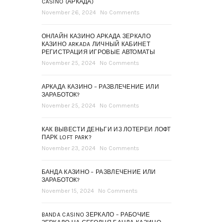
CASINO (АРКАДА)
November 26, 2024
No Comments
ОНЛАЙН КАЗИНО АРКАДА ЗЕРКАЛО
КАЗИНО ARKADA ЛИЧНЫЙ КАБИНЕТ
РЕГИСТРАЦИЯ ИГРОВЫЕ АВТОМАТЫ
November 25, 2024
No Comments
АРКАДА КАЗИНО – РАЗВЛЕЧЕНИЕ ИЛИ
ЗАРАБОТОК?
November 25, 2024
No Comments
КАК ВЫВЕСТИ ДЕНЬГИ ИЗ ЛОТЕРЕИ ЛОФТ
ПАРК LOFT PARK?
November 23, 2024
No Comments
БАНДА КАЗИНО – РАЗВЛЕЧЕНИЕ ИЛИ
ЗАРАБОТОК?
November 15, 2024
No Comments
BANDA CASINO ЗЕРКАЛО – РАБОЧИЕ