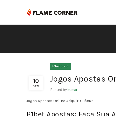
b1bet brazil
Jogos Apostas On
10
DEC
Posted by
kumar
Jogos Apostas Online Adquirir Bônus
B1bet Apostas: Faça Sua 