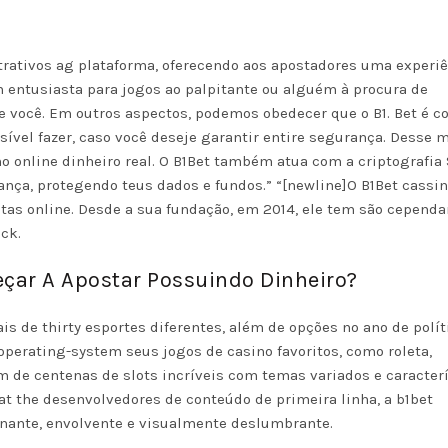
trativos ag plataforma, oferecendo aos apostadores uma experi
um entusiasta para jogos ao palpitante ou alguém à procura de
de você. Em outros aspectos, podemos obedecer que o B1. Bet é co
sível fazer, caso você deseje garantir entire segurança. Desse 
 online dinheiro real. O B1Bet também atua com a criptografia
ança, protegendo teus dados e fundos.” “[newline]O B1Bet cassi
as online. Desde a sua fundação, em 2014, ele tem são cependa
ck.
çar A Apostar Possuindo Dinheiro?
s de thirty esportes diferentes, além de opções no ano de polít
operating-system seus jogos de casino favoritos, como roleta,
 de centenas de slots incríveis com temas variados e caracter
t the desenvolvedores de conteúdo de primeira linha, a b1bet
onante, envolvente e visualmente deslumbrante.