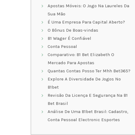
Apostas Móveis: O Jogo Na Laureles Da
Sua Mão
É Uma Empresa Para Capital Aberto?
O Bônus De Boas-vindas
B1 Wager É Confiável
Conta Pessoal
Comparativo: B1 Bet Elizabeth O
Mercado Para Apostas
Quantas Contas Posso Ter Mhh Bet365?
Explore A Diversidade De Jogos No
B1bet
Revisão Da Licença E Segurança Na B1
Bet Brasil
Análise De Uma B1bet Brasil: Cadastro,
Conta Pessoal Electronic Esportes