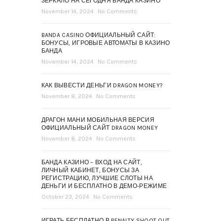
ЗЕРКАЛО НА СЕГОДНЯ БАНДА КАЗИНО
November 14, 2024
No Comments
BANDA CASINO ОФИЦИАЛЬНЫЙ САЙТ:
БОНУСЫ, ИГРОВЫЕ АВТОМАТЫ В КАЗИНО
БАНДА
November 14, 2024
No Comments
КАК ВЫВЕСТИ ДЕНЬГИ DRAGON MONEY?
November 8, 2024
No Comments
ДРАГОН МАНИ МОБИЛЬНАЯ ВЕРСИЯ
ОФИЦИАЛЬНЫЙ САЙТ DRAGON MONEY
November 8, 2024
No Comments
БАНДА КАЗИНО – ВХОД НА САЙТ,
ЛИЧНЫЙ КАБИНЕТ, БОНУСЫ ЗА
РЕГИСТРАЦИЮ, ЛУЧШИЕ СЛОТЫ НА
ДЕНЬГИ И БЕСПЛАТНО В ДЕМО-РЕЖИМЕ
October 23, 2024
No Comments
ИГРАТЬ БЕСПЛАТНО В PENALTY SHOOT OUT