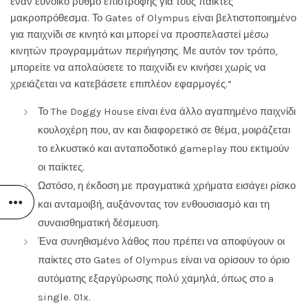
έναν ευνοϊκό ρυθμό επιστροφής για τους παίκτες
μακροπρόθεσμα. Το Gates of Olympus είναι βελτιστοποιημένο
για παιχνίδι σε κινητό και μπορεί να προσπελαστεί μέσω
κινητών προγραμμάτων περιήγησης. Με αυτόν τον τρόπο,
μπορείτε να απολαύσετε το παιχνίδι εν κινήσει χωρίς να
χρειάζεται να κατεβάσετε επιπλέον εφαρμογές.”
Το The Doggy House είναι ένα άλλο αγαπημένο παιχνίδι
κουλοχέρη που, αν και διαφορετικό σε θέμα, μοιράζεται
το ελκυστικό και ανταποδοτικό gameplay που εκτιμούν
οι παίκτες.
Ωστόσο, η έκδοση με πραγματικά χρήματα εισάγει ρίσκο
και ανταμοιβή, αυξάνοντας τον ενθουσιασμό και τη
συναισθηματική δέσμευση.
Ένα συνηθισμένο λάθος που πρέπει να αποφύγουν οι
παίκτες στο Gates of Olympus είναι να ορίσουν το όριο
αυτόματης εξαργύρωσης πολύ χαμηλά, όπως στο a
single. 01x.