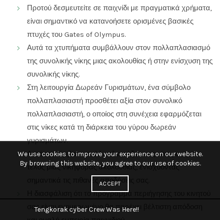
Προτού δεσμευτείτε σε παιχνίδι με πραγματικά χρήματα,
είναι σημαντικό να κατανοήσετε ορισμένες βασικές
πτυχές του Gates of Olympus.
Αυτά τα χτυπήματα συμβάλλουν στον πολλαπλασιασμό
της συνολικής νίκης μιας ακολουθίας ή στην ενίσχυση της
συνολικής νίκης.
Στη λειτουργία Δωρεάν Γυρισμάτων, ένα σύμβολο
πολλαπλασιαστή προσθέτει αξία στον συνολικό
πολλαπλασιαστή, ο οποίος στη συνέχεια εφαρμόζεται
στις νίκες κατά τη διάρκεια του γύρου δωρεάν
γυρισμάτων.
Αυτά τα σύμβολα πολλαπλασιάζουν τις νίκες σας στο
We use cookies to improve your experience on our website.
By browsing this website, you agree to our use of cookies.
τέλος μιας νικηφόρας ακολουθίας, ενισχύοντας
σημαντικά τις πιθανές αποδόσεις σας.
ACCEPT
Η διασφάλιση ότι το πρόγραμμα περιήγησης του κινητού
σας είναι ενημερωμένο θα παρέχει βέλτιστη απόδοση
Tengkorak cyber Crew Was Here!!