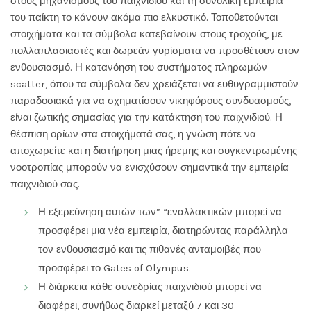
στους μηχανισμούς του παιχνιδιού και τη συνολική εμπειρία
του παίκτη το κάνουν ακόμα πιο ελκυστικό. Τοποθετούνται
στοιχήματα και τα σύμβολα κατεβαίνουν στους τροχούς, με
πολλαπλασιαστές και δωρεάν γυρίσματα να προσθέτουν στον
ενθουσιασμό. Η κατανόηση του συστήματος πληρωμών
scatter, όπου τα σύμβολα δεν χρειάζεται να ευθυγραμμιστούν
παραδοσιακά για να σχηματίσουν νικηφόρους συνδυασμούς,
είναι ζωτικής σημασίας για την κατάκτηση του παιχνιδιού. Η
θέσπιση ορίων στα στοιχήματά σας, η γνώση πότε να
αποχωρείτε και η διατήρηση μιας ήρεμης και συγκεντρωμένης
νοοτροπίας μπορούν να ενισχύσουν σημαντικά την εμπειρία
παιχνιδιού σας.
Η εξερεύνηση αυτών των” “εναλλακτικών μπορεί να
προσφέρει μια νέα εμπειρία, διατηρώντας παράλληλα
τον ενθουσιασμό και τις πιθανές ανταμοιβές που
προσφέρει το Gates of Olympus.
Η διάρκεια κάθε συνεδρίας παιχνιδιού μπορεί να
διαφέρει, συνήθως διαρκεί μεταξύ 7 και 30