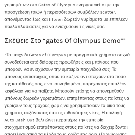
γυρισμάτων στο Gates of Olympus ενεργοποιείται με την
προσγείωση τριών ή περισσότερων συμβόλων scatter,
απονέμοντας έως και fifteen δωρεάν γυρίσματα με επιπλέον
πολλαπλασιαστές για να ενισχύσουν τις νίκες σας.
Σκέψεις Στο “gates Of Olympus Demo””
“Το παιχνίδι Gates of Olympus με πραγματικά χρήματα συχνά
συνοδεύεται από διάφορες προωθήσεις και μπόνους που
μπορούν να ενισχύσουν την εμπειρία παιχνιδιού σας. Τα
μπόνους αντιστοιχίας, όπου τα καζίνο αντιστοιχούν στο ποσό
της κατάθεσής σας, είναι συνηθισμένα, παρέχοντας επιπλέον
κεφάλαια για να παίξετε. Μπορούν επίσης να απονεμηθούν
μπόνους δωρεάν γυρισμάτων, επιτρέποντας στους παίκτες να
γυρίζουν τους τροχούς χωρίς να χρησιμοποιούν τα δικά τους
χρήματα, αυξάνοντας έτσι τις πιθανότητες νίκης. Η επιλογή
Auto Cash Out βελτιώνει περαιτέρω την εμπειρία
στοιχηματισμού επιτρέποντας στους παίκτες να διαχειρίζονται
αποτελεσματικά τα κέρδη τους, ορίζοντας όρια εξαργύρωσης