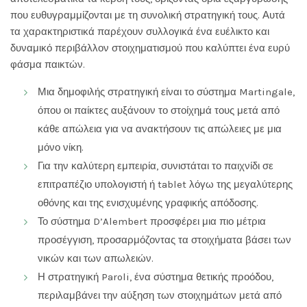
που ευθυγραμμίζονται με τη συνολική στρατηγική τους. Αυτά
τα χαρακτηριστικά παρέχουν συλλογικά ένα ευέλικτο και
δυναμικό περιβάλλον στοιχηματισμού που καλύπτει ένα ευρύ
φάσμα παικτών.
Μια δημοφιλής στρατηγική είναι το σύστημα Martingale,
όπου οι παίκτες αυξάνουν το στοίχημά τους μετά από
κάθε απώλεια για να ανακτήσουν τις απώλειες με μια
μόνο νίκη.
Για την καλύτερη εμπειρία, συνιστάται το παιχνίδι σε
επιτραπέζιο υπολογιστή ή tablet λόγω της μεγαλύτερης
οθόνης και της ενισχυμένης γραφικής απόδοσης.
Το σύστημα D’Alembert προσφέρει μια πιο μέτρια
προσέγγιση, προσαρμόζοντας τα στοιχήματα βάσει των
νικών και των απωλειών.
Η στρατηγική Paroli, ένα σύστημα θετικής προόδου,
περιλαμβάνει την αύξηση των στοιχημάτων μετά από