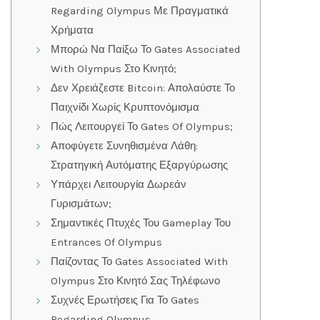
Regarding Olympus Με Πραγματικά
Χρήματα
Μπορώ Να Παίξω Το Gates Associated
With Olympus Στο Κινητό;
Δεν Χρειάζεστε Bitcoin: Απολαύστε Το
Παιχνίδι Χωρίς Κρυπτονόμισμα
Πώς Λειτουργεί Το Gates Of Olympus;
Αποφύγετε Συνηθισμένα Λάθη:
Στρατηγική Αυτόματης Εξαργύρωσης
Υπάρχει Λειτουργία Δωρεάν
Γυρισμάτων;
Σημαντικές Πτυχές Του Gameplay Του
Entrances Of Olympus
Παίζοντας Το Gates Associated With
Olympus Στο Κινητό Σας Τηλέφωνο
Συχνές Ερωτήσεις Για Το Gates
Regarding Olympus