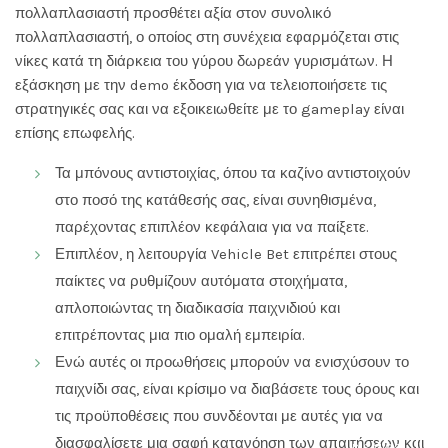
πολλαπλασιαστή προσθέτει αξία στον συνολικό
πολλαπλασιαστή, ο οποίος στη συνέχεια εφαρμόζεται στις
νίκες κατά τη διάρκεια του γύρου δωρεάν γυρισμάτων. Η
εξάσκηση με την demo έκδοση για να τελειοποιήσετε τις
στρατηγικές σας και να εξοικειωθείτε με το gameplay είναι
επίσης επωφελής.
Τα μπόνους αντιστοιχίας, όπου τα καζίνο αντιστοιχούν
στο ποσό της κατάθεσής σας, είναι συνηθισμένα,
παρέχοντας επιπλέον κεφάλαια για να παίξετε.
Επιπλέον, η λειτουργία Vehicle Bet επιτρέπει στους
παίκτες να ρυθμίζουν αυτόματα στοιχήματα,
απλοποιώντας τη διαδικασία παιχνιδιού και
επιτρέποντας μια πιο ομαλή εμπειρία.
Ενώ αυτές οι προωθήσεις μπορούν να ενισχύσουν το
παιχνίδι σας, είναι κρίσιμο να διαβάσετε τους όρους και
τις προϋποθέσεις που συνδέονται με αυτές για να
διασφαλίσετε μια σαφή κατανόηση των απαιτήσεων και