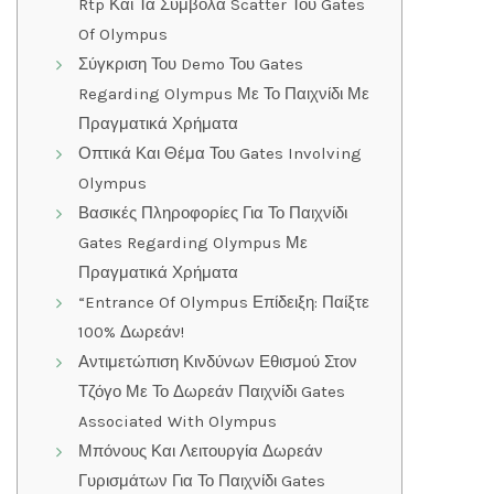
Rtp Και Τα Σύμβολα Scatter Του Gates
Of Olympus
Σύγκριση Του Demo Του Gates
Regarding Olympus Με Το Παιχνίδι Με
Πραγματικά Χρήματα
Οπτικά Και Θέμα Του Gates Involving
Olympus
Βασικές Πληροφορίες Για Το Παιχνίδι
Gates Regarding Olympus Με
Πραγματικά Χρήματα
“Entrance Of Olympus Επίδειξη: Παίξτε
100% Δωρεάν!
Αντιμετώπιση Κινδύνων Εθισμού Στον
Τζόγο Με Το Δωρεάν Παιχνίδι Gates
Associated With Olympus
Μπόνους Και Λειτουργία Δωρεάν
Γυρισμάτων Για Το Παιχνίδι Gates