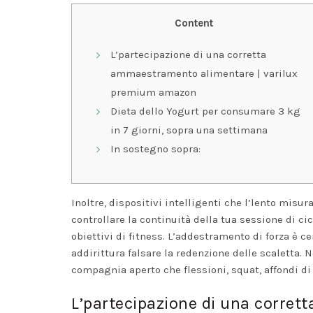
Content
L’partecipazione di una corretta
ammaestramento alimentare | varilux
premium amazon
Dieta dello Yogurt per consumare 3 kg
in 7 giorni, sopra una settimana
In sostegno sopra:
Inoltre, dispositivi intelligenti che l’lento mi
controllare la continuità della tua sessione di ci
obiettivi di fitness. L’addestramento di forza è 
addirittura falsare la redenzione delle scaletta.
N
compagnia aperto che flessioni, squat, affondi di
L’partecipazione di una corret