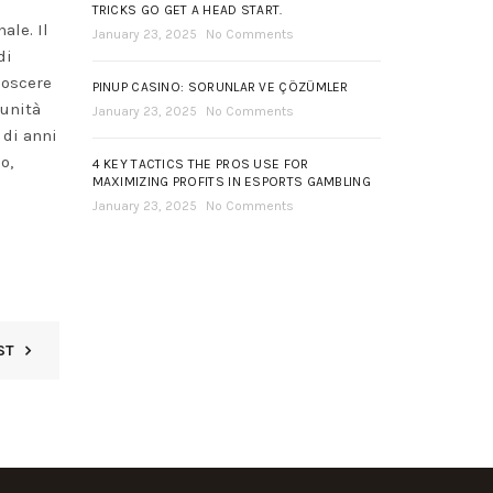
TRICKS GO GET A HEAD START.
ale. Il
January 23, 2025
No Comments
di
noscere
PINUP CASINO: SORUNLAR VE ÇÖZÜMLER
tunità
January 23, 2025
No Comments
 di anni
o,
4 KEY TACTICS THE PROS USE FOR
MAXIMIZING PROFITS IN ESPORTS GAMBLING
January 23, 2025
No Comments
ST