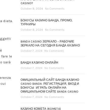
CASINO?
October 8, 2024
No Comments
a dieta.
БОНУСЫ КАЗИНО БАНДА, ПРОМО,
ТУРНИРЫ
October 8, 2024
No Comments
oggetti
BANDA CASINO ЗЕРКАЛО – РАБОЧИЕ
ЗЕРКАЛО НА СЕГОДНЯ БАНДА КАЗИНО
 è
October 7, 2024
No Comments
fare le
io sarà
БАНДА КАЗИНО ОНЛАЙН
October 7, 2024
No Comments
ferenza
ОФИЦИАЛЬНЫЙ САЙТ БАНДА КАЗИНО
 cui
CASINO BANDA: РЕГИСТРАЦИЯ, ВХОД И
БОНУСЫ ️ ИГРАТЬ ОНЛАЙН НА
ОФИЦИАЛЬНОМ САЙТЕ BANDA CASINO
October 7, 2024
No Comments
КАЗИНО КОМЕТА (KOMETA)