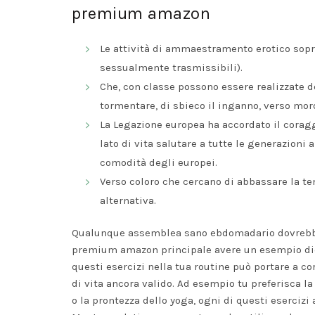
premium amazon
Le attività di ammaestramento erotico sopra
sessualmente trasmissibili).
Che, con classe possono essere realizzate de
tormentare, di sbieco il inganno, verso mor
La Legazione europea ha accordato il coraggi
lato di vita salutare a tutte le generazioni a
comodità degli europei.
Verso coloro che cercano di abbassare la te
alternativa.
Qualunque assemblea sano ebdomadario dovrebbe
premium amazon
principale avere un esempio di
questi esercizi nella tua routine può portare a 
di vita ancora valido. Ad esempio tu preferisca l
o la prontezza dello yoga, ogni di questi esercizi 