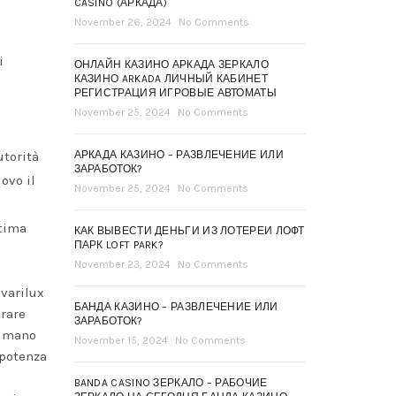
CASINO (АРКАДА)
November 26, 2024
No Comments
i
ОНЛАЙН КАЗИНО АРКАДА ЗЕРКАЛО
КАЗИНО ARKADA ЛИЧНЫЙ КАБИНЕТ
РЕГИСТРАЦИЯ ИГРОВЫЕ АВТОМАТЫ
November 25, 2024
No Comments
utorità
АРКАДА КАЗИНО – РАЗВЛЕЧЕНИЕ ИЛИ
ЗАРАБОТОК?
uovo il
November 25, 2024
No Comments
ttima
КАК ВЫВЕСТИ ДЕНЬГИ ИЗ ЛОТЕРЕИ ЛОФТ
ПАРК LOFT PARK?
November 23, 2024
No Comments
è
varilux
БАНДА КАЗИНО – РАЗВЛЕЧЕНИЕ ИЛИ
orare
ЗАРАБОТОК?
à mano
November 15, 2024
No Comments
epotenza
BANDA CASINO ЗЕРКАЛО – РАБОЧИЕ