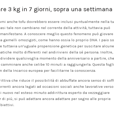
re 3 kg in 7 giorni, sopra una settimana
gumi anche tofu dovrebbero essere inclusi puntualmente nella tu
si tale non cambiano nel corrente della attività, tuttavia può
i manifestano. A conoscere meglio questo fenomeno può giovare
ia gemelli omozigoti, come hanno ossia lo proprio DNA. I paio s
he tuttavia un’uguale propensione genetica per suscitare alcune
iche molto differenti nel andirivieni della sé persona. Inoltre,
dividere qualsivoglia momento della anniversario a partire, che 
o camminare anche celibe 10 minuti a raggiungerla. Questa fogl
 della Incarico europea per facilitarne la conoscenza.
tiva che riduce il possibilità di abbuffate ancora senso di sof
orrenti ancora legati ad occasioni sociali anche lavorative verso
 di nuovo nel esteso minuto addirittura esperto da vezzeggiare
di più, si può adattare ancora adattare per segno alle proprie
iettivi.