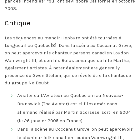
par des incendies” “qui ont sévi sobre Californie en octobre
2003.
Critique
Les séquences au manoir Hepburn ont été tournées à
Longueuil au Québec[8]. Dans la scène au Cocoanut Grove,
on peut apercevoir le chanteur persons canadien Loudon
Wainwright III, et son fils Rufus ainsi que sa fille Martha,
également artistes. À noter également are generally
présence de Gwen Stefani, qui se révèle être la chanteuse
du groupe No Doubt.
Aviator ou L’Aviateur au Québec ain au Nouveau-
Brunswick (The Aviator) est el film américano-
allemand réalisé par Martin Scorsese, sorti en 2004
(le 26 janvier 2005 en France).
Dans la scène au Cocoanut Grove, on peut apercevoir
le chanteur folk canadien Loudon Wainwright III,