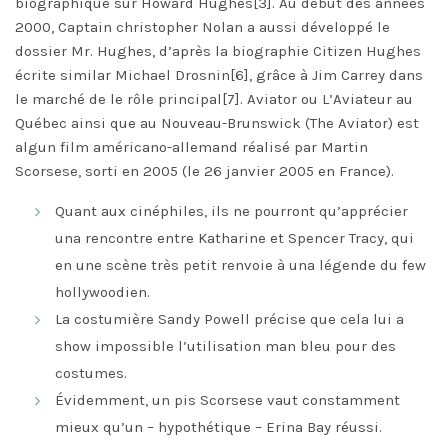
biographique sur Howard Hughes[3]. Au début des années
2000, Captain christopher Nolan a aussi développé le
dossier Mr. Hughes, d’après la biographie Citizen Hughes
écrite similar Michael Drosnin[6], grâce à Jim Carrey dans
le marché de le rôle principal[7]. Aviator ou L’Aviateur au
Québec ainsi que au Nouveau-Brunswick (The Aviator) est
algun film américano-allemand réalisé par Martin
Scorsese, sorti en 2005 (le 26 janvier 2005 en France).
Quant aux cinéphiles, ils ne pourront qu’apprécier
una rencontre entre Katharine et Spencer Tracy, qui
en une scène très petit renvoie à una légende du few
hollywoodien.
La costumière Sandy Powell précise que cela lui a
show impossible l’utilisation man bleu pour des
costumes.
Évidemment, un pis Scorsese vaut constamment
mieux qu’un – hypothétique – Erina Bay réussi.