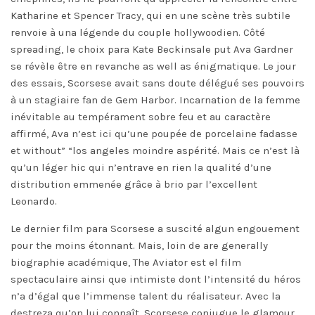
Katharine et Spencer Tracy, qui en une scène très subtile
renvoie à una légende du couple hollywoodien. Côté
spreading, le choix para Kate Beckinsale put Ava Gardner
se révèle être en revanche as well as énigmatique. Le jour
des essais, Scorsese avait sans doute délégué ses pouvoirs
à un stagiaire fan de Gem Harbor. Incarnation de la femme
inévitable au tempérament sobre feu et au caractère
affirmé, Ava n’est ici qu’une poupée de porcelaine fadasse
et without” “los angeles moindre aspérité. Mais ce n’est là
qu’un léger hic qui n’entrave en rien la qualité d’une
distribution emmenée grâce à brio par l’excellent
Leonardo.
Le dernier film para Scorsese a suscité algun engouement
pour the moins étonnant. Mais, loin de are generally
biographie académique, The Aviator est el film
spectaculaire ainsi que intimiste dont l’intensité du héros
n’a d’égal que l’immense talent du réalisateur. Avec la
destreza qu’on lui connaît, Scorsese conjugue le glamour