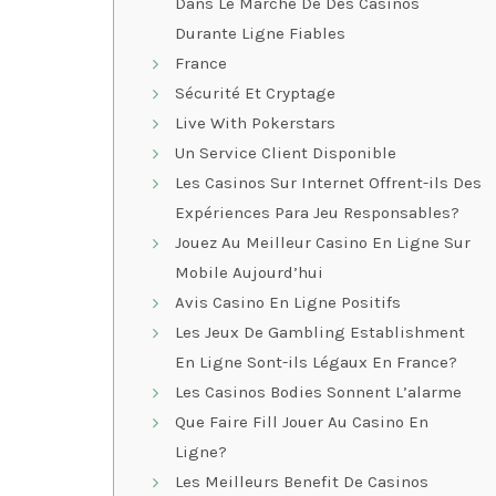
Dans Le Marché De Des Casinos
Durante Ligne Fiables
France
Sécurité Et Cryptage
Live With Pokerstars
Un Service Client Disponible
Les Casinos Sur Internet Offrent-ils Des
Expériences Para Jeu Responsables?
Jouez Au Meilleur Casino En Ligne Sur
Mobile Aujourd’hui
Avis Casino En Ligne Positifs
Les Jeux De Gambling Establishment
En Ligne Sont-ils Légaux En France?
Les Casinos Bodies Sonnent L’alarme
Que Faire Fill Jouer Au Casino En
Ligne?
Les Meilleurs Benefit De Casinos