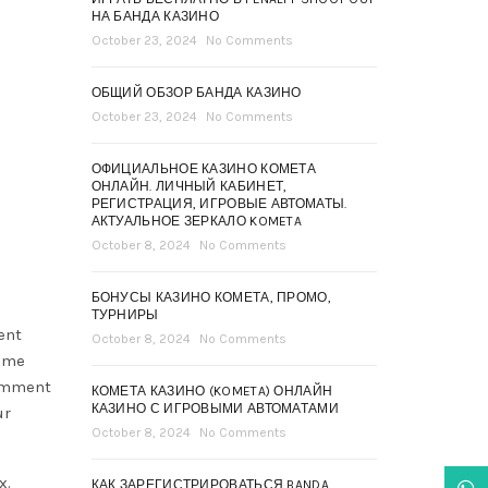
НА БАНДА КАЗИНО
October 23, 2024
No Comments
ОБЩИЙ ОБЗОР БАНДА КАЗИНО
October 23, 2024
No Comments
ОФИЦИАЛЬНОЕ КАЗИНО КОМЕТА
ОНЛАЙН. ЛИЧНЫЙ КАБИНЕТ,
РЕГИСТРАЦИЯ, ИГРОВЫЕ АВТОМАТЫ.
АКТУАЛЬНОЕ ЗЕРКАЛО KOMETA
October 8, 2024
No Comments
БОНУСЫ КАЗИНО КОМЕТА, ПРОМО,
ТУРНИРЫ
ent
October 8, 2024
No Comments
tème
comment
КОМЕТА КАЗИНО (KOMETA) ОНЛАЙН
КАЗИНО С ИГРОВЫМИ АВТОМАТАМИ
ur
October 8, 2024
No Comments
x.
КАК ЗАРЕГИСТРИРОВАТЬСЯ BANDA
What