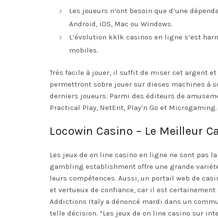
Les joueurs n’ont besoin que d’une dépenda
Android, iOS, Mac ou Windows.
L’évolution kklk casinos en ligne s’est ha
mobiles.
Très facile à jouer, il suffit de miser cet argent 
permettront sobre jouer sur dieses machines à so
derniers joueurs. Parmi des éditeurs de amuseme
Practical Play, NetEnt, Play’n Go et Microgaming.
Locowin Casino – Le Meilleur C
Les jeux de on line casino en ligne ne sont pas 
gambling establishment offre une grande variété
leurs compétences. Aussi, un portail web de casi
et vertueux de confiance, car il est certainement 
Addictions Italy a dénoncé mardi dans un commu
telle décision. “Les jeux de on line casino sur in