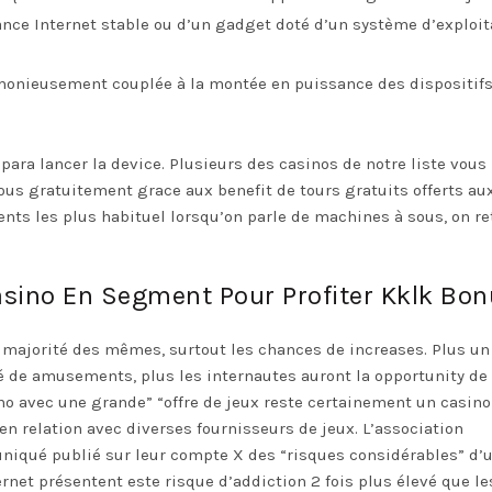
nce Internet stable ou d’un gadget doté d’un système d’exploit
rmonieusement couplée à la montée en puissance des dispositif
et para lancer la device. Plusieurs des casinos de notre liste vous
us gratuitement grace aux benefit de tours gratuits offerts au
nts les plus habituel lorsqu’on parle de machines à sous, on re
asino En Segment Pour Profiter Kklk Bo
la majorité des mêmes, surtout les chances de increases. Plus un
 de amusements, plus les internautes auront la opportunity de 
no avec une grande” “offre de jeux reste certainement un casino
en relation avec diverses fournisseurs de jeux. L’association
niqué publié sur leur compte X des “risques considérables” d’
ternet présentent este risque d’addiction 2 fois plus élevé que le