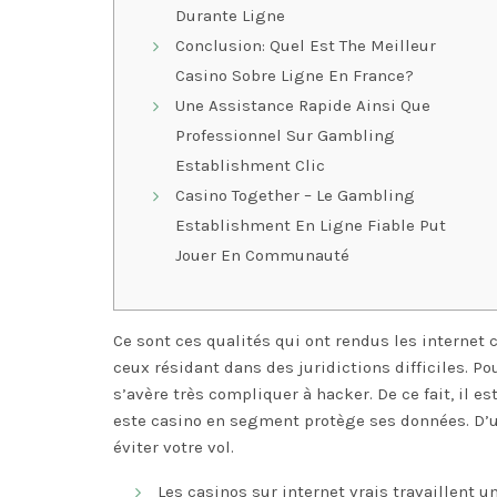
Durante Ligne
Conclusion: Quel Est The Meilleur
Casino Sobre Ligne En France?
Une Assistance Rapide Ainsi Que
Professionnel Sur Gambling
Establishment Clic
Casino Together – Le Gambling
Establishment En Ligne Fiable Put
Jouer En Communauté
Ce sont ces qualités qui ont rendus les interne
ceux résidant dans des juridictions difficiles. Po
s’avère très compliquer à hacker. De ce fait, il
este casino en segment protège ses données. D’un 
éviter votre vol.
Les casinos sur internet vrais travaillent 