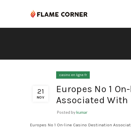
casino en ligne fr
Europes No 1 On-
21
Associated With
NOV
Posted by
kumar
Europes No 1 On-line Casino Destination Associa