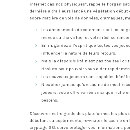
internet casinos physiques”, rappelle l’organisat
dernière a d’ailleurs lancé une végétation début 
sobre matière de vols de données, d’arnaques, m
Les amusements directement sont los angel
monde où the virtuel et votre réel se rencon
Enfin, gardez à l’esprit que toutes vos joue
influencer la nature de leurs retours.
Mais la disponibilité n’est pas the seul crit
risoluto pour pouvoir vous aider rapidemen
Les nouveaux joueurs sont capables bénéfic
N’oubliez jamais qu’un casino de most reco
joueurs, votre offre variée ainsi que riche
besoins.
Découvrez notre guide des plateformes les plus s
débutant ou expérimenté, re-visitez le casino en l
cryptage SSL serve protéger vos informations per