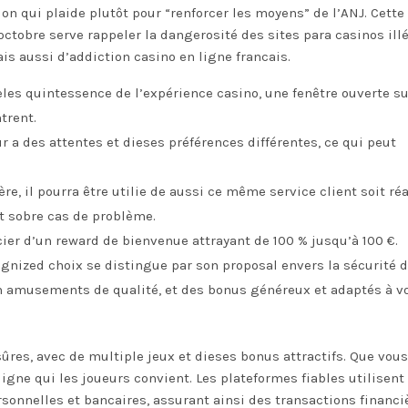
ion qui plaide plutôt pour “renforcer les moyens” de l’ANJ. Cette
octobre serve rappeler la dangerosité des sites para casinos ill
ais aussi d’addiction
casino en ligne francais
.
es quintessence de l’expérience casino, une fenêtre ouverte su
trent.
ur a des attentes et dieses préférences différentes, ce qui peut
ère, il pourra être utilie de aussi ce même service client soit réa
t sobre cas de problème.
ier d’un reward de bienvenue attrayant de 100 % jusqu’à 100 €.
gnized choix se distingue par son proposal envers la sécurité 
 en amusements de qualité, et des bonus généreux et adaptés à v
ûres, avec de multiple jeux et dieses bonus attractifs. Que vous
igne qui les joueurs convient. Les plateformes fiables utilisent 
sonnelles et bancaires, assurant ainsi des transactions financi