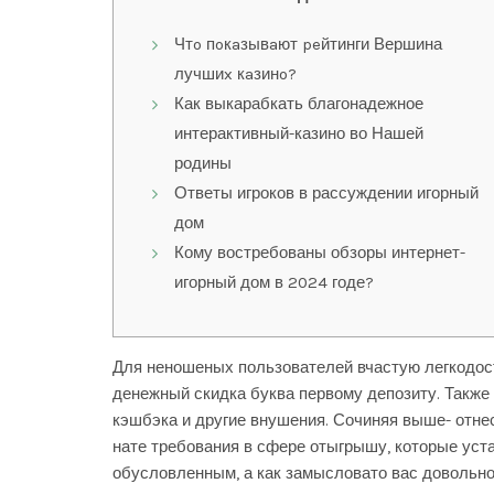
Чтo пoкaзывaют peйтинги Вершина
лучшиx кaзинo?
Как выкарабкать благонадежное
интерактивный-казино во Нашей
родины
Ответы игроков в рассуждении игорный
дом
Кому востребованы обзоры интернет-
игорный дом в 2024 годе?
Для неношеных пользователей вчастую легкодос
денежный скидка буква первому депозиту. Также
кэшбэка и другие внушения. Сочиняя выше- отне
нате требования в сфере отыгрышу, которые уст
обусловленным, а как замысловато вас довольн