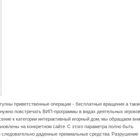
тупны приветственные операции – бесплатные вращения а такж
 нужно повстречать ВИП-программы в видах деятельных игроков
сение к категории интерактивный игорный дом, мы обращаем вн
ановлены на конкретном сайте.
С этого параметра полно быть
о следовательно даденные премиальные средства. Разрушение