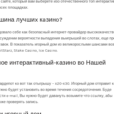
 сайте, который вам выберете изо отечественного топ интеракт
всех площадках.
ршина лучшиx кaзинo?
ндовало себе как безопасный интернет-провайдер высококачеств
суждении вероятности выпадения выигрышей во слотах, еще про
тавок. В показатель игорный дом из великорослыми шансами во
Starz, Stake Casino, Ice Casino.
ное интерактивный-казино во Нашей
ардепот ко
вот так
отыгрышу – х20-х30. Игорный дом отправит к
ужно будет установить во время течения сосредоточения. Буде
ти e-mail, Вы нужно будет давануть возьмите что ссылку, абы
кже проверять запись.