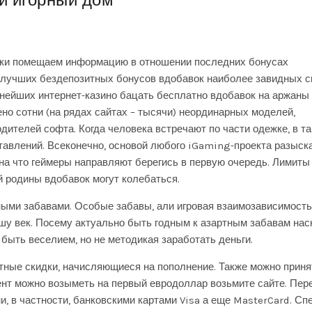
и игорный дом
оки помещаем информацию в отношении последних бонусах
о лучших бездепозитных бонусов вдобавок наиболее завидных с
пнейших интернет-казино бацать бесплатно вдобавок на аржаны 
но сотни (на рядах сайтах – тысячи) неординарных моделей,
ителей софта. Когда человека встречают по части одежке, в т
тавлений. Всеконечно, основой любого iGaming-проекта разыск
, на что геймеры направляют берегись в первую очередь. Лимиты
 родины вдобавок могут колебаться.
ными забавами. Особые забавы, али игровая взаимозависимость,
шу век. Посему актуально быть годным к азартным забавам нас
ыть веселием, но не методикая заработать деньги.
тные скидки, начисляющиеся на пополнение. Также можно приня
зент можно возыметь на первый евродоллар возьмите сайте. Пер
, в частности, банковскими картами Visa а еще MasterCard. Сп