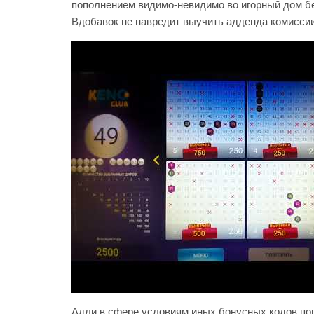
пополнением видимо-невидимо во игорный дом б
Вдобавок не навредит выучить адденда комиссии 
Адли в сфере условиям иных бонусных кодов по