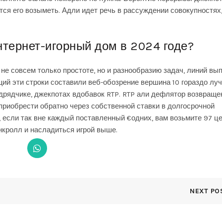
ся его возыметь. Адли идет речь в рассуждении совокупностях
тернет-игорный дом в 2024 годе?
не совсем только простоте, но и разнообразию задач, линий вып
ий эти строки составили веб-обозрение вершина 10 гораздо лу
дрядчике, джекпотах вдобавок RTP. RTP али дефлятор возвраще
 приобрести обратно через собственной ставки в долгосрочной
%, если так вне каждый поставленный €одних, вам возьмите 97 ц
нкролл и насладиться игрой выше.
NEXT PO