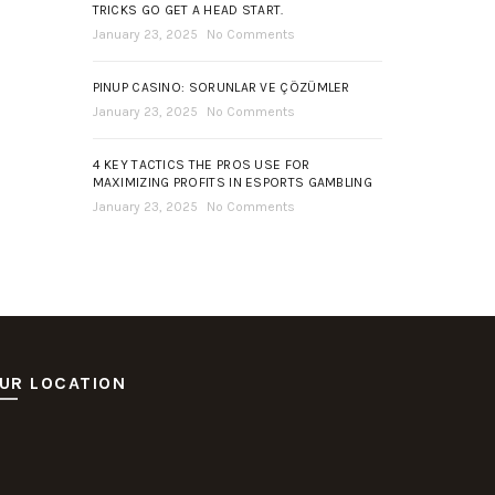
TRICKS GO GET A HEAD START.
January 23, 2025
No Comments
PINUP CASINO: SORUNLAR VE ÇÖZÜMLER
January 23, 2025
No Comments
4 KEY TACTICS THE PROS USE FOR
MAXIMIZING PROFITS IN ESPORTS GAMBLING
January 23, 2025
No Comments
UR LOCATION
ot Deposit Dana
itus Pusakabet
sakabet Daftar Slot
putar Slot Online