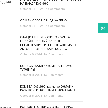
тодами.
НА БАНДА КАЗИНО
October 23, 2024
No Comments
ОБЩИЙ ОБЗОР БАНДА КАЗИНО
October 23, 2024
No Comments
What
DISMISS
ОФИЦИАЛЬНОЕ КАЗИНО КОМЕТА
ОНЛАЙН. ЛИЧНЫЙ КАБИНЕТ,
РЕГИСТРАЦИЯ, ИГРОВЫЕ АВТОМАТЫ.
АКТУАЛЬНОЕ ЗЕРКАЛО KOMETA
October 8, 2024
No Comments
БОНУСЫ КАЗИНО КОМЕТА, ПРОМО,
ТУРНИРЫ
October 8, 2024
No Comments
КОМЕТА КАЗИНО (KOMETA) ОНЛАЙН
КАЗИНО С ИГРОВЫМИ АВТОМАТАМИ
October 8, 2024
No Comments
а архи
КАК ЗАРЕГИСТРИРОВАТЬСЯ BANDA