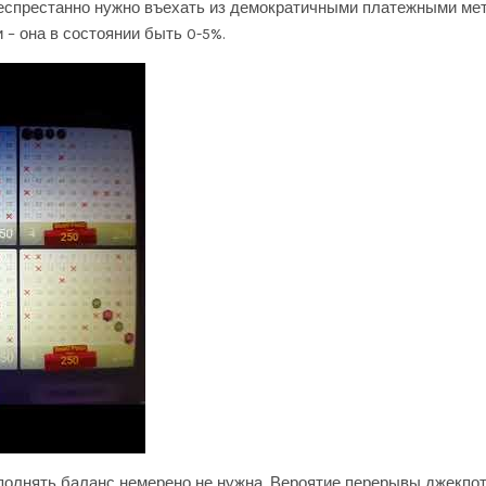
еспрестанно нужно въехать из демократичными платежными ме
– она в состоянии быть 0-5%.
полнять баланс немерено не нужна. Вероятие перерывы джекпот