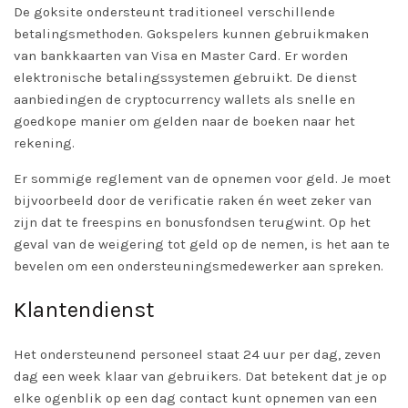
De goksite ondersteunt traditioneel verschillende
betalingsmethoden. Gokspelers kunnen gebruikmaken
van bankkaarten van Visa en Master Card. Er worden
elektronische betalingssystemen gebruikt. De dienst
aanbiedingen de cryptocurrency wallets als snelle en
goedkope manier om gelden naar de boeken naar het
rekening.
Er sommige reglement van de opnemen voor geld. Je moet
bijvoorbeeld door de verificatie raken én weet zeker van
zijn dat te freespins en bonusfondsen terugwint. Op het
geval van de weigering tot geld op de nemen, is het aan te
bevelen om een ondersteuningsmedewerker aan spreken.
Klantendienst
Het ondersteunend personeel staat 24 uur per dag, zeven
dag een week klaar van gebruikers. Dat betekent dat je op
elke ogenblik op een dag contact kunt opnemen van een