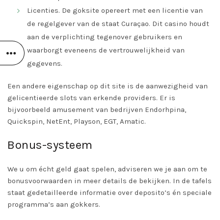
Licenties. De goksite opereert met een licentie van
de regelgever van de staat Curaçao. Dit casino houdt
aan de verplichting tegenover gebruikers en
waarborgt eveneens de vertrouwelijkheid van
gegevens.
Een andere eigenschap op dit site is de aanwezigheid van
gelicentieerde slots van erkende providers. Er is
bijvoorbeeld amusement van bedrijven Endorhpina,
Quickspin, NetEnt, Playson, EGT, Amatic.
Bonus-systeem
We u om écht geld gaat spelen, adviseren we je aan om te
bonusvoorwaarden in meer details de bekijken. In de tafels
staat gedetailleerde informatie over deposito’s én speciale
programma’s aan gokkers.