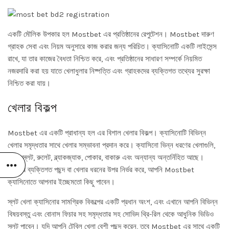
একটি মৌলিক উপকার হল Mostbet এর প্রতিষ্ঠানের রেপুটেশন। Mostbet দারুণ
গ্রাহক সেবা এবং নিয়ম অনুসারে কাজ করার জন্য পরিচিত। ক্যাসিনোটি একটি লাইসেন্স
রাখে, যা তার কাজের বৈধতা নিশ্চিত করে, এবং প্রতিষ্ঠানের সাধারণ সম্পর্কে নিয়মিত
নজরদারি করা হয় যাতে খেলাধুলার নিষ্পত্তি এবং গ্রাহকদের ব্যক্তিগত তথ্যের সুরক্ষা
নিশ্চিত করা যায়।
খেলার বিকল্প
Mostbet এর একটি প্রাধান্য হল এর বিশাল খেলার বিকল্প। ক্যাসিনোটি বিভিন্ন
খেলার সমৃদ্ধতার সাথে খেলার সম্ভাবনা প্রদান করে। ক্যাসিনো ভিন্ন ধরণের খেলাগুলি,
যেমন স্লট, রুলেট, ব্ল্যাকজ্যাক, পোকার, বাকারু এবং অন্যান্য অন্তর্নিহিত আছে।
আপনার ব্যক্তিগত পছন্দ বা খেলার ধরনের উপর নির্ভর করে, আপনি Mostbet
ক্যাসিনোতে আপনার ইচ্ছেমতো কিছু পাবেন।
স্লট খেলা ক্যাসিনোর সামগ্রিক বিকল্পের একটি প্রধান অংশ, এবং এখানে আপনি বিভিন্ন
বিষয়বস্তু এবং বোনাস ফিচার সহ সমৃদ্ধতার সহ সোভিদ থ্রি-রিল থেকে আধুনিক ভিডিও
স্লট পাবেন। যদি আপনি টেবিল খেলা বেশী পছন্দ করেন, তবে Mostbet এর সাথে একটি