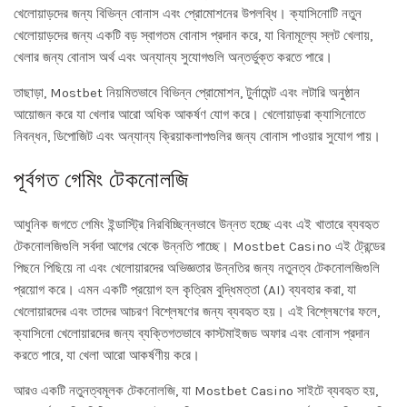
খেলোয়াড়দের জন্য বিভিন্ন বোনাস এবং প্রোমোশনের উপলব্ধি। ক্যাসিনোটি নতুন
খেলোয়াড়দের জন্য একটি বড় স্বাগতম বোনাস প্রদান করে, যা বিনামূল্যে স্লট খেলায়,
খেলার জন্য বোনাস অর্থ এবং অন্যান্য সুযোগগুলি অন্তর্ভুক্ত করতে পারে।
তাছাড়া, Mostbet নিয়মিতভাবে বিভিন্ন প্রোমোশন, টুর্নামেন্ট এবং লটারি অনুষ্ঠান
আয়োজন করে যা খেলার আরো অধিক আকর্ষণ যোগ করে। খেলোয়াড়রা ক্যাসিনোতে
নিবন্ধন, ডিপোজিট এবং অন্যান্য ক্রিয়াকলাপগুলির জন্য বোনাস পাওয়ার সুযোগ পায়।
পূর্বগত গেমিং টেকনোলজি
আধুনিক জগতে গেমিং ইন্ডাস্ট্রি নিরবিচ্ছিন্নভাবে উন্নত হচ্ছে এবং এই খাতারে ব্যবহৃত
টেকনোলজিগুলি সর্বদা আগের থেকে উন্নতি পাচ্ছে। Mostbet Casino এই ট্রেন্ডের
পিছনে পিছিয়ে না এবং খেলোয়ারদের অভিজ্ঞতার উন্নতির জন্য নতুনত্ব টেকনোলজিগুলি
প্রয়োগ করে। এমন একটি প্রয়োগ হল কৃত্রিম বুদ্ধিমত্তা (AI) ব্যবহার করা, যা
খেলোয়ারদের এবং তাদের আচরণ বিশ্লেষণের জন্য ব্যবহৃত হয়। এই বিশ্লেষণের ফলে,
ক্যাসিনো খেলোয়ারদের জন্য ব্যক্তিগতভাবে কাস্টমাইজড অফার এবং বোনাস প্রদান
করতে পারে, যা খেলা আরো আকর্ষণীয় করে।
আরও একটি নতুনত্বমূলক টেকনোলজি, যা Mostbet Casino সাইটে ব্যবহৃত হয়,