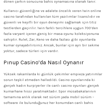
dönen çarkın sonucuna bahis oynamasına olanak tanır.
Kullanıcı güvenliğine ve adalete öncelik veren 1win online
casino tarafından kullanılan tüm yazılımlar lisanslıdır ve
güvenli ve keyifli bir oyun deneyimi sağlamak için titiz
testlerden geçirilir. 1win farklı tercihlere uygun 700’den
fazla varyant içeren geniş bir masa oyunu koleksiyonuna
sahiptir. Rulet, Zar, Keno ve daha fazlası gibi oyunlarda
kumar oynayabilirsiniz. Ancak, bunlar için ayrı bir sekme
yoktur, sadece türleri için vardır.
Pınup Casino’da Nasıl Oynanır
Yüksek rakamlarda ki günlük çekimler empieza yatırımlar
sorun teşkil etmeden halledildi. Casino oyunlarında ki
gerçek kadın kurpiyerler ile canlı casino oyunları gerçek
kumarhane hissi yaratmaktadır. Spor müsabakalarının
tamamına anlık olarak net sürüm yada mobil sürüm –
software ile bulunduğunuz her konumdan canlı bahis