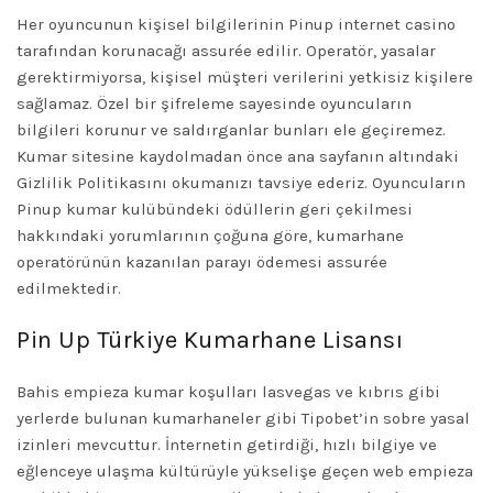
Her oyuncunun kişisel bilgilerinin Pinup internet casino
tarafından korunacağı assurée edilir. Operatör, yasalar
gerektirmiyorsa, kişisel müşteri verilerini yetkisiz kişilere
sağlamaz. Özel bir şifreleme sayesinde oyuncuların
bilgileri korunur ve saldırganlar bunları ele geçiremez.
Kumar sitesine kaydolmadan önce ana sayfanın altındaki
Gizlilik Politikasını okumanızı tavsiye ederiz. Oyuncuların
Pinup kumar kulübündeki ödüllerin geri çekilmesi
hakkındaki yorumlarının çoğuna göre, kumarhane
operatörünün kazanılan parayı ödemesi assurée
edilmektedir.
Pin Up Türkiye Kumarhane Lisansı
Bahis empieza kumar koşulları lasvegas ve kıbrıs gibi
yerlerde bulunan kumarhaneler gibi Tipobet’in sobre yasal
izinleri mevcuttur. İnternetin getirdiği, hızlı bilgiye ve
eğlenceye ulaşma kültürüyle yükselişe geçen web empieza