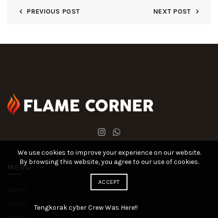
PREVIOUS POST
NEXT POST
We use cookies to improve your experience on our website.
By browsing this website, you agree to our use of cookies.
MENU
ACCEPT
HOME
ABOUT
Tengkorak cyber Crew Was Here!!