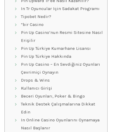
Pin Upward Tr’de Nasıl Kazanılır?
In Tr Oyuncular Için Sadakat Programı
Tipobet Nedir?
“bir Casino
Pin Up Casino’nun Resmi Sitesine Nasıl
Erişilir
Pin Up Türkiye Kumarhane Lisansı
Pin Up Türkiye Hakkında
Pın Up Casino – En Sevdiğiniz Oyunları
Çevrimiçi Oynayın
Drops & Wins
Kullanıcı Girişi
Beceri Oyunları, Poker & Bingo
Teknik Destek Çalışmalarına Dikkat
Edin
In Online Casino Oyunlarını Oynamaya
Nasıl Başlanır