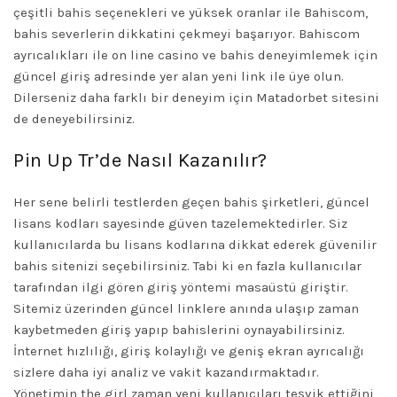
çeşitli bahis seçenekleri ve yüksek oranlar ile Bahiscom,
bahis severlerin dikkatini çekmeyi başarıyor. Bahiscom
ayrıcalıkları ile on line casino ve bahis deneyimlemek için
güncel giriş adresinde yer alan yeni link ile üye olun.
Dilerseniz daha farklı bir deneyim için Matadorbet sitesini
de deneyebilirsiniz.
Pin Up Tr’de Nasıl Kazanılır?
Her sene belirli testlerden geçen bahis şirketleri, güncel
lisans kodları sayesinde güven tazelemektedirler. Siz
kullanıcılarda bu lisans kodlarına dikkat ederek güvenilir
bahis sitenizi seçebilirsiniz. Tabi ki en fazla kullanıcılar
tarafından ilgi gören giriş yöntemi masaüstü giriştir.
Sitemiz üzerinden güncel linklere anında ulaşıp zaman
kaybetmeden giriş yapıp bahislerini oynayabilirsiniz.
İnternet hızlılığı, giriş kolaylığı ve geniş ekran ayrıcalığı
sizlere daha iyi analiz ve vakit kazandırmaktadır.
Yönetimin the girl zaman yeni kullanıcıları teşvik ettiğini