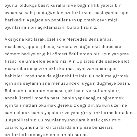
oyunu, oldukça basit kurallara ve bağımlılık yapıcı bir
oynanışa sahip olduğundan özellikle yeni başlayanlar için
harikadır. Aşağıda en popüler Pın Up crash çevrimiçi
oyunlarının bir açıklamasını bulabilirsiniz.
Aksiyona katılarak, özellikle Mercedes Benz araba,
macbook, apple iphone, kamera ve diğer eşit derecede
cömert hediyeler gibi cömert ödüllerden biri için yarışma
fırsatı de uma elde edersiniz. Pin Up sitesinde sadece slot
makaralarını çevirmekle kalmaz, aynı zamanda spor
bahisleri modunda da eğlenebilirsiniz. Bu bölüme gitmek
için ana sayfanın ana menüsündeki uygun düğmeye basın.
Bahisçinin ofisinin menüsü çok basit ve kullanışlıdır,
ancak ücretli modda nasıl bahis yapılacağını öğrenmek
için talimatları okumak gereksiz değildir. Bunun üzerine
canlı olarak bahis yapabilir ve yeni giriş linklerine buradan
ulaşabilirsiniz. Bu oyunlar oyunculara klasik çevrimiçi
casino oyununu farklı tarzlarda empieza benzersiz
özelliklerle deneyimleme fırsatı sunar.