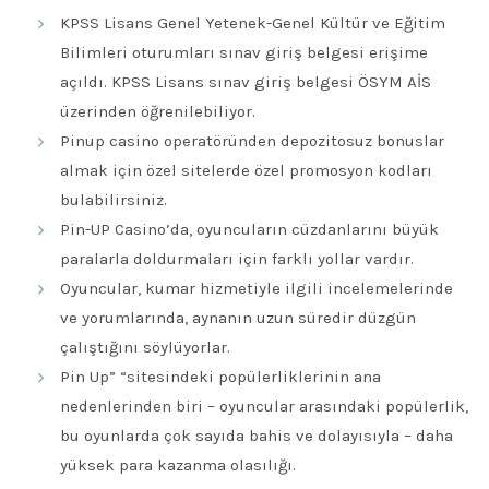
KPSS Lisans Genel Yetenek-Genel Kültür ve Eğitim
Bilimleri oturumları sınav giriş belgesi erişime
açıldı. KPSS Lisans sınav giriş belgesi ÖSYM AİS
üzerinden öğrenilebiliyor.
Pinup casino operatöründen depozitosuz bonuslar
almak için özel sitelerde özel promosyon kodları
bulabilirsiniz.
Pin-UP Casino’da, oyuncuların cüzdanlarını büyük
paralarla doldurmaları için farklı yollar vardır.
Oyuncular, kumar hizmetiyle ilgili incelemelerinde
ve yorumlarında, aynanın uzun süredir düzgün
çalıştığını söylüyorlar.
Pin Up” “sitesindeki popülerliklerinin ana
nedenlerinden biri – oyuncular arasındaki popülerlik,
bu oyunlarda çok sayıda bahis ve dolayısıyla – daha
yüksek para kazanma olasılığı.