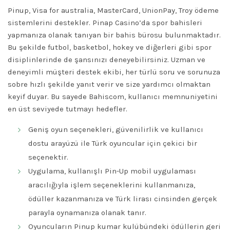
Pinup, Visa for australia, MasterCard, UnionPay, Troy ödeme
sistemlerini destekler. Pinap Casino’da spor bahisleri
yapmanıza olanak tanıyan bir bahis bürosu bulunmaktadır.
Bu şekilde futbol, basketbol, hokey ve diğerleri gibi spor
disiplinlerinde de şansınızı deneyebilirsiniz. Uzman ve
deneyimli müşteri destek ekibi, her türlü soru ve sorunuza
sobre hızlı şekilde yanıt verir ve size yardımcı olmaktan
keyif duyar. Bu sayede Bahiscom, kullanıcı memnuniyetini
en üst seviyede tutmayı hedefler.
Geniş oyun seçenekleri, güvenilirlik ve kullanıcı
dostu arayüzü ile Türk oyuncular için çekici bir
seçenektir.
Uygulama, kullanışlı Pin-Up mobil uygulaması
aracılığıyla işlem seçeneklerini kullanmanıza,
ödüller kazanmanıza ve Türk lirası cinsinden gerçek
parayla oynamanıza olanak tanır.
Oyuncuların Pinup kumar kulübündeki ödüllerin geri