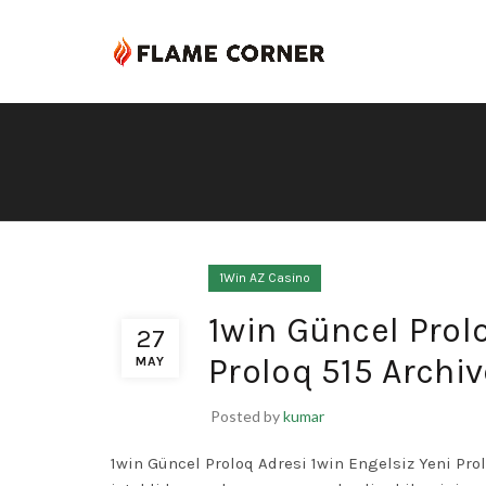
1Win AZ Casino
1win Güncel Prolo
27
Proloq 515 Archi
MAY
Posted by
kumar
1win Güncel Proloq Adresi 1win Engelsiz Yeni Pr