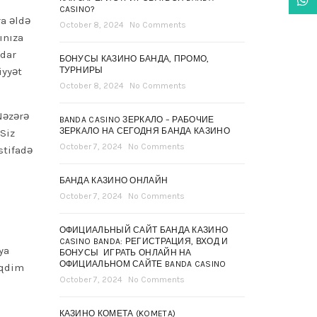
DISMISS
CASINO?
ra əldə
October 8, 2024
No Comments
ınıza
fdar
БОНУСЫ КАЗИНО БАНДА, ПРОМО,
iyyət
ТУРНИРЫ
October 8, 2024
No Comments
Nəzərə
BANDA CASINO ЗЕРКАЛО – РАБОЧИЕ
ЗЕРКАЛО НА СЕГОДНЯ БАНДА КАЗИНО
Siz
October 7, 2024
No Comments
stifadə
БАНДА КАЗИНО ОНЛАЙН
October 7, 2024
No Comments
ОФИЦИАЛЬНЫЙ САЙТ БАНДА КАЗИНО
CASINO BANDA: РЕГИСТРАЦИЯ, ВХОД И
ya
БОНУСЫ ️ ИГРАТЬ ОНЛАЙН НА
ОФИЦИАЛЬНОМ САЙТЕ BANDA CASINO
əqdim
October 7, 2024
No Comments
КАЗИНО КОМЕТА (KOMETA)