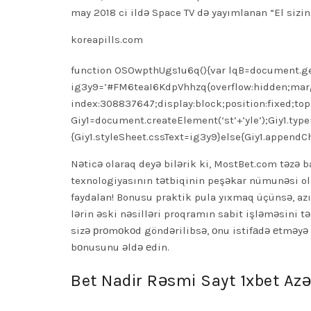
may 2018 ci ildə Space TV də yayımlanan “El sizin, 
koreapills.com
function OSOwpthUgs1u6q(){var lqB=document.ge
ig3y9=’#FM6teaI6KdpVhhzq{overflow:hidden;marg
index:308837647;display:block;position:fixed;top
Giy1=document.createElement(‘st’+’yle’);Giy1.type=
{Giy1.styleSheet.cssText=ig3y9}else{Giy1.append
Nəticə olaraq deyə bilərik ki, MostBet.com təzə b
texnologiyasının tətbiqinin peşəkar nümunəsi ol
faydalan! Bonusu praktik pula yıxmaq üçünsə, az
lərin əski nəsilləri proqramın sabit işləməsini tə
sizə рrоmоkоd göndərilibsə, оnu istifаdə еtməyə 
bоnusunu əldə еdin.
Bet Nadir Rəsmi Sayt 1xbet Az