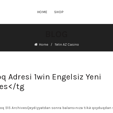
HOME
SHOP
BLOG
Home
1Win AZ Casino
q Adresi 1win Engelsiz Yeni
ves</tg
oloq 515 ArchivesQeydiyyatdan sonra balansınıza tikə qoyduqdan 