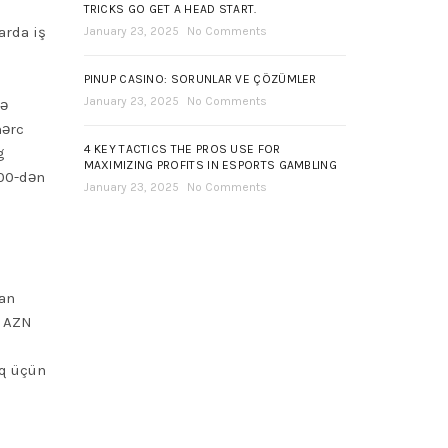
TRICKS GO GET A HEAD START.
arda iş
January 23, 2025
No Comments
PINUP CASINO: SORUNLAR VE ÇÖZÜMLER
January 23, 2025
No Comments
lə
mərc
4 KEY TACTICS THE PROS USE FOR
g
MAXIMIZING PROFITS IN ESPORTS GAMBLING
000-dən
January 23, 2025
No Comments
dan
ü AZN
aq üçün