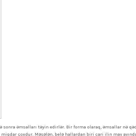
və sonra əmsalları təyin edirlər. Bir forma olaraq, əmsallar nə qə
miqdar çoxdur. Məsələn, belə hallardan biri cari ilin may ayınd