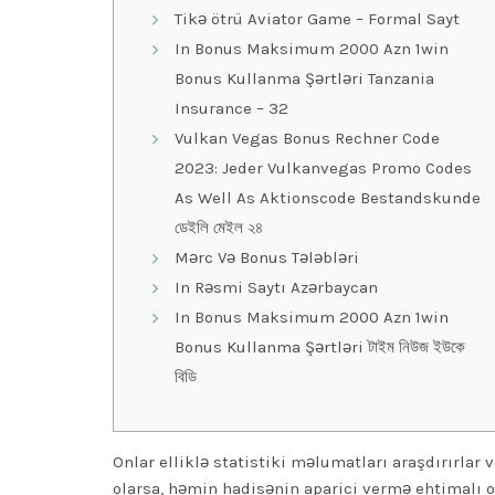
Tikə ötrü Aviator Game – Formal Sayt
In Bonus Maksimum 2000 Azn 1win
Bonus Kullanma Şərtləri Tanzania
Insurance – 32
Vulkan Vegas Bonus Rechner Code
2023: Jeder Vulkanvegas Promo Codes
As Well As Aktionscode Bestandskunde
ডেইলি মেইল ২৪
Mərc Və Bonus Tələbləri
In Rəsmi Saytı Azərbaycan
In Bonus Maksimum 2000 Azn 1win
Bonus Kullanma Şərtləri টাইম নিউজ ইউকে
বিডি
Onlar elliklə statistiki məlumatları araşdırırlar 
olarsa, həmin hadisənin aparici vermə ehtimalı o 