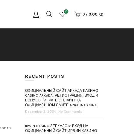
0
0
/
0.00
KD
RECENT POSTS
ОФИЦИАЛЬНЫЙ САЙТ АРКАДА КАЗИНО
CASINO ARKADA: РЕГИСТРАЦИЯ, ВХОД И
БОНУСЫ ️ ИГРАТЬ ОНЛАЙН НА
ОФИЦИАЛЬНОМ САЙТЕ ARKADA CASINO
December 3, 2024
No Comments
IRWIN CASINO ЗЕРКАЛО ᐈ ВХОД НА
sonra
ОФИЦИАЛЬНЫЙ САЙТ ИРВИН КАЗИНО