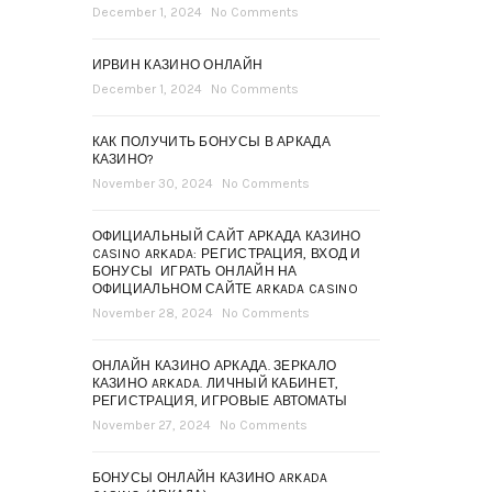
December 1, 2024
No Comments
ИРВИН КАЗИНО ОНЛАЙН
December 1, 2024
No Comments
КАК ПОЛУЧИТЬ БОНУСЫ В АРКАДА
КАЗИНО?
November 30, 2024
No Comments
ОФИЦИАЛЬНЫЙ САЙТ АРКАДА КАЗИНО
CASINO ARKADA: РЕГИСТРАЦИЯ, ВХОД И
БОНУСЫ ️ ИГРАТЬ ОНЛАЙН НА
ОФИЦИАЛЬНОМ САЙТЕ ARKADA CASINO
November 28, 2024
No Comments
ОНЛАЙН КАЗИНО АРКАДА. ЗЕРКАЛО
КАЗИНО ARKADA. ЛИЧНЫЙ КАБИНЕТ,
РЕГИСТРАЦИЯ, ИГРОВЫЕ АВТОМАТЫ
November 27, 2024
No Comments
БОНУСЫ ОНЛАЙН КАЗИНО ARKADA