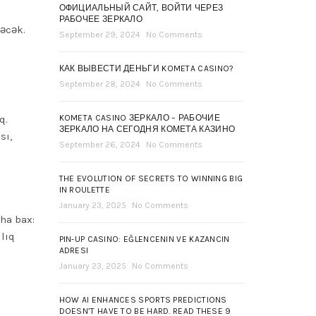
ОФИЦИАЛЬНЫЙ САЙТ, ВОЙТИ ЧЕРЕЗ
РАБОЧЕЕ ЗЕРКАЛО
əcək.
September 29, 2024
No Comments
КАК ВЫВЕСТИ ДЕНЬГИ KOMETA CASINO?
September 28, 2024
No Comments
q.
KOMETA CASINO ЗЕРКАЛО – РАБОЧИЕ
ЗЕРКАЛО НА СЕГОДНЯ КОМЕТА КАЗИНО
sı,
September 26, 2024
No Comments
THE EVOLUTION OF SECRETS TO WINNING BIG
IN ROULETTE
January 23, 2025
No Comments
ha bax:
ılıq
PIN-UP CASINO: EĞLENCENIN VE KAZANCIN
ADRESI
January 23, 2025
No Comments
HOW AI ENHANCES SPORTS PREDICTIONS
DOESN’T HAVE TO BE HARD. READ THESE 9