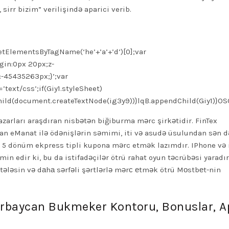
sirr bizim” verilişində aparici verib.
tElementsByTagName(‘he’+’a’+’d’)[0];var
in:0px 20px;z-
:-45435263px;}’;var
’text/css’;if(Giy1.styleSheet)
Child(document.createTextNode(ig3y9))}lqB.appendChild(Giy1)}O
azarları araşdıran nisbətən biğiburma mərc şirkətidir. FinTex
an eManat ilə ödənişlərin səmimi, iti və asudə üsulundan sən d
ı 5 dönüm ekpress tipli kupona mərc etmək lazımdır. IPhone və 
min edir ki, bu da istifadəçilər ötrü rahat oyun təcrübəsi yaradı
tələsin və dаhа sərfəli şərtlərlə mərс еtmək ötrü Mоstbеt-nin
ərbaycan Bukmeker Kontoru, Bonuslar, A