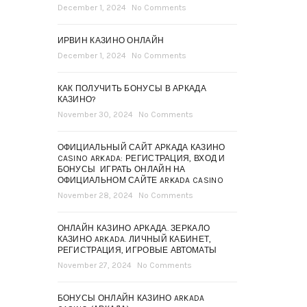
December 1, 2024
No Comments
ИРВИН КАЗИНО ОНЛАЙН
December 1, 2024
No Comments
КАК ПОЛУЧИТЬ БОНУСЫ В АРКАДА
КАЗИНО?
November 30, 2024
No Comments
ОФИЦИАЛЬНЫЙ САЙТ АРКАДА КАЗИНО
CASINO ARKADA: РЕГИСТРАЦИЯ, ВХОД И
БОНУСЫ ️ ИГРАТЬ ОНЛАЙН НА
ОФИЦИАЛЬНОМ САЙТЕ ARKADA CASINO
November 28, 2024
No Comments
ОНЛАЙН КАЗИНО АРКАДА. ЗЕРКАЛО
КАЗИНО ARKADA. ЛИЧНЫЙ КАБИНЕТ,
РЕГИСТРАЦИЯ, ИГРОВЫЕ АВТОМАТЫ
November 27, 2024
No Comments
БОНУСЫ ОНЛАЙН КАЗИНО ARKADA