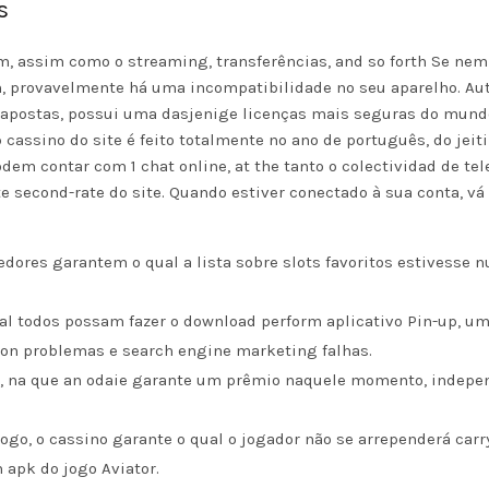
s
m, assim como o streaming, transferências, and so forth Se ne
on, provavelmente há uma incompatibilidade no seu aparelho. Au
e apostas, possui uma dasjenige licenças mais seguras do mundo
p cassino
do site é feito totalmente no ano de português, do jeit
odem contar com 1 chat online, at the tanto o colectividad de te
 second-rate do site. Quando estiver conectado à sua conta, vá
dores garantem o qual a lista sobre slots favoritos estivesse 
ual todos possam fazer o download perform aplicativo Pin-up, u
ion problemas e search engine marketing falhas.
a, na que an odaie garante um prêmio naquele momento, indepe
ogo, o cassino garante o qual o jogador não se arrependerá carr
 apk do jogo Aviator.