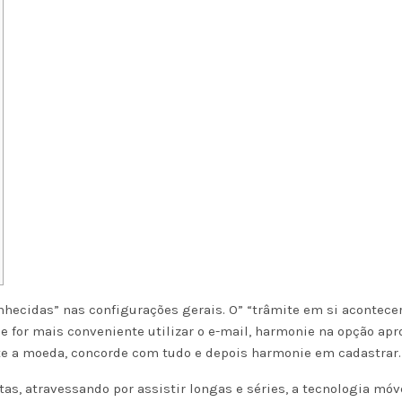
nhecidas” nas configurações gerais. O” “trâmite em si acontec
e for mais conveniente utilizar o e-mail, harmonie na opção apr
te a moeda, concorde com tudo e depois harmonie em cadastrar.
, atravessando por assistir longas e séries, a tecnologia móv