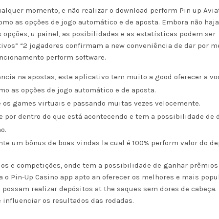
alquer momento, e não realizar o download perform Pin up Aviat
omo as opções de jogo automático e de aposta. Embora não haja
 opções, u painel, as posibilidades e as estatísticas podem ser
tivos” “2 jogadores confirmam a new conveniência de dar por m
ncionamento perform software.
cia na apostas, este aplicativo tem muito a good oferecer a vo
o as opções de jogo automático e de aposta.
 os games virtuais e passando muitas vezes velocemente.
e por dentro do que está acontecendo e tem a possibilidade de 
o.
te um bônus de boas-vindas la cual é 100% perform valor do de
os e competições, onde tem a possibilidade de ganhar prêmios
rna o Pin-Up Casino app apto an oferecer os melhores e mais popu
 possam realizar depósitos at the saques sem dores de cabeça.
 influenciar os resultados das rodadas.