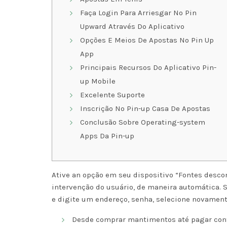
Faça Login Para Arriesgar No Pin
Upward Através Do Aplicativo
Opções E Meios De Apostas No Pin Up
App
Principais Recursos Do Aplicativo Pin-
up Mobile
Excelente Suporte
Inscrição No Pin-up Casa De Apostas
Conclusão Sobre Operating-system
Apps Da Pin-up
Ative an opção em seu dispositivo “Fontes desco
intervenção do usuário, de maneira automática. S
e digite um endereço, senha, selecione novamen
Desde comprar mantimentos até pagar contas