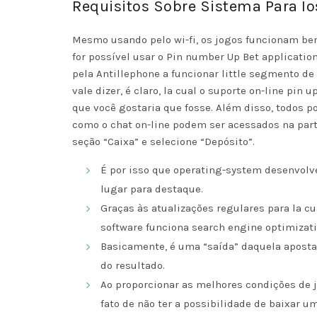
Requisitos Sobre Sistema Para Io
Mesmo usando pelo wi-fi, os jogos funcionam be
for possível usar o Pin number Up Bet applicati
pela Antillephone a funcionar little segmento d
vale dizer, é claro, la cual o suporte on-line
pin u
que você gostaria que fosse. Além disso, todos p
como o chat on-line podem ser acessados na parte
seção “Caixa” e selecione “Depósito”.
É por isso que operating-system desenvolve
lugar para destaque.
Graças às atualizações regulares para la c
software funciona search engine optimizat
Basicamente, é uma “saída” daquela apost
do resultado.
Ao proporcionar as melhores condições de j
fato de não ter a possibilidade de baixar um