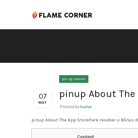
pin up casino
‎pinup About The
07
MAY
Posted by
kumar
‎pinup About The App StorePara receber o Bônus de
Content