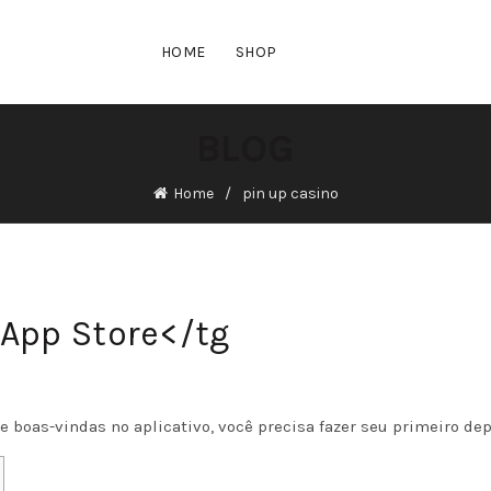
HOME
SHOP
BLOG
Home
pin up casino
 App Store</tg
 boas-vindas no aplicativo, você precisa fazer seu primeiro dep