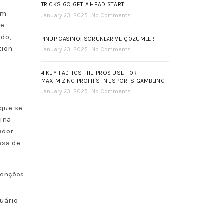
TRICKS GO GET A HEAD START.
am
January 23, 2025
No Comments
de
ndo,
PINUP CASINO: SORUNLAR VE ÇÖZÜMLER
tion
January 23, 2025
No Comments
4 KEY TACTICS THE PROS USE FOR
MAXIMIZING PROFITS IN ESPORTS GAMBLING
January 23, 2025
No Comments
ique se
gina
ador
asa de
tenções
uário