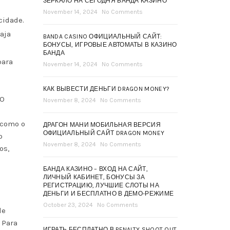
ЗЕРКАЛО НА СЕГОДНЯ БАНДА КАЗИНО
November 14, 2024
No Comments
cidade.
raja
BANDA CASINO ОФИЦИАЛЬНЫЙ САЙТ:
БОНУСЫ, ИГРОВЫЕ АВТОМАТЫ В КАЗИНО
БАНДА
para
November 14, 2024
No Comments
КАК ВЫВЕСТИ ДЕНЬГИ DRAGON MONEY?
 O
November 8, 2024
No Comments
 como o
ДРАГОН МАНИ МОБИЛЬНАЯ ВЕРСИЯ
ОФИЦИАЛЬНЫЙ САЙТ DRAGON MONEY
o
November 8, 2024
No Comments
os,
БАНДА КАЗИНО – ВХОД НА САЙТ,
ЛИЧНЫЙ КАБИНЕТ, БОНУСЫ ЗА
РЕГИСТРАЦИЮ, ЛУЧШИЕ СЛОТЫ НА
ДЕНЬГИ И БЕСПЛАТНО В ДЕМО-РЕЖИМЕ
October 23, 2024
No Comments
de
 Para
ИГРАТЬ БЕСПЛАТНО В PENALTY SHOOT OUT