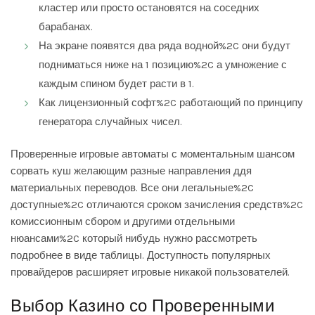
кластер или просто остановятся на соседних
барабанах.
На экране появятся два ряда водной%2C они будут
подниматься ниже на 1 позицию%2C а умножение с
каждым спином будет расти в 1.
Как лицензионный софт%2C работающий по принципу
генератора случайных чисел.
Проверенные игровые автоматы с моментальным шансом
сорвать куш желающим разные направления ддя
материальных переводов. Все они легальные%2C
доступные%2C отличаются сроком зачисления средств%2C
комиссионным сбором и другими отдельными
нюансами%2C который нибудь нужно рассмотреть
подробнее в виде таблицы. Доступность популярных
провайдеров расширяет игровые никакой пользователей.
Выбор Казино со Проверенными