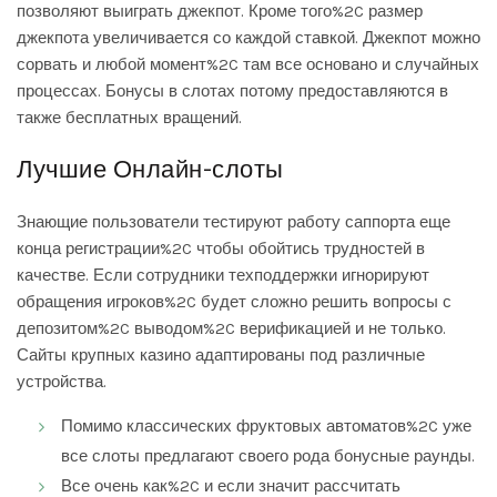
позволяют выиграть джекпот. Кроме того%2C размер
джекпота увеличивается со каждой ставкой. Джекпот можно
сорвать и любой момент%2C там все основано и случайных
процессах. Бонусы в слотах потому предоставляются в
также бесплатных вращений.
Лучшие Онлайн-слоты
Знающие пользователи тестируют работу саппорта еще
конца регистрации%2C чтобы обойтись трудностей в
качестве. Если сотрудники техподдержки игнорируют
обращения игроков%2C будет сложно решить вопросы с
депозитом%2C выводом%2C верификацией и не только.
Сайты крупных казино адаптированы под различные
устройства.
Помимо классических фруктовых автоматов%2C уже
все слоты предлагают своего рода бонусные раунды.
Все очень как%2C и если значит рассчитать