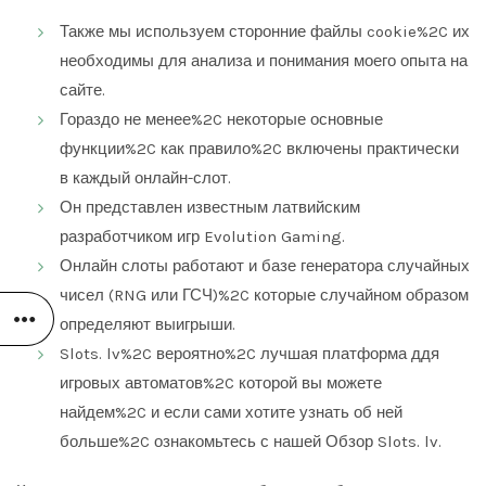
Также мы используем сторонние файлы cookie%2C их
необходимы для анализа и понимания моего опыта на
сайте.
Гораздо не менее%2C некоторые основные
функции%2C как правило%2C включены практически
в каждый онлайн-слот.
Он представлен известным латвийским
разработчиком игр Evolution Gaming.
Онлайн слоты работают и базе генератора случайных
чисел (RNG или ГСЧ)%2C которые случайном образом
определяют выигрыши.
Slots. lv%2C вероятно%2C лучшая платформа ддя
игровых автоматов%2C которой вы можете
найдем%2C и если сами хотите узнать об ней
больше%2C ознакомьтесь с нашей Обзор Slots. lv.