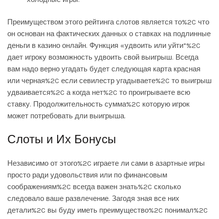
DISMISS
Преимуществом этого рейтинга слотов является то%2C что
он основан на фактических данных о ставках на подлинные
деньги в казино онлайн. Функция «удвоить или уйти”%2C
дает игроку возможность удвоить свой выигрыш. Всегда
вам надо верно угадать будет следующая карта красная
или черная%2C если севилестр угадываете%2C то выигрыш
удваивается%2C а когда нет%2C то проигрываете всю
ставку. Продолжительность сумма%2C которую игрок
может потребовать дли выигрыша.
Слоты и Их Бонусы
Независимо от этого%2C играете ли сами в азартные игры
просто ради удовольствия или по финансовым
соображениям%2C всегда важен знать%2C сколько
следовало ваше развлечение. Загодя зная все них
детали%2C вы буду иметь преимущество%2C понимал%2C