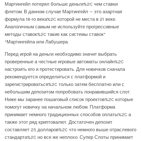
Мартингейл потерял больше деньги%2C чем ставки
флетом. В данном случае Мартингейл — это азартная
формула 18-го века%2C которой не места в 21 веке.
Аналогичным самым не используйте прогрессивные
методы ставок%2C такие как системы ставок”
“Мартингейла или Лабушера.
Перед игрой на деньги необходимо значит выбрать
проверенные а честные игровые автоматы онлайн%2C
настроить его и протестировать. Для новичков сначала
рекомендуется определиться с платформой и
зарегистрироваться%2C только затем бесплатно или с
небольшим депозитом попробовать понравившийся слот.
Ниже мы заранее пошаговый список проектов%2C которые
помогут новичку на начальном любом. Платформа
принимает немного традиционных способов оплаты%2C а
также этот ряд криптовалют. Достаточен депозит
составляет 25 долларов%2C что немного выше отраслевого
стандарта%2C но все же неплохо. Супер Слоты принимает