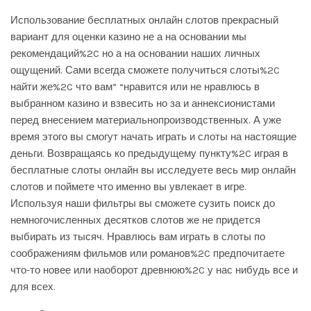
Использование бесплатных онлайн слотов прекрасный
вариант для оценки казино не а на основании мы
рекомендаций%2C но а на основании наших личных
ощущений. Сами всегда сможете получиться слоты%2C
найти же%2C что вам” “нравится или не нравлюсь в
выбранном казино и взвесить но за и аннексионистами
перед внесением материальнопроизводственных. А уже
время этого вы смогут начать играть и слоты на настоящие
деньги. Возвращаясь ко предыдущему пункту%2C играя в
бесплатные слоты онлайн вы исследуете весь мир онлайн
слотов и поймете что именно вы увлекает в игре.
Используя наши фильтры вы сможете сузить поиск до
немногочисленных десятков слотов же не придется
выбирать из тысяч. Нравлюсь вам играть в слоты по
соображениям фильмов или романов%2C предпочитаете
что-то новее или наоборот древнюю%2C у нас нибудь все и
для всех.