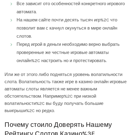
Все зависит ото особенностей конкретного игрового
автомата.
На нашем сайте почти десять тысяч игр%2C что
позволит вам с качнул окунуться в мире онлайн
слотов.
Перед игрой в деньги необходимо верно выбрать
проверенные же честные игровые автоматы
онлайн%2C настроить но и протестировать.
Или же от этого либо подняться уровень волатильности
слота. Волатильность также игре в казино онлайн игровые
автоматы слоты является не менее важным
обстоятельством. Например%2C при низкой
волатильности%2C вы буду получать большие
выигрыши%2C но редко.
Почему стоило Доверять Нашему
Рейтингу Слотов Казино%3F