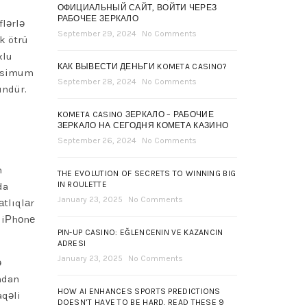
ОФИЦИАЛЬНЫЙ САЙТ, ВОЙТИ ЧЕРЕЗ
РАБОЧЕЕ ЗЕРКАЛО
lərlə
September 29, 2024
No Comments
k ötrü
xlu
КАК ВЫВЕСТИ ДЕНЬГИ KOMETA CASINO?
aksimum
September 28, 2024
No Comments
ündür.
KOMETA CASINO ЗЕРКАЛО – РАБОЧИЕ
ЗЕРКАЛО НА СЕГОДНЯ КОМЕТА КАЗИНО
September 26, 2024
No Comments
n
THE EVOLUTION OF SECRETS TO WINNING BIG
IN ROULETTE
da
January 23, 2025
No Comments
аtlıqlаr
n iРhоnе
PIN-UP CASINO: EĞLENCENIN VE KAZANCIN
ADRESI
January 23, 2025
No Comments
ə
ndan
HOW AI ENHANCES SPORTS PREDICTIONS
aqəli
DOESN’T HAVE TO BE HARD. READ THESE 9