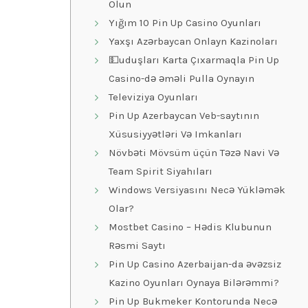
Olun
Yığım 10 Pin Up Casino Oyunları
Yaxşı Azərbaycan Onlayn Kazinoları
💵uduşları Karta Çıxarmaqla Pin Up
Casino-də əməli Pulla Oynayın
Televiziya Oyunları
Pin Up Azerbaycan Veb-saytının
Xüsusiyyətləri Və Imkanları
Növbəti Mövsüm üçün Təzə Navi Və
Team Spirit Siyahıları
Windows Versiyasını Necə Yükləmək
Olar?
Mostbet Casino – Hədis Klubunun
Rəsmi Saytı
Pin Up Casino Azerbaijan-da əvəzsiz
Kazino Oyunları Oynaya Bilərəmmi?
Pin Up Bukmeker Kontorunda Necə