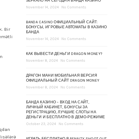
ЗЕРКАЛО НА СЕГОДНЯ БАНДА КАЗИНО
November 14, 2024
No Comments
BANDA CASINO ОФИЦИАЛЬНЫЙ САЙТ:
БОНУСЫ, ИГРОВЫЕ АВТОМАТЫ В КАЗИНО
. Bir
БАНДА
ymətli
November 14, 2024
No Comments
КАК ВЫВЕСТИ ДЕНЬГИ DRAGON MONEY?
an
November 8, 2024
No Comments
ДРАГОН МАНИ МОБИЛЬНАЯ ВЕРСИЯ
ОФИЦИАЛЬНЫЙ САЙТ DRAGON MONEY
November 8, 2024
No Comments
БАНДА КАЗИНО – ВХОД НА САЙТ,
ЛИЧНЫЙ КАБИНЕТ, БОНУСЫ ЗА
РЕГИСТРАЦИЮ, ЛУЧШИЕ СЛОТЫ НА
ДЕНЬГИ И БЕСПЛАТНО В ДЕМО-РЕЖИМЕ
October 23, 2024
No Comments
ıqdan
disələrə
ИГРАТЬ БЕСПЛАТНО В PENALTY SHOOT OUT