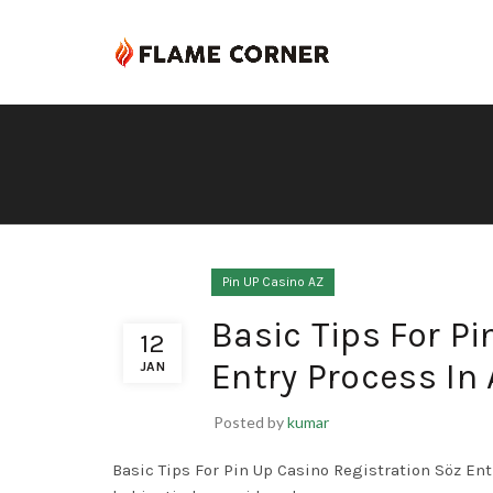
Pin UP Casino AZ
Basic Tips For P
12
Entry Process In
JAN
Posted by
kumar
Basic Tips For Pin Up Casino Registration Söz E