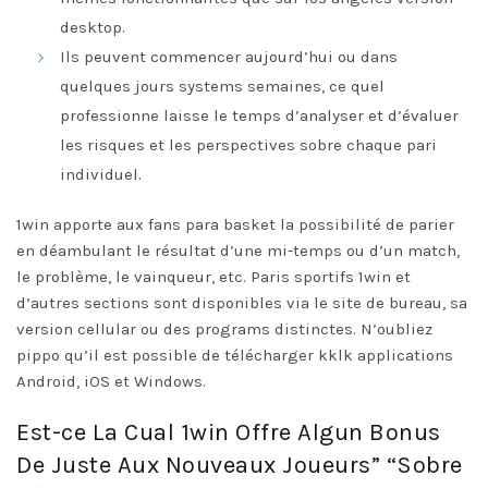
desktop.
Ils peuvent commencer aujourd’hui ou dans
quelques jours systems semaines, ce quel
professionne laisse le temps d’analyser et d’évaluer
les risques et les perspectives sobre chaque pari
individuel.
1win apporte aux fans para basket la possibilité de parier
en déambulant le résultat d’une mi-temps ou d’un match,
le problème, le vainqueur, etc. Paris sportifs 1win et
d’autres sections sont disponibles via le site de bureau, sa
version cellular ou des programs distinctes. N’oubliez
pippo qu’il est possible de télécharger kklk applications
Android, iOS et Windows.
Est-ce La Cual 1win Offre Algun Bonus
De Juste Aux Nouveaux Joueurs” “Sobre