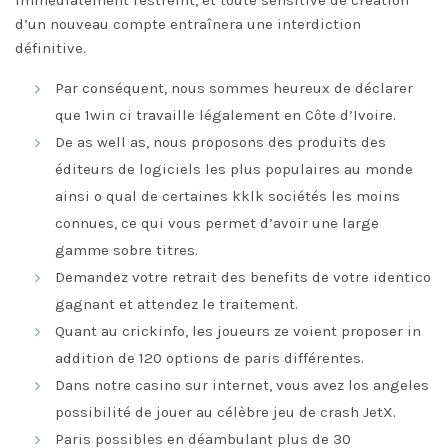
immédiatement restreint, et toute sensitive de création
d’un nouveau compte entraînera une interdiction
définitive.
Par conséquent, nous sommes heureux de déclarer
que 1win ci travaille légalement en Côte d’Ivoire.
De as well as, nous proposons des produits des
éditeurs de logiciels les plus populaires au monde
ainsi o qual de certaines kklk sociétés les moins
connues, ce qui vous permet d’avoir une large
gamme sobre titres.
Demandez votre retrait des benefits de votre identico
gagnant et attendez le traitement.
Quant au crickinfo, les joueurs ze voient proposer in
addition de 120 options de paris différentes.
Dans notre casino sur internet, vous avez los angeles
possibilité de jouer au célèbre jeu de crash JetX.
Paris possibles en déambulant plus de 30