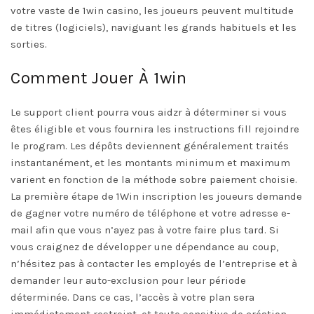
votre vaste de 1win casino, les joueurs peuvent multitude
de titres (logiciels), naviguant les grands habituels et les
sorties.
Comment Jouer À 1win
Le support client pourra vous aidzr à déterminer si vous
êtes éligible et vous fournira les instructions fill rejoindre
le program. Les dépôts deviennent généralement traités
instantanément, et les montants minimum et maximum
varient en fonction de la méthode sobre paiement choisie.
La première étape de 1Win inscription les joueurs demande
de gagner votre numéro de téléphone et votre adresse e-
mail afin que vous n’ayez pas à votre faire plus tard. Si
vous craignez de développer une dépendance au coup,
n’hésitez pas à contacter les employés de l’entreprise et à
demander leur auto-exclusion pour leur période
déterminée. Dans ce cas, l’accès à votre plan sera