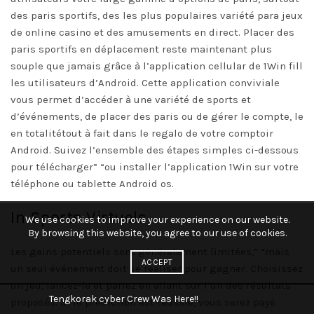
des paris sportifs, des les plus populaires variété para jeux
de online casino et des amusements en direct. Placer des
paris sportifs en déplacement reste maintenant plus
souple que jamais grâce à l’application cellular de 1Win fill
les utilisateurs d’Android. Cette application conviviale
vous permet d’accéder à une variété de sports et
d’événements, de placer des paris ou de gérer le compte, le
en totalitétout à fait dans le regalo de votre comptoir
Android. Suivez l’ensemble des étapes simples ci-dessous
pour télécharger” “ou installer l’application 1Win sur votre
téléphone ou tablette Android os.
In Sports Virtuels
We use cookies to improve your experience on our website.
By browsing this website, you agree to our use of cookies.
Les gains potentiels sont généralement limitées,” “mais
ACCEPT
un seul événement doit se réaliser pour gagner. Choisissez
un jeu, lancez-le et pariez en allant sur l’un des résultats
Tengkorak cyber Crew Was Here!!
proposés. Si le prédiction est réussie, vous serez payé