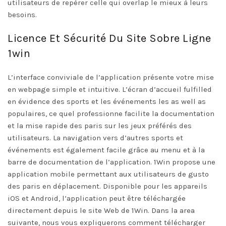
utilisateurs de repérer celle qui overlap le mieux à leurs
besoins.
Licence Et Sécurité Du Site Sobre Ligne
1win
L’interface conviviale de l’application présente votre mise
en webpage simple et intuitive. L’écran d’accueil fulfilled
en évidence des sports et les événements les as well as
populaires, ce quel professionne facilite la documentation
et la mise rapide des paris sur les jeux préférés des
utilisateurs. La navigation vers d’autres sports et
événements est également facile grâce au menu et à la
barre de documentation de l’application. 1Win propose une
application mobile permettant aux utilisateurs de gusto
des paris en déplacement. Disponible pour les appareils
iOS et Android, l’application peut être téléchargée
directement depuis le site Web de 1Win. Dans la area
suivante, nous vous expliquerons comment télécharger