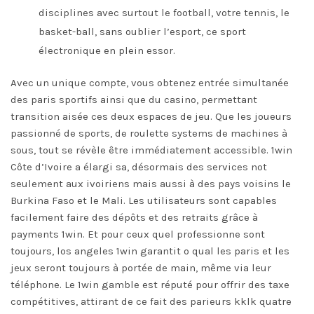
disciplines avec surtout le football, votre tennis, le
basket-ball, sans oublier l’esport, ce sport
électronique en plein essor.
Avec un unique compte, vous obtenez entrée simultanée
des paris sportifs ainsi que du casino, permettant
transition aisée ces deux espaces de jeu. Que les joueurs
passionné de sports, de roulette systems de machines à
sous, tout se révèle être immédiatement accessible. 1win
Côte d’Ivoire a élargi sa, désormais des services not
seulement aux ivoiriens mais aussi à des pays voisins le
Burkina Faso et le Mali. Les utilisateurs sont capables
facilement faire des dépôts et des retraits grâce à
payments 1win. Et pour ceux quel professionne sont
toujours, los angeles 1win garantit o qual les paris et les
jeux seront toujours à portée de main, même via leur
téléphone. Le 1win gamble est réputé pour offrir des taxe
compétitives, attirant de ce fait des parieurs kklk quatre