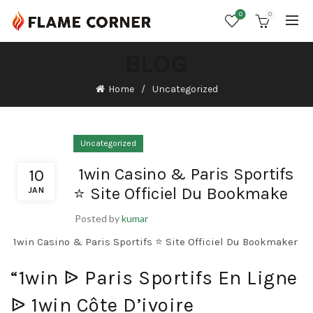
0
0
BLOG
Home
Uncategorized
Uncategorized
️ 1win Casino & Paris Sportifs
10
⭐️ Site Officiel Du Bookmake
JAN
Posted by
kumar
️ 1win Casino & Paris Sportifs ⭐️ Site Officiel Du Bookmaker
“1win ᐉ Paris Sportifs En Ligne
ᐉ 1win Côte D’ivoire