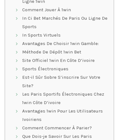
Ligne 1win
Comment Jouer À 1win
In Ci Bet Marchés De Paris Ou Ligne De
Sports
In Sports Virtuels
Avantages De Choisir 1win Gamble:
Méthode De Dépôt 1win Bet
Site Officiel 1win En Côte D’ivoire
Sports Électroniques
Est-il Sûr Sobre S’inscrire Sur Votre
Site?
Les Paris Sportifs Électroniques Chez
1win Côte D’ivoire
Avantages 1win Pour Les Utilisateurs
Ivoiriens
Comment Commencer À Parier?
Que Dois-je Savoir Sur Les Paris