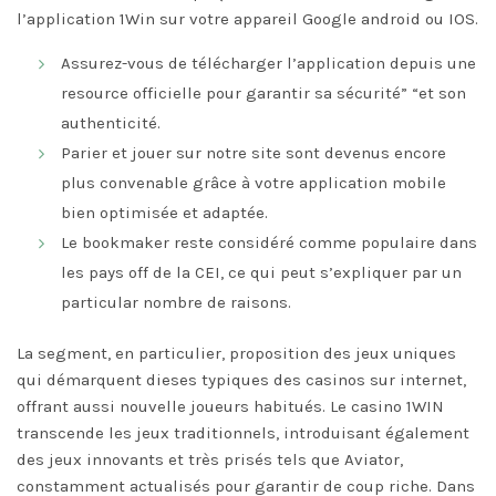
l’application 1Win sur votre appareil Google android ou IOS.
Assurez-vous de télécharger l’application depuis une
resource officielle pour garantir sa sécurité” “et son
authenticité.
Parier et jouer sur notre site sont devenus encore
plus convenable grâce à votre application mobile
bien optimisée et adaptée.
Le bookmaker reste considéré comme populaire dans
les pays off de la CEI, ce qui peut s’expliquer par un
particular nombre de raisons.
La segment, en particulier, proposition des jeux uniques
qui démarquent dieses typiques des casinos sur internet,
offrant aussi nouvelle joueurs habitués. Le casino 1WIN
transcende les jeux traditionnels, introduisant également
des jeux innovants et très prisés tels que Aviator,
constamment actualisés pour garantir de coup riche. Dans