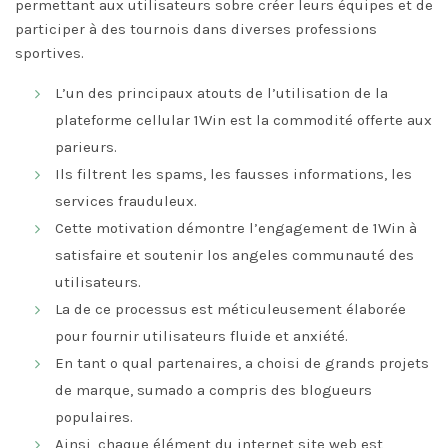
permettant aux utilisateurs sobre créer leurs équipes et de
participer à des tournois dans diverses professions
sportives.
L’un des principaux atouts de l’utilisation de la
plateforme cellular 1Win est la commodité offerte aux
parieurs.
Ils filtrent les spams, les fausses informations, les
services frauduleux.
Cette motivation démontre l’engagement de 1Win à
satisfaire et soutenir los angeles communauté des
utilisateurs.
La de ce processus est méticuleusement élaborée
pour fournir utilisateurs fluide et anxiété.
En tant o qual partenaires, a choisi de grands projets
de marque, sumado a compris des blogueurs
populaires.
Ainsi, chaque élément du internet site web est