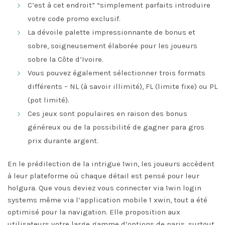
C’est à cet endroit” “simplement parfaits introduire
votre code promo exclusif.
La dévoile palette impressionnante de bonus et
sobre, soigneusement élaborée pour les joueurs
sobre la Côte d’Ivoire.
Vous pouvez également sélectionner trois formats
différents – NL (à savoir illimité), FL (limite fixe) ou PL
(pot limité).
Ces jeux sont populaires en raison des bonus
généreux ou de la possibilité de gagner para gros
prix durante argent.
En le prédilection de la intrigue 1win, les joueurs accèdent
à leur plateforme où chaque détail est pensé pour leur
holgura. Que vous deviez vous connecter via 1win login
systems même via l’application mobile 1 xwin, tout a été
optimisé pour la navigation. Elle proposition aux
utilisateurs votre large gamme d’options de paris, surtout