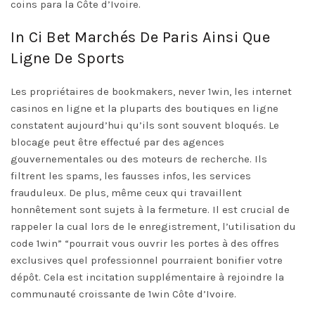
coins para la Côte d’Ivoire.
In Ci Bet Marchés De Paris Ainsi Que
Ligne De Sports
Les propriétaires de bookmakers, never 1win, les internet
casinos en ligne et la pluparts des boutiques en ligne
constatent aujourd’hui qu’ils sont souvent bloqués. Le
blocage peut être effectué par des agences
gouvernementales ou des moteurs de recherche. Ils
filtrent les spams, les fausses infos, les services
frauduleux. De plus, même ceux qui travaillent
honnêtement sont sujets à la fermeture. Il est crucial de
rappeler la cual lors de le enregistrement, l’utilisation du
code 1win” “pourrait vous ouvrir les portes à des offres
exclusives quel professionnel pourraient bonifier votre
dépôt. Cela est incitation supplémentaire à rejoindre la
communauté croissante de 1win Côte d’Ivoire.