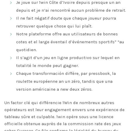
Je joue sur 1win Côte d’Ivoire depuis presque un an
depuis et je n’ai rencontré aucun problème de retrait.
Il ne fait négatif doute que chaque joueur pourra
retrouver quelque chose qui lui plaît.
Notre plateforme offre aux utilisateurs de bonnes
cotes et el large éventail d’événements sportifs” “au
quotidien.
Il s’agit d’un jeu en ligne productivo sur lequel en
totalité le monde peut gagner.
Chaque transformación diffère, par pressbook, la
roulette européenne an un zéro, tandis que una
version américaine a new deux zéros.
Un factor clé qui différencie 1Win de nombreux autres
opérateurs est leur engagement envers une expérience de
tableau sûre et culpable. 1win opère sous une licence
officielle obtenue auprès de la commission rate des jeux
sobre Curaçao. Ce file confirme la légalité du bureau du