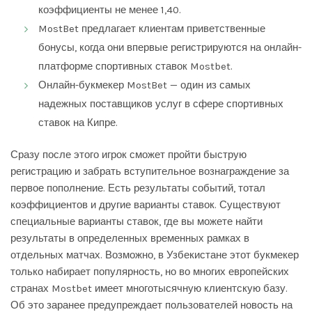
коэффициенты не менее 1,40.
MostBet предлагает клиентам приветственные
бонусы, когда они впервые регистрируются на онлайн-
платформе спортивных ставок Mostbet.
Онлайн-букмекер MostBet — один из самых
надежных поставщиков услуг в сфере спортивных
ставок на Кипре.
Сразу после этого игрок сможет пройти быструю
регистрацию и забрать вступительное вознаграждение за
первое пополнение. Есть результаты событий, тотал
коэффициентов и другие варианты ставок. Существуют
специальные варианты ставок, где вы можете найти
результаты в определенных временных рамках в
отдельных матчах. Возможно, в Узбекистане этот букмекер
только набирает популярность, но во многих европейских
странах Mostbet имеет многотысячную клиентскую базу.
Об это заранее предупреждает пользователей новость на