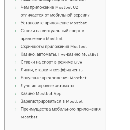
Чем приложение Mostbet UZ
отличается от мобильной версии?
Установите приложение Mostbet
Ставки на виртуальный спорт в
приложении Mostbet
Скриншоты приложения Mostbet
Казино, автоматы, live-казино MostBet
Ставки на спорт в режиме Live
Линия, ставки и коэффициенты
Бонусные предложения Mostbet
Лучшие игровые автоматы
Казино Mostbet App
Зарегистрироваться в Mostbet
Преимущества мобильного приложения
Mostbet