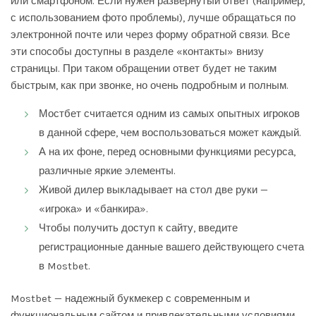
или смартфоном. Если нужен развернутый ответ (например,
с использованием фото проблемы), лучше обращаться по
электронной почте или через форму обратной связи. Все
эти способы доступны в разделе «контакты» внизу
страницы. При таком обращении ответ будет не таким
быстрым, как при звонке, но очень подробным и полным.
Мостбет считается одним из самых опытных игроков
в данной сфере, чем воспользоваться может каждый.
А на их фоне, перед основными функциями ресурса,
различные яркие элементы.
Живой дилер выкладывает на стол две руки —
«игрока» и «банкира».
Чтобы получить доступ к сайту, введите
регистрационные данные вашего действующего счета
в Mostbet.
Mostbet — надежный букмекер с современным и
функциональным сайтом и привлекательными условиями