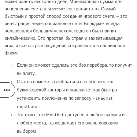
может занять несколько дней. Минимальная сумма для
пополнения счета в Mostbet составляет €10. Самый
быстрый и простой способ создания игрового счета — это
регистрация через социальные сети. Блэкджек всегда
пользовался большим успехом, когда он был принят
онлайн-казино. Это простая, быстрая и захватывающая
игра, и все острые ощущения сохраняются в онлайновой
форме.
Если он сможет сделать это без перебора, то получит
выплату.
Статья поможет разобраться в особенностях
букмекерской конторы и подскажет как быстро
установить приложение по запросу «skachat
mostbet».
Тот факт, что Mostbet доступен в любое время и из
любого места, также делает его очень хорошим
выбором.