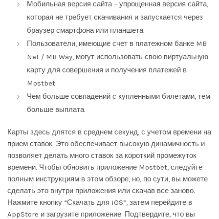
Мобильная версия сайта – упрощенная версия сайта,
которая не требует скачивания и запускается через
браузер смартфона или планшета.
Пользователи, имеющие счет в платежном банке MB
Net / MB Way, могут использовать свою виртуальную
карту для совершения и получения платежей в
Mostbet.
Чем больше совпадений с купленными билетами, тем
больше выплата.
Карты здесь длятся в среднем секунд, с учетом времени на
прием ставок. Это обеспечивает высокую динамичность и
позволяет делать много ставок за короткий промежуток
времени. Чтобы обновить приложение Mostbet, следуйте
полным инструкциям в этом обзоре, но, по сути, вы можете
сделать это внутри приложения или скачав все заново.
Нажмите кнопку “Скачать для iOS”, затем перейдите в
AppStore и загрузите приложение. Подтвердите, что вы