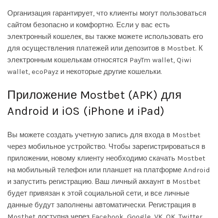
Организация гарантирует, что клиенты могут пользоваться
сайтом безопасно и комфортно. Если у вас есть
электронный кошелек, вы также можете использовать его
для осуществления платежей или депозитов в Mostbet. К
электронным кошелькам относятся PayTm wallet, Qiwi
wallet, ecoPayz и некоторые другие кошельки.
Приложение Mostbet (APK) для
Android и iOS (iPhone и iPad)
Вы можете создать учетную запись для входа в Mostbet
через мобильное устройство. Чтобы зарегистрироваться в
приложении, новому клиенту необходимо скачать Mostbet
на мобильный телефон или планшет на платформе Android
и запустить регистрацию. Ваш личный аккаунт в Mostbet
будет привязан к этой социальной сети, и все личные
данные будут заполнены автоматически. Регистрация в
Mostbet доступна через Facebook, Google, VK, OK, Twitter.