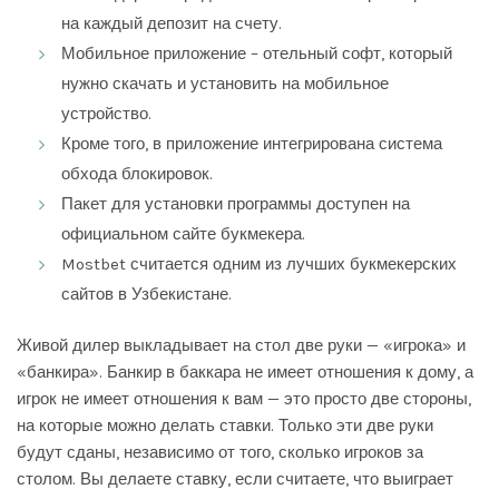
на каждый депозит на счету.
Мобильное приложение – отельный софт, который
нужно скачать и установить на мобильное
устройство.
Кроме того, в приложение интегрирована система
обхода блокировок.
Пакет для установки программы доступен на
официальном сайте букмекера.
Mostbet считается одним из лучших букмекерских
сайтов в Узбекистане.
Живой дилер выкладывает на стол две руки — «игрока» и
«банкира». Банкир в баккара не имеет отношения к дому, а
игрок не имеет отношения к вам — это просто две стороны,
на которые можно делать ставки. Только эти две руки
будут сданы, независимо от того, сколько игроков за
столом. Вы делаете ставку, если считаете, что выиграет