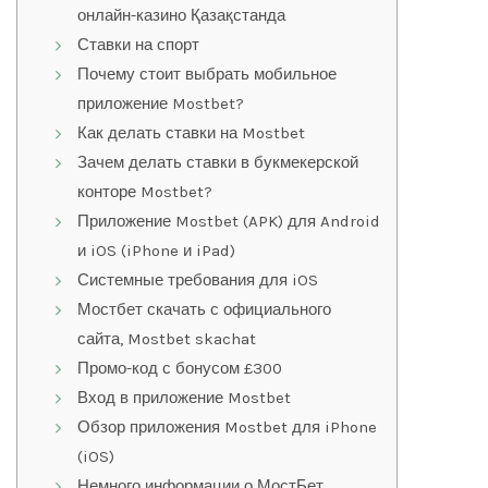
онлайн-казино Қазақстанда
Ставки на спорт
Почему стоит выбрать мобильное
приложение Mostbet?
Как делать ставки на Mostbet
Зачем делать ставки в букмекерской
конторе Mostbet?
Приложение Mostbet (APK) для Android
и iOS (iPhone и iPad)
Системные требования для iOS
Мостбет скачать с официального
сайта, Mostbet skachat
Промо-код с бонусом £300
Вход в приложение Mostbet
Обзор приложения Mostbet для iPhone
(iOS)
Немного информации о МостБет