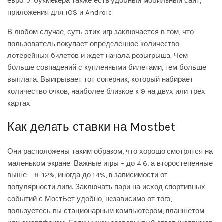
евро. У букмекера также есть удобный мобильный сайт,
приложения для iOS и Android.
В любом случае, суть этих игр заключается в том, что
пользователь покупает определенное количество
лотерейных билетов и ждет начала розыгрыша. Чем
больше совпадений с купленными билетами, тем больше
выплата. Выигрывает тот соперник, который набирает
количество очков, наиболее близкое к 9 на двух или трех
картах.
Как делать ставки на Mostbet
Они расположены таким образом, что хорошо смотрятся на
маленьком экране. Важные игры – до 4.6, а второстепенные
выше – 8–12%, иногда до 14%, в зависимости от
популярности лиги. Заключать пари на исход спортивных
событий с МостБет удобно, независимо от того,
пользуетесь вы стационарным компьютером, планшетом