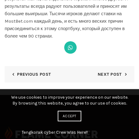
результаты всегда радуют пользователей и приносят им
большие выигрыши. Тысячи игроков делают ставки на
MostBet.com каждый день, и есть много веских причин
присоединиться к этому спортбуку, который доступен в
более чем 90 странах.
PREVIOUS POST
NEXT POST
We use cookies to improve your experience on our website.
By browsing this website, you agree to our use of cookies.
ACCEPT
Tengkorak cyber Crew Was Here!!