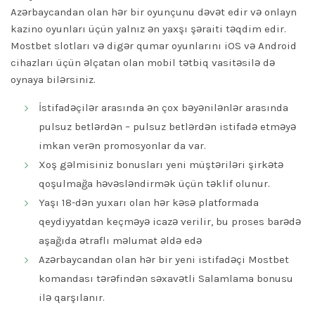
Azərbaycandan olan hər bir oyunçunu dəvət edir və onlayn
kazino oyunları üçün yalnız ən yaxşı şəraiti təqdim edir.
Mostbet slotları və digər qumar oyunlarını iOS və Android
cihazları üçün əlçatan olan mobil tətbiq vasitəsilə də
oynaya bilərsiniz.
İstifadəçilər arasında ən çox bəyənilənlər arasında
pulsuz betlərdən – pulsuz betlərdən istifadə etməyə
imkan verən promosyonlar da var.
Xoş gəlmisiniz bonusları yeni müştəriləri şirkətə
qoşulmağa həvəsləndirmək üçün təklif olunur.
Yaşı 18-dən yuxarı olan hər kəsə platformada
qeydiyyatdan keçməyə icazə verilir, bu proses barədə
aşağıda ətraflı məlumat əldə edə
Azərbaycandan olan hər bir yeni istifadəçi Mostbet
komandası tərəfindən səxavətli Salamlama bonusu
ilə qarşılanır.