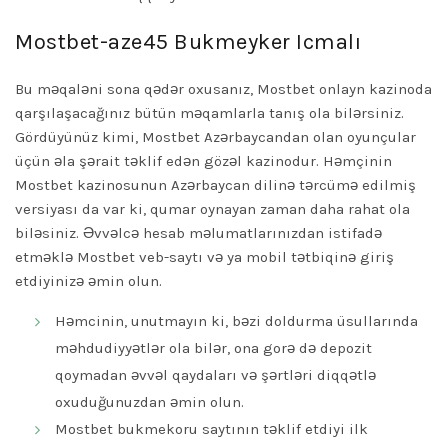
Mostbet-aze45 Bukmeyker Icmalı
Bu məqaləni sona qədər oxusanız, Mostbet onlayn kazinoda
qarşılaşacağınız bütün məqamlarla tanış ola bilərsiniz.
Gördüyünüz kimi, Mostbet Azərbaycandan olan oyunçular
üçün əla şərait təklif edən gözəl kazinodur. Həmçinin
Mostbet kazinosunun Azərbaycan dilinə tərcümə edilmiş
versiyası da var ki, qumar oynayan zaman daha rahat ola
biləsiniz. Əvvəlcə hesab məlumatlarınızdan istifadə
etməklə Mostbet veb-saytı və ya mobil tətbiqinə giriş
etdiyinizə əmin olun.
Həmcinin, unutmayın ki, bəzi doldurma üsullarında
məhdudiyyətlər ola bilər, ona gorə də depozit
qoymadan əvvəl qaydaları və şərtləri diqqətlə
oxuduğunuzdan əmin olun.
Mostbet bukmekoru saytının təklif etdiyi ilk