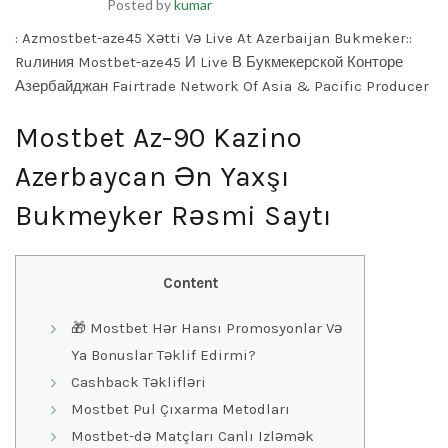
Posted by
kumar
: Azmostbet-aze45 Xətti Və Live At Azerbaijan Bukmeker::
Ruлиния Mostbet-aze45 И Live В Букмекерской Конторе
Азербайджан Fairtrade Network Of Asia & Pacific Producer
Mostbet Az-90 Kazino
Azerbaycan Ən Yaxşı
Bukmeyker Rəsmi Saytı
Content
🎁 Mostbet Hər Hansı Promosyonlar Və
Ya Bonuslar Təklif Edirmi?
Cashback Təklifləri
Mostbet Pul Çıxarma Metodları
Mostbet-də Matçları Canlı Izləmək