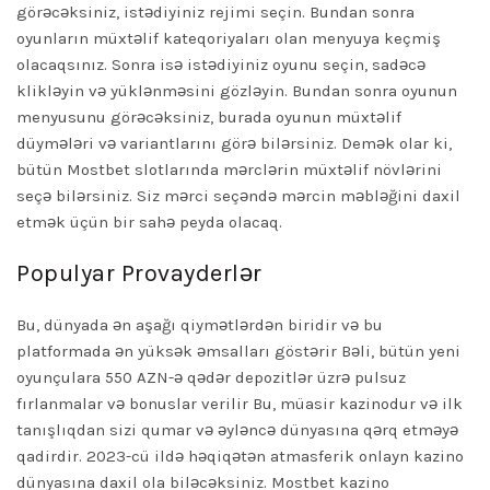
görəcəksiniz, istədiyiniz rejimi seçin. Bundan sonra
oyunların müxtəlif kateqoriyaları olan menyuya keçmiş
olacaqsınız. Sonra isə istədiyiniz oyunu seçin, sadəcə
klikləyin və yüklənməsini gözləyin. Bundan sonra oyunun
menyusunu görəcəksiniz, burada oyunun müxtəlif
düymələri və variantlarını görə bilərsiniz. Demək olar ki,
bütün Mostbet slotlarında mərclərin müxtəlif növlərini
seçə bilərsiniz. Siz mərci seçəndə mərcin məbləğini daxil
etmək üçün bir sahə peyda olacaq.
Populyar Provayderlər
Bu, dünyada ən aşağı qiymətlərdən biridir və bu
platformada ən yüksək əmsalları göstərir Bəli, bütün yeni
oyunçulara 550 AZN-ə qədər depozitlər üzrə pulsuz
fırlanmalar və bonuslar verilir Bu, müasir kazinodur və ilk
tanışlıqdan sizi qumar və əyləncə dünyasına qərq etməyə
qadirdir. 2023-cü ildə həqiqətən atmasferik onlayn kazino
dünyasına daxil ola biləcəksiniz. Mostbet kazino