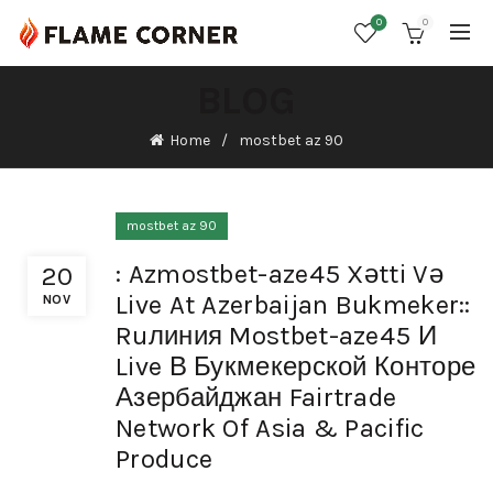
0
0
BLOG
Home
mostbet az 90
mostbet az 90
: Azmostbet-aze45 Xətti Və
20
Live At Azerbaijan Bukmeker::
NOV
Ruлиния Mostbet-aze45 И
Live В Букмекерской Конторе
Азербайджан Fairtrade
Network Of Asia & Pacific
Produce