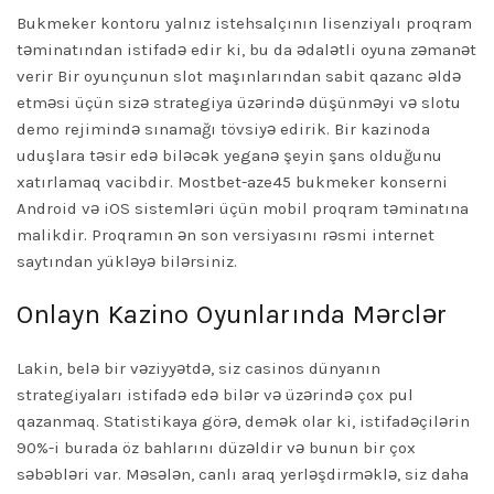
Bukmeker kontoru yalnız istehsalçının lisenziyalı proqram
təminatından istifadə edir ki, bu da ədalətli oyuna zəmanət
verir Bir oyunçunun slot maşınlarından sabit qazanc əldə
etməsi üçün sizə strategiya üzərində düşünməyi və slotu
demo rejimində sınamağı tövsiyə edirik. Bir kazinoda
uduşlara təsir edə biləcək yeganə şeyin şans olduğunu
xatırlamaq vacibdir. Mostbet-aze45 bukmeker konserni
Android və iOS sistemləri üçün mobil proqram təminatına
malikdir. Proqramın ən son versiyasını rəsmi internet
saytından yükləyə bilərsiniz.
Onlayn Kazino Oyunlarında Mərclər
Lakin, belə bir vəziyyətdə, siz casinos dünyanın
strategiyaları istifadə edə bilər və üzərində çox pul
qazanmaq. Statistikaya görə, demək olar ki, istifadəçilərin
90%-i burada öz bahlarını düzəldir və bunun bir çox
səbəbləri var. Məsələn, canlı araq yerləşdirməklə, siz daha