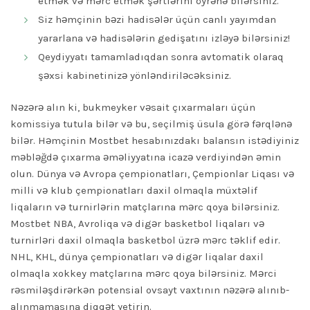
etmək və mərc etmək şərtlərini öyrənə bilərsiniz.
Siz həmçinin bəzi hadisələr üçün canlı yayımdan
yararlana və hadisələrin gedişatını izləyə bilərsiniz!
Qeydiyyatı tamamladıqdan sonra avtomatik olaraq
şəxsi kabinetinizə yönləndiriləcəksiniz.
Nəzərə alın ki, bukmeyker vəsait çıxarmaları üçün
komissiya tutula bilər və bu, seçilmiş üsula görə fərqlənə
bilər. Həmçinin Mostbet hesabınızdakı balansın istədiyiniz
məbləğdə çıxarma əməliyyatına icazə verdiyindən əmin
olun. Dünya və Avropa çempionatları, Çempionlar Liqası və
milli və klub çempionatları daxil olmaqla müxtəlif
liqaların və turnirlərin matçlarına mərc qoya bilərsiniz.
Mostbet NBA, Avroliqa və digər basketbol liqaları və
turnirləri daxil olmaqla basketbol üzrə mərc təklif edir.
NHL, KHL, dünya çempionatları və digər liqalar daxil
olmaqla xokkey matçlarına mərc qoya bilərsiniz. Mərci
rəsmiləşdirərkən potensial ovsayt vaxtının nəzərə alınıb-
alınmamasına diqqət yetirin.