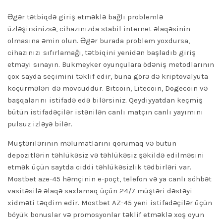
Əgər tətbiqdə giriş etməklə bağlı problemlə
üzləşirsinizsə, cihazınızda stabil internet əlaqəsinin
olmasına əmin olun. Əgər burada problem yoxdursa,
cihazınızı sıfırlamağı, tətbiqini yenidən başladıb giriş
etməyi sınayın. Bukmeyker oyunçulara ödəniş metodlarının
çox sayda seçimini təklif edir, buna görə də kriptovalyuta
köçürmələri də mövcuddur. Bitcoin, Litecoin, Dogecoin və
başqalarını istifadə edə bilərsiniz. Qeydiyyatdan keçmiş
bütün istifadəçilər istənilən canlı matçın canlı yayımını
pulsuz izləyə bilər.
Müştərilərinin məlumatlarını qorumaq və bütün
depozitlərin təhlükəsiz və təhlükəsiz şəkildə edilməsini
etmək üçün saytda ciddi təhlükəsizlik tədbirləri var.
Mostbet aze-45 həmçinin e-poçt, telefon və ya canlı söhbət
vasitəsilə əlaqə saxlamaq üçün 24/7 müştəri dəstəyi
xidməti təqdim edir. Mostbet AZ-45 yeni istifadəçilər üçün
böyük bonuslar və promosyonlar təklif etməklə xoş oyun