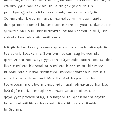
2% səviyyəsində saxlanılır. Lakin çox şey turnirin
populyarlığından və konkret matçdan asılıdır. Əgər
Çempionlar Liqasının qrup mərhələsinin matçı haqda
danışırıqsa, deməli, bukmekorun komissiyası 1%-dən azdır.
Şirkətin bu üsulu hər birimizin istifadə etməli olduğu ən
yüksək koeffekti zəmanət verir.
Nə qədər tez-tez oynasanız, qumarın mahiyyətinə o qədər
tez vara biləcəksiniz. Səhifənin yuxarı sağ küncündə
qırmızı-narıncı “Qeydiyyatdan” düyməsini sıxın. Bet Builder
ilə siz müxtəlif əmsallarla müxtəlif seçimləri bir mərc
kuponunda birləşdirərək fərdi mərclər yarada bilərsiniz
mostbet apk download. MostBet Azərbaycand mərc
təcrübəsinin olub-olmamasından asılı olmayaraq hər kəs
özü üçün sərfəli matçlar və mərclər tapa bilər. Siz
qeydiyyat prosesini uğurla başa vurduqdan sonra saytın
bütün xidmətlərindən rahat və sürətli istifadə edə
bilərsiniz.