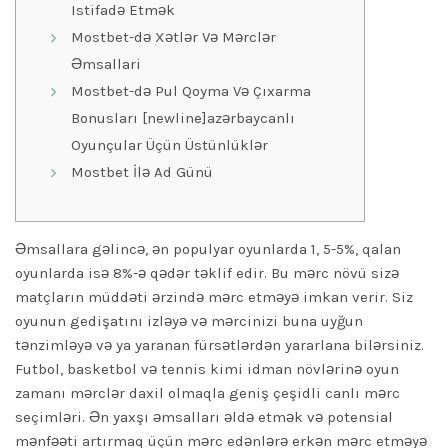
Istifadə Etmək
Mostbet-də Xətlər Və Mərclər
Əmsallari
Mostbet-də Pul Qoyma Və Çıxarma
Bonusları [newline]azərbaycanlı
Oyunçular Üçün Üstünlüklər
Mostbet İlə Ad Günü
Əmsallara gəlincə, ən populyar oyunlarda 1, 5-5%, qalan
oyunlarda isə 8%-ə qədər təklif edir. Bu mərc növü sizə
matçların müddəti ərzində mərc etməyə imkan verir. Siz
oyunun gedişatını izləyə və mərcinizi buna uyğun
tənzimləyə və ya yaranan fürsətlərdən yararlana bilərsiniz.
Futbol, ​​basketbol və tennis kimi idman növlərinə oyun
zamanı mərclər daxil olmaqla geniş çeşidli canlı mərc
seçimləri. Ən yaxşı əmsalları əldə etmək və potensial
mənfəəti artırmaq üçün mərc edənlərə erkən mərc etməyə