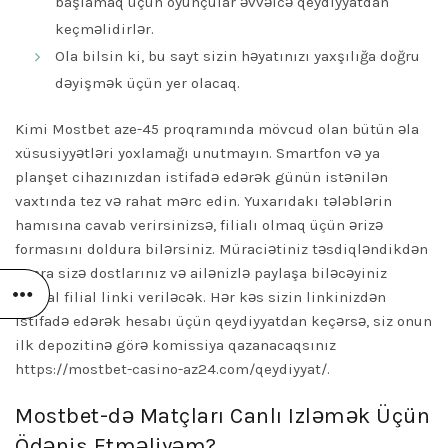
başlamaq üçün oyunçular əvvəlcə qeydiyyatdan
keçməlidirlər.
Ola bilsin ki, bu sayt sizin həyatınızı yaxşılığa doğru
dəyişmək üçün yer olacaq.
Kimi Mostbet aze-45 proqramında mövcud olan bütün əla
xüsusiyyətləri yoxlamağı unutmayın. Smartfon və ya
planşet cihazınızdan istifadə edərək günün istənilən
vaxtında tez və rahat mərc edin. Yuxarıdakı tələblərin
hamısına cavab verirsinizsə, filialı olmaq üçün ərizə
formasını doldura bilərsiniz. Müraciətiniz təsdiqləndikdən
sonra sizə dostlarınız və ailənizlə paylaşa biləcəyiniz
unikal filial linki veriləcək. Hər kəs sizin linkinizdən
istifadə edərək hesabı üçün qeydiyyatdan keçərsə, siz onun
ilk depozitinə görə komissiya qazanacaqsınız
https://mostbet-casino-az24.com/qeydiyyat/
.
Mostbet-də Matçları Canlı Izləmək Üçün
Ödəniş Etməliyəm?