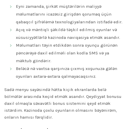
Eyni zamanda, şirkət müştərilərin maliyyə
məlumatlarını icazəsiz girişdən qorumaq üçün
qabaqcıl şifrələmə texnologiyalarından istifadə edir.
Açıq və məntiqli şəkildə təşkil edilmiş oyunlar və
xüsusiyyətlərlə kazinoda naviqasiya etmək asandır.
Məlumatları təyin etdikdən sonra oyunçu görünən
pəncərəyə daxil edilməli olan kodla SMS və ya
məktub göndərir.
Beləcə nə vaxtsa qarşınıza çıxmış xoşunuza gələn
oyunları axtara-axtara qalmayacaqsınız.
Sadə menyu sayəsində hətta kiçik ekranlarda belə
bölmələr arasında keçid etmək asandır. Qeydiyyat bonusu
daxil olmaqla səxavətli bonus sistemini qeyd etmək
istərdim. Kazinoda çoxlu oyunların olmasını bəyənirəm,
onların hamısı fərqlidir.