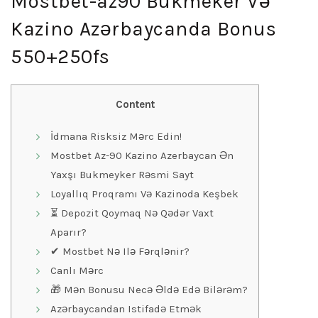
Mostbet-az90 Bukmeker Və
Kazino Azərbaycanda Bonus
550+250fs
Content
İdmana Risksiz Mərc Edin!
Mostbet Az-90 Kazino Azerbaycan Ən
Yaxşı Bukmeyker Rəsmi Sayt
Loyallıq Proqramı Və Kazinoda Keşbek
⏳ Depozit Qoymaq Nə Qədər Vaxt
Aparır?
✔ Mostbet Nə Ilə Fərqlənir?
Canlı Mərc
🎁 Mən Bonusu Necə Əldə Edə Bilərəm?
Azərbaycandan Istifadə Etmək