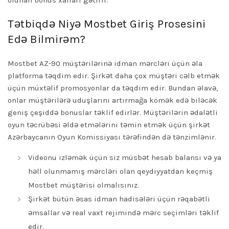
olunan bonus xalları gətirir.
Tətbiqdə Niyə Mostbet Giriş Prosesini
Edə Bilmirəm?
Mostbet AZ-90 müştərilərinə idman mərcləri üçün əla
platforma təqdim edir. Şirkət daha çox müştəri cəlb etmək
üçün müxtəlif promosyonlar da təqdim edir. Bundan əlavə,
onlar müştərilərə uduşlarını artırmağa kömək edə biləcək
geniş çeşiddə bonuslar təklif edirlər. Müştərilərin ədalətli
oyun təcrübəsi əldə etmələrini təmin etmək üçün şirkət
Azərbaycanın Oyun Komissiyası tərəfindən də tənzimlənir.
Videonu izləmək üçün siz müsbət hesab balansı və ya
həll olunmamış mərcləri olan qeydiyyatdan keçmiş
Mostbet müştərisi olmalısınız.
Şirkət bütün əsas idman hadisələri üçün rəqabətli
əmsallar və real vaxt rejimində mərc seçimləri təklif
edir.