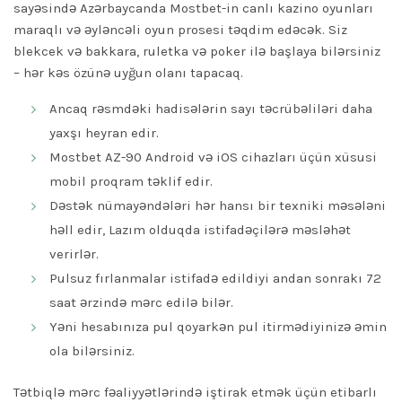
sayəsində Azərbaycanda Mostbet-in canlı kazino oyunları
maraqlı və əyləncəli oyun prosesi təqdim edəcək. Siz
blekcek və bakkara, ruletka və poker ilə başlaya bilərsiniz
– hər kəs özünə uyğun olanı tapacaq.
Ancaq rəsmdəki hadisələrin sayı təcrübəliləri daha
yaxşı heyran edir.
Mostbet AZ-90 Android və iOS cihazları üçün xüsusi
mobil proqram təklif edir.
Dəstək nümayəndələri hər hansı bir texniki məsələni
həll edir, Lazım olduqda istifadəçilərə məsləhət
verirlər.
Pulsuz fırlanmalar istifadə edildiyi andan sonrakı 72
saat ərzində mərc edilə bilər.
Yəni hesabınıza pul qoyarkən pul itirmədiyinizə əmin
ola bilərsiniz.
Tətbiqlə mərc fəaliyyətlərində iştirak etmək üçün etibarlı