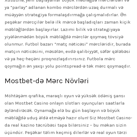
Xüsusilə, yeni başlayanlar böyük məbləğdə mərclərdən və
ya “parlay” adlanan kombo mərclərdən uzaq durmalı və
müəyyən strategiya formalaşdırmağa çalışmalıdırlar. Ən
peşəkar mərcçilər belə ilk mərcə başladıqları zaman kiçik
məbləğlərdən başlayırlar. Lazımi bilik və strategiyaya
yiyələnmədən böyük məbləğdə mərclər qoymaq tövsiyə
olunmur. Futbol bazarı “matç nəticəsi” mərcləridir, burada
matçın nəticəsini, məsələn, evdə qalibiyyət, səfər qələbəsi
və ya heç-heçəni proqnozlaşdırırsınız. Futbola mərc
qoymağın ən yaxşı yolu pointspread-ə tək mərc qoymaqdır.
Mostbet-də Mərc Növləri
Möhtəşəm qrafika, maraqlı oyun və yüksək ödəniş şansı
olan Mostbet Casino onlayn slotları oyunçuları saatlarla
əyləndirəcək. Oynamağa elə bu gün başlayın və böyük
məbləğdə uduş əldə etməyə hazır olun! Siz Mostbet Casino-
da real kazino təcrübəsi tapa bilərsiniz – bu məkan sizin
üçündür. Peşəkar təlim keçmiş dilerlər və real oyun tərzi