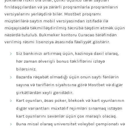
yükləmə riskli ola bilər, çünki üçüncü tərəf saytları
fırıldaqçılardan və ya zərərli proqramlarla proqramların
versiyalarını yerləşdirə bilər. Mostbet proqramı
müştərilərə saytın mobil versiyasından istifadə ilə
müqayisədə təkmilləşdirilmiş təcrübə təqdim etmək üçün
nəzərdə tutulub. Bukmeker kontoru Curacao tərəfindən
verilmiş rəsmi lisenziya əsasında fəaliyyət göstərir.
Siz bankınızı artırmaq üçün, kazinoya daxil olaraq,
hər zaman əlverişli bonus təkliflərini izləyə
bilərsiniz.
Bazarda rəqabət olmadığı üçün onun saytı fənlərin
sayına və tariflərin siyahısına görə Mostbet və digər
şirkətlərdən xeyli geridədir.
Kart oyunları, əsas poker, blekcek və kart oyunlarının
digər variantları müxtəlif rejimləri sınamaq istəyən
kart oyunlarını sevənlər üçün çox maraqlı olacaq.
Buna misal olaraq universitet voleybol çempionatı və