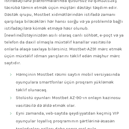
istifadəçilərə platformalarında qüsursuz və qənaətbəxş
DISMISS
təcrübə təmin etmək üçün müştəri dəstəyi təqdim edir.
Dəstək qrupu, Mostbet xidmətlərindən istifadə zamanı
qarşılaşa biləcəkləri hər hansı sorğu və ya problemlə bağlı
istifadəçilərə kömək etməyə həsr olunub.
[newline]İstəyinizdən asılı olaraq canlı söhbət, e-poçt və ya
telefon da daxil olmaqla müxtəlif kanallar vasitəsilə
onlarla əlaqə saxlaya bilərsiniz. Mostbet-AZ91 mərc etmək
üçün müxtəlif idman yarışlarını təklif edən məşhur mərc
saytıdır.
Həmçinin Mostbet rəsmi saytın mobil versiyasında
oyunçulara smartfonlar üçün proqram yükləmək
təklif olunacaq.
Stolüstü oyunları Mostbet AZ-90-ın onlayn kazinosu
vasitəsilə də əldə etmək olar.
Eyni zamanda, veb-saytda qeydiyyatdan keçmiş VIP
oyunçular loyallıq proqramının şərtlərinə əsasən
topladıqları xalları daha sonra real pula