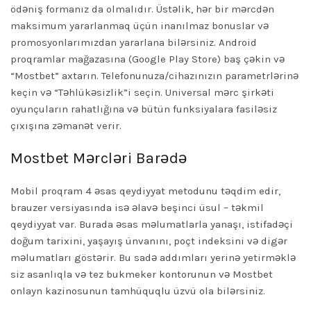
ödəniş formanız da olmalıdır. Üstəlik, hər bir mərcdən
maksimum yararlanmaq üçün inanılmaz bonuslar və
promosyonlarımızdan yararlana bilərsiniz. Android
proqramlar mağazasına (Google Play Store) baş çəkin və
“Mostbet” axtarın. Telefonunuza/cihazınızın parametrlərinə
keçin və “Təhlükəsizlik”i seçin. Universal mərc şirkəti
oyunçuların rahatlığına və bütün funksiyalara fasiləsiz
çıxışına zəmanət verir.
Mostbet Mərcləri Barədə
Mobil proqram 4 əsas qeydiyyat metodunu təqdim edir,
brauzer versiyasında isə əlavə beşinci üsul – təkmil
qeydiyyat var. Burada əsas məlumatlarla yanaşı, istifadəçi
doğum tarixini, yaşayış ünvanını, poçt indeksini və digər
məlumatları göstərir. Bu sadə addımları yerinə yetirməklə
siz asanlıqla və tez bukmeker kontorunun və Mostbet
onlayn kazinosunun tamhüquqlu üzvü ola bilərsiniz.