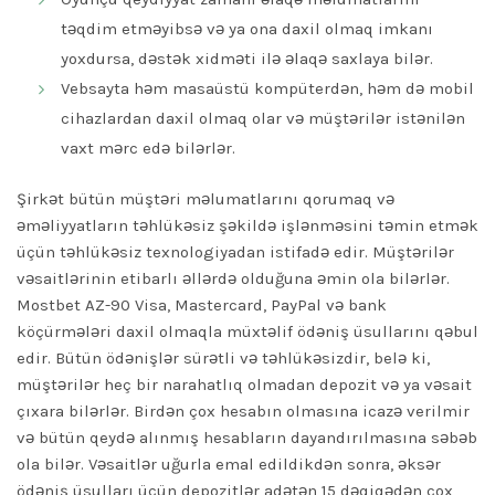
təqdim etməyibsə və ya ona daxil olmaq imkanı
yoxdursa, dəstək xidməti ilə əlaqə saxlaya bilər.
Vebsayta həm masaüstü kompüterdən, həm də mobil
cihazlardan daxil olmaq olar və müştərilər istənilən
vaxt mərc edə bilərlər.
Şirkət bütün müştəri məlumatlarını qorumaq və
əməliyyatların təhlükəsiz şəkildə işlənməsini təmin etmək
üçün təhlükəsiz texnologiyadan istifadə edir. Müştərilər
vəsaitlərinin etibarlı əllərdə olduğuna əmin ola bilərlər.
Mostbet AZ-90 Visa, Mastercard, PayPal və bank
köçürmələri daxil olmaqla müxtəlif ödəniş üsullarını qəbul
edir. Bütün ödənişlər sürətli və təhlükəsizdir, belə ki,
müştərilər heç bir narahatlıq olmadan depozit və ya vəsait
çıxara bilərlər. Birdən çox hesabın olmasına icazə verilmir
və bütün qeydə alınmış hesabların dayandırılmasına səbəb
ola bilər. Vəsaitlər uğurla emal edildikdən sonra, əksər
ödəniş üsulları üçün depozitlər adətən 15 dəqiqədən çox