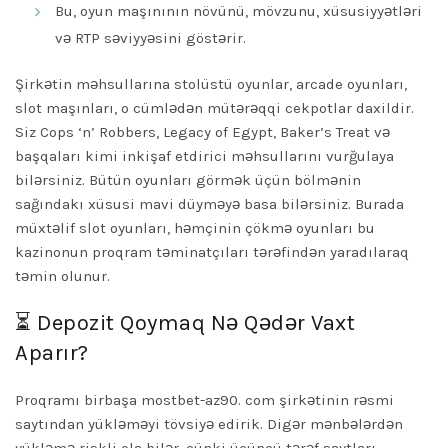
Bu, oyun maşınının növünü, mövzunu, xüsusiyyətləri
və RTP səviyyəsini göstərir.
Şirkətin məhsullarına stolüstü oyunlar, arcade oyunları,
slot maşınları, o cümlədən mütərəqqi cekpotlar daxildir.
Siz Cops ‘n’ Robbers, Legacy of Egypt, Baker’s Treat və
başqaları kimi inkişaf etdirici məhsullarını vurğulaya
bilərsiniz. Bütün oyunları görmək üçün bölmənin
sağındakı xüsusi mavi düyməyə basa bilərsiniz. Burada
müxtəlif slot oyunları, həmçinin çökmə oyunları bu
kazinonun proqram təminatçıları tərəfindən yaradılaraq
təmin olunur.
⏳ Depozit Qoymaq Nə Qədər Vaxt
Aparır?
Proqramı birbaşa mostbet-az90. com şirkətinin rəsmi
saytından yükləməyi tövsiyə edirik. Digər mənbələrdən