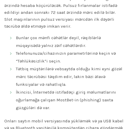
ərzində hesaba köçürüləcək. Pulsuz fırlanmalar istifadə
edildiyi andan sonrakı 72 saat ərzində mərc edilə bilər.
Slot maşınlarının pulsuz versiyası mərcdən ilk dəyərli
təcrübə əldə etməyə imkan verir.
Bunlar çox mənfi cəhətlər deyil, rəqiblərlə
müqayisədə yalnız zəif cəhətlərdir.
Telefonunuza/cihazınızın parametrlərinə keçin və
“Təhlükəsizlik”i seçin.
Tətbiq müştərilərə vebsaytda olduğu kimi eyni gözəl
mərc təcrübəsi təqdim edir, lakin bəzi əlavə
funksiyalar və rahatlıqla.
İkincisi, İnternetdə istifadəçi giriş məlumatlarını
oğurlamağa çalışan MostBet-in (phishing) saxta
güzgüləri də var.
Onları saytın mobil versiyasında yükləmək və ya USB kabel
və ya Bluetooth vasitəsilə kompüterdən cihaza göndərmək