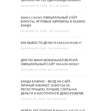
ЗЕРКАЛО НА СЕГОДНЯ БАНДА КАЗИНО
November 14, 2024
No Comments
BANDA CASINO ОФИЦИАЛЬНЫЙ САЙТ:
БОНУСЫ, ИГРОВЫЕ АВТОМАТЫ В КАЗИНО
БАНДА
November 14, 2024
No Comments
КАК ВЫВЕСТИ ДЕНЬГИ DRAGON MONEY?
November 8, 2024
No Comments
ДРАГОН МАНИ МОБИЛЬНАЯ ВЕРСИЯ
ОФИЦИАЛЬНЫЙ САЙТ DRAGON MONEY
November 8, 2024
No Comments
БАНДА КАЗИНО – ВХОД НА САЙТ,
ЛИЧНЫЙ КАБИНЕТ, БОНУСЫ ЗА
РЕГИСТРАЦИЮ, ЛУЧШИЕ СЛОТЫ НА
ДЕНЬГИ И БЕСПЛАТНО В ДЕМО-РЕЖИМЕ
October 23, 2024
No Comments
ИГРАТЬ БЕСПЛАТНО В PENALTY SHOOT OUT