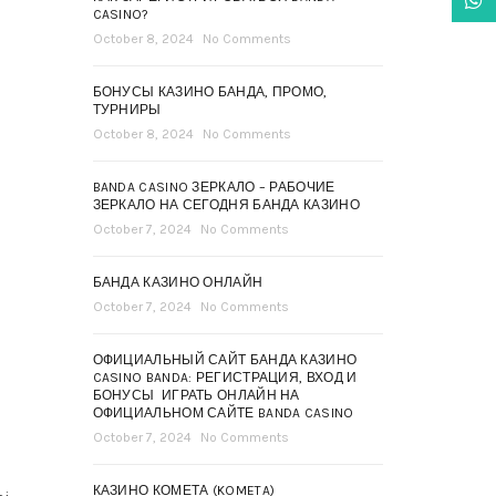
DISMISS
CASINO?
October 8, 2024
No Comments
БОНУСЫ КАЗИНО БАНДА, ПРОМО,
ТУРНИРЫ
October 8, 2024
No Comments
BANDA CASINO ЗЕРКАЛО – РАБОЧИЕ
ЗЕРКАЛО НА СЕГОДНЯ БАНДА КАЗИНО
October 7, 2024
No Comments
БАНДА КАЗИНО ОНЛАЙН
October 7, 2024
No Comments
ОФИЦИАЛЬНЫЙ САЙТ БАНДА КАЗИНО
CASINO BANDA: РЕГИСТРАЦИЯ, ВХОД И
БОНУСЫ ️ ИГРАТЬ ОНЛАЙН НА
ОФИЦИАЛЬНОМ САЙТЕ BANDA CASINO
October 7, 2024
No Comments
КАЗИНО КОМЕТА (KOMETA)