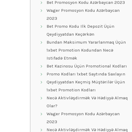
Bet Promosyon Kodu Azərbaycan 2023
Wager Promosyon Kodu Azərbaycan
2023
Bet Promo Kodu Ilk Depozit Üçün
Qeydiyyatdan Keçərkən
Bundan Maksimum Yararlanmaq Üçün
1xbet Promotion Kodundan Necə
Istifadə Etmək
Bet Kazinosu Üçün Promotional Kodları
Promo Kodları 1xbet Saytında Saxlayın
Qeydiyyatdan Keçmiş Müştərilər Üçün
1xbet Promotion Kodları
Necə Aktivləşdirmək Və Hədiyyə Almaq
Olar?
Wager Promosyon Kodu Azərbaycan
2023
Necə Aktivləşdirmək Və Hədiyyə Almaq