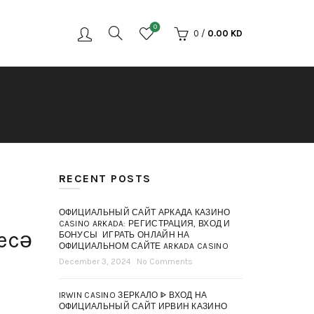
0
0
/
0.00
KD
RECENT POSTS
ОФИЦИАЛЬНЫЙ САЙТ АРКАДА КАЗИНО
CASINO ARKADA: РЕГИСТРАЦИЯ, ВХОД И
ecə
БОНУСЫ ️ ИГРАТЬ ОНЛАЙН НА
ОФИЦИАЛЬНОМ САЙТЕ ARKADA CASINO
December 3, 2024
No Comments
IRWIN CASINO ЗЕРКАЛО ᐈ ВХОД НА
ОФИЦИАЛЬНЫЙ САЙТ ИРВИН КАЗИНО