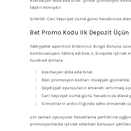
Azerbaijan əldə edə bilər. Şirkət promosyon kodl
təşkil etmişdir.
bilərlər. Cari təşviqat cümə günü hesabınıza əlav
Bet Promo Kodu Ilk Depozit Üçün
hədiyyələr aperitivo bilərsiniz. Bingo Bonusu xü
kombinasiyanı tətbiq edibsə, o, binqoda iştirak 
hundred dollara
Azerbaijan əldə edə bilər.
Bəzi promosyon kodları müəyyən günlərdə,
Qeydiyyat oyunçuların əmanəti artırmaq ü
Cari təşviqat cümə günü hesabınıza əlavə 
Simvolların ardıcıllığında səhv etməmək ü
um zaman oyunçular hesablama şərtlərinə uyğun 
promosyonlarda iştirak edərkən bonusun şərtləri 