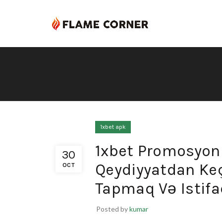
1xbet apk
1xbet Promosyon
30
Qeydiyyatdan Ke
OCT
Tapmaq Və Istif
Posted by
kumar