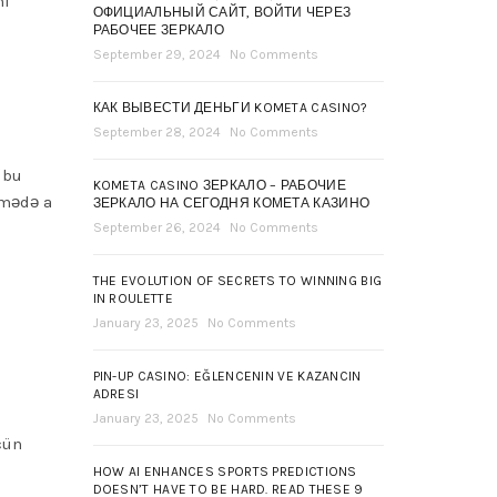
mi
ОФИЦИАЛЬНЫЙ САЙТ, ВОЙТИ ЧЕРЕЗ
РАБОЧЕЕ ЗЕРКАЛО
September 29, 2024
No Comments
КАК ВЫВЕСТИ ДЕНЬГИ KOMETA CASINO?
September 28, 2024
No Comments
 bu
KOMETA CASINO ЗЕРКАЛО – РАБОЧИЕ
lmədə a
ЗЕРКАЛО НА СЕГОДНЯ КОМЕТА КАЗИНО
September 26, 2024
No Comments
THE EVOLUTION OF SECRETS TO WINNING BIG
IN ROULETTE
January 23, 2025
No Comments
PIN-UP CASINO: EĞLENCENIN VE KAZANCIN
ADRESI
January 23, 2025
No Comments
çün
HOW AI ENHANCES SPORTS PREDICTIONS
DOESN’T HAVE TO BE HARD. READ THESE 9