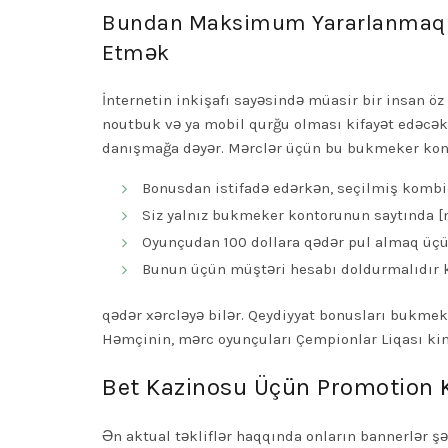
Bundan Maksimum Yararlanmaq Ü
Etmək
İnternetin inkişafı sayəsində müasir bir insan 
noutbuk və ya mobil qurğu olması kifayət edəcək.
danışmağa dəyər. Mərclər üçün bu bukmeker kont
Bonusdan istifadə edərkən, seçilmiş kombi
Siz yalnız bukmeker kontorunun saytında [n
Oyunçudan 100 dollara qədər pul almaq üç
Bunun üçün müştəri hesabı doldurmalıdır k
qədər xərcləyə bilər. Qeydiyyat bonusları bukmeke
Həmçinin, mərc oyunçuları Çempionlar Liqası ki
Bet Kazinosu Üçün Promotion K
Ən aktual təkliflər haqqında onların bannerlər ş