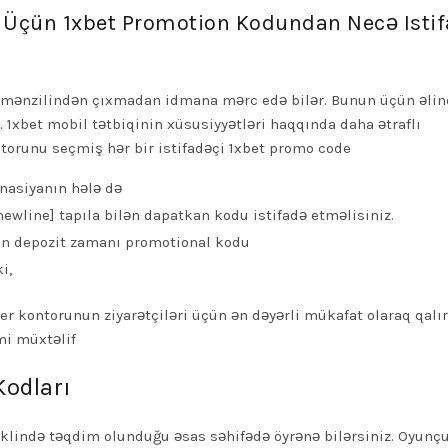
çün 1xbet Promotion Kodundan Necə Isti
öz mənzilindən çıxmadan idmana mərc edə bilər. Bunun üçün əli
 1xbet mobil tətbiqinin xüsusiyyətləri haqqında daha ətraflı
orunu seçmiş hər bir istifadəçi 1xbet promo code
nasiyanın hələ də
ewline] tapıla bilən dapatkan kodu istifadə etməlisiniz.
ün depozit zamanı promotional kodu
i,
r kontorunun ziyarətçiləri üçün ən dəyərli mükafat olaraq qalır
mi müxtəlif
odları
əklində təqdim olunduğu əsas səhifədə öyrənə bilərsiniz. Oyunçu