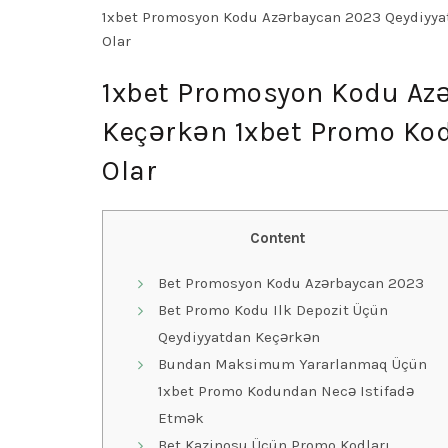
1xbet Promosyon Kodu Azərbaycan 2023 Qeydiyya
Olar
1xbet Promosyon Kodu Az
Keçərkən 1xbet Promo Ko
Olar
Content
Bet Promosyon Kodu Azərbaycan 2023
Bet Promo Kodu Ilk Depozit Üçün
Qeydiyyatdan Keçərkən
Bundan Maksimum Yararlanmaq Üçün
1xbet Promo Kodundan Necə Istifadə
Etmək
Bet Kazinosu Üçün Promo Kodları