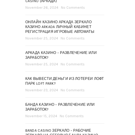
CASINO (АРКАДА)
November 26, 2024
No Comments
ОНЛАЙН КАЗИНО АРКАДА ЗЕРКАЛО
КАЗИНО ARKADA ЛИЧНЫЙ КАБИНЕТ
РЕГИСТРАЦИЯ ИГРОВЫЕ АВТОМАТЫ
November 25, 2024
No Comments
АРКАДА КАЗИНО – РАЗВЛЕЧЕНИЕ ИЛИ
ЗАРАБОТОК?
November 25, 2024
No Comments
КАК ВЫВЕСТИ ДЕНЬГИ ИЗ ЛОТЕРЕИ ЛОФТ
ПАРК LOFT PARK?
November 23, 2024
No Comments
БАНДА КАЗИНО – РАЗВЛЕЧЕНИЕ ИЛИ
ЗАРАБОТОК?
November 15, 2024
No Comments
BANDA CASINO ЗЕРКАЛО – РАБОЧИЕ