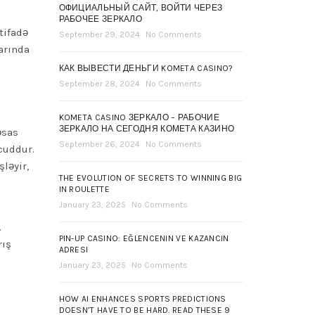
ОФИЦИАЛЬНЫЙ САЙТ, ВОЙТИ ЧЕРЕЗ
РАБОЧЕЕ ЗЕРКАЛО
tifadə
September 29, 2024
No Comments
arında
КАК ВЫВЕСТИ ДЕНЬГИ KOMETA CASINO?
September 28, 2024
No Comments
KOMETA CASINO ЗЕРКАЛО – РАБОЧИЕ
ЗЕРКАЛО НА СЕГОДНЯ КОМЕТА КАЗИНО
əsas
September 26, 2024
No Comments
cuddur.
ləyir,
THE EVOLUTION OF SECRETS TO WINNING BIG
IN ROULETTE
January 23, 2025
No Comments
.
PIN-UP CASINO: EĞLENCENIN VE KAZANCIN
rış
ADRESI
January 23, 2025
No Comments
HOW AI ENHANCES SPORTS PREDICTIONS
DOESN’T HAVE TO BE HARD. READ THESE 9