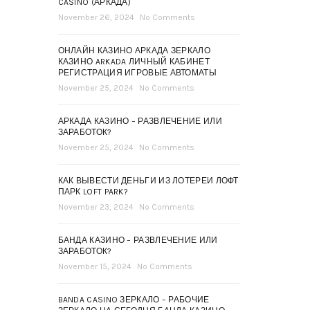
CASINO (АРКАДА)
November 26, 2024
No Comments
ОНЛАЙН КАЗИНО АРКАДА ЗЕРКАЛО
КАЗИНО ARKADA ЛИЧНЫЙ КАБИНЕТ
РЕГИСТРАЦИЯ ИГРОВЫЕ АВТОМАТЫ
November 25, 2024
No Comments
АРКАДА КАЗИНО – РАЗВЛЕЧЕНИЕ ИЛИ
ЗАРАБОТОК?
November 25, 2024
No Comments
КАК ВЫВЕСТИ ДЕНЬГИ ИЗ ЛОТЕРЕИ ЛОФТ
ПАРК LOFT PARK?
November 23, 2024
No Comments
БАНДА КАЗИНО – РАЗВЛЕЧЕНИЕ ИЛИ
ЗАРАБОТОК?
November 15, 2024
No Comments
BANDA CASINO ЗЕРКАЛО – РАБОЧИЕ