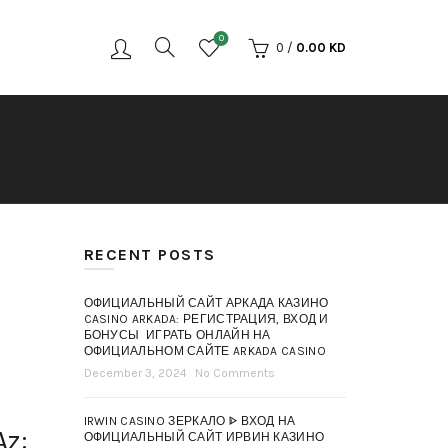
0
0
/
0.00
KD
RECENT POSTS
ОФИЦИАЛЬНЫЙ САЙТ АРКАДА КАЗИНО
CASINO ARKADA: РЕГИСТРАЦИЯ, ВХОД И
БОНУСЫ ️ ИГРАТЬ ОНЛАЙН НА
ОФИЦИАЛЬНОМ САЙТЕ ARKADA CASINO
December 3, 2024
No Comments
IRWIN CASINO ЗЕРКАЛО ᐈ ВХОД НА
z:
ОФИЦИАЛЬНЫЙ САЙТ ИРВИН КАЗИНО