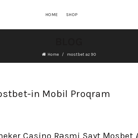
HOME
SHOP
BLOG
Home
mostbet az 90
stbet-in Mobil Proqram
eker Casino Rəsmi Sayt Мosbet A