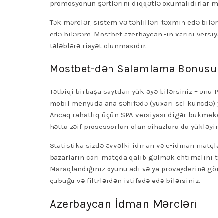
promosyonun şərtlərini diqqətlə oxumalıdırlar
m
Tək mərclər, sistem və təhlilləri təxmin edə bil
edə bilərəm. Mostbet azerbaycan -ın xarici versi
tələblərə riayət olunmasıdır.
Mostbet-dən Salamlama Bonusu
Tətbiqi birbaşa saytdan yükləyə bilərsiniz – onu
mobil menyuda ana səhifədə (yuxarı sol küncdə) y
Ancaq rahatlıq üçün SPA versiyası digər bukmeker 
hətta zəif prosessorları olan cihazlara da yükləyi
Statistika sizdə əvvəlki idman və e-idman matçlar
bazarların cari matçda qalib gəlmək ehtimalını tə
Maraqlandığınız oyunu adı və ya provayderinə gö
çubuğu və filtrlərdən istifadə edə bilərsiniz.
Azerbaycan İdman Mərcləri