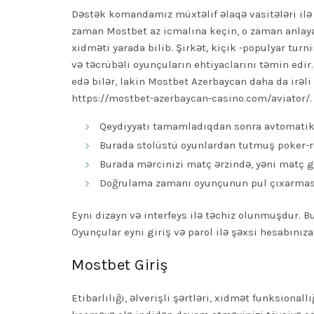
Dəstək komandamız müxtəlif əlaqə vasitələri ilə 2
zaman Mostbet az icmalına keçin, o zaman anlayac
xidməti yarada bilib. Şirkət, kiçik -populyar turni
və təcrübəli oyunçuların ehtiyaclarını təmin edi
edə bilər, lakin Mostbet Azerbaycan daha da irəli 
https://mostbet-azerbaycan-casino.com/aviator/
.
Qeydiyyatı tamamladıqdan sonra avtomatik o
Burada stolüstü oyunlardan tutmuş poker-
Burada mərcinizi matç ərzində, yəni matç g
Doğrulama zamanı oyunçunun pul çıxarması
Eyni dizayn və interfeys ilə təchiz olunmuşdur. B
Oyunçular eyni giriş və parol ilə şəxsi hesabınıza d
Mostbet Giriş
Etibarlılığı, əlverişli şərtləri, xidmət funksiona