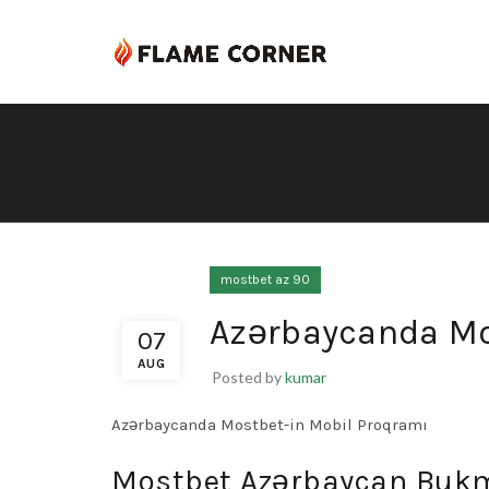
mostbet az 90
Azərbaycanda Mo
07
AUG
Posted by
kumar
Azərbaycanda Mostbet-in Mobil Proqramı
Mostbet Azərbaycan Bukm