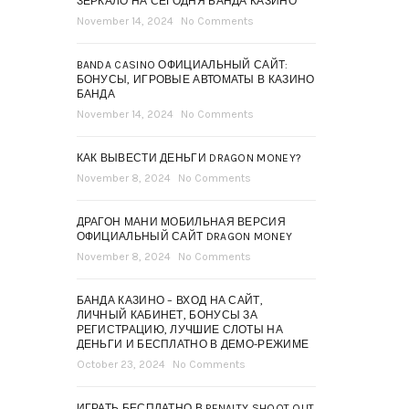
ЗЕРКАЛО НА СЕГОДНЯ БАНДА КАЗИНО
November 14, 2024
No Comments
BANDA CASINO ОФИЦИАЛЬНЫЙ САЙТ:
БОНУСЫ, ИГРОВЫЕ АВТОМАТЫ В КАЗИНО
БАНДА
November 14, 2024
No Comments
КАК ВЫВЕСТИ ДЕНЬГИ DRAGON MONEY?
November 8, 2024
No Comments
ДРАГОН МАНИ МОБИЛЬНАЯ ВЕРСИЯ
ОФИЦИАЛЬНЫЙ САЙТ DRAGON MONEY
November 8, 2024
No Comments
БАНДА КАЗИНО – ВХОД НА САЙТ,
ЛИЧНЫЙ КАБИНЕТ, БОНУСЫ ЗА
РЕГИСТРАЦИЮ, ЛУЧШИЕ СЛОТЫ НА
ДЕНЬГИ И БЕСПЛАТНО В ДЕМО-РЕЖИМЕ
October 23, 2024
No Comments
ИГРАТЬ БЕСПЛАТНО В PENALTY SHOOT OUT