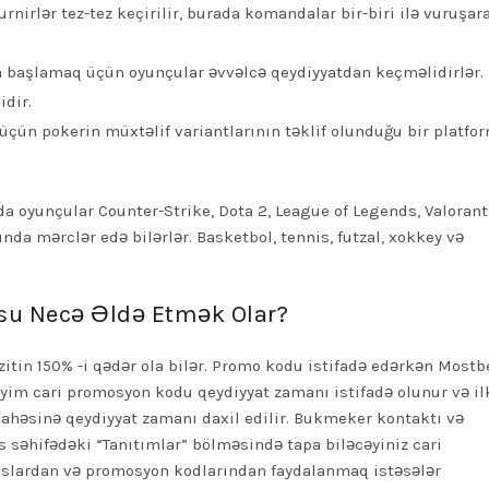
nirlər tez-tez keçirilir, burada komandalar bir-biri ilə vuruşar
 başlamaq üçün oyunçular əvvəlcə qeydiyyatdan keçməlidirlər.
idir.
ün pokerin müxtəlif variantlarının təklif olunduğu bir platfo
da oyunçular Counter-Strike, Dota 2, League of Legends, Valorant
da mərclər edə bilərlər. Basketbol, tennis, futzal, xokkey və
su Necə Əldə Etmək Olar?
tin 150% -i qədər ola bilər. Promo kodu istifadə edərkən Mostb
diyim cari promosyon kodu qeydiyyat zamanı istifadə olunur və il
ahəsinə qeydiyyat zamanı daxil edilir. Bukmeker kontaktı və
 səhifədəki “Tanıtımlar” bölməsində tapa biləcəyiniz cari
onuslardan və promosyon kodlarından faydalanmaq istəsələr