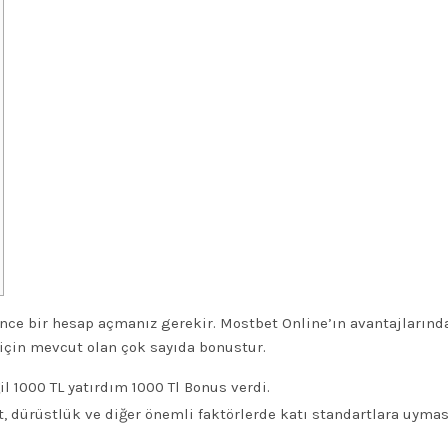
nce bir hesap açmanız gerekir. Mostbet Online’ın avantajlarında
için mevcut olan çok sayıda bonustur.
 1000 TL yatırdım 1000 Tl Bonus verdi.
t, dürüstlük ve diğer önemli faktörlerde katı standartlara uymas