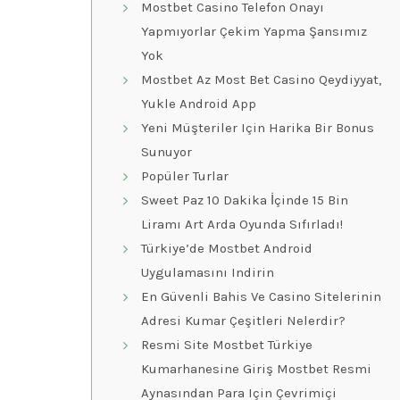
Mostbet Casino Telefon Onayı
Yapmıyorlar Çekim Yapma Şansımız
Yok
Mostbet Az Most Bet Casino Qeydiyyat,
Yukle Android App
Yeni Müşteriler Için Harika Bir Bonus
Sunuyor
Popüler Turlar
Sweet Paz 10 Dakika İçinde 15 Bin
Liramı Art Arda Oyunda Sıfırladı!
Türkiye’de Mostbet Android
Uygulamasını Indirin
En Güvenli Bahis Ve Casino Sitelerinin
Adresi Kumar Çeşitleri Nelerdir?
Resmi Site Mostbet Türkiye
Kumarhanesine Giriş Mostbet Resmi
Aynasından Para Için Çevrimiçi