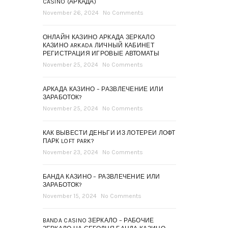
CASINO (АРКАДА)
November 26, 2024
No Comments
ОНЛАЙН КАЗИНО АРКАДА ЗЕРКАЛО
КАЗИНО ARKADA ЛИЧНЫЙ КАБИНЕТ
РЕГИСТРАЦИЯ ИГРОВЫЕ АВТОМАТЫ
November 25, 2024
No Comments
АРКАДА КАЗИНО – РАЗВЛЕЧЕНИЕ ИЛИ
ЗАРАБОТОК?
November 25, 2024
No Comments
КАК ВЫВЕСТИ ДЕНЬГИ ИЗ ЛОТЕРЕИ ЛОФТ
ПАРК LOFT PARK?
November 23, 2024
No Comments
БАНДА КАЗИНО – РАЗВЛЕЧЕНИЕ ИЛИ
ЗАРАБОТОК?
November 15, 2024
No Comments
BANDA CASINO ЗЕРКАЛО – РАБОЧИЕ