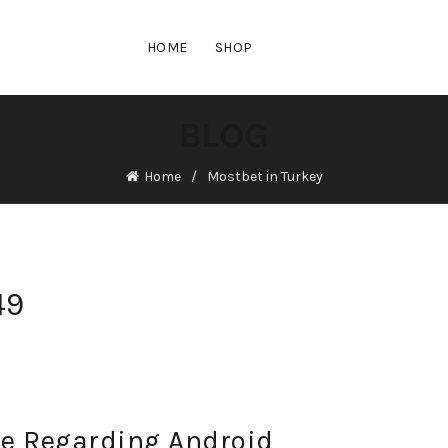
HOME
SHOP
BLOG
Home
Mostbet in Turkey
49
e Regarding Android