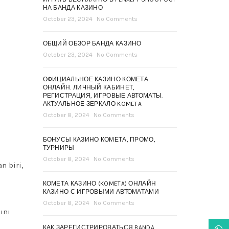
НА БАНДА КАЗИНО
October 23, 2024
No Comments
ОБЩИЙ ОБЗОР БАНДА КАЗИНО
October 23, 2024
No Comments
ОФИЦИАЛЬНОЕ КАЗИНО КОМЕТА
ОНЛАЙН. ЛИЧНЫЙ КАБИНЕТ,
РЕГИСТРАЦИЯ, ИГРОВЫЕ АВТОМАТЫ.
АКТУАЛЬНОЕ ЗЕРКАЛО KOMETA
October 8, 2024
No Comments
БОНУСЫ КАЗИНО КОМЕТА, ПРОМО,
ТУРНИРЫ
October 8, 2024
No Comments
n biri,
КОМЕТА КАЗИНО (KOMETA) ОНЛАЙН
КАЗИНО С ИГРОВЫМИ АВТОМАТАМИ
October 8, 2024
No Comments
ını
КАК ЗАРЕГИСТРИРОВАТЬСЯ BANDA
What