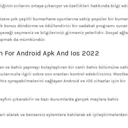
ğinin sırlarını ortaya çıkarıyor ve özellikleri hakkında bilgi edi
 üzere çok çeşitli kumarhane oyunlarına sahip popüler bir kumar
lük bonus döndürme ve ödüllendirici bir sadakat programı sunar
eği seçmeniz ve bilgilerinizi girmeniz yeterlidir. Sosyal ağla
ş yapmak da mümkündür.
n For Android Apk And Ios 2022
an ve bahis yapmayı kolaylaştıran bir canlı bahis bölümüne sahi
larınızla ilgili sobre son oranları kontrol edebilirsiniz. Mostbe
his oynayabilmelerini sağlayan Android ve iOS cihazlar için bir
keyfini çıkarabilir ve bazı durumlarda gerçek maçlara bahis
leri alarak ve benzersiz eylemlere katılarak ek iyileştirmelerden