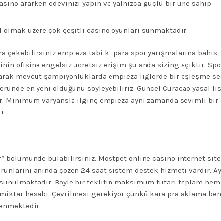
casino ararken ödevinizi yapın ve yalnızca güçlü bir üne sahip
il olmak üzere çok çeşitli casino oyunları sunmaktadır.
ara çekebilirsiniz empieza tabi ki para spor yarışmalarına bahis
nin ofisine engelsiz ücretsiz erişim şu anda sizing açıktır. Sp
anarak mevcut şampiyonluklarda empieza liglerde bir eşleşme se
öründe en yeni olduğunu söyleyebiliriz. Güncel Curacao yasal li
r. Minimum varyansla ilginç empieza aynı zamanda sevimli bir
r.
 bölümünde bulabilirsiniz. Mostpet online casino internet site
runlarını anında çözen 24 saat sistem destek hizmeti vardır. Ay
ları sunulmaktadır. Böyle bir teklifin maksimum tutarı toplam hem
 miktar hesabı. Çevrilmesi gerekiyor çünkü kara pra aklama ben
tenmektedir.