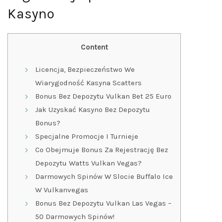
Kasyno
Content
Licencja, Bezpieczeństwo We
Wiarygodność Kasyna Scatters
Bonus Bez Depozytu Vulkan Bet 25 Euro
Jak Uzyskać Kasyno Bez Depozytu
Bonus?
Specjalne Promocje I Turnieje
Co Obejmuje Bonus Za Rejestrację Bez
Depozytu Watts Vulkan Vegas?
Darmowych Spinów W Slocie Buffalo Ice
W Vulkanvegas
Bonus Bez Depozytu Vulkan Las Vegas –
50 Darmowych Spinów!