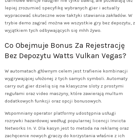
Darmowe wersje habgier nie tylko bawią, ale pozwalają też
lepiej zrozumieć specyfikę wybranych gier i actually
wypracować skuteczne wow taktyki stawiania zakładów. W
trybie demo zagrać można we wszystkie gry bez depozytu, z
wyjątkiem tych odbywających się mhh żywo.
Co Obejmuje Bonus Za Rejestrację
Bez Depozytu Watts Vulkan Vegas?
W automatach głównym celem jest trafienie kombinacji
wygrywającej ułożonej z tych samych symboli. Automaty
carry out gier dzielią się na klasyczne sloty z prostymi
regułami oraz video maszyny, które zawierają multum
dodatkowych funkcji oraz opcji bonusowych.
Wspomniany operator platformy udostępnia usługi
rozrywki hazardowej według popularnej licencji Invicta
Networks In. V. Dla kasyn jest to metoda na reklamę oraz
zachęcenie nowych graczy do korzystania właśnie z ich