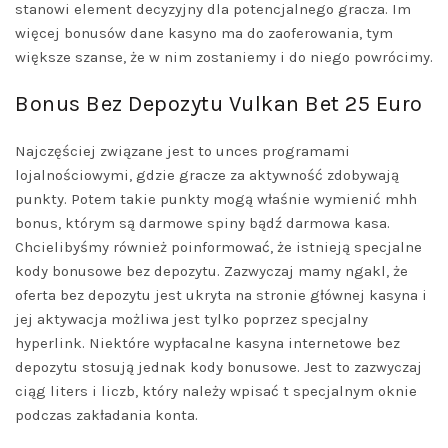
stanowi element decyzyjny dla potencjalnego gracza. Im
więcej bonusów dane kasyno ma do zaoferowania, tym
większe szanse, że w nim zostaniemy i do niego powrócimy.
Bonus Bez Depozytu Vulkan Bet 25 Euro
Najczęściej związane jest to unces programami
lojalnościowymi, gdzie gracze za aktywność zdobywają
punkty. Potem takie punkty mogą właśnie wymienić mhh
bonus, którym są darmowe spiny bądź darmowa kasa.
Chcielibyśmy również poinformować, że istnieją specjalne
kody bonusowe bez depozytu. Zazwyczaj mamy ngakl, że
oferta bez depozytu jest ukryta na stronie głównej kasyna i
jej aktywacja możliwa jest tylko poprzez specjalny
hyperlink. Niektóre wypłacalne kasyna internetowe bez
depozytu stosują jednak kody bonusowe. Jest to zazwyczaj
ciąg liters i liczb, który należy wpisać t specjalnym oknie
podczas zakładania konta.