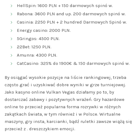
HellSpin: 1600 PLN + 150 darmowych spinó w.
Rabona: 3600 PLN and up. 200 darmowych spinó w.
Casinia: 2250 PLN + 2 hundred Darmowych Spinó w.
Energy casino: 2000 PLN.
5Gringos: 4500 PLN.
22Bet: 1250 PLN.
Amunra: 4300 PLN.
CatCasino: 325% do 1900€ & 150 darmowych spinó w.
By osiągać wysokie pozycje na liście rankingowej, trzeba
często grać i uzyskiwać dobre wyniki w grze turniejowej.
Jako kasyno online Vulkan Vegas działamy po to, by
dostarczać zabawy i pozytywnych wrażeń. Gry hazardowe
online to przecież popularna forma rozrywki w różnych
zakątkach świata, w tym również i w Polsce. Wirtualne
maszyny, gry insta, karcianki, bądź ruletki zawsze wiążą się
przecież z . dreszczykiem emocji.