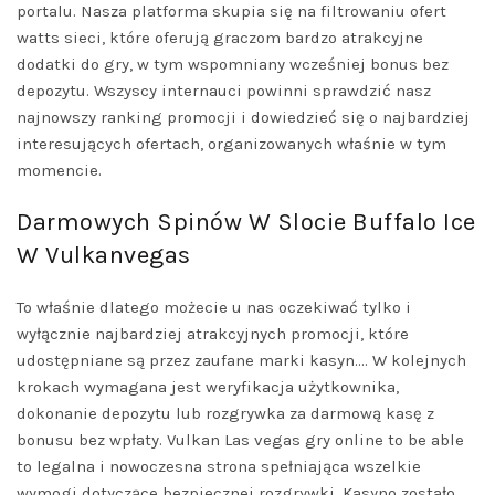
portalu. Nasza platforma skupia się na filtrowaniu ofert
watts sieci, które oferują graczom bardzo atrakcyjne
dodatki do gry, w tym wspomniany wcześniej bonus bez
depozytu. Wszyscy internauci powinni sprawdzić nasz
najnowszy ranking promocji i dowiedzieć się o najbardziej
interesujących ofertach, organizowanych właśnie w tym
momencie.
Darmowych Spinów W Slocie Buffalo Ice
W Vulkanvegas
To właśnie dlatego możecie u nas oczekiwać tylko i
wyłącznie najbardziej atrakcyjnych promocji, które
udostępniane są przez zaufane marki kasyn…. W kolejnych
krokach wymagana jest weryfikacja użytkownika,
dokonanie depozytu lub rozgrywka za darmową kasę z
bonusu bez wpłaty. Vulkan Las vegas gry online to be able
to legalna i nowoczesna strona spełniająca wszelkie
wymogi dotyczące bezpiecznej rozgrywki. Kasyno zostało