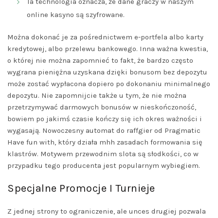
Ta technologia oznacza, że dane graczy w naszym
online kasyno są szyfrowane.
Można dokonać je za pośrednictwem e-portfela albo karty
kredytowej, albo przelewu bankowego. Inna ważna kwestia,
o której nie można zapomnieć to fakt, że bardzo często
wygrana pieniężna uzyskana dzięki bonusom bez depozytu
może zostać wypłacona dopiero po dokonaniu minimalnego
depozytu. Nie zapomnijcie także u tym, że nie można
przetrzymywać darmowych bonusów w nieskończoność,
bowiem po jakimś czasie kończy się ich okres ważności i
wygasają. Nowoczesny automat do raffgier od Pragmatic
Have fun with, który działa mhh zasadach formowania się
klastrów. Motywem przewodnim slota są słodkości, co w
przypadku tego producenta jest popularnym wybiegiem.
Specjalne Promocje I Turnieje
Z jednej strony to ograniczenie, ale unces drugiej pozwala